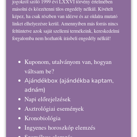
jogokról szóló 1999 évi LXXVI törvény értelmében
másolni és közzétenni tilos engedély nélkül. Kivételt
képez, ha csak részben van idézve és az oldalra mutató
linket elhelyezésre kerül. Amennyiben más forrás nincs
feltüntetve azok saját szellemi termékeink, kereskedelmi
forgalomba nem hozhatók írásbeli engedély nélkül!
Kuponom, utalványom van, hogyan
váltsam be?
Ajándékbox
(ajándékba kaptam,
adnám)
Napi előrejelzések
Asztrológiai események
Kronobiológia
Ingyenes horoszkóp elemzés
Személyes elemzés