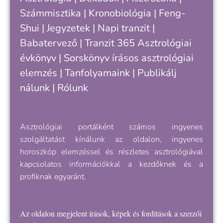
c
Számmisztika
|
Kronobiológia
|
Feng-
„
Shui
|
Jegyzetek
|
Napi tranzit
|
s
v
Babatervező
|
Tranzit 365
Asztrológiai
k
évkönyv
|
Sorskönyv
írásos asztrológiai
e
elemzés |
Tanfolyamaink
|
Publikálj
nálunk
|
Rólunk
Asztrológiai portálként számos ingyenes
szolgáltatást kínálunk az oldalon, ingyenes
horoszkóp elemzéssel és részletes asztrológiával
kapcsolatos információkkal a kezdőknek és a
profiknak egyaránt.
Az oldalon megjelent írások, képek és fordítások a szerzői