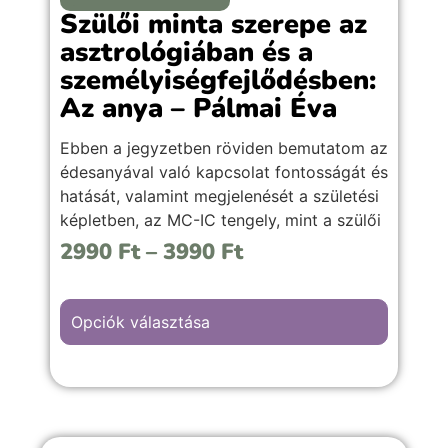
Szülői minta szerepe az
asztrológiában és a
személyiségfejlődésben:
Az anya – Pálmai Éva
Ebben a jegyzetben röviden bemutatom az
édesanyával való kapcsolat fontosságát és
hatását, valamint megjelenését a születési
képletben, az MC-IC tengely, mint a szülői
tengelyt az egyes jegyekben, továbbá a
2990
Ft
–
3990
Ft
Hold értelmezéséhez szükséges
irányelveket (jegyek,
házak, fényszögek) kiemelten a kihívást
Opciók választása
jelentő fényszögkapcsolatokat.