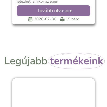
jelezhet, amikor az égen
m
h
Tovább olvasom
2026-07-30
15 perc
Legújabb
termékeink