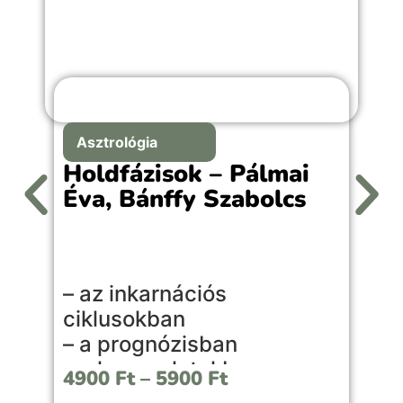
Asztrológia
Holdfázisok – Pálmai
Éva, Bánffy Szabolcs
A
– az inkarnációs
l
ciklusokban
l
– a prognózisban
s
– a kapcsolatokban
é
4900
Ft
–
5900
Ft
– a mindennapi életben
é