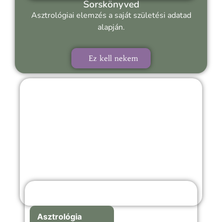
Sorskönyved
Asztrológiai elemzés a saját születési adatad
alapján.
Ez kell nekem
Asztrológia