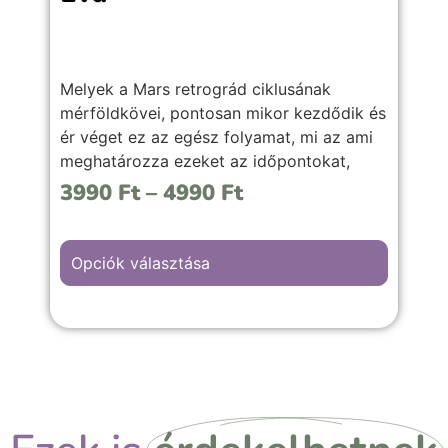
Melyek a Mars retrográd ciklusának
mérföldkövei, pontosan mikor kezdődik és
ér véget ez az egész folyamat, mi az ami
meghatározza ezeket az időpontokat,
valamint mire érdemes figyelni, és hogyan
3990
Ft
–
4990
Ft
lehet kihozni a legjobbat ezekből az
időszakokból.
Opciók választása