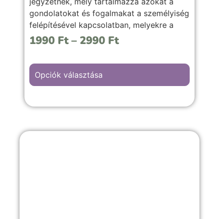
jegyzetnek, mely tartalmazza azokat a
gondolatokat és fogalmakat a személyiség
felépítésével kapcsolatban, melyekre a
további jegyzetekben is gyakran
1990
Ft
–
2990
Ft
hivatkozok.
Opciók választása