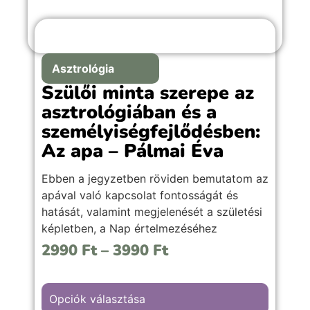
Asztrológia
Szülői minta szerepe az
asztrológiában és a
személyiségfejlődésben:
Az apa – Pálmai Éva
Ebben a jegyzetben röviden bemutatom az
apával való kapcsolat fontosságát és
hatását, valamint megjelenését a születési
képletben, a Nap értelmezéséhez
szükséges irányelveket (jegyek, házak,
2990
Ft
–
3990
Ft
fényszögek) kiemelten a Nap fényszögeit,
mint az önkibontakoztatás üteméről,
ritmusáról vagy természetéről informáló
Opciók választása