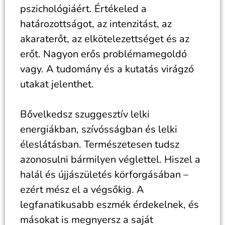
pszichológiáért. Értékeled a
határozottságot, az intenzitást, az
akaraterőt, az elkötelezettséget és az
erőt. Nagyon erős problémamegoldó
vagy. A tudomány és a kutatás virágzó
utakat jelenthet.
Bővelkedsz szuggesztív lelki
energiákban, szívósságban és lelki
éleslátásban. Természetesen tudsz
azonosulni bármilyen véglettel. Hiszel a
halál és újjászületés körforgásában –
ezért mész el a végsőkig. A
legfanatikusabb eszmék érdekelnek, és
másokat is megnyersz a saját