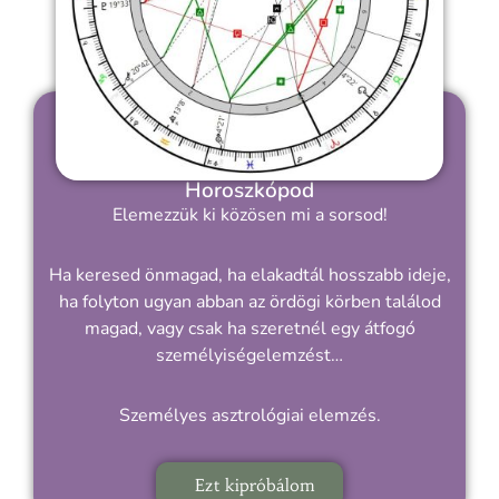
Horoszkópod
Elemezzük ki közösen mi a sorsod!
Ha keresed önmagad, ha elakadtál hosszabb ideje,
ha folyton ugyan abban az ördögi körben találod
magad, vagy csak ha szeretnél egy átfogó
személyiségelemzést…
Személyes asztrológiai elemzés.
Ezt kipróbálom