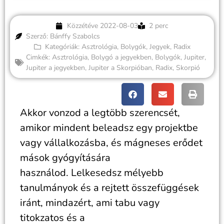
Közzétéve
2022-08-03
2 perc
Szerző: Bánffy Szabolcs
Kategóriák:
Asztrológia
,
Bolygók
,
Jegyek
,
Radix
Cimkék:
Asztrológia
,
Bolygó a jegyekben
,
Bolygók
,
Jupiter
,
Jupiter a jegyekben
,
Jupiter a Skorpióban
,
Radix
,
Skorpió
Akkor vonzod a legtöbb szerencsét,
amikor mindent beleadsz egy projektbe
vagy vállalkozásba, és mágneses erődet
mások gyógyítására
használod. Lelkesedsz mélyebb
tanulmányok és a rejtett összefüggések
iránt, mindazért, ami tabu vagy
titokzatos és a