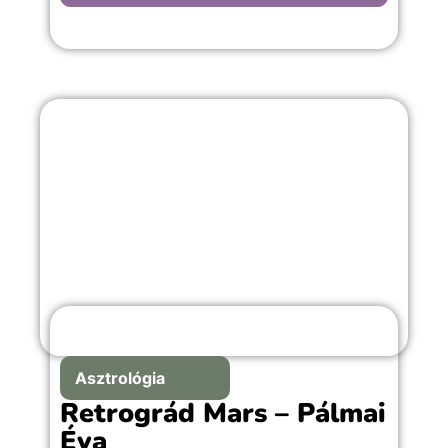
összetevőjét a születési képletnek.
Asztrológia
Retrográd Mars – Pálmai
Éva