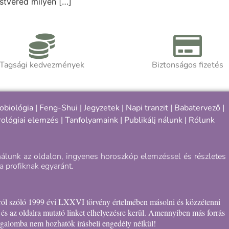
estvéred milyen […]
Tagsági kedvezmények
Biztonságos fizetés
obiológia
|
Feng-Shui
|
Jegyzetek
|
Napi tranzit
|
Babatervező
|
rológiai elemzés |
Tanfolyamaink
|
Publikálj nálunk
|
Rólunk
nálunk az oldalon, ingyenes horoszkóp elemzéssel és részletes
a profiknak egyaránt.
okról szóló 1999 évi LXXVI törvény értelmében másolni és közzétenni
e és az oldalra mutató linket elhelyezésre kerül. Amennyiben más forrás
orgalomba nem hozhatók írásbeli engedély nélkül!