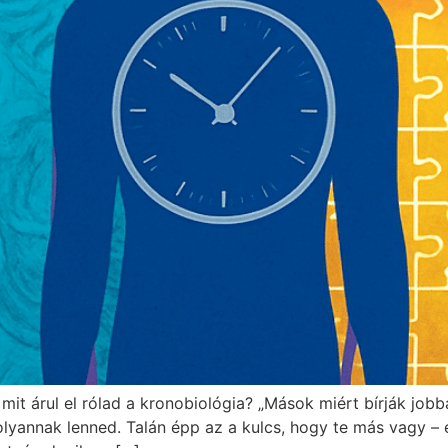
it árul el rólad a kronobiológia? „Mások miért bírják job
 olyannak lenned. Talán épp az a kulcs, hogy te más vagy –