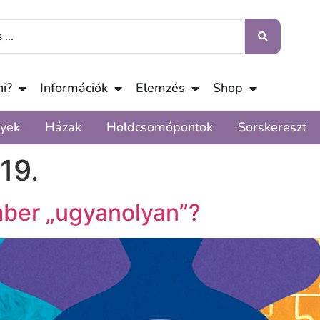
i?
Információk
Elemzés
Shop
yek
Házak
Holdcsomópontok
Sorskereszt
19.
mber „ugyanolyan”?