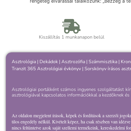
rengeteg elvárással találkozunk: „Bezzeg a t
Kiszállítás 1 munkanapon belül
Asztrológia
|
Dekádok
|
Asztrozófia
|
Számmisztika
|
Kron
Tranzit 365
Asztrológiai évkönyv
|
Sorskönyv
írásos aszt
Asztrológiai portálként számos ingyenes szolgáltatást kí
asztrológiával kapcsolatos információkkal a kezdőknek és 
Az oldalon megjelent írások, képek és fordítások a szerzői jog
tilos engedély nélkül. Kivételt képez, ha csak részben van idézv
nincs feltüntetve azok saját szellemi termékeink, kereskedelmi f