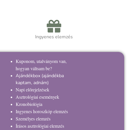
Ingyenes elemzés
Kuponom, utalványom van,
hogyan váltsam be?
Ajándékbox
(ajándékba
kaptam, adnám)
Napi előrejelzések
Asztrológiai események
Kronobiológia
Ingyenes horoszkóp elemzés
Személyes elemzés
Írásos asztrológiai elemzés