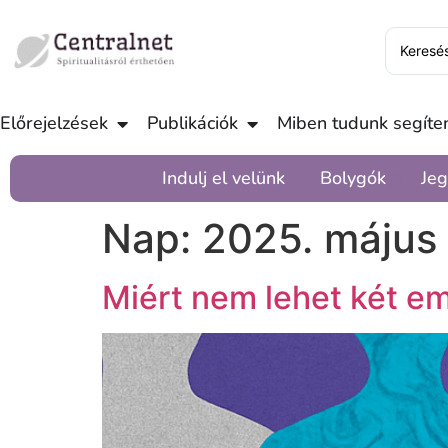
Előrejelzések
Publikációk
Miben tudunk segíten
Indulj el velünk
Bolygók
Jeg
Nap:
2025. május 
Miért nem lehet két e