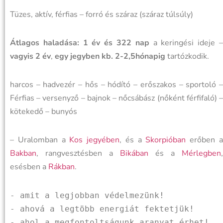
Tüzes, aktív, férfias – forró és száraz (száraz túlsúly)
Átlagos haladása: 1 év és 322 nap
a keringési ideje 
vagyis 2 év
,
egy jegyben kb. 2-2,5hónapig
tartózkodik.
harcos – hadvezér – hős – hódító – erőszakos – sportoló –
Férfias – versenyző – bajnok – nőcsábász (nőként férfifaló) –
kötekedő – bunyós
– Uralomban a
Kos jegyében
, és a
Skorpióban
erőben 
Bakban
, rangvesztésben a
Bikában
és a
Mérlegben
,
esésben a
Rákban
.
- amit a legjobban védelmezünk!
- ahová a legtöbb energiát fektetjük!
- ahol a megfontoltságunk aranyat érhet!