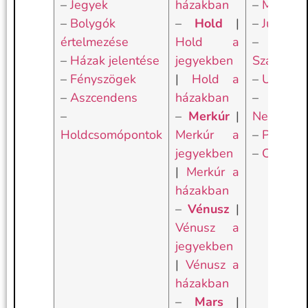
–
Jegyek
házakban
–
Mars
–
Bolygók
–
Hold
|
–
Jupiter
értelmezése
Hold a
–
–
Házak jelentése
jegyekben
Szaturnus
–
Fényszögek
|
Hold a
–
Uránusz
–
Aszcendens
házakban
–
–
–
Merkúr
|
Neptunus
Holdcsomópontok
Merkúr a
–
Plútó
jegyekben
–
Chiron
|
Merkúr a
házakban
–
Vénusz
|
Vénusz a
jegyekben
|
Vénusz a
házakban
–
Mars
|