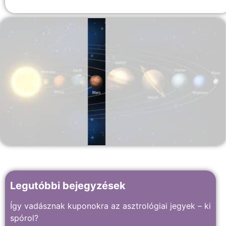
Legutóbbi bejegyzések
Így vadásznak kuponokra az asztrológiai jegyek – ki
spórol?