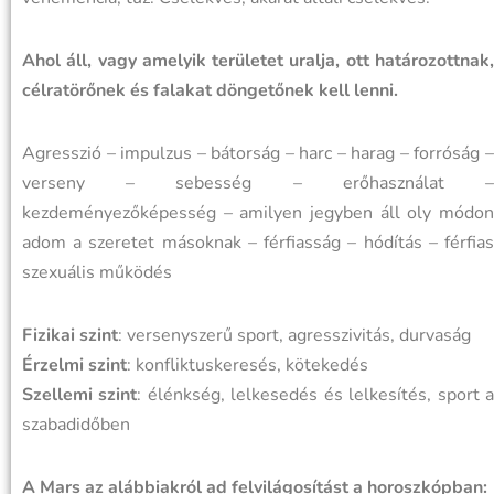
Ahol áll, vagy amelyik területet uralja, ott határozottnak,
célratörőnek és falakat döngetőnek kell lenni.
Agresszió – impulzus – bátorság – harc – harag – forróság –
verseny – sebesség – erőhasználat –
kezdeményezőképesség – amilyen jegyben áll oly módon
adom a szeretet másoknak – férfiasság – hódítás – férfias
szexuális működés
Fizikai szint
: versenyszerű sport, agresszivitás, durvaság
Érzelmi szint
: konfliktuskeresés, kötekedés
Szellemi szint
: élénkség, lelkesedés és lelkesítés, sport 
szabadidőben
A Mars az alábbiakról ad felvilágosítást a horoszkópban: