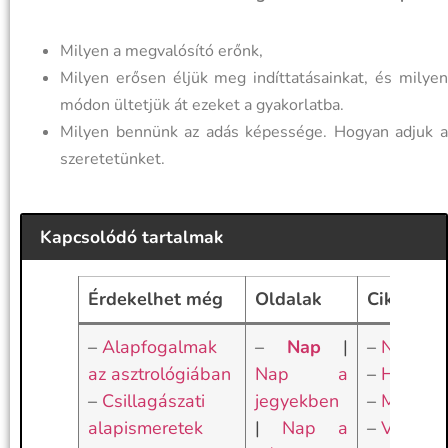
Milyen a megvalósító erőnk,
Milyen erősen éljük meg indíttatásainkat, és milyen
módon ültetjük át ezeket a gyakorlatba.
Milyen bennünk az adás képessége. Hogyan adjuk a
szeretetünket.
Kapcsolódó tartalmak
Érdekelhet még
Oldalak
Cikkek
–
Alapfogalmak
–
Nap
|
–
Nap
az asztrológiában
Nap a
–
Hold
–
Csillagászati
jegyekben
–
Merkúr
alapismeretek
|
Nap a
–
Vénusz