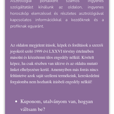
Asztrológiai portálként számos ingyenes
szolgáltatást kínálunk az oldalon, ingyenes
horoszkóp elemzéssel és részletes asztrológiával
kapcsolatos információkkal a kezdőknek és a
profiknak egyaránt.
Az oldalon megjelent írások, képek és fordítások a szerzői
jogokról szóló 1999 évi LXXVI törvény értelmében
másolni és közzétenni tilos engedély nélkül. Kivételt
képez, ha csak részben van idézve és az oldalra mutató
linket elhelyezésre kerül. Amennyiben más forrás nincs
feltüntetve azok saját szellemi termékeink, kereskedelmi
forgalomba nem hozhatók írásbeli engedély nélkül!
Kuponom, utalványom van, hogyan
váltsam be?