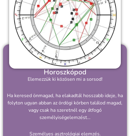
Horoszkópod
Elemezzük ki közösen mi a sorsod!
Ha keresed önmagad, ha elakadtál hosszabb ideje, ha
folyton ugyan abban az ördögi körben találod magad,
vagy csak ha szeretnél egy átfogó
személyiségelemzést…
Személyes asztrológiai elemzés.