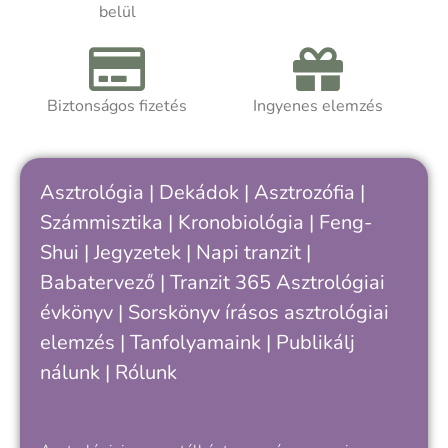
önismereti úton jársz, a kötet segít
belül
felismerni, hogy hol tartasz a saját
ciklusodban – és hogyan értheted meg
jobban önmagad, döntéseid és
kapcsolataid ritmusát.
Biztonságos fizetés
Ingyenes elemzés
Asztrológia
|
Dekádok
|
Asztrozófia
|
Számmisztika
|
Kronobiológia
|
Feng-
Shui
|
Jegyzetek
|
Napi tranzit
|
Babatervező
|
Tranzit 365
Asztrológiai
évkönyv
|
Sorskönyv
írásos asztrológiai
elemzés |
Tanfolyamaink
|
Publikálj
nálunk
|
Rólunk