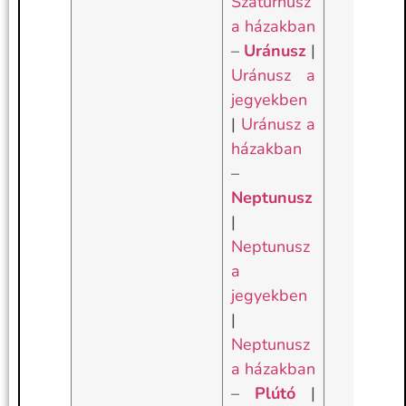
Szaturnusz
a házakban
–
Uránusz
|
Uránusz a
jegyekben
|
Uránusz a
házakban
–
Neptunusz
|
Neptunusz
a
jegyekben
|
Neptunusz
a házakban
–
Plútó
|