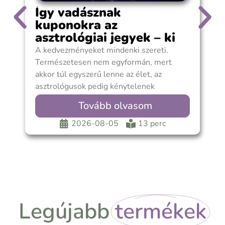
Így vadásznak
kuponokra az
asztrológiai jegyek – ki
spórol?
A kedvezményeket mindenki szereti.
A
Természetesen nem egyformán, mert
n
akkor túl egyszerű lenne az élet, az
r
asztrológusok pedig kénytelenek
m
lennének rendes állás után nézni. Van, aki
a
Tovább olvasom
büszkén lobogtatja a kuponját, és
r
mindenkinek elmeséli, hogy sikerült 15
o
2026-08-05
13 perc
százalékkal olcsóbban vásárolnia. Más
j
titokban írja be a kuponkódot, nehogy
f
valaki azt higgye róla, hogy
t
ö
Legújabb
termékek