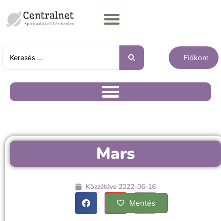
Fiókom
Mars
Közzétéve
2022-06-16
Mentés