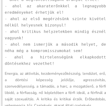
- ahol az akaraterőnkkel a legnagyobb 
eredményeket érhetjük el!
- ahol az első megérzésünk szinte kivétel 
nélkül helyesnek bizonyul!
- ahol kritikus helyzetekben mindig észnél 
vagyunk!
- ahol nem ismerjük a második helyet, de 
néha még a kompromisszumokat sem!
- ahol a hirtelenségünk elkapkodott 
döntésekhez vezethet!
Energia, az aktivitás, kezdeményezőkészség, lendület, erő,
a döntési képesség jelölője, agresszivitás,
szenvedélyesség, a támadás, a harc, a mozgatóerő, a férfi
libidó, a férfiasság, nő képletében a férfi ideál, a férfinál a
saját szexualitás. A kritika és kritikai érzék. Erőbedobás,
vehemencia, tűz. Cselekvés, akarat általi cselekvés.