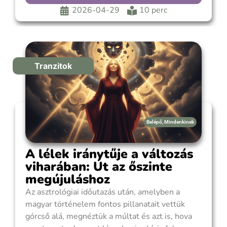
rendkívül intenzív Skorpió Teliholddal indítunk,
2026-04-29
10 perc
ami azonnal a mélyvízbe
Tranzitok
Belépő
,
Mindenkinek
A lélek iránytűje a változás
viharában: Út az őszinte
megújuláshoz
Az asztrológiai időutazás után, amelyben a
magyar történelem fontos pillanatait vettük
górcső alá, megnéztük a múltat és azt is, hova