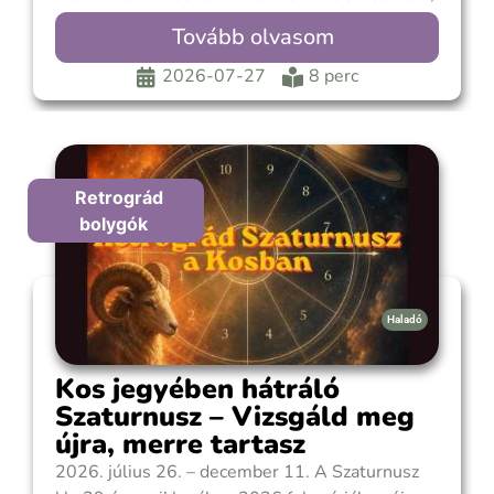
majd megvizsgáljuk, milyen egyéb radix
Tovább olvasom
életterületeket érint a fényszögeivel. 1.
Megnézzük, melyik radix házon halad át a tranzit
2026-07-27
8 perc
Szaturnusz.Ez az a fő életterület, ahol
Retrográd
bolygók
Haladó
Kos jegyében hátráló
Szaturnusz – Vizsgáld meg
újra, merre tartasz
2026. július 26. – december 11. A Szaturnusz