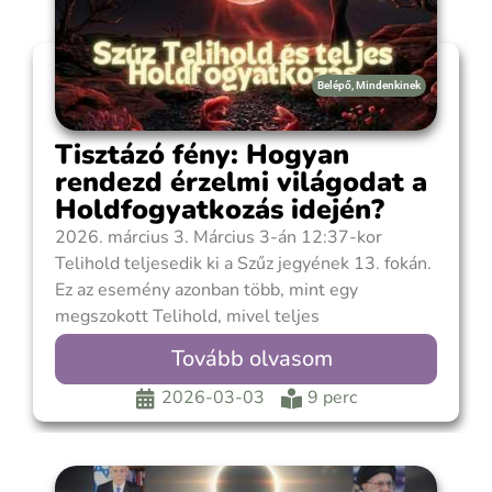
Belépő
,
Mindenkinek
Tisztázó fény: Hogyan
rendezd érzelmi világodat a
Holdfogyatkozás idején?
2026. március 3. Március 3-án 12:37-kor
Telihold teljesedik ki a Szűz jegyének 13. fokán.
Ez az esemény azonban több, mint egy
megszokott Telihold, mivel teljes
Holdfogyatkozás kíséri, amelyet „vérholdként” is
Tovább olvasom
emlegetnek. Ez a jelenség a fogyatkozási
ciklusok csúcspontja, amikor a tudatos elme
2026-03-03
9 perc
fénye (Nap) és az ösztönös érzelmi világ (Hold)