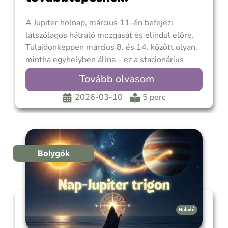
A Jupiter holnap, március 11-én befejezi
látszólagos hátráló mozgását és elindul előre.
Tulajdonképpen március 8. és 14. között olyan,
mintha egyhelyben állna – ez a stacionárius
állapot. Ez történik azokban a napokban, amikor
Tovább olvasom
retrográdba fordul, és akkor is, amikor újra
direktbe vált. A Jupiter retrográd ciklusa az
2026-03-10
5 perc
évenkénti alkalom arra,
Bolygók
Haladó