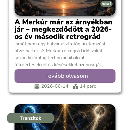
Haladó
A Merkúr már az árnyékban
jár – megkezdődött a 2026-
os év második retrográd
ciklusa
Ismét nem egy bulvár asztrológiai elemzést
olvashattok. A Merkúr retrográd időszakát
sokan kizárólag technikai hibákkal,
félreértésekkel és késésekkel azonosítják,
pedig a folyamat ennél jóval összetettebb. A
Tovább olvasom
valódi ciklus ugyanis nem akkor kezdődik,
amikor a Merkúr hátrálni kezd, hanem hetekkel
2026-06-14
14 perc
korábban, az úgynevezett árnyékperiódusba való
belépéssel. A Merkúr 2026-os második
retrográd
Tranzitok