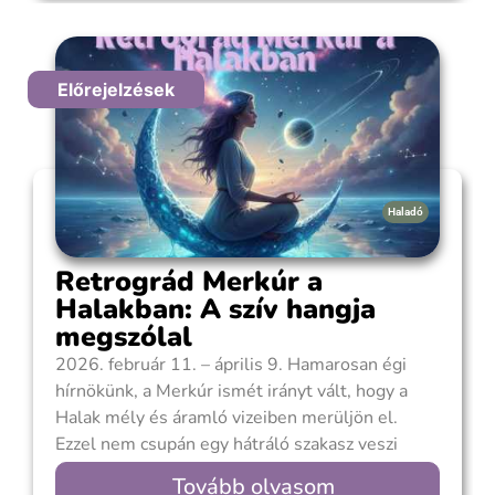
része, amelyben a régi, működésképtelen
Előrejelzések
Haladó
Retrográd Merkúr a
Halakban: A szív hangja
megszólal
2026. február 11. – április 9. Hamarosan égi
hírnökünk, a Merkúr ismét irányt vált, hogy a
Halak mély és áramló vizeiben merüljön el.
Ezzel nem csupán egy hátráló szakasz veszi
kezdetét, hanem egy kétéves ciklus nyitánya is,
Tovább olvasom