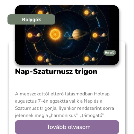
Bolygók
Haladó
Nap-Szaturnusz trigon
A megszokottól eltérő látásmódban Holnap,
augusztus 7-én egzakttá válik a Nap és a
Szaturnusz trigonja. Ilyenkor rendszerint sorra
jelennek meg a „harmonikus”, „támogató”,
„sikeres” Nap-Szaturnusz aspektusról szóló
Tovább olvasom
értelmezések. Csakhogy van itt valami fontos,