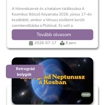
A hitrendszerek és a hatalom találkozása A
Kozmikus Bölcső folyamata 2026. június 17-én
kezdődött, amikor a Vénusz elsőként került
szembenállásba a Plútóval. Ez volt a
kapcsolatok, az értékek és a kötődések próbája.
Tovább olvasom
Júliusban azonban új szintre lép a folyamat,
mivel a főszerepet a Jupiter veszi át, amely
2026-07-17
8 perc
egész hónapban szembenállásban
Retrográd
bolygók
Haladó