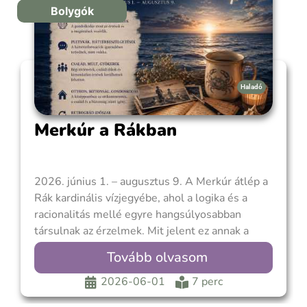
Bolygók
Haladó
Merkúr a Rákban
2026. június 1. – augusztus 9. A Merkúr átlép a
Rák kardinális vízjegyébe, ahol a logika és a
racionalitás mellé egyre hangsúlyosabban
társulnak az érzelmek. Mit jelent ez annak a
bolygónak, amely a gondolkodást, a
Tovább olvasom
kommunikációt és az információáramlást
szimbolizálja? Azt, hogy meg kell tanulnia az
2026-06-01
7 perc
érzések nyelvén megszólalni. Kissé