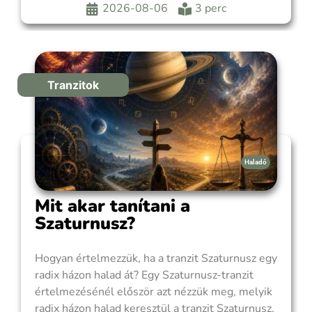
amit szerintem nem érdemes figyelmen kívül
2026-08-06
3 perc
hagyni. A Nap és a Szaturnusz ebben a ciklusban
akkor kerül
Tranzitok
Haladó
Mit akar tanítani a
Szaturnusz?
Hogyan értelmezzük, ha a tranzit Szaturnusz egy
radix házon halad át? Egy Szaturnusz-tranzit
értelmezésénél először azt nézzük meg, melyik
radix házon halad keresztül a tranzit Szaturnusz,