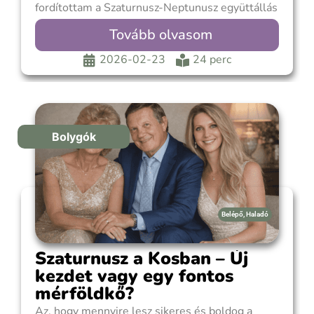
fordítottam a Szaturnusz-Neptunusz együttállás
egyéni szintű üzenetére, valamint érintettem a
Tovább olvasom
Szaturnusz visszatéréseket is és ígértem egy
gyakorlati útmutatót, amit természetesen
2026-02-23
24 perc
elkészítek. Ezúttal nézzük meg kifejezetten az
előttünk álló időszakot abban a tekintetben,
hogy először röviden
Bolygók
Belépő
,
Haladó
Szaturnusz a Kosban – Új
kezdet vagy egy fontos
mérföldkő?
Az, hogy mennyire lesz sikeres és boldog a