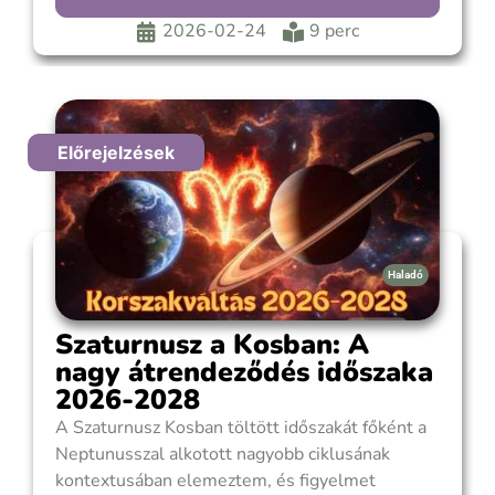
ugyanis a Merkúr mostantól a Víz jegyekben
végzi tisztító munkáját. Készüljünk fel, mert
2026-02-24
9 perc
Előrejelzések
Haladó
Szaturnusz a Kosban: A
nagy átrendeződés időszaka
2026-2028
A Szaturnusz Kosban töltött időszakát főként a
Neptunusszal alkotott nagyobb ciklusának
kontextusában elemeztem, és figyelmet