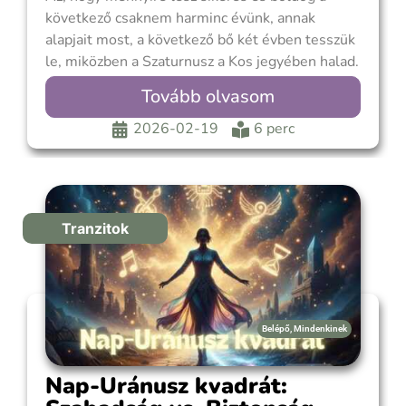
következő csaknem harminc évünk, annak
alapjait most, a következő bő két évben tesszük
le, miközben a Szaturnusz a Kos jegyében halad.
Ez főleg kollektív szinten van így, mivel
Tovább olvasom
mindenki máshol tart saját szaturnuszi
ciklusában, hacsak nem Kos Szaturnusszal
2026-02-19
6 perc
születtél. A Szaturnusz az
Tranzitok
Belépő
,
Mindenkinek
Nap-Uránusz kvadrát: