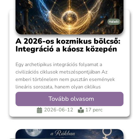
Haladó
A 2026-os kozmikus bölcső:
Integráció a káosz közepén
Egy archetipikus integrációs folyamat a
civilizációs ciklusok metszéspontjában Az
emberi történelem nem pusztán események
lineáris sorozata, hanem olyan ciklikus
mintázatok kibontakozása, amelyek időről időre
Tovább olvasom
új formába rendezik a kollektív tapasztalatot. A
civilizációs asztrológia képviselői, különösen
2026-06-12
17 perc
Richard Tarnas munkássága arra mutat rá, hogy
a nagy bolygóciklusok és a történelmi
folyamatok között