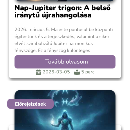
Nap-Jupiter trigon: A belső
iránytű újrahangolása
2026. március 5. Ma este pontosul be központi
égitestünk és a terjeszkedés, valamint a siker
elvét szimbolizáló Jupiter harmonikus
fényszöge. Ez a fényszög különleges
jelentőséggel bír, mivel a Jupiter jelenlegi
Tovább olvasom
retrográd ciklusának a végéhez érkeztünk,
március 11-én elindul előre. A Nap és a hátráló
2026-03-05
5 perc
Jupiter kapcsolata egyfajta kozmikus
útmutatóként szolgál,
Előrejelzések