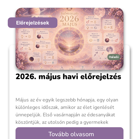
Előrejelzések
Haladó
2026. május havi előrejelzés
Május az év egyik legszebb hónapja, egy olyan
különleges időszak, amikor az élet igenlését
ünnepeljük. Első vasárnapján az édesanyákat
köszöntjük, az utolsón pedig a gyermekek
őszinte öröme tölti meg a napjainkat. Az idei
Tovább olvasom
május nem igazán halkan érkezik, ugyanis egy