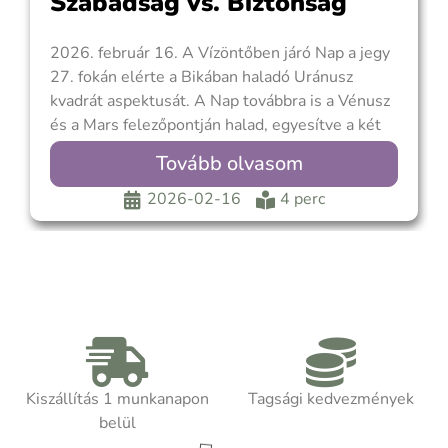
Szabadság vs. Biztonság
2026. február 16. A Vízöntőben járó Nap a jegy
27. fokán elérte a Bikában haladó Uránusz
kvadrát aspektusát. A Nap továbbra is a Vénusz
és a Mars felezőpontján halad, egyesítve a két
planéta által képviselt életterületeket. Ahogy
Tovább olvasom
„A Nap kozmikus tánca a Vénusszal és a
Marssal” című írásban olvasható: „A
2026-02-16
4 perc
Kiszállítás 1 munkanapon
Tagsági kedvezmények
belül