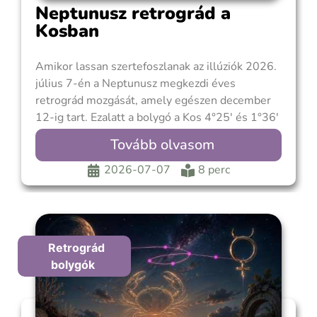
Neptunusz retrográd a
Kosban
Amikor lassan szertefoszlanak az illúziók 2026.
július 7-én a Neptunusz megkezdi éves
retrográd mozgását, amely egészen december
12-ig tart. Ezalatt a bolygó a Kos 4°25′ és 1°36′
között halad visszafelé, vagyis ismét bejárja azt
Tovább olvasom
a zónát, amelyen az elmúlt hónapokban már
egyszer végighaladt. Ez a visszatérés azonban
2026-07-07
8 perc
nem visszalépés, sokkal
Retrográd
bolygók