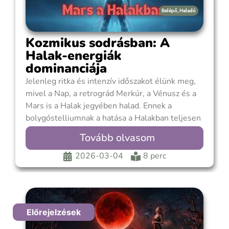
Belépő
,
Haladó
Kozmikus sodrásban: A
Halak-energiák
dominanciája
Jelenleg ritka és intenzív időszakot élünk meg,
mivel a Nap, a retrográd Merkúr, a Vénusz és a
Mars is a Halak jegyében halad. Ennek a
bolygóstelliumnak a hatása a Halakban teljesen
eltolja a fókuszt a racionális, kézzelfogható
Tovább olvasom
világról az érzelmi és spirituális síkra. A
mindennapokban ez azt jelenti, hogy a
2026-03-04
8 perc
Előrejelzések