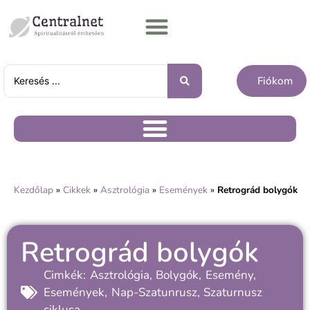
Fiókom
Kezdőlap
»
Cikkek
»
Asztrológia
»
Események
»
Retrográd bolygók
Retrográd bolygók
Cimkék:
Asztrológia
,
Bolygók
,
Esemény
,
Események
,
Nap-Szatunrusz
,
Szaturnusz
ciklusa