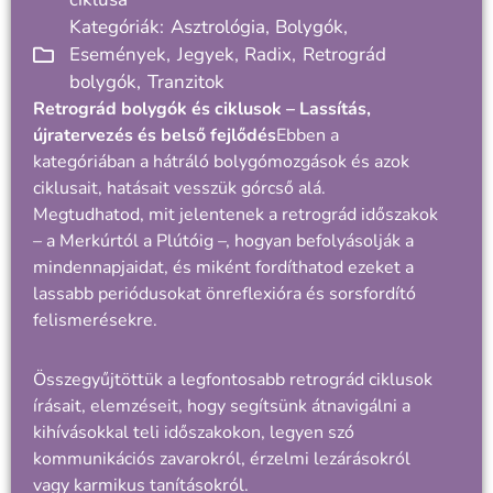
Kategóriák:
Asztrológia
,
Bolygók
,
Események
,
Jegyek
,
Radix
,
Retrográd
bolygók
,
Tranzitok
Retrográd bolygók és ciklusok – Lassítás,
újratervezés és belső fejlődés
Ebben a
kategóriában a hátráló bolygómozgások és azok
ciklusait, hatásait vesszük górcső alá.
Megtudhatod, mit jelentenek a retrográd időszakok
– a Merkúrtól a Plútóig –, hogyan befolyásolják a
mindennapjaidat, és miként fordíthatod ezeket a
lassabb periódusokat önreflexióra és sorsfordító
felismerésekre.
Összegyűjtöttük a legfontosabb retrográd ciklusok
írásait, elemzéseit, hogy segítsünk átnavigálni a
kihívásokkal teli időszakokon, legyen szó
kommunikációs zavarokról, érzelmi lezárásokról
vagy karmikus tanításokról.