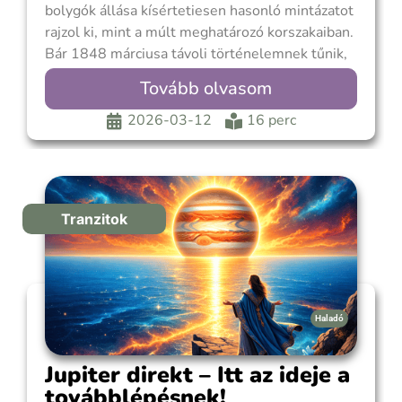
bolygók állása kísértetiesen hasonló mintázatot
rajzol ki, mint a múlt meghatározó korszakaiban.
Bár 1848 márciusa távoli történelemnek tűnik,
mégis hasonlóan feszítő energiák mozdulnak
Tovább olvasom
meg most is, amelyek egykor a pesti utcákon
kikényszerítették a változást. Legújabb
2026-03-12
16 perc
írásomban egy asztrológiai időutazásra hívlak,
mivel ma március 12.
Tranzitok
Haladó
Jupiter direkt – Itt az ideje a
továbblépésnek!