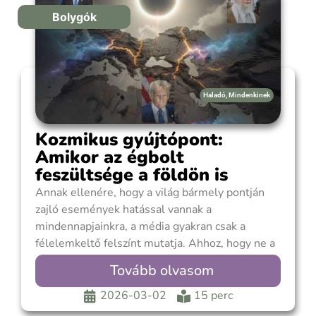
Bolygók
Haladó
,
Mindenkinek
Kozmikus gyújtópont:
Amikor az égbolt
feszültsége a földön is
robban
Annak ellenére, hogy a világ bármely pontján
zajló események hatással vannak a
mindennapjainkra, a média gyakran csak a
félelemkeltő felszínt mutatja. Ahhoz, hogy ne a
pánik, hanem a tisztánlátás vezessen minket,
Tovább olvasom
mélyebbre kell tekintenünk: a közel-keleti
konfrontáció nem elszigetelt katasztrófa, hanem
2026-03-02
15 perc
egy elkerülhetetlen globális átrendeződés