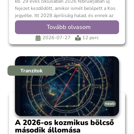
kb. 29 éves ciklusában 2026 februárjában új
fejezet kezdődött, amikor ismét belépett a Kos
jegyébe. Itt 2028 áprilisáig halad, és ennek az
időszaknak fontos állomása, hogy 2026. július
Tovább olvasom
26-án retrográd, vagyis hátráló mozgásba
kezdett. A Szaturnusz a Kos 14°45′-éről indul
2026-07-27
12 perc
hátrafelé, és
Tranzitok
Haladó
A 2026-os kozmikus bölcső
második állomása