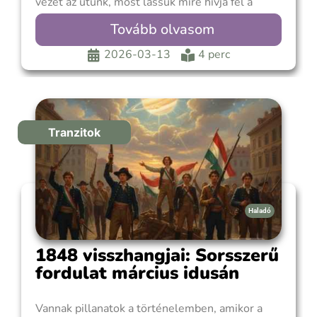
vezet az utunk, most lássuk mire hívja fel a
figyelmet egyéni szinten a mostani hétvége.
Tovább olvasom
Annak ellenére, hogy a külvilágban zajló
folyamatok zavarosak és még annál is
2026-03-13
4 perc
kiszámíthatatlanabb jövőt ígérnek,
Tranzitok
Haladó
1848 visszhangjai: Sorsszerű
fordulat március idusán
Vannak pillanatok a történelemben, amikor a