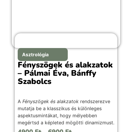
Asztrológia
Fényszögek és alakzatok
– Pálmai Éva, Bánffy
Szabolcs
A
Fényszögek és alakzatok
rendszerezve
mutatja be a klasszikus és különleges
aspektusmintákat, hogy mélyebben
megértsd a képleted mögötti dinamizmust.
Kezdőknek és haladóknak egyaránt.