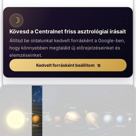
☽
Kövesd a Centralnet friss asztrológiai írásait
Állítsd be oldalunkat kedvelt forrásként a Google-ben,
hogy könnyebben megtaláld új előrejelzéseinket és
elemzéseinket.
Kedvelt forrásként beállítom