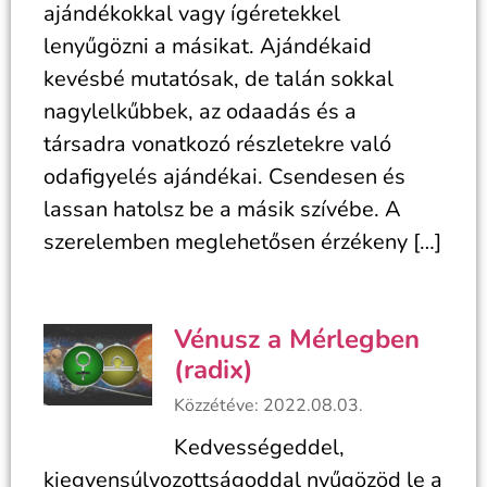
ajándékokkal vagy ígéretekkel
lenyűgözni a másikat. Ajándékaid
kevésbé mutatósak, de talán sokkal
nagylelkűbbek, az odaadás és a
társadra vonatkozó részletekre való
odafigyelés ajándékai. Csendesen és
lassan hatolsz be a másik szívébe. A
szerelemben meglehetősen érzékeny […]
Vénusz a Mérlegben
(radix)
Közzétéve: 2022.08.03.
Kedvességeddel,
kiegyensúlyozottságoddal nyűgözöd le a