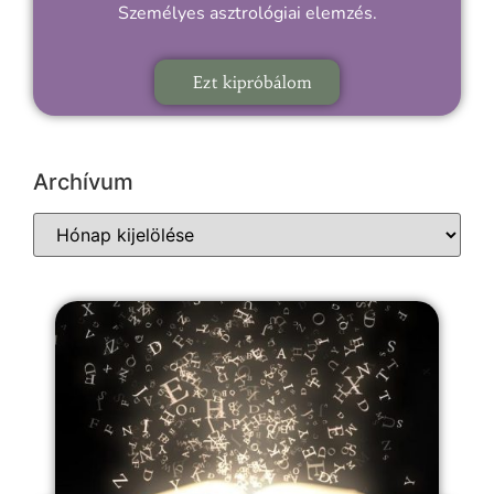
Személyes asztrológiai elemzés.
Ezt kipróbálom
Archívum