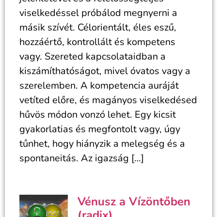
viselkedéssel próbálod megnyerni a
másik szívét. Célorientált, éles eszű,
hozzáértő, kontrollált és kompetens
vagy. Szereted kapcsolataidban a
kiszámíthatóságot, mivel óvatos vagy a
szerelemben. A kompetencia auráját
vetíted előre, és magányos viselkedésed
hűvös módon vonzó lehet. Egy kicsit
gyakorlatias és megfontolt vagy, úgy
tűnhet, hogy hiányzik a melegség és a
spontaneitás. Az igazság […]
Vénusz a Vízöntőben
(radix)