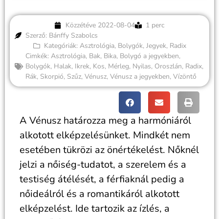
Közzétéve
2022-08-04
1 perc
Szerző: Bánffy Szabolcs
Kategóriák:
Asztrológia
,
Bolygók
,
Jegyek
,
Radix
Cimkék:
Asztrológia
,
Bak
,
Bika
,
Bolygó a jegyekben
,
Bolygók
,
Halak
,
Ikrek
,
Kos
,
Mérleg
,
Nyilas
,
Oroszlán
,
Radix
,
Rák
,
Skorpió
,
Szűz
,
Vénusz
,
Vénusz a jegyekben
,
Vízöntő
A Vénusz határozza meg a harmóniáról
alkotott elképzelésünket. Mindkét nem
esetében tükrözi az önértékelést. Nőknél
jelzi a nőiség-tudatot, a szerelem és a
testiség átélését, a férfiaknál pedig a
nőideálról és a romantikáról alkotott
elképzelést. Ide tartozik az ízlés, a