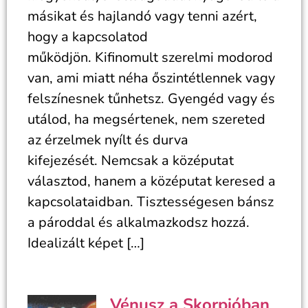
másikat és hajlandó vagy tenni azért,
hogy a kapcsolatod
működjön. Kifinomult szerelmi modorod
van, ami miatt néha őszintétlennek vagy
felszínesnek tűnhetsz. Gyengéd vagy és
utálod, ha megsértenek, nem szereted
az érzelmek nyílt és durva
kifejezését. Nemcsak a középutat
választod, hanem a középutat keresed a
kapcsolataidban. Tisztességesen bánsz
a pároddal és alkalmazkodsz hozzá.
Idealizált képet […]
Vénusz a Skorpióban