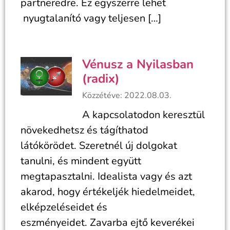
partneredre. Ez egyszerre lehet
nyugtalanító vagy teljesen […]
Vénusz a Nyilasban
(radix)
Közzétéve: 2022.08.03.
A kapcsolatodon keresztül
növekedhetsz és tágíthatod
látókörödet. Szeretnél új dolgokat
tanulni, és mindent együtt
megtapasztalni. Idealista vagy és azt
akarod, hogy értékeljék hiedelmeidet,
elképzeléseidet és
eszményeidet. Zavarba ejtő keverékei