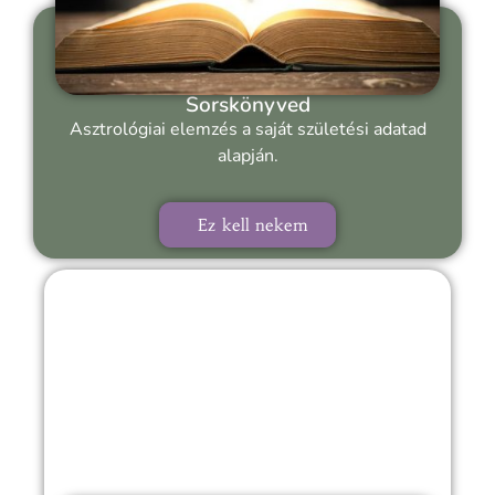
Sorskönyved
Asztrológiai elemzés a saját születési adatad
alapján.
Ez kell nekem