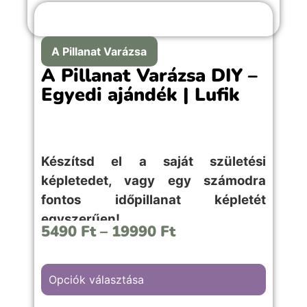
A Pillanat Varázsa
A Pillanat Varázsa DIY –
Egyedi ajándék | Lufik
Készítsd el a saját születési
képletedet, vagy egy számodra
fontos időpillanat képletét
egyszerűen!
5490
Ft
–
19990
Ft
Opciók választása
A “Lufis” hátterű kép választása, bármilyen