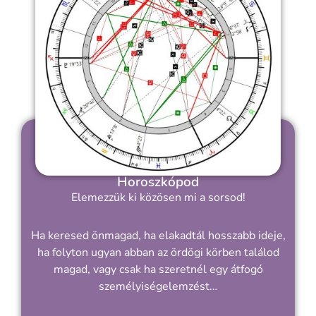
Horoszkópod
Elemezzük ki közösen mi a sorsod!
Ha keresed önmagad, ha elakadtál hosszabb ideje,
ha folyton ugyan abban az ördögi körben találod
magad, vagy csak ha szeretnél egy átfogó
személyiségelemzést…