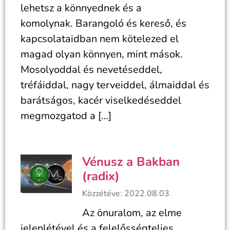
lehetsz a könnyednek és a
komolynak. Barangoló és kereső, és
kapcsolataidban nem kötelezed el
magad olyan könnyen, mint mások.
Mosolyoddal és nevetéseddel,
tréfáiddal, nagy terveiddel, álmaiddal és
barátságos, kacér viselkedéseddel
megmozgatod a […]
Vénusz a Bakban
(radix)
Közzétéve: 2022.08.03.
Az önuralom, az elme
jelenlétével és a felelősségteljes