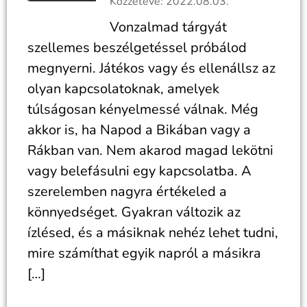
Közzétéve: 2022.08.03.
Vonzalmad tárgyát
szellemes beszélgetéssel próbálod
megnyerni. Játékos vagy és ellenállsz az
olyan kapcsolatoknak, amelyek
túlságosan kényelmessé válnak. Még
akkor is, ha Napod a Bikában vagy a
Rákban van. Nem akarod magad lekötni
vagy belefásulni egy kapcsolatba. A
szerelemben nagyra értékeled a
könnyedséget. Gyakran változik az
ízlésed, és a másiknak nehéz lehet tudni,
mire számíthat egyik napról a másikra
[…]