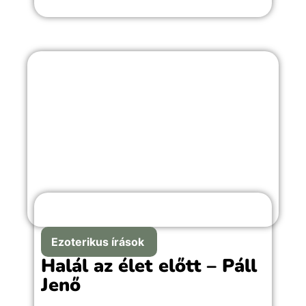
örömteli pillanathoz megfelelő választás.
Ezoterikus írások
Halál az élet előtt – Páll
Jenő