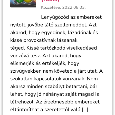
Közzétéve: 2022.08.03.
Lenyűgöződ az embereket
nyitott, jövőbe látó szellemeddel. Azt
akarod, hogy egyedinek, lázadónak és
kissé provokatívnak lássanak
téged. Kissé tartózkodó viselkedésed
vonzóvá tesz. Azt akarod, hogy
elismerjék és értékeljék, hogy
szívügyekben nem követed a járt utat. A
szokatlan kapcsolatok vonzanak. Nem
akarsz minden szabályt betartani, bár
lehet, hogy jó néhányat saját magad is
létrehozol. Az érzelmesebb embereket
eltántoríthat a szeretettől való […]