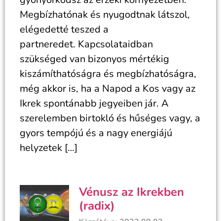
Megbízhatónak és nyugodtnak látszol,
elégedetté teszed a
partneredet. Kapcsolataidban
szükséged van bizonyos mértékig
kiszámíthatóságra és megbízhatóságra,
még akkor is, ha a Napod a Kos vagy az
Ikrek spontánabb jegyeiben jár. A
szerelemben birtokló és hűséges vagy, a
gyors tempójú és a nagy energiájú
helyzetek […]
Vénusz az Ikrekben
(radix)