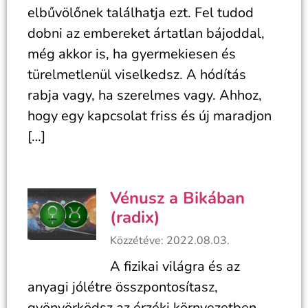
elbűvölőnek találhatja ezt. Fel tudod
dobni az embereket ártatlan bájoddal,
még akkor is, ha gyermekiesen és
türelmetlenül viselkedsz. A hódítás
rabja vagy, ha szerelmes vagy. Ahhoz,
hogy egy kapcsolat friss és új maradjon
[…]
Vénusz a Bikában
(radix)
Közzétéve: 2022.08.03.
A fizikai világra és az
anyagi jólétre összpontosítasz,
gyönyörködsz az érzéki környezetben.