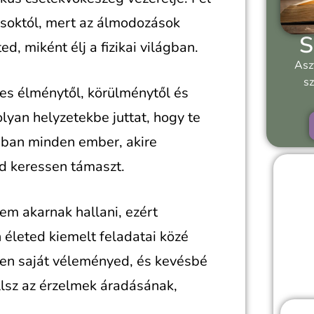
ásoktól, mert az álmodozások
S
ed, miként élj a fizikai világban.
Asz
sz
es élménytől, körülménytől és
olyan helyzetekbe juttat, hogy te
ábban minden ember, akire
ad keressen támaszt.
m akarnak hallani, ezért
n életed kiemelt feladatai közé
yen saját véleményed, és kevésbé
llsz az érzelmek áradásának,