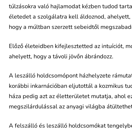
túlzásokra való hajlamodat kézben tudod tarta
életedet a szolgálatra kell áldoznod, ahelyett,
hogy a múltban szerzett sebeidtől megszabad
Előző életeidben kifejlesztetted az intuíciót, m
ahelyett, hogy a távoli jövőn ábrándozz.
A leszálló holdcsomópont házhelyzete rámutat 
korábbi inkarnációban eljutottál a kozmikus t
háza pedig azt az életterületet mutatja, ahol e
megszilárdulással az anyagi világba átültethe
A felszálló és leszálló holdcsomókat tengely