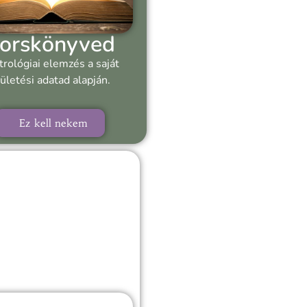
orskönyved
trológiai elemzés a saját
ületési adatad alapján.
Ez kell nekem