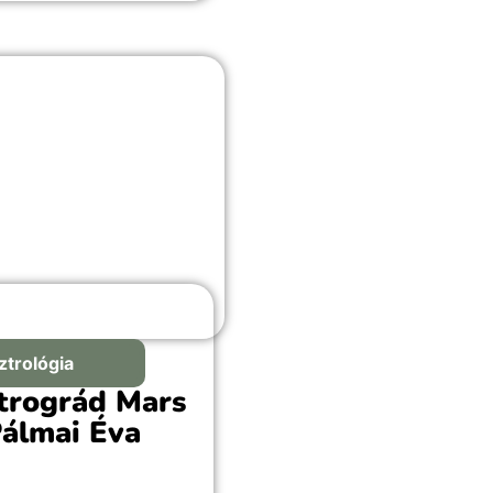
lhettünk a bennünk élő
nővel.
ztrológia
trográd Mars
Pálmai Éva