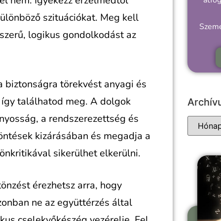
el nem. Igyekezz érzelmedtől
átfo
ülönböző szituációkat. Meg kell
Szemé
sszerű, logikus gondolkodást az
 biztonságra törekvést anyagi és
k így találhatod meg. A dolgok
Archí
ányosság, a rendszerezettség és
döntések kizárásában és megadja a
kritikával sikerülhet elkerülni.
tönzést érezhetsz arra, hogy
onban ne az együttérzés által
ikus cselekvőkészég vezérelje. Fel