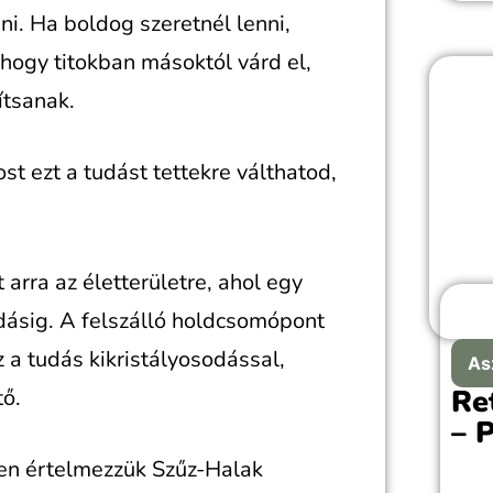
kerü
ni. Ha boldog szeretnél lenni,
Isten
 hogy titokban másoktól várd el,
ítsanak.
ost ezt a tudást tettekre válthatod,
arra az életterületre, ahol egy
udásig. A felszálló holdcsomópont
z a tudás kikristályosodással,
As
Re
tő.
– 
ben értelmezzük Szűz-Halak