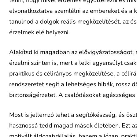
tenni, hogy mivel érdemes együttérezni és miv
elvonatkoztatva szemlélni az embereket és a k
tanulnod a dolgok reális megközelítését, az é
érzelmek elé helyezni.
Alakítsd ki magadban az elővigyázatosságot, a
érzelmi szinten is, mert a lelki egyensúlyt csa
praktikus és célirányos megközelítése, a célir
rendszeretet segít a lehetséges hibák, rossz 
biztonságérzetet. A csalódásokat egészséges ön
Most is jellemző lehet a segítőkészség, és ösz
hasznossá tedd magad mások életében. Ezt az
motivált áldozatvállalás, hanem a józan, prakt