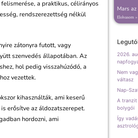
 felismerése, a praktikus, célirányos
Mars az 
tesség, rendszerezettség nélkül
Elolvasom »
Legutó
yire zátonyra futott, vagy
2026. au
yütt szenvedés állapotában. Az
napfogy
shez, hol pedig visszahúzódó, a
Nem vagy
hoz vezettek.
váltasz
Nap-Szat
okszor kihasználták, ami keserű
A tranzit
 is erősítve az áldozatszerepet.
bolygói
agadban hordozni, ami
Így vadá
asztrológ