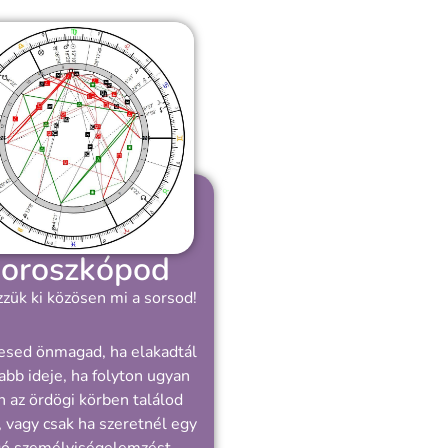
oroszkópod
zük ki közösen mi a sorsod!
esed önmagad, ha elakadtál
abb ideje, ha folyton ugyan
 az ördögi körben találod
 vagy csak ha szeretnél egy