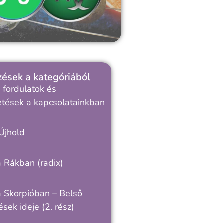
ések a kategóriából
 fordulatok és
tések a kapcsolatainkban
Újhold
 Rákban (radix)
a Skorpióban – Belső
ések ideje (2. rész)