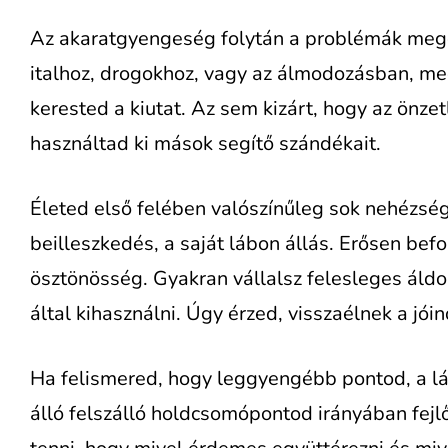
Az akaratgyengeség folytán a problémák mego
italhoz, drogokhoz, vagy az álmodozásban, me
kerested a kiutat. Az sem kizárt, hogy az önze
használtad ki mások segítő szándékait.
Életed első felében valószínűleg sok nehézség
beilleszkedés, a saját lábon állás. Erősen bef
ösztönösség. Gyakran vállalsz felesleges ál
által kihasználni. Úgy érzed, visszaélnek a jó
Ha felismered, hogy leggyengébb pontod, a lá
álló felszálló holdcsomópontod irányában fejl