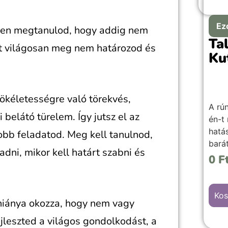
Ez
ben megtanulod, hogy addig nem
Ta
at világosan meg nem határozod és
Ku
tökéletességre való törekvés,
A rú
elátó türelem. Így jutsz el az
én-t
hatá
bb feladatod. Meg kell tanulnod,
bará
dni, mikor kell határt szabni és
több
0
F
kis,
neve
soroz
Kos
 hiánya okozza, hogy nem vagy
önma
erős
jleszted a világos gondolkodást, a