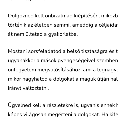
Dolgoznod kell önbizalmad kiépítésén, miköz
történik az életben semmi, ameddig a céljaid
át nem ülteted a gyakorlatba.
Mostani sorsfeladatod a belső tisztaságra és 
ugyanakkor a mások gyengeségeivel szembeni b
önfegyelem megvalósításához, ami a legnagyo
mikor hagyhatod a dolgokat a maguk útján hala
irányt változtatni.
Ügyelned kell a részletekre is, ugyanis ennek
képes világosan megérteni a dolgokat. Ha kife