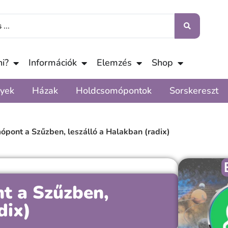
i?
Információk
Elemzés
Shop
yek
Házak
Holdcsomópontok
Sorskereszt
ópont a Szűzben, leszálló a Halakban (radix)
t a Szűzben,
dix)