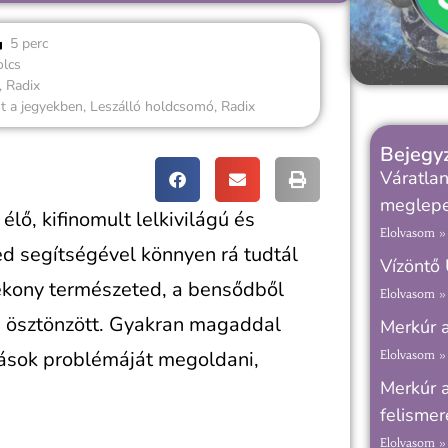
5 perc
olcs
,
Radix
 a jegyekben
,
Leszálló holdcsomó
,
Radix
Bejegyz
Váratlan
meglepe
lő, kifinomult lelkivilágú és
Elolvasom »
ed segítségével könnyen rá tudtál
Vízöntő 
ékony természeted, a bensődből
Elolvasom »
a ösztönzött. Gyakran magaddal
Merkúr a
ások problémáját megoldani,
Elolvasom »
Merkúr 
felismer
Elolvasom »