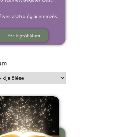
gó személyiségelemzést…
lyes asztrológiai elemzés.
Ezt kipróbálom
vum