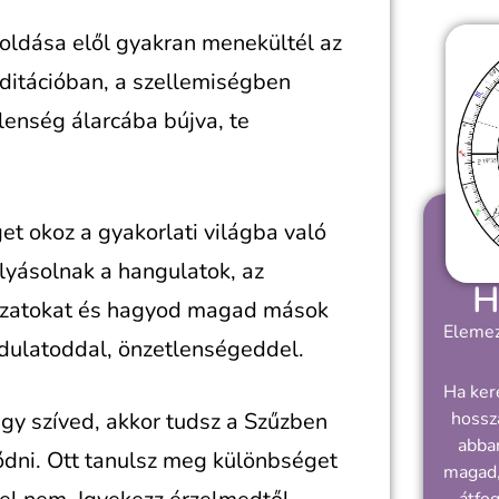
ldása elől gyakran menekültél az
ditációban, a szellemiségben
tlenség álarcába bújva, te
et okoz a gyakorlati világba való
olyásolnak a hangulatok, az
H
dozatokat és hagyod magad mások
Elemez
indulatoddal, önzetlenségeddel.
Ha ker
gy szíved, akkor tudsz a Szűzben
hossz
abban
ődni. Ott tanulsz meg különbséget
magad,