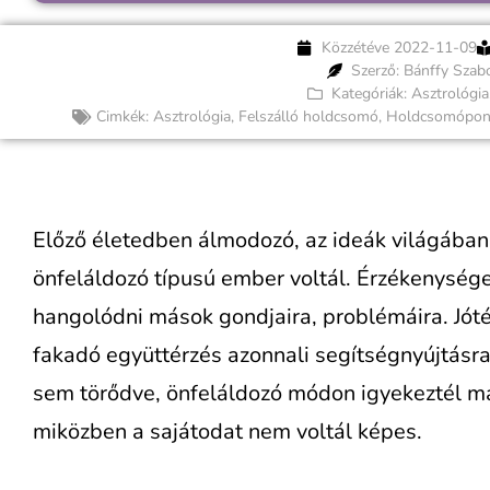
Közzétéve
2022-11-09
Szerző: Bánffy Szab
Kategóriák:
Asztrológia
Cimkék:
Asztrológia
,
Felszálló holdcsomó
,
Holdcsomópont
Előző életedben álmodozó, az ideák világában é
önfeláldozó típusú ember voltál. Érzékenység
hangolódni mások gondjaira, problémáira. Jót
fakadó együttérzés azonnali segítségnyújtásr
sem törődve, önfeláldozó módon igyekeztél m
miközben a sajátodat nem voltál képes.