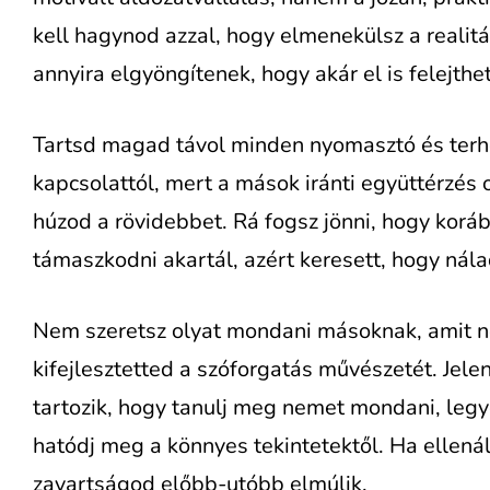
kell hagynod azzal, hogy elmenekülsz a realit
annyira elgyöngítenek, hogy akár el is felejthet
Tartsd magad távol minden nyomasztó és terh
kapcsolattól, mert a mások iránti együttérzés 
húzod a rövidebbet. Rá fogsz jönni, hogy kor
támaszkodni akartál, azért keresett, hogy nál
Nem szeretsz olyat mondani másoknak, amit ne
kifejlesztetted a szóforgatás művészetét. Jele
tartozik, hogy tanulj meg nemet mondani, leg
hatódj meg a könnyes tekintetektől. Ha ellená
zavartságod előbb-utóbb elmúlik.