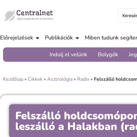
Előrejelzések
Publikációk
Miben tudunk segíten
Indulj el velünk
Bolygók
Jeg
Kezdőlap
»
Cikkek
»
Asztrológia
»
Radix
»
Felszálló holdcsom
Felszálló holdcsomópon
leszálló a Halakban (ra