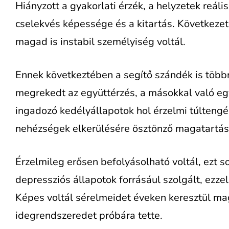
Hiányzott a gyakorlati érzék, a helyzetek reális
cselekvés képessége és a kitartás. Következe
magad is instabil személyiség voltál.
Ennek következtében a segítő szándék is többn
megrekedt az együttérzés, a másokkal való eg
ingadozó kedélyállapotok hol érzelmi túltengé
nehézségek elkerülésére ösztönző magatartás
Érzelmileg erősen befolyásolható voltál, ezt s
depressziós állapotok forrásául szolgált, ezzel
Képes voltál sérelmeidet éveken keresztül m
idegrendszeredet próbára tette.