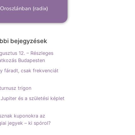
Oroszlánban (radix)
bbi bejegyzések
gusztus 12. – Részleges
atkozás Budapesten
 fáradt, csak frekvenciát
urnusz trigon
 Jupiter és a születési képlet
sznak kuponokra az
iai jegyek – ki spórol?