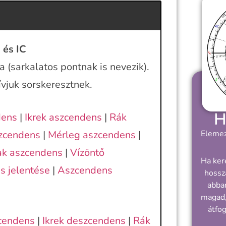
 és IC
 (sarkalatos pontnak is nevezik).
ívjuk sorskeresztnek.
H
dens
|
Ikrek aszcendens
|
Rák
zcendens
|
Mérleg aszcendens
|
Elemez
k aszcendens
|
Vízöntő
Ha ker
s jelentése
|
Aszcendens
hossz
abban
magad,
átfo
cendens
|
Ikrek deszcendens
|
Rák