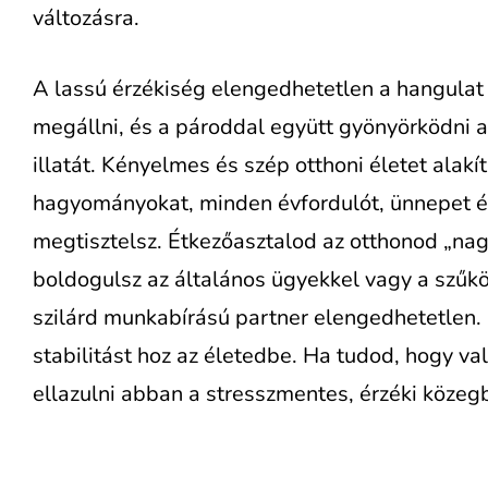
változásra.
A lassú érzékiség elengedhetetlen a hangula
megállni, és a pároddal együtt gyönyörködni a
illatát. Kényelmes és szép otthoni életet alakí
hagyományokat, minden évfordulót, ünnepet é
megtisztelsz. Étkezőasztalod az otthonod „nag
boldogulsz az általános ügyekkel vagy a szűkö
szilárd munkabírású partner elengedhetetlen. 
stabilitást hoz az életedbe. Ha tudod, hogy va
ellazulni abban a stresszmentes, érzéki köze