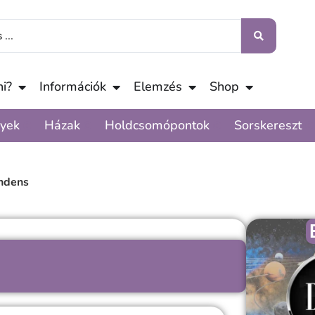
i?
Információk
Elemzés
Shop
yek
Házak
Holdcsomópontok
Sorskereszt
ndens