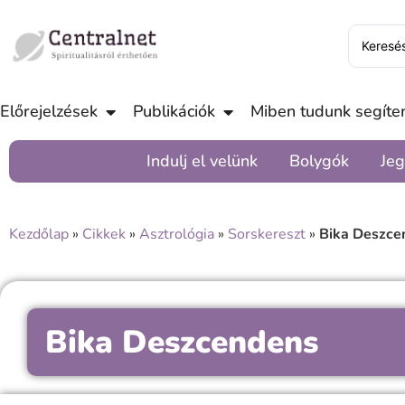
Előrejelzések
Publikációk
Miben tudunk segíten
Indulj el velünk
Bolygók
Jeg
Kezdőlap
»
Cikkek
»
Asztrológia
»
Sorskereszt
»
Bika Deszce
Bika Deszcendens