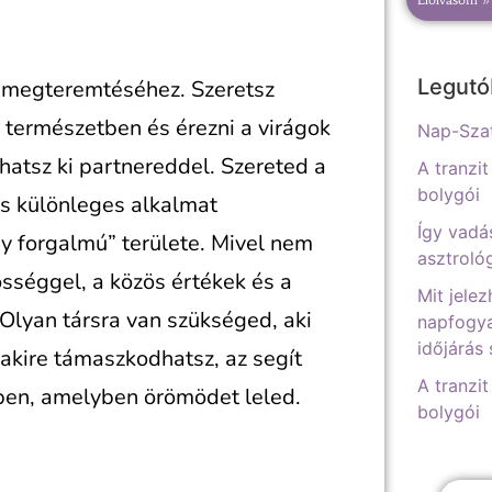
Legutó
t megteremtéséhez. Szeretsz
 természetben és érezni a virágok
Nap-Szat
thatsz ki partnereddel. Szereted a
A tranzit
bolygói
s különleges alkalmat
Így vadá
y forgalmú” területe. Mivel nem
asztrológ
sséggel, a közös értékek és a
Mit jelez
Olyan társra van szükséged, aki
napfogya
időjárás
lakire támaszkodhatsz, az segít
A tranzit
gben, amelyben örömödet leled.
bolygói