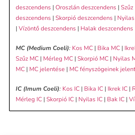
deszcendens
|
Oroszlán deszcendens
|
Szűz
deszcendens
|
Skorpió deszcendens
|
Nyila
|
Vízöntő deszcendens
|
Halak deszcendens
MC (Medium Coeli)
:
Kos MC
|
Bika MC
|
Ikr
Szűz MC
|
Mérleg MC
|
Skorpió MC
|
Nyilas 
MC
|
MC jelentése
|
MC fényszögeinek jelen
IC (Imum Coeli)
:
Kos IC
|
Bika IC
|
Ikrek IC
|
R
Mérleg IC
|
Skorpió IC
|
Nyilas IC
|
Bak IC
|
Ví