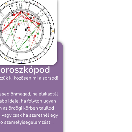
oroszkópod
zük ki közösen mi a sorsod!
esed önmagad, ha elakadtál
abb ideje, ha folyton ugyan
 az ördögi körben találod
 vagy csak ha szeretnél egy
gó személyiségelemzést…