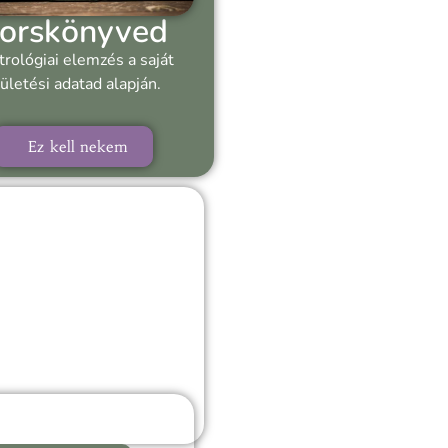
orskönyved
trológiai elemzés a saját
ületési adatad alapján.
Ez kell nekem