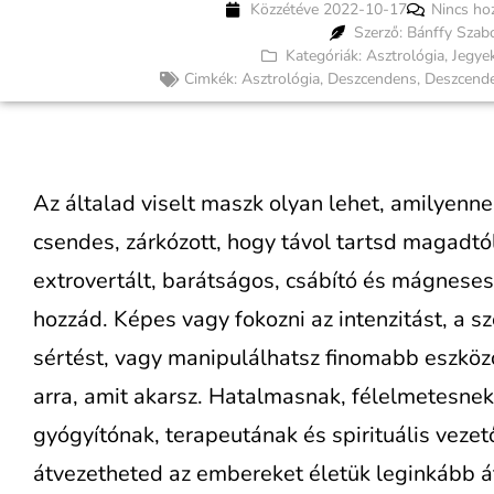
Közzétéve
2022-10-17
Nincs ho
Szerző: Bánffy Szab
Kategóriák:
Asztrológia
,
Jegye
Cimkék:
Asztrológia
,
Deszcendens
,
Deszcende
Az általad viselt maszk olyan lehet, amilyenn
csendes, zárkózott, hogy távol tartsd magadtó
extrovertált, barátságos, csábító és mágnese
hozzád. Képes vagy fokozni az intenzitást, a s
sértést, vagy manipulálhatsz finomabb eszköz
arra, amit akarsz. Hatalmasnak, félelmetesnek
gyógyítónak, terapeutának és spirituális vezet
átvezetheted az embereket életük leginkább át