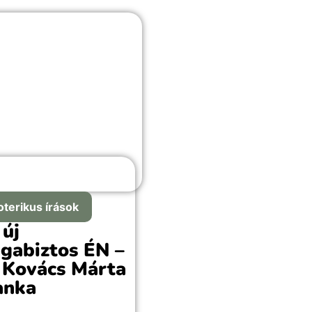
oterikus írások
 új
gabiztos ÉN –
 Kovács Márta
anka