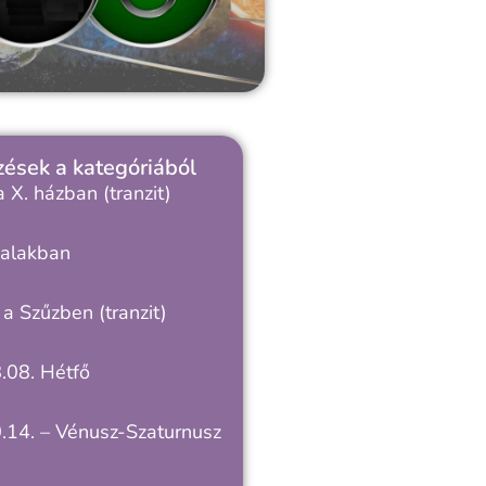
ések a kategóriából
 X. házban (tranzit)
alakban
a Szűzben (tranzit)
.08. Hétfő
.14. – Vénusz-Szaturnusz