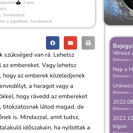
zzászólás
2 perc
olcs
k
,
Sorskereszt
ns a jegyekben
,
Sorskereszt
Bejegyz
Vénusz a
ek szükséged van rá. Lehetsz
Elolvasom »
l az embereket. Vagy lehetsz
Nap a H
s, hogy az emberek közeledjenek
Elolvasom »
zenvedélyt, a haragot vagy a
Uránusz 
Elolvasom »
ökkel, hogy rávedd az embereket
2022.08
, titokzatosnak látod magad, de
Elolvasom »
őnek is. Mindazzal, amit tudsz,
2022.10
trigon
alakuló időszakain, ha nyitottak a
Elolvasom »