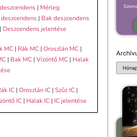
Szemé
 deszcendens
|
Mérleg
s deszcendens
|
Bak deszcendens
|
Deszcendens jelentése
ek MC
|
Rák MC
|
Oroszlán MC
|
Archí
MC
|
Bak MC
|
Vízöntő MC
|
Halak
tése
ák IC
|
Oroszlán IC
|
Szűz IC
|
zöntő IC
|
Halak IC
|
IC jelentése