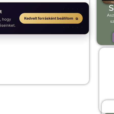
S
t
Asz
Kedvelt forrásként beállítom
n, hogy
sz
éseinket.