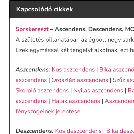
Kapcsolódó cikkek
Sorskereszt
– Ascendens, Descendens, MC
A születés pillanatában az égbolt négy sarka
Ezek egymással két tengelyt alkotnak, ezt h
Aszcendens
:
Kos aszcendens
|
Bika aszcen
aszcendens
|
Oroszlán aszcendens
|
Szűz as
Skorpió aszcendens
|
Nyilas aszcendens
|
Ba
aszcendens
|
Halak aszcendens
|
Aszcenden
fényszögeinek jelentése
Deszcendens
:
Kos deszcendens
|
Bika desz