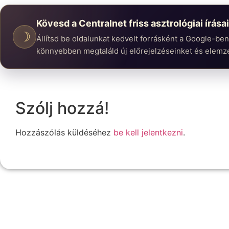
Kövesd a Centralnet friss asztrológiai írásai
☽
Állítsd be oldalunkat kedvelt forrásként a Google-be
könnyebben megtaláld új előrejelzéseinket és elemz
Szólj hozzá!
Hozzászólás küldéséhez
be kell jelentkezni
.