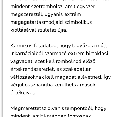
mindent szétrombolsz, amit egyszer
megszereztél, ugyanis extrém
magagatartásmódjaid szimbolikus
kioltásával születsz újjá.
Karmikus feladatod, hogy legyőzd a múlt
inkarnációiból származó extrém birtoklási
vágyadat, szét kell rombolnod előző
értékrendszeredet, és szakadatlan
változásoknak kell magadat alávetned. Így
végül összhangba kerülhetsz mások
értékeivel.
Megmérettetsz olyan szempontból, hogy
mindent, amit korábban fontosnak