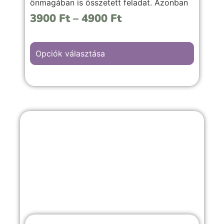
önmagában is összetett feladat. Azonban
érdemes vele mélyebben foglalkozni, mivel
3900
Ft
–
4900
Ft
számos plusz információ nyerhető ki
általa.
Opciók választása