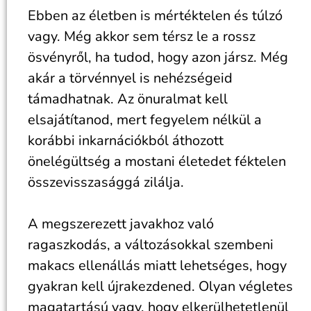
Ebben az életben is mértéktelen és túlzó
vagy. Még akkor sem térsz le a rossz
ösvényről, ha tudod, hogy azon jársz. Még
akár a törvénnyel is nehézségeid
támadhatnak. Az önuralmat kell
elsajátítanod, mert fegyelem nélkül a
korábbi inkarnációkból áthozott
önelégültség a mostani életedet féktelen
összevisszasággá zilálja.
A megszerezett javakhoz való
ragaszkodás, a változásokkal szembeni
makacs ellenállás miatt lehetséges, hogy
gyakran kell újrakezdened. Olyan végletes
magatartású vagy, hogy elkerülhetetlenül