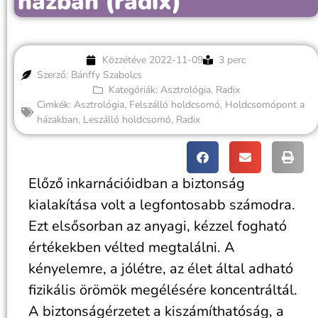
házban (radix)
Közzétéve
2022-11-09
3 perc
Szerző: Bánffy Szabolcs
Kategóriák:
Asztrológia
,
Radix
Cimkék:
Asztrológia
,
Felszálló holdcsomó
,
Holdcsomópont a
házakban
,
Leszálló holdcsomó
,
Radix
Előző inkarnációidban a biztonság
kialakítása volt a legfontosabb számodra.
Ezt elsősorban az anyagi, kézzel fogható
értékekben vélted megtalálni. A
kényelemre, a jólétre, az élet által adható
fizikális örömök megélésére koncentráltál.
A biztonságérzetet a kiszámíthatóság, a