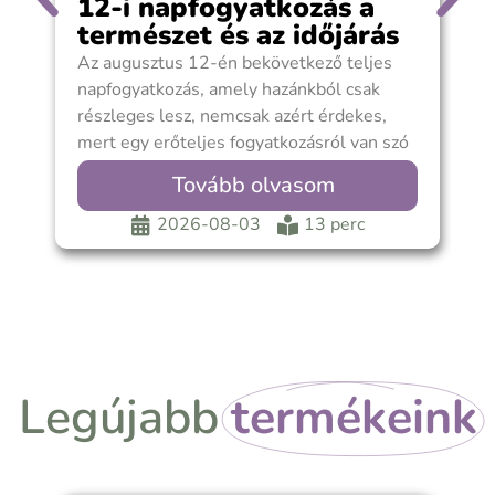
12-i napfogyatkozás a
természet és az időjárás
szempontjából?
Az augusztus 12-én bekövetkező teljes
A
napfogyatkozás, amely hazánkból csak
v
részleges lesz, nemcsak azért érdekes,
b
mert egy erőteljes fogyatkozásról van szó
s
az Oroszlán jegyében. Ha a
h
Tovább olvasom
m
s
2026-08-03
13 perc
k
Legújabb
termékeink