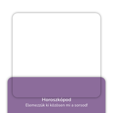
Horoszkópod
Elemezzük ki közösen mi a sorsod!