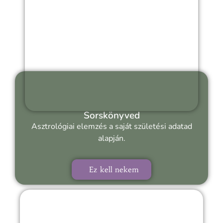
Sorskönyved
Asztrológiai elemzés a saját születési adatad
alapján.
Ez kell nekem