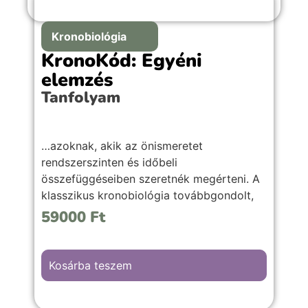
Kronobiológia
KronoKód: Egyéni
elemzés
Tanfolyam
…azoknak, akik az önismeretet
rendszerszinten és időbeli
összefüggéseiben szeretnék megérteni. A
klasszikus kronobiológia továbbgondolt,
bővített rendszere – mélyebb önismeretet,
59000
Ft
szélesebb értelmezési lehetőségeket és
gyakorlati alkalmazást kínálva online
tanfolyam keretében.
Kosárba teszem
Azonnali hozzáférés vásárlás után