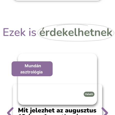
Nincs időkorlát
Saját tempóban végezhető
Ezek is
érdekelhetnek
Mundán
asztrológia
Haladó
Mit jelezhet az augusztus