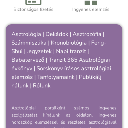
felismerni, hogy hol tartasz a saját
ciklusodban – és hogyan értheted meg
Biztonságos fizetés
Ingyenes elemzés
A
jobban önmagad, döntéseid és
a
kapcsolataid ritmusát.
h
k
Asztrológia
|
Dekádok
|
Asztrozófia
|
c
Számmisztika
|
Kronobiológia
|
Feng-
„
Shui
|
Jegyzetek
|
Napi tranzit
|
s
v
Babatervező
|
Tranzit 365
Asztrológiai
k
évkönyv
|
Sorskönyv
írásos asztrológiai
e
elemzés |
Tanfolyamaink
|
Publikálj
nálunk
|
Rólunk
Asztrológiai portálként számos ingyenes
szolgáltatást kínálunk az oldalon, ingyenes
horoszkóp elemzéssel és részletes asztrológiával