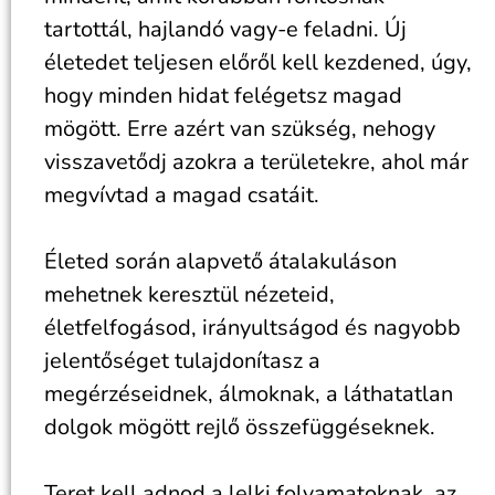
tartottál, hajlandó vagy-e feladni. Új
életedet teljesen előről kell kezdened, úgy,
hogy minden hidat felégetsz magad
mögött. Erre azért van szükség, nehogy
visszavetődj azokra a területekre, ahol már
megvívtad a magad csatáit.
Életed során alapvető átalakuláson
mehetnek keresztül nézeteid,
életfelfogásod, irányultságod és nagyobb
jelentőséget tulajdonítasz a
megérzéseidnek, álmoknak, a láthatatlan
dolgok mögött rejlő összefüggéseknek.
Teret kell adnod a lelki folyamatoknak, az