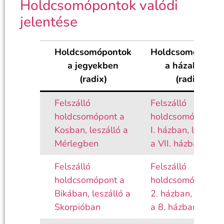
Holdcsomópontok valódi
jelentése
Holdcsomópontok
Holdcsomóponto
a jegyekben
a házakban
(radix)
(radix)
Felszálló
Felszálló
holdcsomópont a
holdcsomópont a
Kosban, leszálló a
I. házban, leszálló
Mérlegben
a VII. házban
Felszálló
Felszálló
holdcsomópont a
holdcsomópont a
Bikában, leszálló a
2. házban, leszáll
Skorpióban
a 8. házban