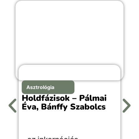
Asztrológia
Holdfázisok – Pálmai
Éva, Bánffy Szabolcs
A