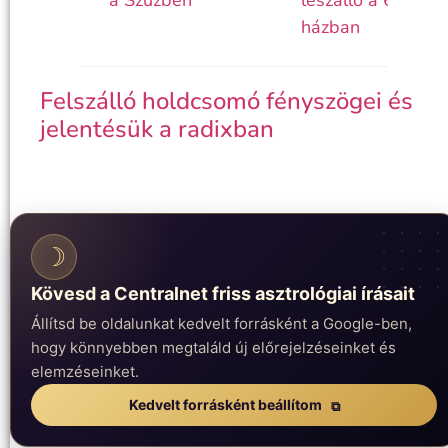
a Szűzben
leszálló a 6.
házban
Felszálló holdcsomó fényszögei és
jelentésük a radixban
☽
Kövesd a Centralnet friss asztrológiai írásait
Állítsd be oldalunkat kedvelt forrásként a Google-ben,
hogy könnyebben megtaláld új előrejelzéseinket és
elemzéseinket.
Kedvelt forrásként beállítom