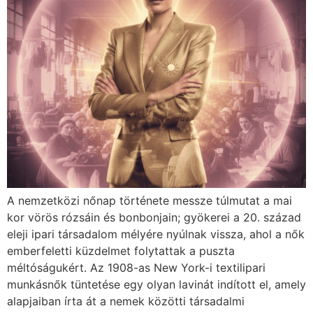
A nemzetközi nőnap története messze túlmutat a mai
kor vörös rózsáin és bonbonjain; gyökerei a 20. század
eleji ipari társadalom mélyére nyúlnak vissza, ahol a nők
emberfeletti küzdelmet folytattak a puszta
méltóságukért. Az 1908-as New York-i textilipari
munkásnők tüntetése egy olyan lavinát indított el, amely
alapjaiban írta át a nemek közötti társadalmi