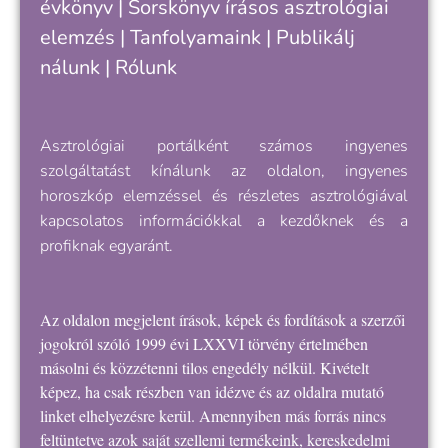
évkönyv
|
Sorskönyv
írásos asztrológiai
elemzés |
Tanfolyamaink
|
Publikálj
nálunk
|
Rólunk
Asztrológiai portálként számos ingyenes
szolgáltatást kínálunk az oldalon, ingyenes
horoszkóp elemzéssel és részletes asztrológiával
kapcsolatos információkkal a kezdőknek és a
profiknak egyaránt.
Az oldalon megjelent írások, képek és fordítások a szerzői
jogokról szóló 1999 évi LXXVI törvény értelmében
másolni és közzétenni tilos engedély nélkül. Kivételt
képez, ha csak részben van idézve és az oldalra mutató
linket elhelyezésre kerül. Amennyiben más forrás nincs
feltüntetve azok saját szellemi termékeink, kereskedelmi