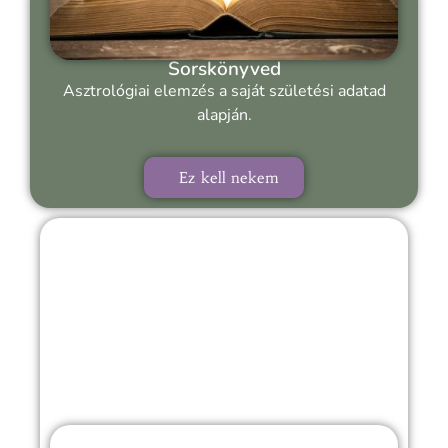
Sorskönyved
Asztrológiai elemzés a saját születési adatad
alapján.
Ez kell nekem