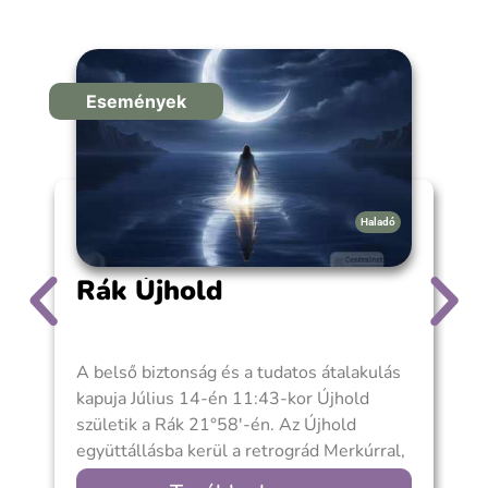
Események
Haladó
Rák Újhold
A belső biztonság és a tudatos átalakulás
A
kapuja Július 14-én 11:43-kor Újhold
a
születik a Rák 21°58′-én. Az Újhold
f
együttállásba kerül a retrográd Merkúrral,
e
a Vénusz