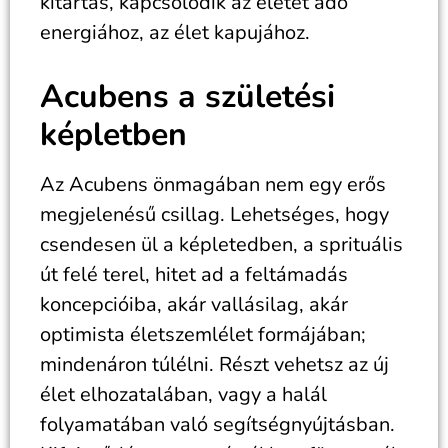
kitartás, kapcsolódik az életet adó
energiához, az élet kapujához.
Acubens a születési
képletben
Az Acubens önmagában nem egy erős
megjelenésű csillag. Lehetséges, hogy
csendesen ül a képletedben, a sprituális
út felé terel, hitet ad a feltámadás
koncepcióiba, akár vallásilag, akár
optimista életszemlélet formájában;
mindenáron túlélni. Részt vehetsz az új
élet elhozatalában, vagy a halál
folyamatában való segítségnyújtásban.