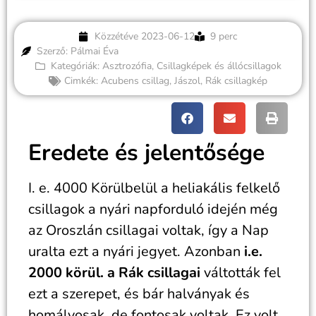
Közzétéve
2023-06-12
9 perc
Szerző: Pálmai Éva
Kategóriák:
Asztrozófia
,
Csillagképek és állócsillagok
Cimkék:
Acubens csillag
,
Jászol
,
Rák csillagkép
Eredete és jelentősége
I. e. 4000 Körülbelül a heliakális felkelő
csillagok a nyári napforduló idején még
az Oroszlán csillagai voltak, így a Nap
uralta ezt a nyári jegyet. Azonban
i.e.
2000 körül. a Rák csillagai
váltották fel
ezt a szerepet, és bár halványak és
homályosak, de fontosak voltak. Ez volt