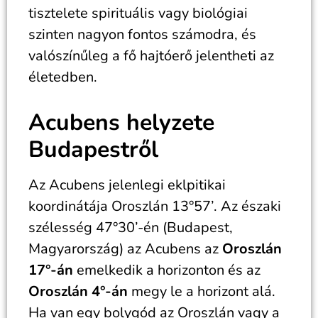
tisztelete spirituális vagy biológiai
szinten nagyon fontos számodra, és
valószínűleg a fő hajtóerő jelentheti az
életedben.
Acubens helyzete
Budapestről
Az Acubens jelenlegi eklpitikai
koordinátája Oroszlán 13°57’. Az északi
szélesség 47°30’-én (Budapest,
Magyarország) az Acubens az
Oroszlán
17°-án
emelkedik a horizonton és az
Oroszlán 4°-án
megy le a horizont alá.
Ha van egy bolygód az Oroszlán vagy a