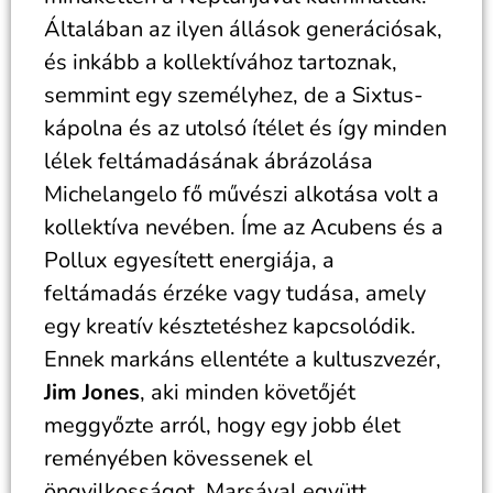
Általában az ilyen állások generációsak,
és inkább a kollektívához tartoznak,
semmint egy személyhez, de a Sixtus-
kápolna és az utolsó ítélet és így minden
lélek feltámadásának ábrázolása
Michelangelo fő művészi alkotása volt a
kollektíva nevében. Íme az Acubens és a
Pollux egyesített energiája, a
feltámadás érzéke vagy tudása, amely
egy kreatív késztetéshez kapcsolódik.
Ennek markáns ellentéte a kultuszvezér,
Jim Jones
, aki minden követőjét
meggyőzte arról, hogy egy jobb élet
reményében kövessenek el
öngyilkosságot. Marsával együtt