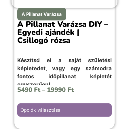
A Pillanat Varázsa
A Pillanat Varázsa DIY –
Egyedi ajándék |
Csillogó rózsa
Készítsd el a saját születési
képletedet, vagy egy számodra
fontos időpillanat képletét
egyszerűen!
5490
Ft
–
19990
Ft
Opciók választása
A “Csillogó rózsa” hátterű kép választása,
szerelmes, évfordulós vagy romantikus