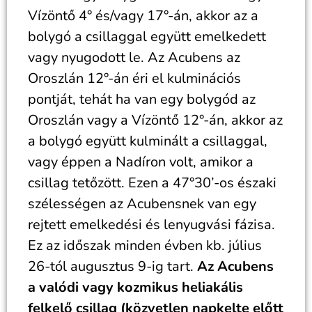
Vízöntő 4° és/vagy 17°-án, akkor az a
bolygó a csillaggal együtt emelkedett
vagy nyugodott le. Az Acubens az
Oroszlán 12°-án éri el kulminációs
pontját, tehát ha van egy bolygód az
Oroszlán vagy a Vízöntő 12°-án, akkor az
a bolygó együtt kulminált a csillaggal,
vagy éppen a Nadíron volt, amikor a
csillag tetőzött. Ezen a 47°30’-os északi
szélességen az Acubensnek van egy
rejtett emelkedési és lenyugvási fázisa.
Ez az időszak minden évben kb.
július
26-tól augusztus 9-ig tart.
Az Acubens
a valódi vagy kozmikus heliakális
felkelő csillag (közvetlen napkelte előtt