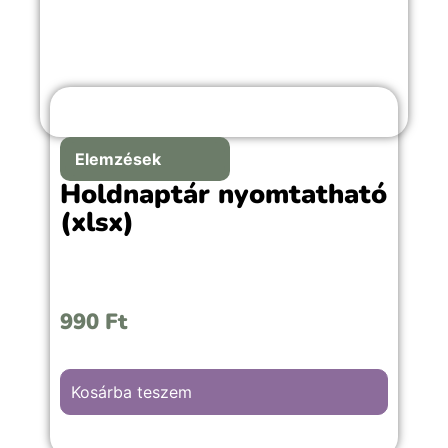
Elemzések
Holdnaptár nyomtatható
(xlsx)
990
Ft
Kosárba teszem