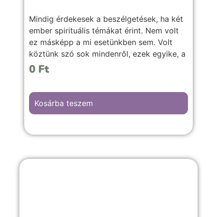
Mindig érdekesek a beszélgetések, ha két
ember spirituális témákat érint. Nem volt
ez másképp a mi esetünkben sem. Volt
köztünk szó sok mindenről, ezek egyike, a
reinkarnáció kérdése is lenyűgöző volt
0
Ft
történeteit hallgatva. Inanna felnyitotta a
szemem a láthatatlan világ felé. Ennek egy
részét adom most közre.
Kosárba teszem