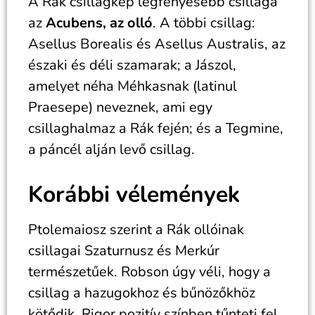
A Rák csillagkép legfényesebb csillaga
az
Acubens, az olló
. A többi csillag:
Asellus Borealis és Asellus Australis, az
északi és déli szamarak; a Jászol,
amelyet néha Méhkasnak (latinul
Praesepe) neveznek, ami egy
csillaghalmaz a Rák fején; és a Tegmine,
a páncél alján levő csillag.
Korábbi vélemények
Ptolemaiosz szerint a Rák ollóinak
csillagai Szaturnusz és Merkúr
természetűek. Robson úgy véli, hogy a
csillag a hazugokhoz és bűnözőkhöz
kötődik. Rigor pozitív színben tűnteti fel