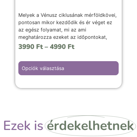
Melyek a Vénusz ciklusának mérföldkövei,
pontosan mikor kezdődik és ér véget ez
az egész folyamat, mi az ami
meghatározza ezeket az időpontokat,
valamint mire érdemes figyelni, és hogyan
3990
Ft
–
4990
Ft
lehet kihozni a legjobbat ezekből az
időszakokból, figyelembe véve a retrográd
időszakait is.
Opciók választása
Ezek is
érdekelhetnek