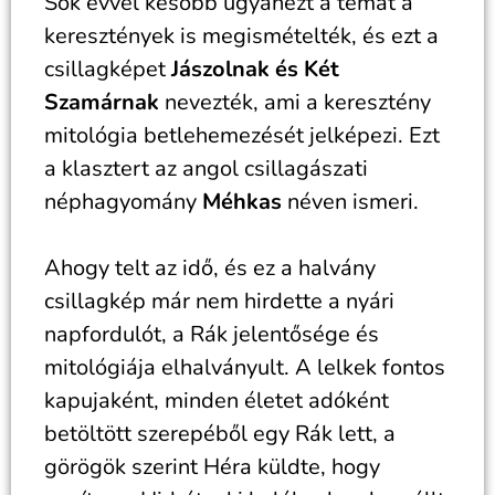
Sok évvel később ugyanezt a témát a
keresztények is megismételték, és ezt a
csillagképet
Jászolnak és Két
Szamárnak
nevezték, ami a keresztény
mitológia betlehemezését jelképezi. Ezt
a klasztert az angol csillagászati
néphagyomány
Méhkas
néven ismeri.
Ahogy telt az idő, és ez a halvány
csillagkép már nem hirdette a nyári
napfordulót, a Rák jelentősége és
mitológiája elhalványult. A lelkek fontos
kapujaként, minden életet adóként
betöltött szerepéből egy Rák lett, a
görögök szerint Héra küldte, hogy