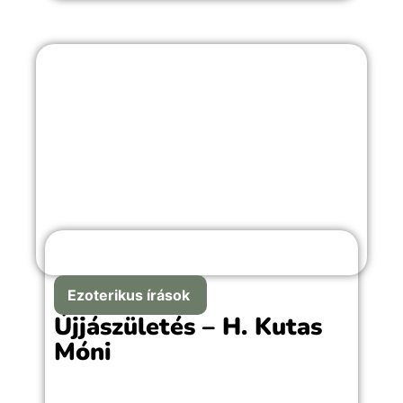
emlékekkel teli örömteli pillanathoz
megfelelő választás.
Ezoterikus írások
Újjászületés – H. Kutas
Móni