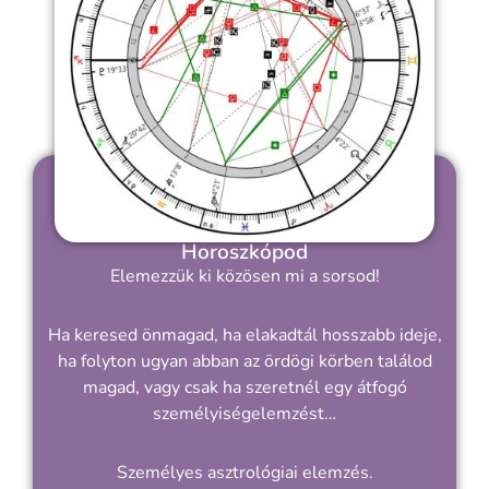
Horoszkópod
Elemezzük ki közösen mi a sorsod!
Ha keresed önmagad, ha elakadtál hosszabb ideje,
ha folyton ugyan abban az ördögi körben találod
magad, vagy csak ha szeretnél egy átfogó
személyiségelemzést…
Személyes asztrológiai elemzés.