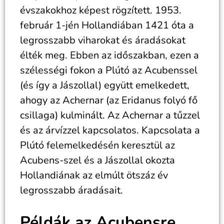
évszakokhoz képest rögzített. 1953.
február 1-jén Hollandiában 1421 óta a
legrosszabb viharokat és áradásokat
élték meg. Ebben az időszakban, ezen a
szélességi fokon a Plútó az Acubenssel
(és így a Jászollal) együtt emelkedett,
ahogy az Achernar (az Eridanus folyó fő
csillaga) kulminált. Az Achernar a tűzzel
és az árvízzel kapcsolatos. Kapcsolata a
Plútó felemelkedésén keresztül az
Acubens-szel és a Jászollal okozta
Hollandiának az elmúlt ötszáz év
legrosszabb áradásait.
Példák az Acubensre