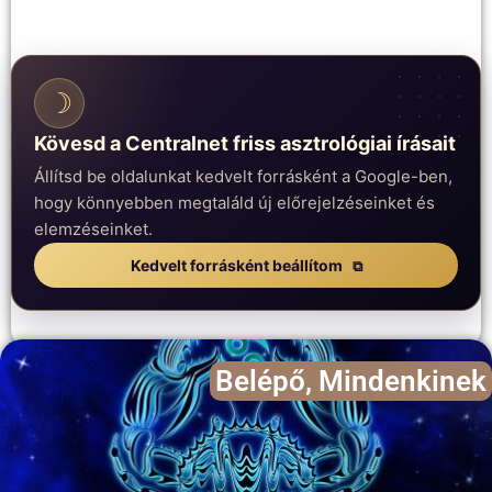
☽
Kövesd a Centralnet friss asztrológiai írásait
Állítsd be oldalunkat kedvelt forrásként a Google-ben,
hogy könnyebben megtaláld új előrejelzéseinket és
elemzéseinket.
Kedvelt forrásként beállítom
Belépő
,
Mindenkinek