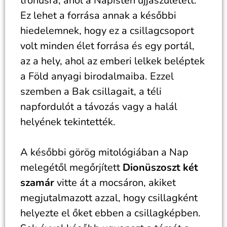
trónusra, ahol a Napisten újjászületett.
Ez lehet a forrása annak a későbbi
hiedelemnek, hogy ez a csillagcsoport
volt minden élet forrása és egy portál,
az a hely, ahol az emberi lelkek beléptek
a Föld anyagi birodalmaiba. Ezzel
szemben a Bak csillagait, a téli
napfordulót a távozás vagy a halál
helyének tekintették.
A későbbi görög mitológiában a Nap
melegétől megőrjített
Dionüszoszt két
szamár
vitte át a mocsáron, akiket
megjutalmazott azzal, hogy csillagként
helyezte el őket ebben a csillagképben.