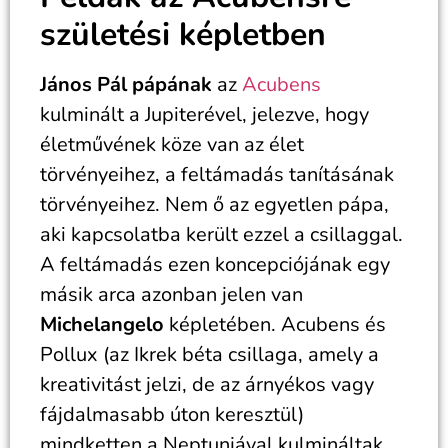
születési képletben
János Pál pápának
az
Acubens
kulminált a Jupiterével, jelezve, hogy
életművének köze van az élet
törvényeihez, a feltámadás tanításának
törvényeihez. Nem ő az egyetlen pápa,
aki kapcsolatba került ezzel a csillaggal.
A feltámadás ezen koncepciójának egy
másik arca azonban jelen van
Michelangelo
képletében. Acubens és
Pollux (az Ikrek béta csillaga, amely a
kreativitást jelzi, de az árnyékos vagy
fájdalmasabb úton keresztül)
mindketten a Neptunjával kulmináltak.