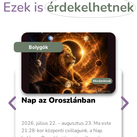
Ezek is
érdekelhetnek
Bolygók
Mindenkinek
Nap az Oroszlánban
2026. július 22. – augusztus 23. Ma este
J
21:28-kor központi csillagunk, a Nap
e