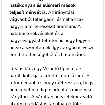
hatékonyan és elismeri mások
teljesítményét is.
Az irányítási
vágyadból felengedni és néha csak
hagyni a történéseket áramlani. A
hatalmi törekvéseket és a
nagyravágyást félretenni, hogy legyen
helye a szeretetnek. Így az egod is veszít
érinthetetlenségéből és hatalmából.
Ideális társ egy Vízöntő típusú társ,
barát, kollega, aki kellőképp lázadó és
reformer ahhoz, hogy ráébresszen, hogy
nem lehet mindig mindent és mindenkit
irányítani. A váratlan helyzetekhez való
alkalmazkodást is tanulhatod tőle,