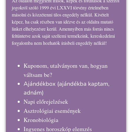
Az oldalon megjelent írások, képek és fordítások a szerzői
jogokról szóló 1999 évi LXXVI törvény értelmében
másolni és közzétenni tilos engedély nélkül. Kivételt
képez, ha csak részben van idézve és az oldalra mutató
linket elhelyezésre kerül. Amennyiben más forrás nincs
feltüntetve azok saját szellemi termékeink, kereskedelmi
forgalomba nem hozhatók írásbeli engedély nélkül!
Kuponom, utalványom van, hogyan
váltsam be?
Ajándékbox
(ajándékba kaptam,
adnám)
Napi előrejelzések
Asztrológiai események
Kronobiológia
Ingyenes horoszkóp elemzés