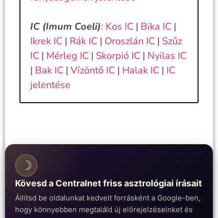
IC (Imum Coeli)
:
Kos IC
|
Bika IC
|
Ikrek IC
|
Rák IC
|
Oroszlán IC
|
Szűz
IC
|
Mérleg IC
|
Skorpió IC
|
Nyilas IC
|
Bak IC
|
Vízöntő IC
|
Halak IC
|
IC
jelentése
☽
Kövesd a Centralnet friss asztrológiai írásait
Állítsd be oldalunkat kedvelt forrásként a Google-ben,
hogy könnyebben megtaláld új előrejelzéseinket és