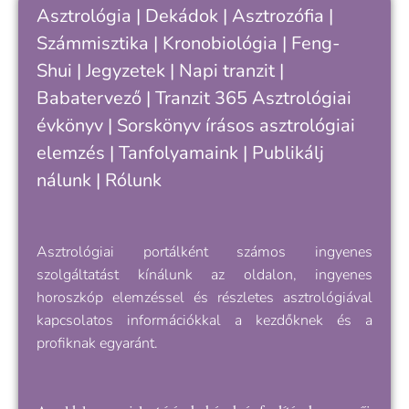
k
Asztrológia
|
Dekádok
|
Asztrozófia
|
c
Számmisztika
|
Kronobiológia
|
Feng-
„
Shui
|
Jegyzetek
|
Napi tranzit
|
s
v
Babatervező
|
Tranzit 365
Asztrológiai
k
évkönyv
|
Sorskönyv
írásos asztrológiai
e
elemzés |
Tanfolyamaink
|
Publikálj
nálunk
|
Rólunk
Asztrológiai portálként számos ingyenes
szolgáltatást kínálunk az oldalon, ingyenes
horoszkóp elemzéssel és részletes asztrológiával
kapcsolatos információkkal a kezdőknek és a
profiknak egyaránt.