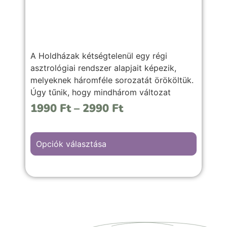
A Holdházak kétségtelenül egy régi
asztrológiai rendszer alapjait képezik,
melyeknek háromféle sorozatát örököltük.
Úgy tűnik, hogy mindhárom változat
ugyanazt az elveszett rendszert
1990
Ft
–
2990
Ft
alkalmazza.
Opciók választása