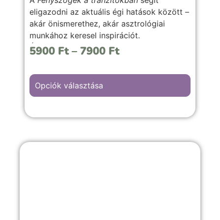
eligazodni az aktuális égi hatások között –
akár önismerethez, akár asztrológiai
munkához keresel inspirációt.
Átlátható, gyakorlati útmutató a
5900
Ft
–
7900
Ft
tranzitfényszögek értelmezéséhez,
laikusoknak és szakmabelieknek egyaránt.
Opciók választása
Már könyv formátumban is elérhető !