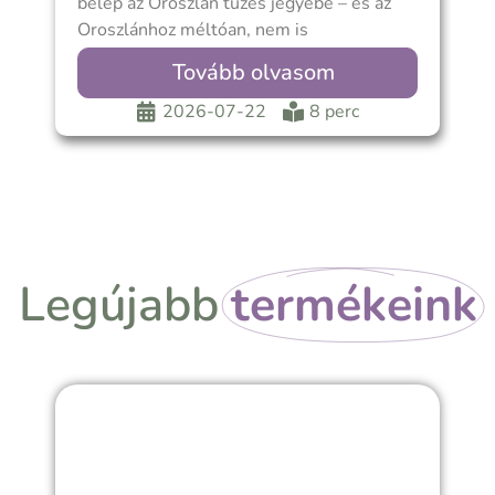
belép az Oroszlán tüzes jegyébe – és az
V
Oroszlánhoz méltóan, nem is
O
T
Tovább olvasom
2026-07-22
8 perc
Legújabb
termékeink