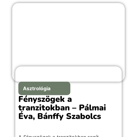
Asztrológia
Fényszögek a
tranzitokban – Pálmai
Éva, Bánffy Szabolcs
A
Fényszögek a tranzitokban
segít