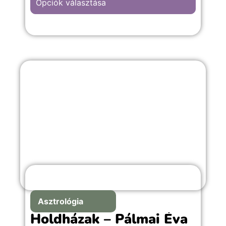
Opciók választása
A “Szív” hátterű kép választása, bármilyen
meghitt alkalomra, évfordulós vagy
romantikus emlékekkel teli örömteli
pillanathoz megfelelő választás.
Asztrológia
Holdházak – Pálmai Éva