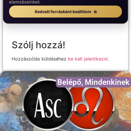
elemzéseinket.
Kedvelt forrásként beállítom
Szólj hozzá!
Hozzászólás küldéséhez
be kell jelentkezni
.
Belépő
,
Mindenkinek