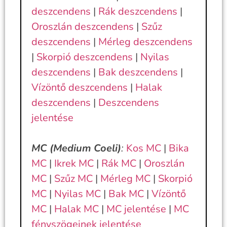
deszcendens
|
Rák deszcendens
|
Oroszlán deszcendens
|
Szűz
deszcendens
|
Mérleg deszcendens
|
Skorpió deszcendens
|
Nyilas
deszcendens
|
Bak deszcendens
|
Vízöntő deszcendens
|
Halak
deszcendens
|
Deszcendens
jelentése
MC (Medium Coeli)
:
Kos MC
|
Bika
MC
|
Ikrek MC
|
Rák MC
|
Oroszlán
MC
|
Szűz MC
|
Mérleg MC
|
Skorpió
MC
|
Nyilas MC
|
Bak MC
|
Vízöntő
MC
|
Halak MC
|
MC jelentése
|
MC
fényszögeinek jelentése