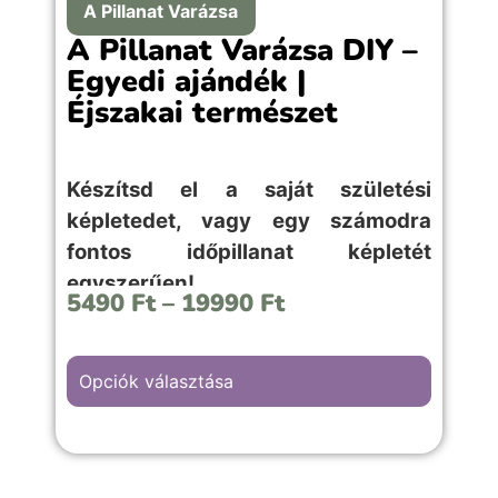
A Pillanat Varázsa
A Pillanat Varázsa DIY –
Egyedi ajándék |
Éjszakai természet
Készítsd el a saját születési
képletedet, vagy egy számodra
fontos időpillanat képletét
egyszerűen!
5490
Ft
–
19990
Ft
Opciók választása
Az “Éjszakai természet” hátterű kép
választása, bármilyen meghitt alkalomra,
évfordulós vagy kellemes emlékekkel teli
örömteli pillanathoz megfelelő választás.