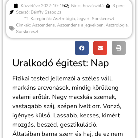
Közzétéve
2022-10-15
Nincs hozzászólás
3 perc
Szerző: Bánffy Szabolcs
Kategóriák:
Asztrológia
,
Jegyek
,
Sorskereszt
Cimkék:
Aszcendens
,
Aszcendens a jegyekben
,
Asztrológia
,
Sorskereszt
Uralkodó égitest: Nap
Fizikai tested jellemzői a széles váll,
markáns arcvonások, mindig körülleng
valami erőtér. Nagy macskás szemek,
vastagabb száj, szépen ívelt orr. Vonzó,
igényes külső. Lassabb, kecses, kimért
mozgás, beszéd, gesztikuláció.
Általában barna szem és haj, de ez nem