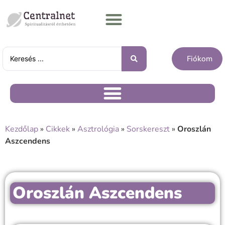
Fiókom
Kezdőlap
»
Cikkek
»
Asztrológia
»
Sorskereszt
»
Oroszlán
Aszcendens
Oroszlán Aszcendens