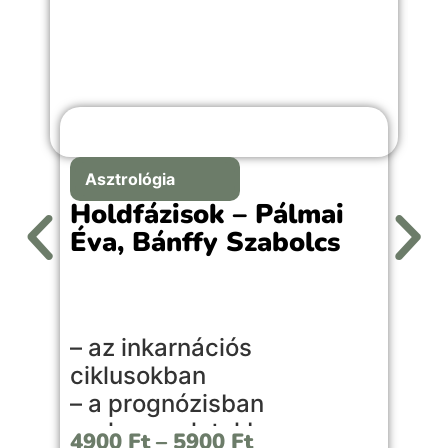
Asztrológia
Holdfázisok – Pálmai
Éva, Bánffy Szabolcs
A
– az inkarnációs
l
ciklusokban
l
– a prognózisban
s
– a kapcsolatokban
é
4900
Ft
–
5900
Ft