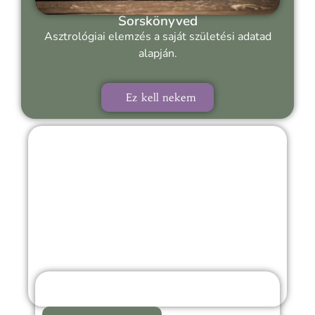
Sorskönyved
Asztrológiai elemzés a saját születési adatad
alapján.
Ez kell nekem