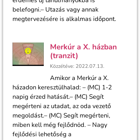
érdemes új tanulmányokba is
belefogni.– Utazás vagy annak
megtervezésére is alkalmas időpont.
Merkúr a X. házban
(tranzit)
Közzétéve: 2022.07.13.
Amikor a Merkúr a X.
házadon keresztülhalad: – (MC) 1-2
napig érzed hatását.– (MC) Segít
megérteni az utadat, az oda vezető
megoldást.– (MC) Segít megérteni,
miben kell még fejlődnöd. – Nagy
fejlődési lehetőség a