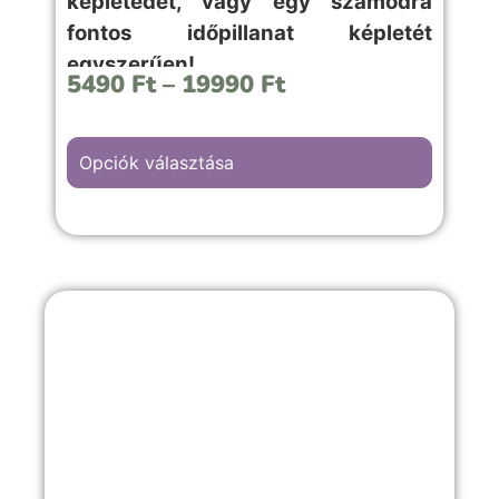
képletedet, vagy egy számodra
fontos időpillanat képletét
egyszerűen!
5490
Ft
–
19990
Ft
Opciók választása
A “Szív” hátterű kép választása, bármilyen
meghitt alkalomra, évfordulós vagy
romantikus emlékekkel teli örömteli
pillanathoz megfelelő választás.