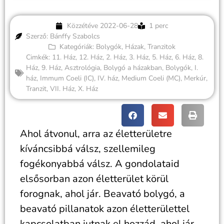
Közzétéve
2022-06-28
1 perc
Szerző: Bánffy Szabolcs
Kategóriák:
Bolygók
,
Házak
,
Tranzitok
Cimkék:
11. Ház
,
12. Ház
,
2. Ház
,
3. Ház
,
5. Ház
,
6. Ház
,
8.
Ház
,
9. Ház
,
Asztrológia
,
Bolygó a házakban
,
Bolygók
,
I.
ház
,
Immum Coeli (IC)
,
IV. ház
,
Medium Coeli (MC)
,
Merkúr
,
Tranzit
,
VII. Ház
,
X. Ház
Ahol átvonul, arra az életterületre
kíváncsibbá válsz, szellemileg
fogékonyabbá válsz. A gondolataid
elsősorban azon életterület körül
forognak, ahol jár. Beavató bolygó, a
beavató pillanatok azon életterülettel
kapcsolatban jutnak el hozzád, ahol jár.