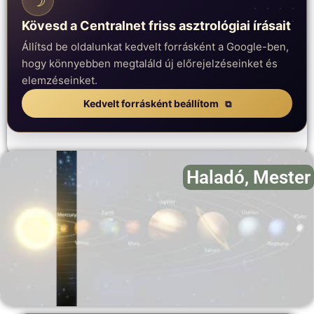
Kövesd a Centralnet friss asztrológiai írásait
Állítsd be oldalunkat kedvelt forrásként a Google-ben,
hogy könnyebben megtaláld új előrejelzéseinket és
elemzéseinket.
Kedvelt forrásként beállítom
Haladó
,
Mester