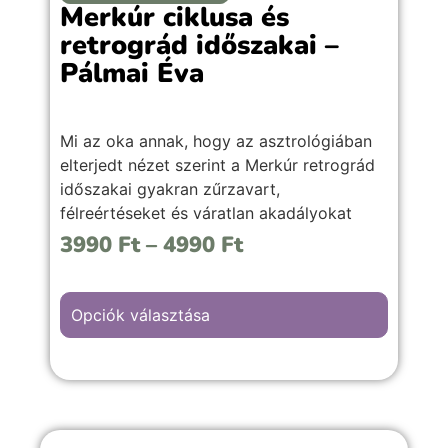
Merkúr ciklusa és
retrográd időszakai –
Pálmai Éva
Mi az oka annak, hogy az asztrológiában
elterjedt nézet szerint a Merkúr retrográd
időszakai gyakran zűrzavart,
félreértéseket és váratlan akadályokat
hoznak? Miért nem javasolt ilyenkor új
3990
Ft
–
4990
Ft
dolgokba kezdeni, hivatalos ügyeket
intézni, és miért tapasztalhatunk
késéseket, félrecsúszott kommunikációt
Opciók választása
vagy meghiúsult terveket? Vajon csak az
Univerzum űz velünk tréfát ezekben az
időszakokban, vagy mélyebb jelentéssel is
bírnak ezek az időszakok?