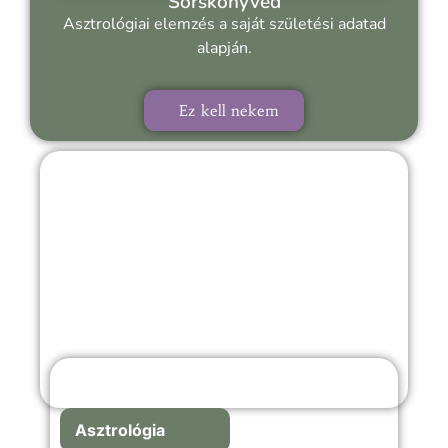
Sorskönyved
Asztrológiai elemzés a saját születési adatad
alapján.
Ez kell nekem
Asztrológia