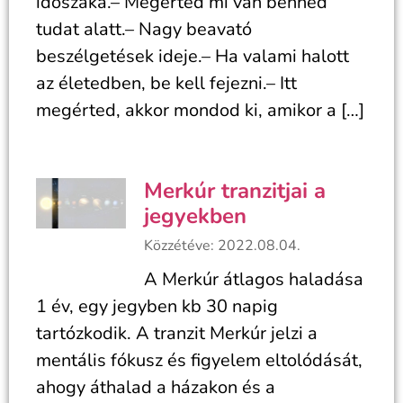
időszaka.– Megérted mi van benned
tudat alatt.– Nagy beavató
beszélgetések ideje.– Ha valami halott
az életedben, be kell fejezni.– Itt
megérted, akkor mondod ki, amikor a […]
Merkúr tranzitjai a
jegyekben
Közzétéve: 2022.08.04.
A Merkúr átlagos haladása
1 év, egy jegyben kb 30 napig
tartózkodik. A tranzit Merkúr jelzi a
mentális fókusz és figyelem eltolódását,
ahogy áthalad a házakon és a