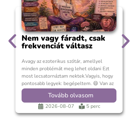
Nem vagy fáradt, csak
frekvenciát váltasz
Avagy az ezoterikus szótár, amellyel
7
minden problémát meg lehet oldani Ezt
S
most lecsatornáztam nektek.Vagyis, hogy
s
pontosabb legyek: begépeltem. 😄 Van az
m
a pillanat, amikor az
Tovább olvasom
2026-08-07
5 perc