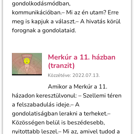
gondolkodásmódban,
kommunikációban.– Mi az én utam? Erre
meg is kapjuk a választ.– A hivatás körül
forognak a gondolataid.
Merkúr a 11. házban
(tranzit)
Közzétéve: 2022.07.13.
Amikor a Merkúr a 11.
házadon keresztülvonul: – Szellemi téren
a felszabadulás ideje.– A
gondolatiságban lerakni a terheket.–
Közösségen belül is beszédesebb,
nyitottabb leszel.– Mi az, amivel tudod a