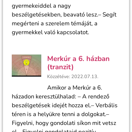
gyermekeiddel a nagy
beszélgetésekben, beavató lesz.– Segít
megérteni a szerelem témáját, a
gyermekkel való kapcsolatot.
Merkúr a 6. házban
(tranzit)
Közzétéve: 2022.07.13.
Amikor a Merkúr a 6.
házadon keresztülhalad: – A rendező
beszélgetések idejét hozza el.– Verbális
téren is a helyükre tenni a dolgokat.–
Figyelni, hogy gondolati síkon mit vetsz
el.– Figyelni gondolataid pozitív