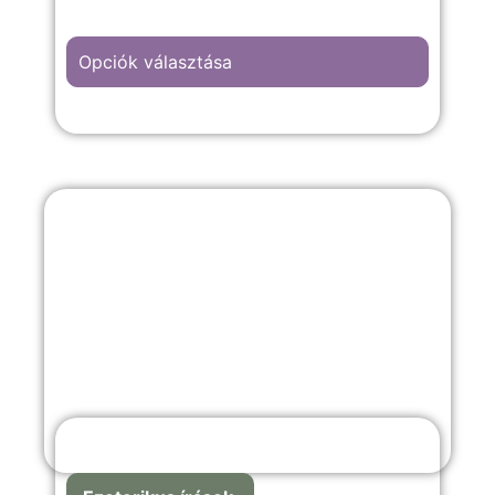
Opciók választása
A “Baba érkezik” hátterű kép választása,
gyermekszületés, gyermekáldás időpontja
vagy gyermekszobába illő emlékekkel teli
örömteli pillanathoz megfelelő választás.