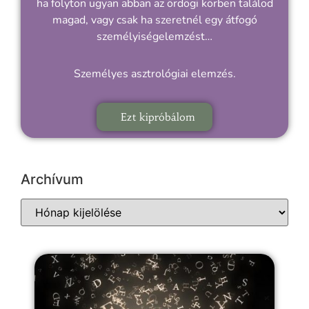
ha folyton ugyan abban az ördögi körben találod
magad, vagy csak ha szeretnél egy átfogó
személyiségelemzést…
Személyes asztrológiai elemzés.
Ezt kipróbálom
Archívum