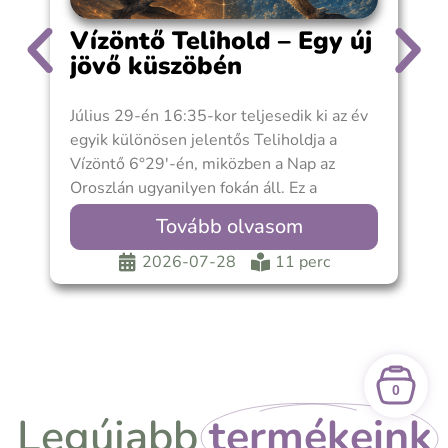
Vízöntő Telihold – Egy új
jövő küszöbén
Július 29-én 16:35-kor teljesedik ki az év
A
egyik különösen jelentős Teliholdja a
k
Vízöntő 6°29′-én, miközben a Nap az
s
Oroszlán ugyanilyen fokán áll. Ez a
e
Telihold
a
Tovább olvasom
2026-07-28
11 perc
0
Legújabb
termékeink