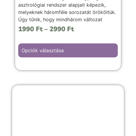
asztrológiai rendszer alapjait képezik,
melyeknek háromféle sorozatát örököltük.
Úgy tűnik, hogy mindhárom változat
ugyanazt az elveszett rendszert
1990
Ft
–
2990
Ft
alkalmazza.
Opciók választása