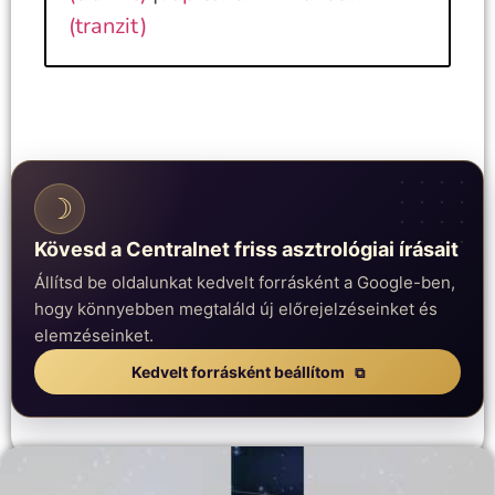
(tranzit)
☽
Kövesd a Centralnet friss asztrológiai írásait
Állítsd be oldalunkat kedvelt forrásként a Google-ben,
hogy könnyebben megtaláld új előrejelzéseinket és
elemzéseinket.
Kedvelt forrásként beállítom