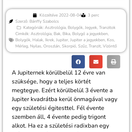
Közzétéve
2022-08-04
3 perc
Szerző: Bánffy Szabolcs
Kategóriák:
Asztrológia
,
Bolygók
,
Jegyek
,
Tranzitok
Cimkék:
Asztrológia
,
Bak
,
Bika
,
Bolygó a jegyekben
,
Bolygók
,
Halak
,
Ikrek
,
Jupiter
,
Jupiter a jegyekben
,
Kos
,
Mérleg
,
Nyilas
,
Oroszlán
,
Skorpió
,
Szűz
,
Tranzit
,
Vízöntő
A Jupiternek körülbelül 12 évre van
szüksége, hogy a teljes körtét
megtegye. Ezért körülbelül 3 évente a
Jupiter kvadrátba kerül önmagával vagy
egy születési égitesttel. Fél évente
szemben áll, 4 évente pedig trigont
alkot. Ha ez a születési radixban egy