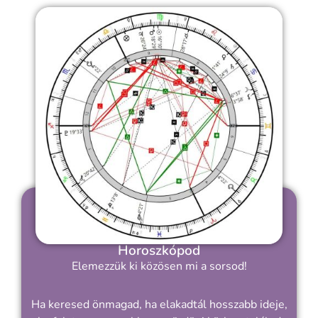
Horoszkópod
Elemezzük ki közösen mi a sorsod!
Ha keresed önmagad, ha elakadtál hosszabb ideje,