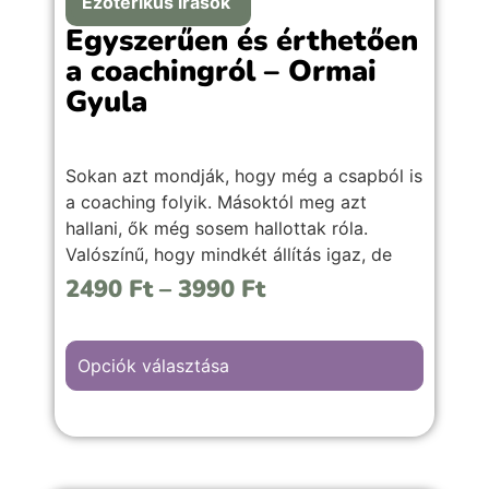
Ezoterikus írások
Egyszerűen és érthetően
a coachingról – Ormai
Gyula
Sokan azt mondják, hogy még a csapból is
a coaching folyik. Másoktól meg azt
hallani, ők még sosem hallottak róla.
Valószínű, hogy mindkét állítás igaz, de
hogy mi is a coaching valójában, azt
2490
Ft
–
3990
Ft
kevesen tudják. Ezért szeretnék tiszta
vizet önteni a pohárba.
Opciók választása