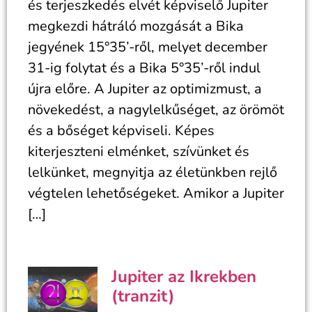
és terjeszkedés elvét képviselő Jupiter
megkezdi hátráló mozgását a Bika
jegyének 15°35’-ről, melyet december
31-ig folytat és a Bika 5°35’-ről indul
újra előre. A Jupiter az optimizmust, a
növekedést, a nagylelkűséget, az örömöt
és a bőséget képviseli. Képes
kiterjeszteni elménket, szívünket és
lelkünket, megnyitja az életünkben rejlő
végtelen lehetőségeket. Amikor a Jupiter
[…]
Jupiter az Ikrekben
(tranzit)