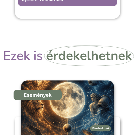
A “Piros szívek” hátterű kép választása,
bármilyen szerelmes, első randis vagy
évfordulós örömteli pillanathoz megfelelő
választás.
Ezek is
érdekelhetnek
Események
Mindenkinek