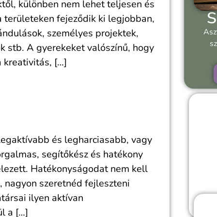
től, különben nem lehet teljesen és
S
 területeken fejeződik ki legjobban,
ándulások, személyes projektek,
Asz
sz
ok stb. A gyerekeket valószínű, hogy
kreativitás, […]
egaktívabb és legharciasabb, vagy
orgalmas, segítőkész és hatékony
telezett. Hatékonyságodat nem kell
 nagyon szeretnéd fejleszteni
ársai ilyen aktívan
l a […]