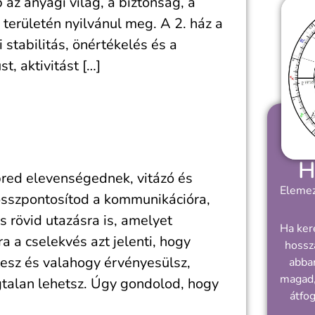
az anyagi világ, a biztonság, a
területén nyilvánul meg. A 2. ház a
 stabilitás, önértékelés és a
, aktivitást […]
H
red elevenségednek, vitázó és
Elemez
sszpontosítod a kommunikációra,
os rövid utazásra is, amelyet
Ha ker
 a cselekvés azt jelenti, hogy
hossz
esz és valahogy érvényesülsz,
abban
magad,
gtalan lehetsz. Úgy gondolod, hogy
átfo