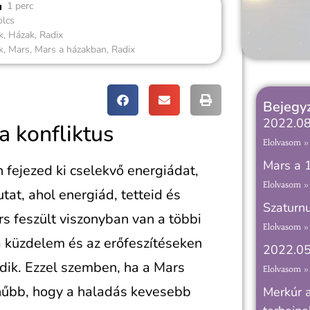
1 perc
olcs
k
,
Házak
,
Radix
k
,
Mars
,
Mars a házakban
,
Radix
Bejegyz
2022.08
a konfliktus
Elolvasom »
Mars a 1
n fejezed ki cselekvő energiádat,
Elolvasom »
tat, ahol energiád, tetteid és
Szaturnu
rs feszült viszonyban van a többi
Elolvasom »
 a küzdelem és az erőfeszítéseken
2022.05
ődik. Ezzel szemben, ha a Mars
Elolvasom »
ínűbb, hogy a haladás kevesebb
Merkúr 