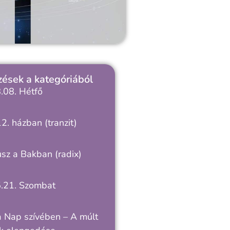
ések a kategóriából
.08. Hétfő
2. házban (tranzit)
sz a Bakban (radix)
.21. Szombat
a Nap szívében – A múlt