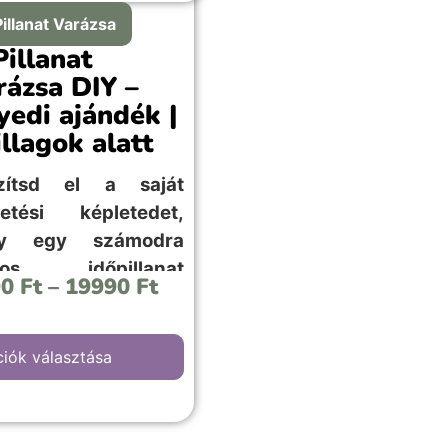
Pillanat Varázsa
Pillanat
rázsa DIY –
yedi ajándék |
illagok alatt
zítsd el a saját
letési képletedet,
gy egy számodra
tos időpillanat
90
Ft
–
19990
Ft
letét egyszerűen!
iók választása
sillagos égbolt” hátterű
választása, bármilyen