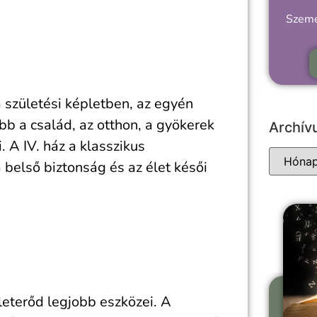
Szemé
a születési képletben, az egyén
bb a család, az otthon, a gyökerek
Archí
. A IV. ház a klasszikus
 belső biztonság és az élet késői
leterőd legjobb eszközei. A