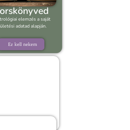
orskönyved
trológiai elemzés a saját
ületési adatad alapján.
Ez kell nekem