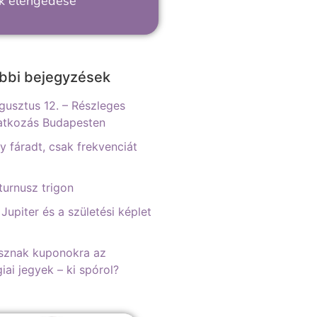
ek elengedése
bbi bejegyzések
gusztus 12. – Részleges
atkozás Budapesten
 fáradt, csak frekvenciát
urnusz trigon
 Jupiter és a születési képlet
sznak kuponokra az
iai jegyek – ki spórol?