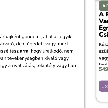
A 
A 
Va
Eg
Cs
rbajként gondolni, ahol az egyik
 zavaró, de elégedett vagy, mert
Kés
ssé tesz arra, hogy uralkodó, nem
szü
lyan tevékenységben kiváló vagy,
va
fon
y a rivalizálás, tekintély vagy harc
54
kép
Opc
A “C
kép 