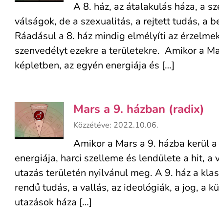
A 8. ház, az átalakulás háza, a s
válságok, de a szexualitás, a rejtett tudás, a b
Ráadásul a 8. ház mindig elmélyíti az érzelmek
szenvedélyt ezekre a területekre. Amikor a Mar
képletben, az egyén energiája és […]
Mars a 9. házban (radix)
Közzétéve: 2022.10.06.
Amikor a Mars a 9. házba kerül a
energiája, harci szelleme és lendülete a hit, a v
utazás területén nyilvánul meg. A 9. ház a kl
rendű tudás, a vallás, az ideológiák, a jog, a 
utazások háza […]