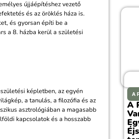
meg
zemélyes újjáépítéshez vezető
évfo
efektetés és az öröklés háza is.
emlé
et, és gyorsan építi be a
pil
s a 8. házba kerül a születési
válas
 születési képletben, az egyén
A 
ilágkép, a tanulás, a filozófia és az
A 
asszikus asztrológiában a magasabb
Va
külföldi kapcsolatok és a hosszabb
Eg
Éj