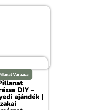
hitt alkalomra,
rdulós vagy romantikus
kekkel teli örömteli
lanathoz megfelelő
ztás.
Pillanat Varázsa
Pillanat
rázsa DIY –
yedi ajándék |
szakai