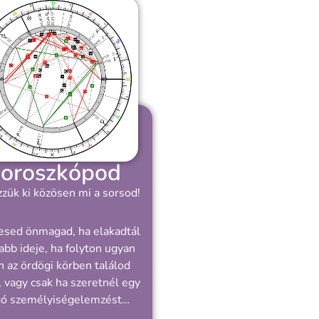
oroszkópod
zük ki közösen mi a sorsod!
esed önmagad, ha elakadtál
abb ideje, ha folyton ugyan
 az ördögi körben találod
 vagy csak ha szeretnél egy
gó személyiségelemzést…