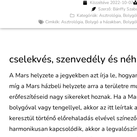
Közzétéve
2022-10-07
Szerző: Bánffy Szab
Kategóriák:
Asztrológia
,
Bolygó
Cimkék:
Asztrológia
,
Bolygó a házakban
,
Bolygó
cselekvés, szenvedély és néh
A Mars helyzete a jegyekben azt írja le, hogya
míg a Mars házbeli helyzete arra a területre mu
erőfeszítéseid nagy sikereket hoznak. Ha a Ma
bolygóval vagy tengellyel, akkor az itt leírtak
keresztül történő előrehaladás elvével színez
harmonikusan kapcsolódik, akkor a legvalósz