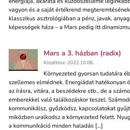
energiája, akarata és küzdőszelleme leginkább 
vagyon és a saját értékrend megteremtésének 
klasszikus asztrológiában a pénz, javak, anyagi
képességek háza – a Mars pedig itt dinamizmust
Mars a 3. házban (radix)
Közzétéve: 2022.10.06.
Környezeted gyorsan tudatára éb
szellemes elmédnek. Energiádat hatékonyan ö
az írásra, vitára, a beszédekre stb., de a szám
emberekkel való találkozáskor teszel. Számodra
kommunikálsz, győzködsz, kapcsolatokat gyűjt
miközben uralkodsz a környezeted felett. Nyu
a kommunikáció minden haladás […]