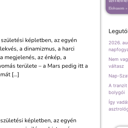
terhein
Elolvasom »
Legutó
 születési képletben, az egyén
2026. au
lekvés, a dinamizmus, a harci
napfogy
 a megjelenés, az énkép, a
Nem vagy
yomás területe – a Mars pedig itt a
váltasz
mát […]
Nap-Szat
A tranzit
bolygói
Így vadá
asztrológ
 születési képletben, az egyén