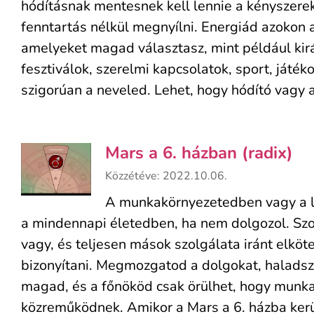
hódításnak mentesnek kell lennie a kényszerek
fenntartás nélkül megnyílni. Energiád azokon a
amelyeket magad választasz, mint például kir
fesztiválok, szerelmi kapcsolatok, sport, játék
szigorúan a neveled. Lehet, hogy hódító vagy a 
Mars a 6. házban (radix)
Közzétéve: 2022.10.06.
A munkakörnyezetedben vagy a l
a mindennapi életedben, ha nem dolgozol. Sz
vagy, és teljesen mások szolgálata iránt elkö
bizonyítani. Megmozgatod a dolgokat, haladsz,
magad, és a főnököd csak örülhet, hogy munkat
közreműködnek. Amikor a Mars a 6. házba kerü