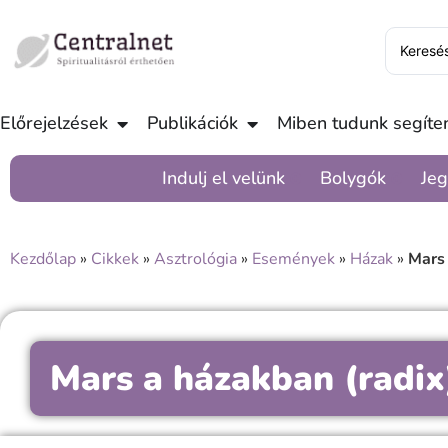
Előrejelzések
Publikációk
Miben tudunk segíten
Indulj el velünk
Bolygók
Jeg
Kezdőlap
»
Cikkek
»
Asztrológia
»
Események
»
Házak
»
Mars 
Mars a házakban (radix