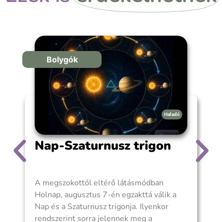
Bolygók
Haladó
Nap-Szaturnusz trigon
A megszokottól eltérő látásmódban
5
Holnap, augusztus 7-én egzakttá válik a
M
Nap és a Szaturnusz trigonja. Ilyenkor
e
rendszerint sorra jelennek meg a
j