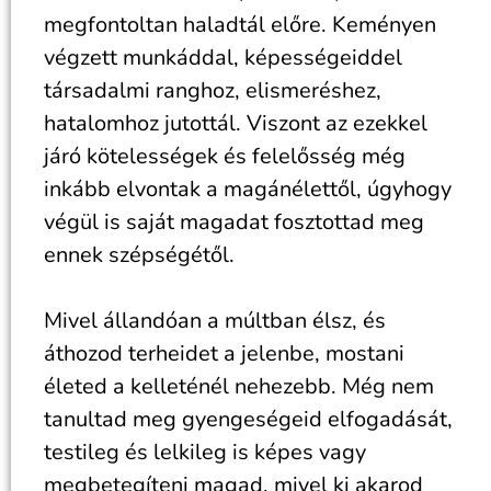
megfontoltan haladtál előre. Keményen
végzett munkáddal, képességeiddel
társadalmi ranghoz, elismeréshez,
hatalomhoz jutottál. Viszont az ezekkel
járó kötelességek és felelősség még
inkább elvontak a magánélettől, úgyhogy
végül is saját magadat fosztottad meg
ennek szépségétől.
Mivel állandóan a múltban élsz, és
áthozod terheidet a jelenbe, mostani
életed a kelleténél nehezebb. Még nem
tanultad meg gyengeségeid elfogadását,
testileg és lelkileg is képes vagy
megbetegíteni magad, mivel ki akarod