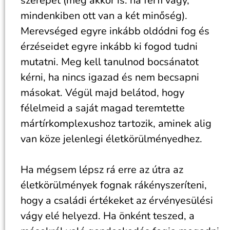
szerepet (még akkor is. ha férfi vagy,
mindenkiben ott van a két minőség).
Merevséged egyre inkább oldódni fog és
érzéseidet egyre inkább ki fogod tudni
mutatni. Meg kell tanulnod bocsánatot
kérni, ha nincs igazad és nem becsapni
másokat. Végül majd belátod, hogy
félelmeid a saját magad teremtette
mártírkomplexushoz tartozik, aminek alig
van köze jelenlegi életkörülményedhez.
Ha mégsem lépsz rá erre az útra az
életkörülmények fognak rákényszeríteni,
hogy a családi értékeket az érvényesülési
vágy elé helyezd. Ha önként teszed, a