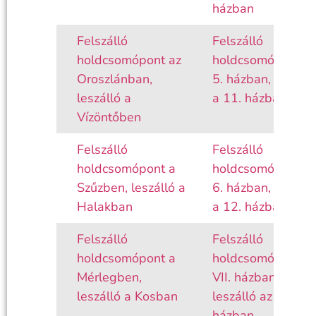
házban
Felszálló
Felszálló
holdcsomópont az
holdcsomópont a
Oroszlánban,
5. házban, leszáll
leszálló a
a 11. házban
Vízöntőben
Felszálló
Felszálló
holdcsomópont a
holdcsomópont a
Szűzben, leszálló a
6. házban, leszáll
Halakban
a 12. házban
Felszálló
Felszálló
holdcsomópont a
holdcsomópont a
Mérlegben,
VII. házban,
leszálló a Kosban
leszálló az I.
házban