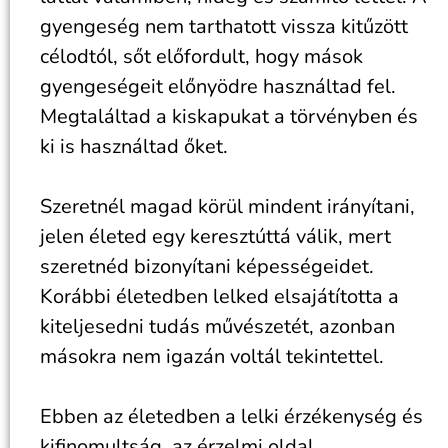
gyengeség nem tarthatott vissza kitűzött
célodtól, sőt előfordult, hogy mások
gyengeségeit előnyödre használtad fel.
Megtaláltad a kiskapukat a törvényben és
ki is használtad őket.
Szeretnél magad körül mindent irányítani,
jelen életed egy keresztúttá válik, mert
szeretnéd bizonyítani képességeidet.
Korábbi életedben lelked elsajátította a
kiteljesedni tudás művészetét, azonban
másokra nem igazán voltál tekintettel.
Ebben az életedben a lelki érzékenység és
kifinomultság, az érzelmi oldal