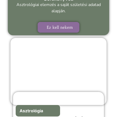
Asztrológiai elemzés a saját születési adatad
alapján.
Ez kell nekem
Asztrológia