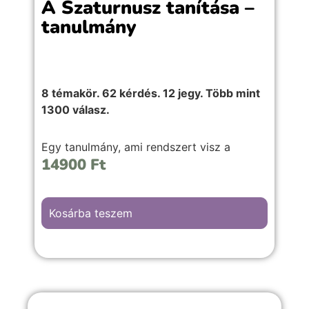
A Szaturnusz tanítása –
tanulmány
8 témakör. 62 kérdés. 12 jegy. Több mint
1300 válasz.
Egy tanulmány, ami rendszert visz a
14900
Ft
Szaturnusz mélyebb megértésébe – nem
csak inspirációra, hanem komoly szakmai
munkához.
Kosárba teszem