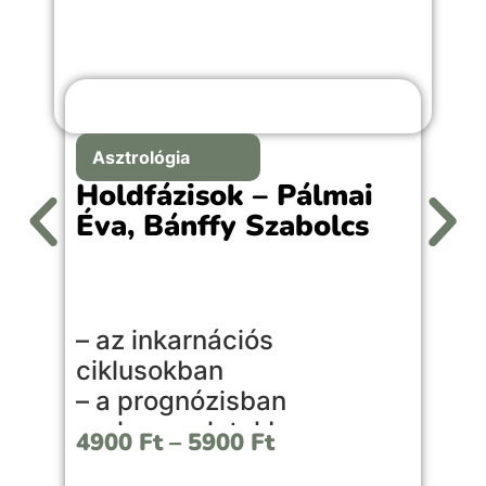
Asztrológia
Holdfázisok – Pálmai
Éva, Bánffy Szabolcs
A
– az inkarnációs
l
ciklusokban
l
– a prognózisban
s
– a kapcsolatokban
é
4900
Ft
–
5900
Ft
– a mindennapi életben
é