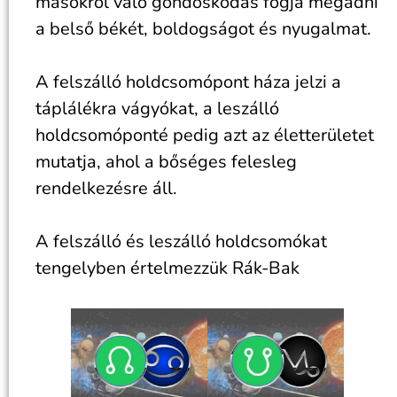
másokról való gondoskodás fogja megadni
a belső békét, boldogságot és nyugalmat.
A felszálló holdcsomópont háza jelzi a
táplálékra vágyókat, a leszálló
holdcsomóponté pedig azt az életterületet
mutatja, ahol a bőséges felesleg
rendelkezésre áll.
A felszálló és leszálló holdcsomókat
tengelyben értelmezzük Rák-Bak