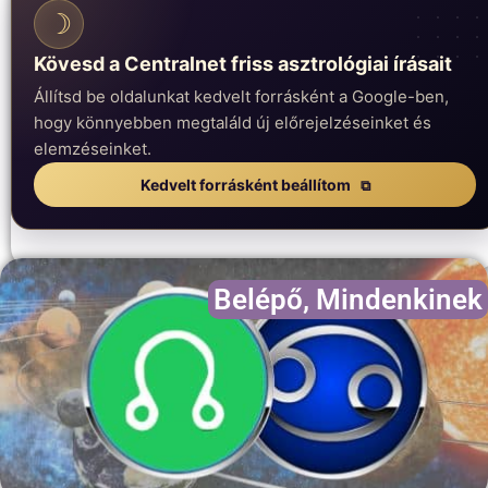
☽
Kövesd a Centralnet friss asztrológiai írásait
Állítsd be oldalunkat kedvelt forrásként a Google-ben,
hogy könnyebben megtaláld új előrejelzéseinket és
elemzéseinket.
Kedvelt forrásként beállítom
Belépő
,
Mindenkinek