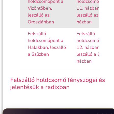
holdcsomópont a
holdcsomópont a
Vízöntőben,
11. házban,
leszálló az
leszálló az 5.
Oroszlánban
házban
Felszálló
Felszálló
holdcsomópont a
holdcsomópont a
Halakban, leszálló
12. házban,
a Szűzben
leszálló a 6.
házban
Felszálló holdcsomó fényszögei és
jelentésük a radixban