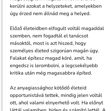
kerülni azokat a helyzeteket, amelyekben
úgy érzed nem állnád meg a helyed.
Előző életeidben elfogult voltál magaddal
szemben, nem fogadtál el tanácsot
másoktól, most is azt hiszed, hogy
személyes életed szigorúan magán ügy.
Falakat építesz magad köré, amit, ha
engedsz is lerombolni, a legcsekélyebb
kritika után még magasabbra építed.
Az anyagiassághoz kötődő életeid
opportunistává tettek, mindig jelen voltál
ott, ahol valami elnyerhető volt. Ha előnyt
láttál valamiben, hideg és számító lettél. A