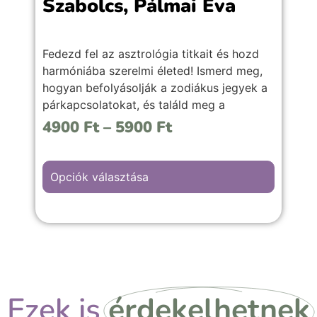
Szabolcs, Pálmai Éva
Fedezd fel az asztrológia titkait és hozd
harmóniába szerelmi életed! Ismerd meg,
hogyan befolyásolják a zodiákus jegyek a
párkapcsolatokat, és találd meg a
boldogság kulcsát.
4900
Ft
–
5900
Ft
Tudd meg, hogyan alakulhat a
kapcsolatod, ha te egy határozott Bak
Opciók választása
vagy, és a párod egy érzékeny Halak. Vagy
mi várható, ha egy szenvedélyes Oroszlán
és egy precíz Szűz találkozik? A válaszok
a könyvben rejlenek!
Ezek is
érdekelhetnek