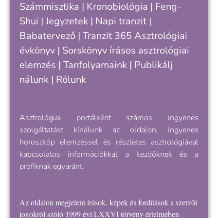
Számmisztika
|
Kronobiológia
|
Feng-
„
Shui
|
Jegyzetek
|
Napi tranzit
|
s
v
Babatervező
|
Tranzit 365
Asztrológiai
k
évkönyv
|
Sorskönyv
írásos asztrológiai
e
elemzés |
Tanfolyamaink
|
Publikálj
nálunk
|
Rólunk
Asztrológiai portálként számos ingyenes
szolgáltatást kínálunk az oldalon, ingyenes
horoszkóp elemzéssel és részletes asztrológiával
kapcsolatos információkkal a kezdőknek és a
profiknak egyaránt.
Az oldalon megjelent írások, képek és fordítások a szerzői
jogokról szóló 1999 évi LXXVI törvény értelmében