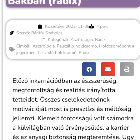
Bakban (radix)
Közzétéve
2022-11-09
4 perc
Szerző: Bánffy Szabolcs
Kategóriák:
Asztrológia
,
Radix
Cimkék:
Asztrológia
,
Felszálló holdcsomó
,
Holdcsomópont a
jegyekben
,
Leszálló holdcsomó
,
Radix
Előző inkarnációdban az észszerűség,
megfontoltság és realitás irányította
tetteidet. Összes cselekedetednek
motivációját most is presztízs és méltóság
jellemzi. Kiemelt fontosságú volt számodra
a külvilágban való érvényesülés, a karrier
és az anyagi biztonság megteremtése. Úgy