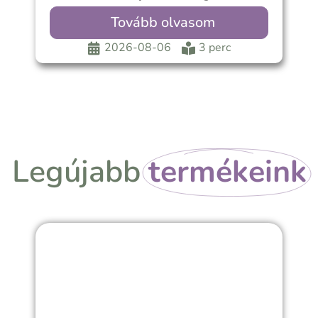
„harmonikus”, „támogató”, „sikeres” Nap-
Tovább olvasom
Szaturnusz
2026-08-06
3 perc
Legújabb
termékeink