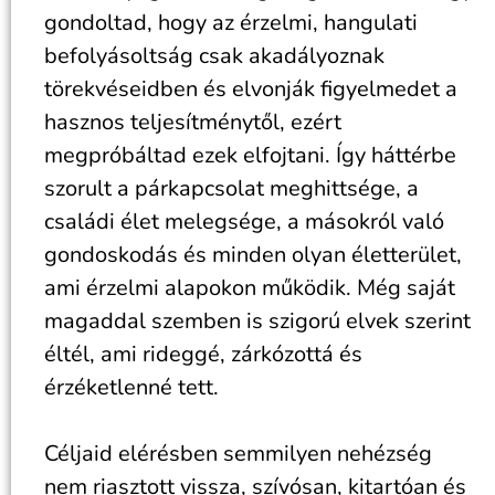
gondoltad, hogy az érzelmi, hangulati
befolyásoltság csak akadályoznak
törekvéseidben és elvonják figyelmedet a
hasznos teljesítménytől, ezért
megpróbáltad ezek elfojtani. Így háttérbe
szorult a párkapcsolat meghittsége, a
családi élet melegsége, a másokról való
gondoskodás és minden olyan életterület,
ami érzelmi alapokon működik. Még saját
magaddal szemben is szigorú elvek szerint
éltél, ami rideggé, zárkózottá és
érzéketlenné tett.
Céljaid elérésben semmilyen nehézség
nem riasztott vissza, szívósan, kitartóan és