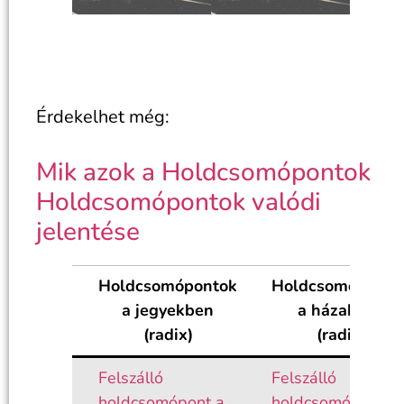
Érdekelhet még:
Mik azok a Holdcsomópontok
Holdcsomópontok valódi
jelentése
Holdcsomópontok
Holdcsomóponto
a jegyekben
a házakban
(radix)
(radix)
Felszálló
Felszálló
holdcsomópont a
holdcsomópont a