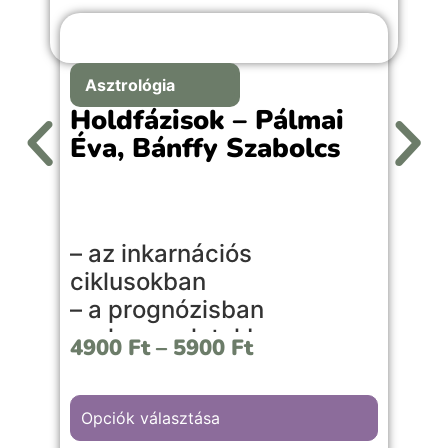
Asztrológia
Holdfázisok – Pálmai
Éva, Bánffy Szabolcs
– az inkarnációs
ciklusokban
– a prognózisban
– a kapcsolatokban
4900
Ft
–
5900
Ft
– a mindennapi életben
Ez a könyv közérthetően, mégis
Opciók választása
szakmai mélységgel mutatja be a