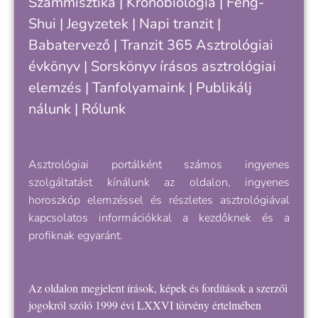
Számmisztika
|
Kronobiológia
|
Feng-
Shui
|
Jegyzetek
|
Napi tranzit
|
Babatervező
|
Tranzit 365
Asztrológiai
évkönyv
|
Sorskönyv
írásos asztrológiai
elemzés |
Tanfolyamaink
|
Publikálj
nálunk
|
Rólunk
Asztrológiai portálként számos ingyenes
szolgáltatást kínálunk az oldalon, ingyenes
horoszkóp elemzéssel és részletes asztrológiával
kapcsolatos információkkal a kezdőknek és a
profiknak egyaránt.
Az oldalon megjelent írások, képek és fordítások a szerzői
jogokról szóló 1999 évi LXXVI törvény értelmében