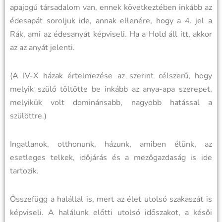
apajogú társadalom van, ennek következtében inkább az
édesapát soroljuk ide, annak ellenére, hogy a 4. jel a
Rák, ami az édesanyát képviseli. Ha a Hold áll itt, akkor
az az anyát jelenti.
(A IV-X házak értelmezése az szerint célszerű, hogy
melyik szülő töltötte be inkább az anya-apa szerepet,
melyikük volt dominánsabb, nagyobb hatással a
szülöttre.)
Ingatlanok, otthonunk, házunk, amiben élünk, az
esetleges telkek, időjárás és a mezőgazdaság is ide
tartozik.
Összefügg a halállal is, mert az élet utolsó szakaszát is
képviseli. A halálunk előtti utolsó időszakot, a késői