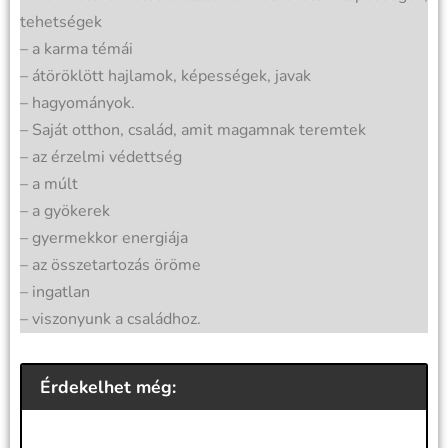
tehetségek
– a karma témái
– átöröklött hajlamok, képességek, javak
– hagyományok.
– Saját otthon, család, amit magamnak teremtek
– az érzelmi védettség
– a múlt
– a gyökerek
– gyermekkor energiája
– az összetartozás öröme
– ingatlan
– viszonyunk a családhoz.
Érdekelhet még: