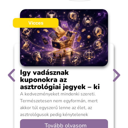
Vicces
Így vadásznak
kuponokra az
asztrológiai jegyek – ki
spórol?
A kedvezményeket mindenki szereti.
A
Természetesen nem egyformán, mert
n
akkor túl egyszerű lenne az élet, az
r
asztrológusok pedig kénytelenek
m
lennének rendes állás után nézni. Van, aki
a
Tovább olvasom