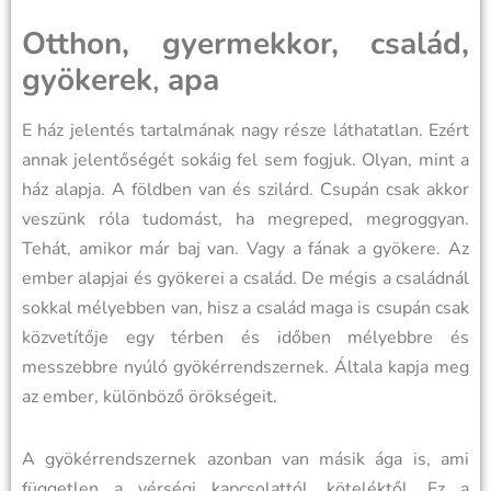
Otthon, gyermekkor, család,
gyökerek
,
apa
E ház jelentés tartalmának nagy része láthatatlan. Ezért
annak jelentőségét sokáig fel sem fogjuk. Olyan, mint a
ház alapja. A földben van és szilárd. Csupán csak akkor
veszünk róla tudomást, ha megreped, megroggyan.
Tehát, amikor már baj van. Vagy a fának a gyökere. Az
ember alapjai és gyökerei a család. De mégis a családnál
sokkal mélyebben van, hisz a család maga is csupán csak
közvetítője egy térben és időben mélyebbre és
messzebbre nyúló gyökérrendszernek. Általa kapja meg
az ember, különböző örökségeit.
A gyökérrendszernek azonban van másik ága is, ami
független a vérségi kapcsolattól, köteléktől. Ez a