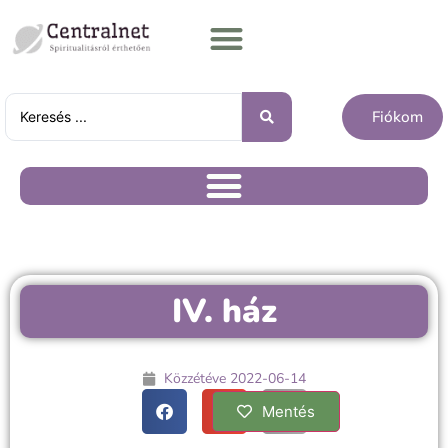
Fiókom
IV. ház
Közzétéve
2022-06-14
Mentés