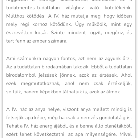
tudatmentes-tudattalan világhoz való kötelékeink.
Múlthoz kötődés: A IV. ház mutatja meg, hogy időben
mely régi korhoz kötődünk. Úgy működik, mint egy
észrevétlen kosár. Szinte mindent rögzít, megőriz, és
tart fenn az ember számára.
Ami számunkra nagyon fontos, azt nem az agyunk őrzi.
Az a tudattalan birodalmában lakozik. Ebből a tudattalan
birodalomból jelzések jönnek, azok az érzések. Ahol
ezek megmutatkoznak, ahol nem csak érzékeljük,
sejtjük, hanem képekben láthatjuk is, azok az álmok.
A IV. ház az anya helye, viszont anya mellett mindig is
felsejlik apa képe, még ha csak a nemzés gondolatáig is.
Tehát a IV. ház energiájából, és a benne álló planétákból,
ezért lehet következtetni, az apa milyenségére. Mivel