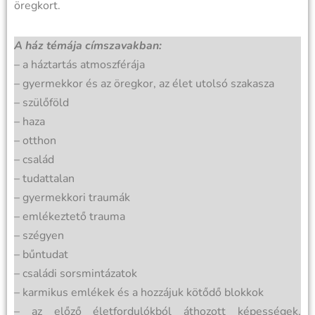
öregkort.
A ház témája címszavakban:
– a háztartás atmoszférája
– gyermekkor és az öregkor, az élet utolsó szakasza
– szülőföld
– haza
– otthon
– család
– tudattalan
– gyermekkori traumák
– emlékeztető trauma
– szégyen
– bűntudat
– családi sorsmintázatok
– karmikus emlékek és a hozzájuk kötődő blokkok
– az előző életfordulókból áthozott képességek,