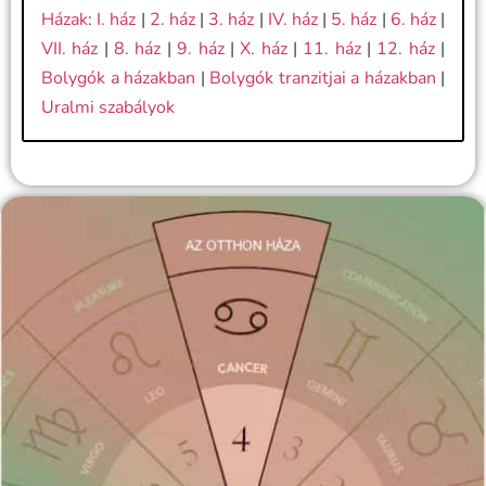
Házak
:
I. ház
|
2. ház
|
3. ház
|
IV. ház
|
5. ház
|
6. ház
|
VII. ház
|
8. ház
|
9. ház
|
X. ház
|
11. ház
|
12. ház
|
Bolygók a házakban
|
Bolygók tranzitjai a házakban
|
Uralmi szabályok