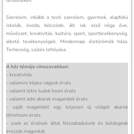
területeken.
Szerelem, inkább a testi szerelem, gyermek, alapfokú
iskolák, óvoda, bölcsöde, ált. isk. első négy éve,
művészet, kreativitás, kultúra, sport, sporttevékenység,
alkotó tevékenységek. Mindennapi életörömök háza.
Terhesség, szülés lefolyása.
A ház témája címszavakban:
– kreativitás
– valamire képes vagyok érzés
– valamit létre tudok hozni érzés
– valamit adni akarok magamból érzés
– saját magamból egy teljesen új világot akarok
létrehozni érzés
– ezek az érzések által felszabadulunk és boldognak
érezzük magunkat