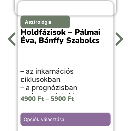
Asztrológia
Holdfázisok – Pálmai
Éva, Bánffy Szabolcs
A
– az inkarnációs
l
ciklusokban
l
– a prognózisban
s
– a kapcsolatokban
é
4900
Ft
–
5900
Ft
– a mindennapi életben
é
v
Ez a könyv közérthetően, mégis
é
Opciók választása
szakmai mélységgel mutatja be a
születési holdfázis jelentését, a nyolc