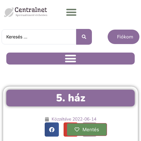
Fiókom
5. ház
Közzétéve
2022-06-14
Mentés