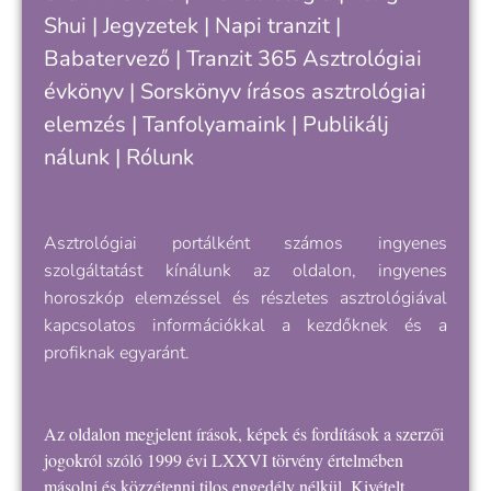
Shui
|
Jegyzetek
|
Napi tranzit
|
k
e
Babatervező
|
Tranzit 365
Asztrológiai
évkönyv
|
Sorskönyv
írásos asztrológiai
elemzés |
Tanfolyamaink
|
Publikálj
nálunk
|
Rólunk
Asztrológiai portálként számos ingyenes
szolgáltatást kínálunk az oldalon, ingyenes
horoszkóp elemzéssel és részletes asztrológiával
kapcsolatos információkkal a kezdőknek és a
profiknak egyaránt.
Az oldalon megjelent írások, képek és fordítások a szerzői
jogokról szóló 1999 évi LXXVI törvény értelmében
másolni és közzétenni tilos engedély nélkül. Kivételt