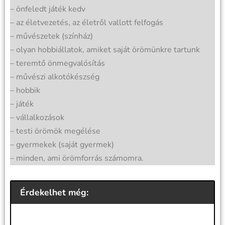
– önfeledt játék kedv
– az életvezetés, az életről vallott felfogás
– művészetek (színház)
– olyan hobbiállatok, amiket saját örömünkre tartunk
– teremtő önmegvalósítás
– művészi alkotókészség
– hobbik
– játék
– vállalkozások
– testi örömök megélése
– gyermekek (saját gyermek)
– minden, ami örömforrás számomra.
Érdekelhet még: