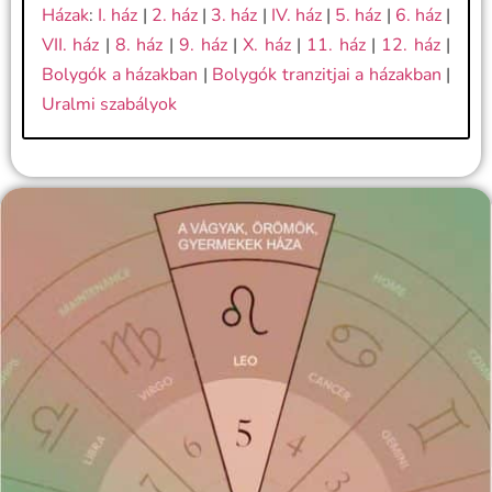
Házak
:
I. ház
|
2. ház
|
3. ház
|
IV. ház
|
5. ház
|
6. ház
|
VII. ház
|
8. ház
|
9. ház
|
X. ház
|
11. ház
|
12. ház
|
Bolygók a házakban
|
Bolygók tranzitjai a házakban
|
Uralmi szabályok