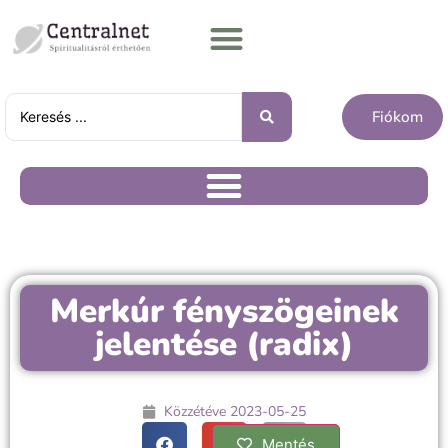
Fiókom
Merkúr fényszögeinek
jelentése (radix)
Közzétéve
2023-05-25
Mentés