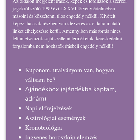
Az oldalon megjelent írások, képek és fordítások a szerzői
jogokról szóló 1999 évi LXXVI törvény értelmében
másolni és közzétenni tilos engedély nélkül. Kivételt
képez, ha csak részben van idézve és az oldalra mutató
linket elhelyezésre kerül. Amennyiben más forrás nincs
feltüntetve azok saját szellemi termékeink, kereskedelmi
forgalomba nem hozhatók írásbeli engedély nélkül!
Kuponom, utalványom van, hogyan
váltsam be?
Ajándékbox
(ajándékba kaptam,
adnám)
Napi előrejelzések
Asztrológiai események
Kronobiológia
Ingyenes horoszkóp elemzés