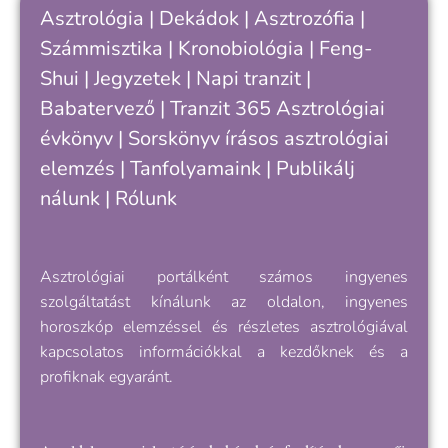
„
Asztrológia
|
Dekádok
|
Asztrozófia
|
s
Számmisztika
|
Kronobiológia
|
Feng-
v
Shui
|
Jegyzetek
|
Napi tranzit
|
k
e
Babatervező
|
Tranzit 365
Asztrológiai
évkönyv
|
Sorskönyv
írásos asztrológiai
elemzés |
Tanfolyamaink
|
Publikálj
nálunk
|
Rólunk
Asztrológiai portálként számos ingyenes
szolgáltatást kínálunk az oldalon, ingyenes
horoszkóp elemzéssel és részletes asztrológiával
kapcsolatos információkkal a kezdőknek és a
profiknak egyaránt.