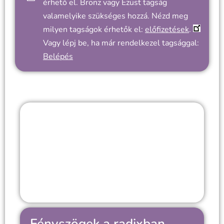
érhető el. Bronz vagy Ezüst tagság
valamelyike szükséges hozzá. Nézd meg
milyen tagságok érhetők el:
előfizetések
.
Vagy lépj be, ha már rendelkezel tagsággal:
Belépés
Fényszögek a radixban –