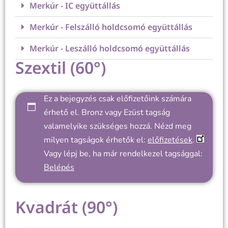
Merkúr - IC együttállás
Merkúr - Felszálló holdcsomó együttállás
Merkúr - Leszálló holdcsomó együttállás
Szextil (60°)
Ez a bejegyzés csak előfizetőink számára
érhető el. Bronz vagy Ezüst tagság
valamelyike szükséges hozzá. Nézd meg
milyen tagságok érhetők el:
előfizetések
.
Vagy lépj be, ha már rendelkezel tagsággal:
Belépés
Kvadrát (90°)