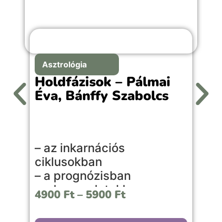
Asztrológia
Holdfázisok – Pálmai
Éva, Bánffy Szabolcs
A
– az inkarnációs
l
ciklusokban
l
– a prognózisban
s
– a kapcsolatokban
é
4900
Ft
–
5900
Ft
– a mindennapi életben
é
v