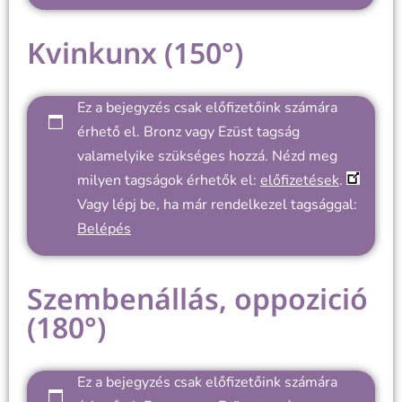
Kvinkunx (150°)
Ez a bejegyzés csak előfizetőink számára
érhető el. Bronz vagy Ezüst tagság
valamelyike szükséges hozzá. Nézd meg
milyen tagságok érhetők el:
előfizetések
.
Vagy lépj be, ha már rendelkezel tagsággal:
Belépés
Szembenállás, oppozició
(180°)
Ez a bejegyzés csak előfizetőink számára