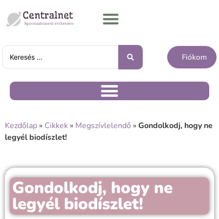
Fiókom
Kezdőlap
»
Cikkek
»
Megszívlelendő
»
Gondolkodj, hogy ne
legyél biodíszlet!
Gondolkodj, hogy ne
legyél biodíszlet!