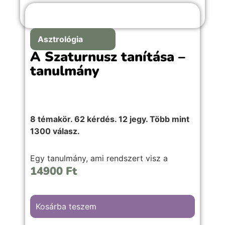
Asztrológia
A Szaturnusz tanítása –
tanulmány
8 témakör. 62 kérdés. 12 jegy. Több mint
1300 válasz.
Egy tanulmány, ami rendszert visz a
14900
Ft
Szaturnusz mélyebb megértésébe – nem
csak inspirációra, hanem komoly szakmai
munkához.
Kosárba teszem