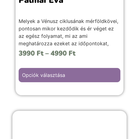
Pálmai Éva
Melyek a Vénusz ciklusának mérföldkövei,
pontosan mikor kezdődik és ér véget ez
az egész folyamat, mi az ami
meghatározza ezeket az időpontokat,
valamint mire érdemes figyelni, és hogyan
3990
Ft
–
4990
Ft
lehet kihozni a legjobbat ezekből az
időszakokból, figyelembe véve a retrográd
időszakait is.
Opciók választása