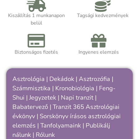
szimbólumként saját belső ritmusainkra
c
is rávilágíthat.
m
Kiszállítás 1 munkanapon
Tagsági kedvezmények
m
belül
Akár asztrológiát tanulsz, akár
t
önismereti úton jársz, a kötet segít
k
felismerni, hogy hol tartasz a saját
ciklusodban – és hogyan értheted meg
Biztonságos fizetés
Ingyenes elemzés
A
jobban önmagad, döntéseid és
a
kapcsolataid ritmusát.
h
k
Asztrológia
|
Dekádok
|
Asztrozófia
|
c
Számmisztika
|
Kronobiológia
|
Feng-
„
Shui
|
Jegyzetek
|
Napi tranzit
|
s
v
Babatervező
|
Tranzit 365
Asztrológiai
k
évkönyv
|
Sorskönyv
írásos asztrológiai
e
elemzés |
Tanfolyamaink
|
Publikálj
nálunk
|
Rólunk