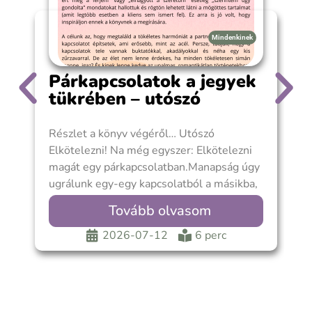
Mindenkinek
Párkapcsolatok a jegyek
tükrében – utószó
Részlet a könyv végéről… Utószó
A
Elkötelezni! Na még egyszer: Elkötelezni
A
magát egy párkapcsolatban.Manapság úgy
1
ugrálunk egy-egy kapcsolatból a másikba,
e
mintha kötelező lenne. Már fiatalon sem
P
Tovább olvasom
2026-07-12
6 perc