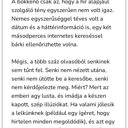
A bökkenő csak az, hogy a hír alapjául
szolgáló tény egyszerűen nem volt igaz.
Nemes egyszerűséggel téves volt a
dátum és a háttérinformáció is, egy két
másodperces internetes kereséssel
bárki ellenőrizhette volna.
Mégis, a több száz olvasóból senkinek
sem tűnt fel. Senki nem nézett utána,
senki nem ütötte be a keresőbe, senki
nem kérdőjelezte meg. Miért? Mert az
emberi agy lusta, és imádja a készen
kapott, szép illúziókat. Ha valami jólesik
a lelkünknek (például egy ígéret, hogy
hirtelen minden megoldódik), és azt egy