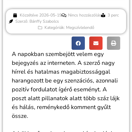
Közzétéve
2026-05-19
Nincs hozzászólás
3 perc
Szerző: Bánffy Szabolcs
Kategóriák:
Megszívlelendő
A napokban szembejött velem egy
bejegyzés az interneten. A szerző nagy
hírrel és hatalmas magabiztossággal
harangozott be egy szenzációs, azonnali
pozitív fordulatot ígérő eseményt. A
poszt alatt pillanatok alatt több száz lájk
és hálás, reménykedő komment gyűlt
össze.