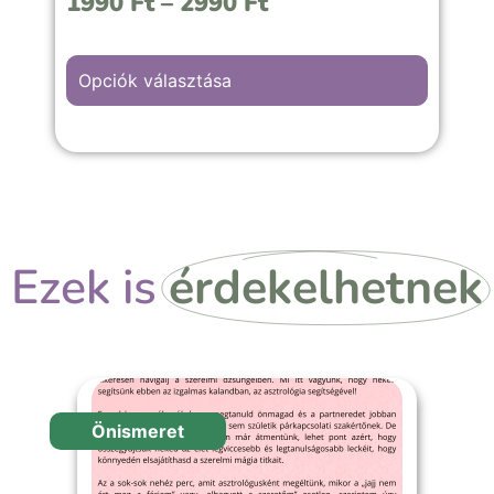
1990
Ft
–
2990
Ft
hivatkozok.
Opciók választása
Ezek is
érdekelhetnek
Önismeret