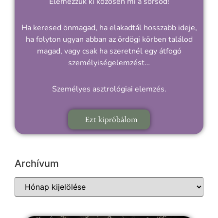
Elemezzük ki közösen mi a sorsod!
Ha keresed önmagad, ha elakadtál hosszabb ideje,
ha folyton ugyan abban az ördögi körben találod
magad, vagy csak ha szeretnél egy átfogó
személyiségelemzést…
Személyes asztrológiai elemzés.
Ezt kipróbálom
Archívum