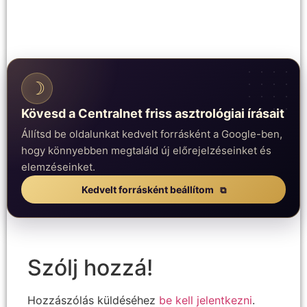
☽
Kövesd a Centralnet friss asztrológiai írásait
Állítsd be oldalunkat kedvelt forrásként a Google-ben,
hogy könnyebben megtaláld új előrejelzéseinket és
elemzéseinket.
Kedvelt forrásként beállítom
Szólj hozzá!
Hozzászólás küldéséhez
be kell jelentkezni
.