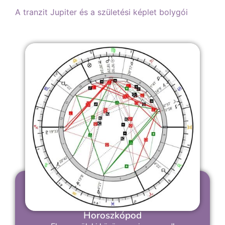
A tranzit Jupiter és a születési képlet bolygói
Horoszkópod