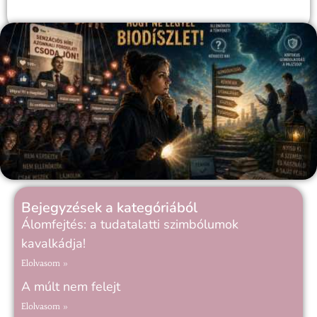
Bejegyzések a kategóriából
Álomfejtés: a tudatalatti szimbólumok
kavalkádja!
Elolvasom »
A múlt nem felejt
Elolvasom »