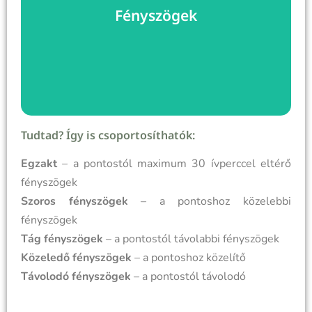
látjuk el.
Fényszögek
mellék fényszögek, ezeket más más orbisz értékkel
Közel 15 fényszöget használunk, vannak fő és
Fényszögek és hatásaik
Tudtad? Így is csoportosíthatók:
Egzakt
– a pontostól maximum 30 ívperccel eltérő
fényszögek
Szoros fényszögek
– a pontoshoz közelebbi
fényszögek
Tág fényszögek
– a pontostól távolabbi fényszögek
Közeledő fényszögek
– a pontoshoz közelítő
Távolodó fényszögek
– a pontostól távolodó