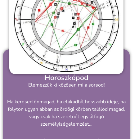
Horoszkópod
Elemezzük ki közösen mi a sorsod!
Ha keresed önmagad, ha elakadtál hosszabb ideje, ha
folyton ugyan abban az ördögi körben találod magad,
vagy csak ha szeretnél egy átfogó
személyiségelemzést…