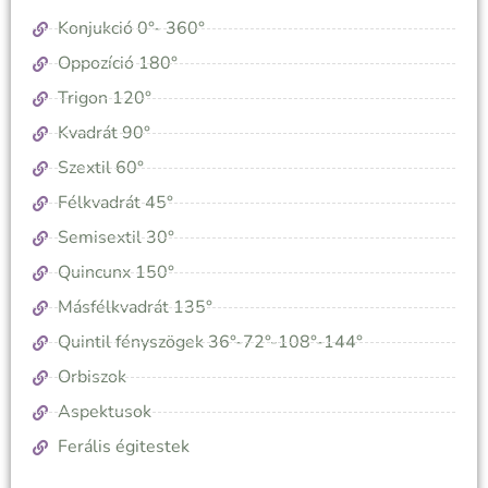
Konjukció 0°- 360°
Oppozíció 180°
Trigon 120°
Kvadrát 90°
Szextil 60°
Félkvadrát 45°
Semisextil 30°
Quincunx 150°
Másfélkvadrát 135°
Quintil fényszögek 36°-72°-108°-144°
Orbiszok
Aspektusok
Ferális égitestek