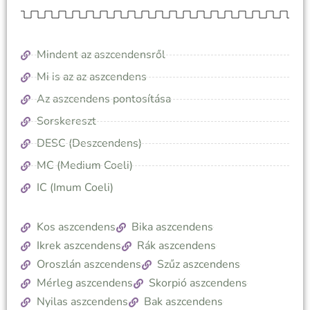
Mindent az aszcendensről
Mi is az az aszcendens
Az aszcendens pontosítása
Sorskereszt
DESC (Deszcendens)
MC (Medium Coeli)
IC (Imum Coeli)
Kos aszcendens
Bika aszcendens
Ikrek aszcendens
Rák aszcendens
Oroszlán aszcendens
Szűz aszcendens
Mérleg aszcendens
Skorpió aszcendens
Nyilas aszcendens
Bak aszcendens