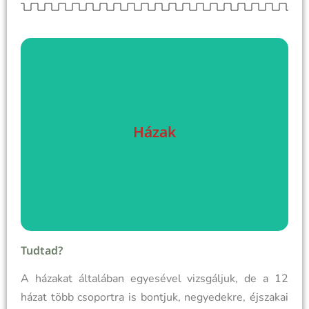
Nézzük meg a házakat
Házak
égitest kifejti hatását, a jegybeli energiájával.
A házak mutatják meg azt az életterületet, ahol az
Házak értelmezése
Tudtad?
A házakat általában egyesével vizsgáljuk, de a 12
házat több csoportra is bontjuk, negyedekre, éjszakai