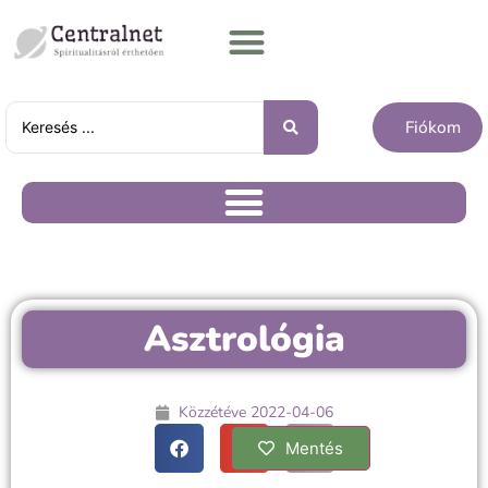
Fiókom
Asztrológia
Közzétéve
2022-04-06
Mentés