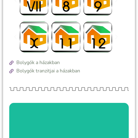
Bolygók a házakban
Bolygók tranzitjai a házakban
Itt kezdd a fényszögek megismerését