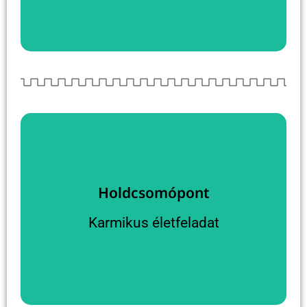
Sorskereszt
Holdcsomókról olvasnék
Holdcsomópont
pályáinak metszéspontjai.
Karmikus életfeladat
Ezek számított pontok, a Nap és a Hold keringési
Holdcsomópontok