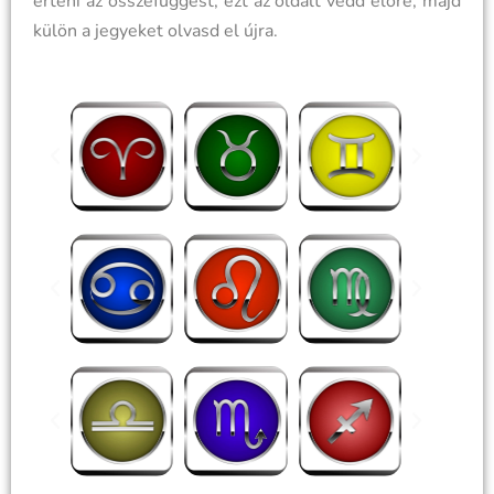
érteni az összefüggést, ezt az oldalt vedd előre, majd
külön a jegyeket olvasd el újra.