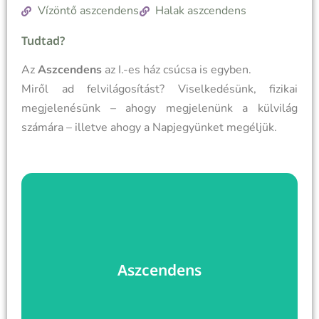
Vízöntő aszcendens
Halak aszcendens
Tudtad?
Az
Aszcendens
az I.-es ház csúcsa is egyben.
Miről ad felvilágosítást? Viselkedésünk, fizikai
megjelenésünk – ahogy megjelenünk a külvilág
számára – illetve ahogy a Napjegyünket megéljük.
Mindent az aszcendensről
Ki ne hagyd a tanulmányaidból...
Aszcendens
nevezzük. Aszcendens-Deszcendens, MC-IC.
A két fő tengely négy végpontját sorskeresztnek