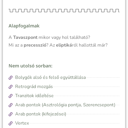
Alapfogalmak
A
Tavaszpont
mikor vagy hol található?
Mi az a
precesszió
? Az
eliptiká
ról hallottál már?
Nem utolsó sorban:
Bolygók alsó és felső együttállása
Retrográd mozgás
Tranzitok időzítése
Arab pontok (Asztrológia pontja, Szerencsepont)
Arab pontok (kifejezései)
Vertex