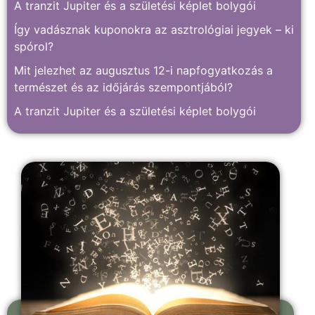
A tranzit Jupiter és a születési képlet bolygói
Így vadásznak kuponokra az asztrológiai jegyek – ki
spórol?
Mit jelezhet az augusztus 12-i napfogyatkozás a
természet és az időjárás szempontjából?
A tranzit Jupiter és a születési képlet bolygói