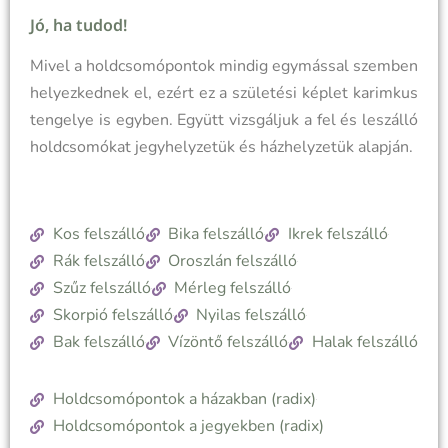
Jó, ha tudod!
Mivel a holdcsomópontok mindig egymással szemben
helyezkednek el, ezért ez a születési képlet karimkus
tengelye is egyben. Együtt vizsgáljuk a fel és leszálló
holdcsomókat jegyhelyzetük és házhelyzetük alapján.
Kos felszálló
Bika felszálló
Ikrek felszálló
Rák felszálló
Oroszlán felszálló
Szűz felszálló
Mérleg felszálló
Skorpió felszálló
Nyilas felszálló
Bak felszálló
Vízöntő felszálló
Halak felszálló
Holdcsomópontok a házakban (radix)
Holdcsomópontok a jegyekben (radix)