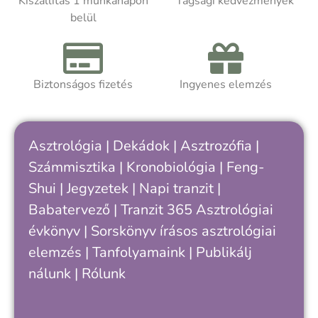
Kiszállítás 1 munkanapon
Tagsági kedvezmények
önismereti úton jársz, a kötet segít
k
belül
felismerni, hogy hol tartasz a saját
ciklusodban – és hogyan értheted meg
A
jobban önmagad, döntéseid és
a
kapcsolataid ritmusát.
Biztonságos fizetés
Ingyenes elemzés
h
k
c
„
Asztrológia
|
Dekádok
|
Asztrozófia
|
s
Számmisztika
|
Kronobiológia
|
Feng-
v
Shui
|
Jegyzetek
|
Napi tranzit
|
k
e
Babatervező
|
Tranzit 365
Asztrológiai
évkönyv
|
Sorskönyv
írásos asztrológiai
elemzés |
Tanfolyamaink
|
Publikálj
nálunk
|
Rólunk