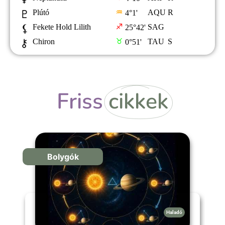
Friss
cikkek
Bolygók
Haladó