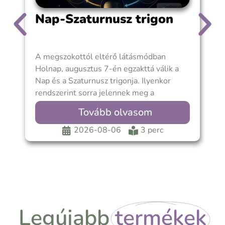
Nap-Szaturnusz trigon
A megszokottól eltérő látásmódban
7
Holnap, augusztus 7-én egzakttá válik a
S
Nap és a Szaturnusz trigonja. Ilyenkor
s
rendszerint sorra jelennek meg a
m
„harmonikus”, „támogató”, „sikeres” Nap-
a
Tovább olvasom
Szaturnusz aspektusról szóló
k
értelmezések. Csakhogy van itt valami
S
2026-08-06
3 perc
fontos, amit szerintem nem érdemes
k
figyelmen kívül hagyni. A Nap és a
k
Szaturnusz ebben a ciklusban akkor kerül
Legújabb
termékek