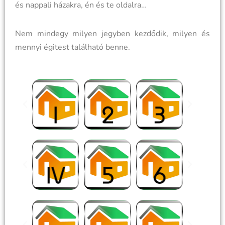
és nappali házakra, én és te oldalra…
Nem mindegy milyen jegyben kezdődik, milyen és
mennyi égitest található benne.