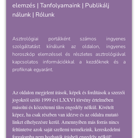
elemzés |
Tanfolyamaink
|
Publikálj
nálunk
|
Rólunk
Asztrológiai portálként számos ingyenes
szolgáltatást kínálunk az oldalon, ingyenes
horoszkóp elemzéssel és részletes asztrológiával
kapcsolatos információkkal a kezdőknek és a
profiknak egyaránt.
Az oldalon megjelent írások, képek és fordítások a szerzői
jogokról szóló 1999 évi LXXVI törvény értelmében
másolni és közzétenni tilos engedély nélkül. Kivételt
képez, ha csak részben van idézve és az oldalra mutató
linket elhelyezésre kerül. Amennyiben más forrás nincs
feltüntetve azok saját szellemi termékeink, kereskedelmi
forgalomba nem hozhatók írásbeli engedély nélkül!