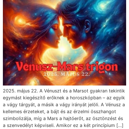
2025. május 22. A Vénuszt és a Marsot gyakran tekintik
egymást kiegészítő erőknek a horoszkópban – az egyik
a vágy tárgyát, a másik a vágy irányát jelöli. A Vénusz a
kellemes érzeteket, a bájt és az érzelmi összhangot
szimbolizálja, míg a Mars a hajtóerőt, az ösztönzést és
a szenvedélyt képviseli. Amikor ez a két princípium […]