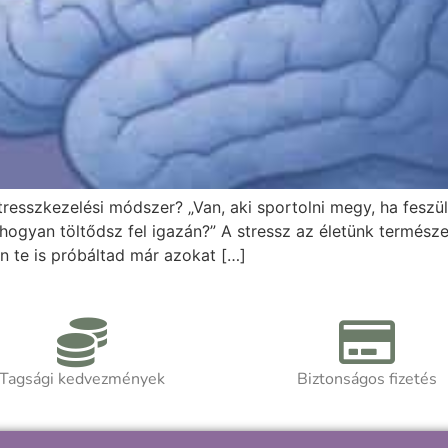
sszkezelési módszer? „Van, aki sportolni megy, ha feszült
 hogyan töltődsz fel igazán?” A stressz az életünk termés
án te is próbáltad már azokat […]
Tagsági kedvezmények
Biztonságos fizetés