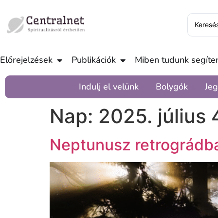
Előrejelzések
Publikációk
Miben tudunk segíten
Indulj el velünk
Bolygók
Jeg
Nap:
2025. július 
Neptunusz retrográdb