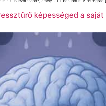
ális ciklus lezárásához, amely 2011-ben indult. A retrográd 
tressztűrő képességed a sajá