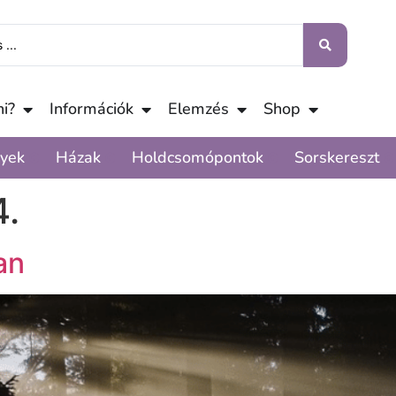
i?
Információk
Elemzés
Shop
yek
Házak
Holdcsomópontok
Sorskereszt
4.
an