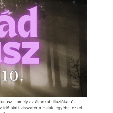
tunusz – amely az álmokat, illúziókat és
 idő alatt visszatér a Halak jegyébe, ezzel