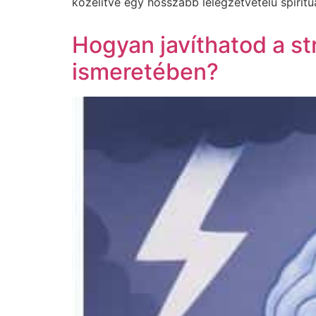
közelítve egy hosszabb lélegzetvételű spiritu
Hogyan javíthatod a s
ismeretében?