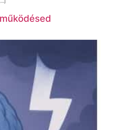
[…]
t működésed