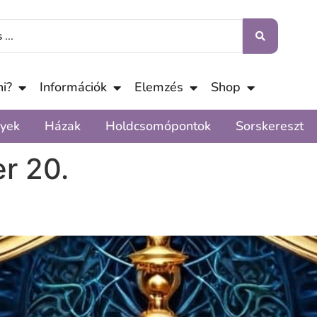
i?
Információk
Elemzés
Shop
yek
Házak
Holdcsomópontok
Sorskereszt
r 20.