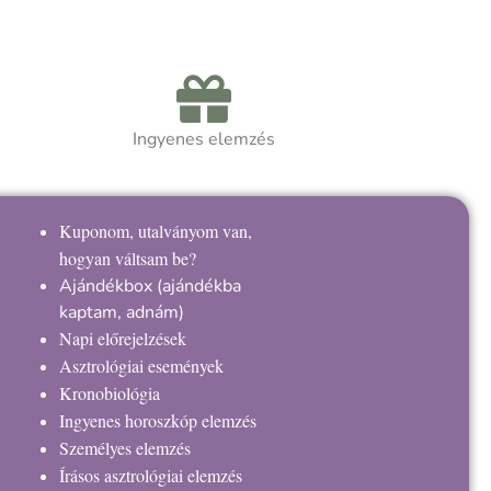
Ingyenes elemzés
Kuponom, utalványom van,
hogyan váltsam be?
Ajándékbox
(ajándékba
kaptam, adnám)
Napi előrejelzések
Asztrológiai események
Kronobiológia
Ingyenes horoszkóp elemzés
Személyes elemzés
Írásos asztrológiai elemzés