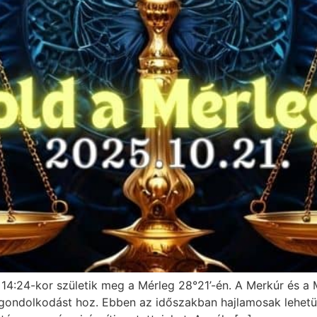
t 14:24-kor születik meg a Mérleg 28°21’-én. A Merkúr és a
 gondolkodást hoz. Ebben az időszakban hajlamosak lehetün