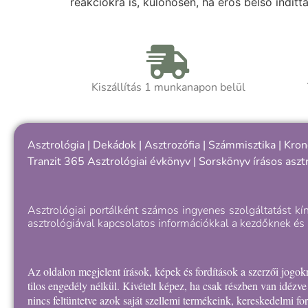
reakciókra is, különösen, ha erős belső indítt
Kiszállítás 1 munkanapon belül
Asztrológia
|
Dekádok
|
Asztrozófia
|
Számmisztika
|
Kron
Tranzit 365
Asztrológiai évkönyv
|
Sorskönyv
írásos aszt
Asztrológiai portálként számos ingyenes szolgáltatást kí
asztrológiával kapcsolatos információkkal a kezdőknek és 
Az oldalon megjelent írások, képek és fordítások a szerzői jog
tilos engedély nélkül. Kivételt képez, ha csak részben van idézv
nincs feltüntetve azok saját szellemi termékeink, kereskedelmi f