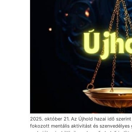
2025. október 21. Az Újhold hazai idő szerin
fokozott mentális aktivitást és szenvedélyes