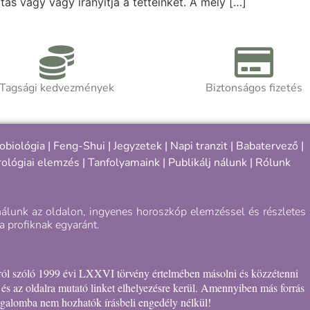
atás vagy vágy irányítja a tetteinket. A mély […]
Tagsági kedvezmények
Biztonságos fizetés
obiológia
|
Feng-Shui
|
Jegyzetek
|
Napi tranzit
|
Babatervező
|
rológiai elemzés |
Tanfolyamaink
|
Publikálj nálunk
|
Rólunk
nálunk az oldalon, ingyenes horoszkóp elemzéssel és részletes
a profiknak egyaránt.
okról szóló 1999 évi LXXVI törvény értelmében másolni és közzétenni
e és az oldalra mutató linket elhelyezésre kerül. Amennyiben más forrás
orgalomba nem hozhatók írásbeli engedély nélkül!