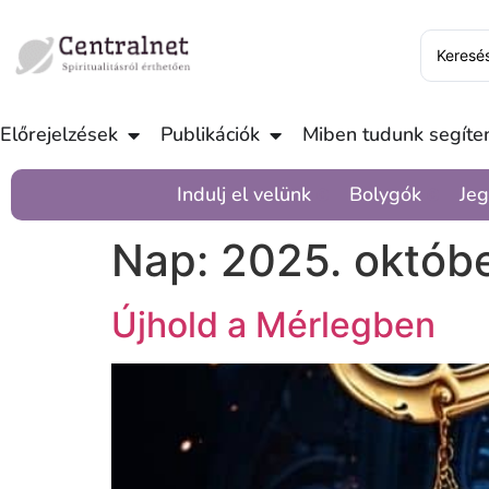
Előrejelzések
Publikációk
Miben tudunk segíten
Indulj el velünk
Bolygók
Jeg
Nap:
2025. októbe
Újhold a Mérlegben