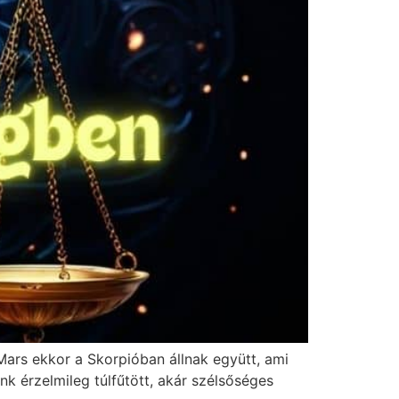
 Mars ekkor a Skorpióban állnak együtt, ami
k érzelmileg túlfűtött, akár szélsőséges