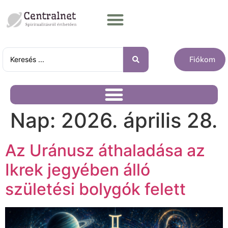
Fiókom
Nap:
2026. április 28.
Az Uránusz áthaladása az
Ikrek jegyében álló
születési bolygók felett