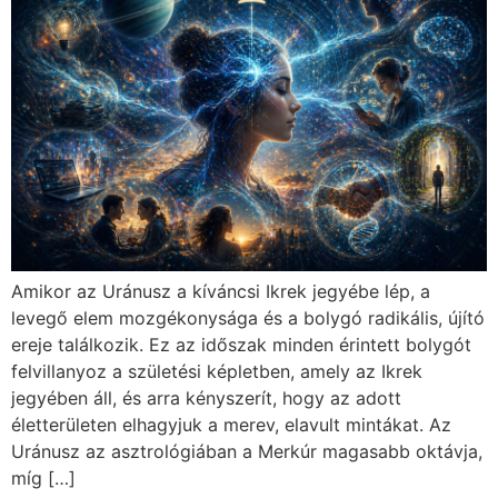
Amikor az Uránusz a kíváncsi Ikrek jegyébe lép, a
levegő elem mozgékonysága és a bolygó radikális, újító
ereje találkozik. Ez az időszak minden érintett bolygót
felvillanyoz a születési képletben, amely az Ikrek
jegyében áll, és arra kényszerít, hogy az adott
életterületen elhagyjuk a merev, elavult mintákat. Az
Uránusz az asztrológiában a Merkúr magasabb oktávja,
míg […]