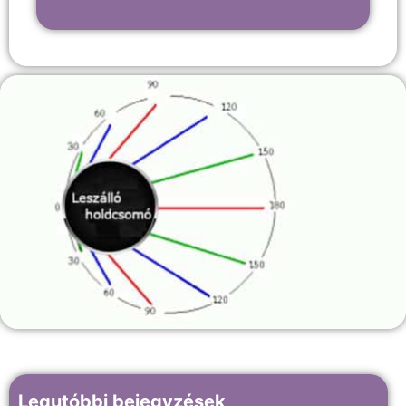
Legutóbbi bejegyzések