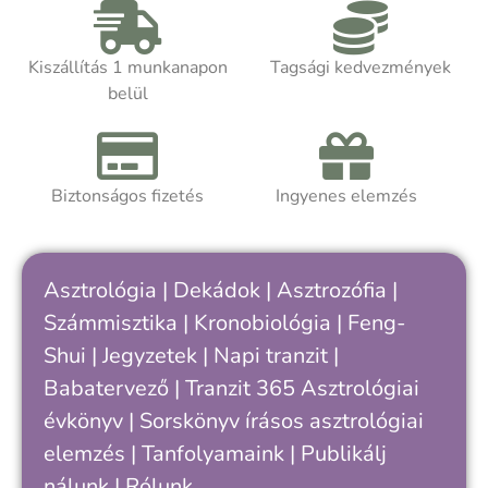
m
m
Akár asztrológiát tanulsz, akár
t
Kiszállítás 1 munkanapon
Tagsági kedvezmények
önismereti úton jársz, a kötet segít
k
belül
felismerni, hogy hol tartasz a saját
ciklusodban – és hogyan értheted meg
A
jobban önmagad, döntéseid és
a
kapcsolataid ritmusát.
Biztonságos fizetés
Ingyenes elemzés
h
k
c
„
Asztrológia
|
Dekádok
|
Asztrozófia
|
s
Számmisztika
|
Kronobiológia
|
Feng-
v
Shui
|
Jegyzetek
|
Napi tranzit
|
k
e
Babatervező
|
Tranzit 365
Asztrológiai
évkönyv
|
Sorskönyv
írásos asztrológiai
elemzés |
Tanfolyamaink
|
Publikálj
nálunk
|
Rólunk