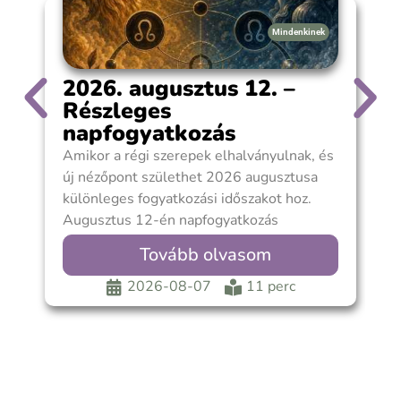
Mindenkinek
2026. augusztus 12. –
Részleges
napfogyatkozás
Budapesten
Amikor a régi szerepek elhalványulnak, és
A
új nézőpont születhet 2026 augusztusa
m
különleges fogyatkozási időszakot hoz.
m
Augusztus 12-én napfogyatkozás
p
következik be az Oroszlán jegyében, amely
a
Tovább olvasom
Magyarországról részleges
v
fogyatkozásként lesz megfigyelhető.
á
2026-08-07
11 perc
Budapesten a jelenség 19:20 és 20:11
s
között lesz látható, maximuma 19:47
b
körül következik be, ekkor a Nap
k
korongjának mintegy 55%-át takarja