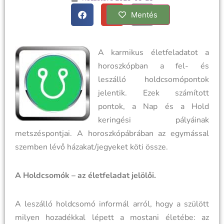
Mentés
A karmikus életfeladatot a
horoszkópban a fel- és
leszálló holdcsomópontok
jelentik. Ezek számított
pontok, a Nap és a Hold
keringési pályáinak
metszéspontjai. A horoszkópábrában az egymással
szemben lévő házakat/jegyeket köti össze.
A Holdcsomók – az életfeladat jelölői.
A leszálló holdcsomó informál arról, hogy a szülött
milyen hozadékkal lépett a mostani életébe: az