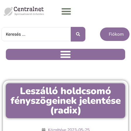
Fiókom
Leszálló holdcsomó
fényszögeinek jelentése
(radix)
Közzétéve
2023-05-25