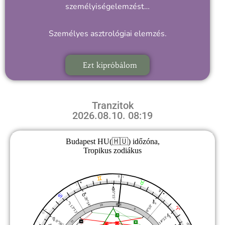
személyiségelemzést…
Személyes asztrológiai elemzés.
Ezt kipróbálom
Tranzitok
2026.08.10. 08:19