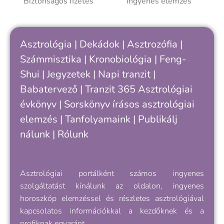
Biztonságos fizetés
Ingyenes elemzés
jobban önmagad, döntéseid és
kapcsolataid ritmusát.
Asztrológia
|
Dekádok
|
Asztrozófia
|
Számmisztika
|
Kronobiológia
|
Feng-
Shui
|
Jegyzetek
|
Napi tranzit
|
Babatervező
|
Tranzit 365
Asztrológiai
évkönyv
|
Sorskönyv
írásos asztrológiai
elemzés |
Tanfolyamaink
|
Publikálj
nálunk
|
Rólunk
Asztrológiai portálként számos ingyenes
szolgáltatást kínálunk az oldalon, ingyenes
horoszkóp elemzéssel és részletes asztrológiával
kapcsolatos információkkal a kezdőknek és a
profiknak egyaránt.