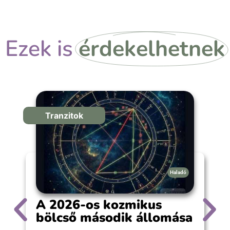
választás.
Ezek is
érdekelhetnek
Tranzitok
Haladó
A 2026-os kozmikus
bölcső második állomása