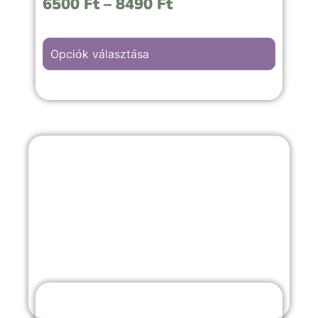
6500
Ft
–
8490
Ft
Opciók választása