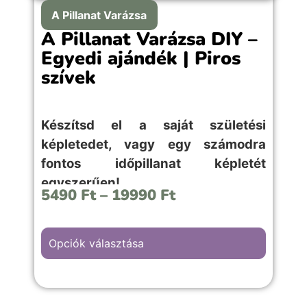
A Pillanat Varázsa
A Pillanat Varázsa DIY –
Egyedi ajándék | Piros
szívek
Készítsd el a saját születési
képletedet, vagy egy számodra
fontos időpillanat képletét
egyszerűen!
5490
Ft
–
19990
Ft
Opciók választása
A “Piros szívek” hátterű kép választása,
bármilyen szerelmes, első randis vagy
évfordulós örömteli pillanathoz megfelelő