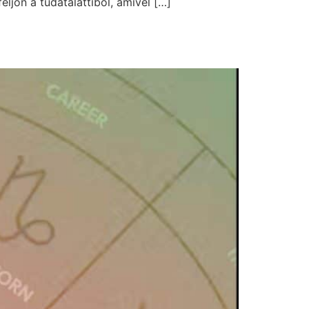
feljön a tudatalattiból, amivel […]