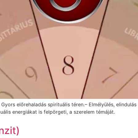
ors előrehaladás spirituális téren.– Elmélyülés, elindulás s
uális energiákat is felpörgeti, a szerelem témáját.
nzit)