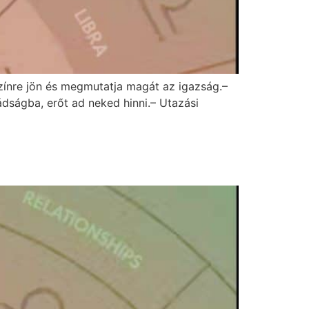
színre jön és megmutatja magát az igazság.–
mádságba, erőt ad neked hinni.– Utazási