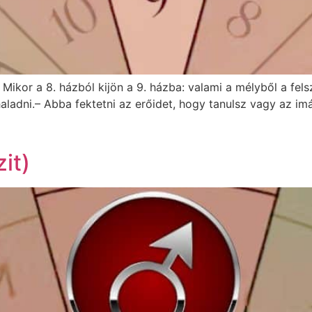
 Mikor a 8. házból kijön a 9. házba: valami a mélyből a fel
 haladni.– Abba fektetni az erőidet, hogy tanulsz vagy az i
it)