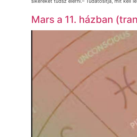
sikereket tudsz elérni.– Tudatosítja, mit kell 
Mars a 11. házban (tran