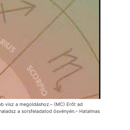
bb visz a megoldáshoz.– (MC) Erőt ad
gy haladsz a sorsfeladatod ösvényén.– Hatalmas