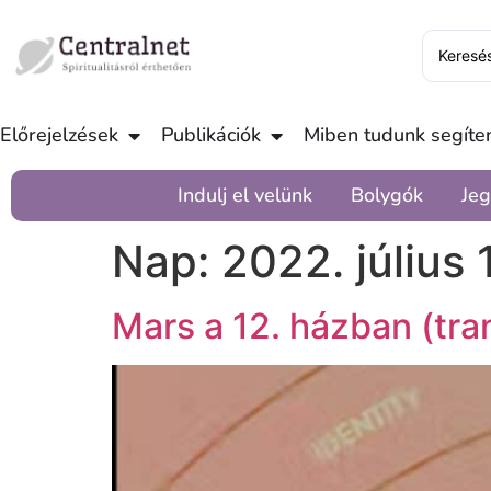
Előrejelzések
Publikációk
Miben tudunk segíten
Indulj el velünk
Bolygók
Jeg
Nap:
2022. július 
Mars a 12. házban (tran