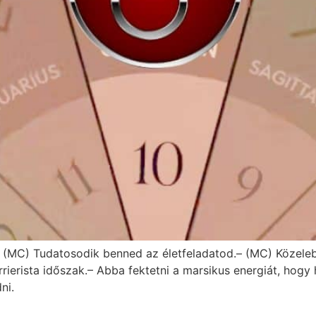
– (MC) Tudatosodik benned az életfeladatod.– (MC) Közele
arrierista időszak.– Abba fektetni a marsikus energiát, ho
ni.