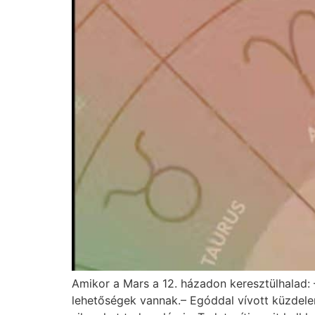
Amikor a Mars a 12. házadon keresztülhalad: –
lehetőségek vannak.– Egóddal vívott küzdele