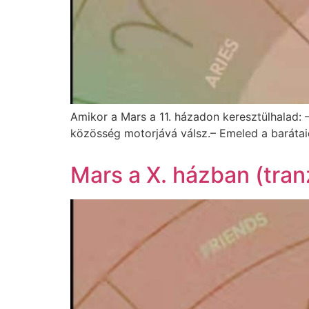
Amikor a Mars a 11. házadon keresztülhalad:
közösség motorjává válsz.– Emeled a barátaid
Mars a X. házban (tranz