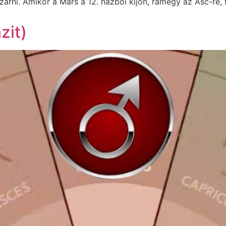
lezárni. Amikor a Mars a 12. házból kijön, rámegy az Asc-re, 
zit)