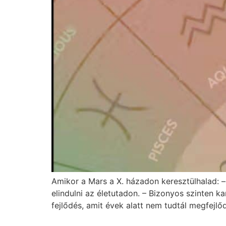
Amikor a Mars a X. házadon keresztülhalad: 
elindulni az életutadon. – Bizonyos szinten k
fejlődés, amit évek alatt nem tudtál megfejlőd