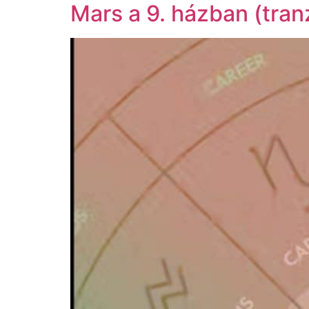
Mars a 9. házban (tranz