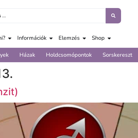
i?
Információk
Elemzés
Shop
yek
Házak
Holdcsomópontok
Sorskereszt
13.
zit)