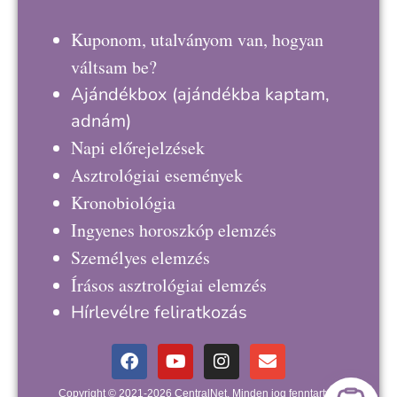
Kuponom, utalványom van, hogyan
váltsam be?
Ajándékbox
(ajándékba kaptam,
adnám)
Napi előrejelzések
Asztrológiai események
Kronobiológia
Ingyenes horoszkóp elemzés
Személyes elemzés
Írásos asztrológiai elemzés
Hírlevélre feliratkozás
Copyright © 2021-2026 CentralNet. Minden jog fenntartva.