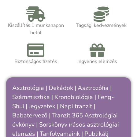
Kiszállítás 1 munkanapon
Tagsági kedvezmények
belül
Biztonságos fizetés
Ingyenes elemzés
Asztrológia
|
Dekádok
|
Asztrozófia
|
Számmisztika
|
Kronobiológia
|
Feng-
Shui
|
Jegyzetek
|
Napi tranzit
|
Babatervező
|
Tranzit 365
Asztrológiai
évkönyv
|
Sorskönyv
írásos asztrológiai
elemzés |
Tanfolyamaink
|
Publikálj