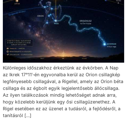
Különleges időszakhoz érkeztünk az évkörben. A Nap
az Ikrek 17°11’-én egyvonalba kerül az Orion csillagkép
legfényesebb csillagával, a Rigellel, amely az Orion béta
csillaga és az égbolt egyik legjelentősebb állócsillaga.
Az ilyen találkozások mindig lehetőséget adnak arra,
hogy közelebb kerüljünk egy ősi csillagüzenethez. A
Rigel esetében ez az üzenet a tudásról, a fejlődésről, a
tanításról […]