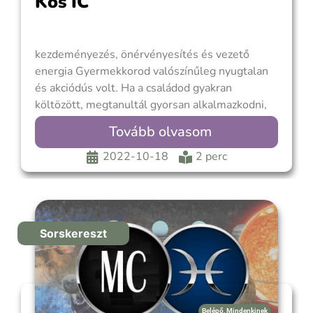
Kos IC
kezdeményezés, önérvényesítés és vezető
energia Gyermekkorod valószínűleg nyugtalan
és akciódús volt. Ha a családod gyakran
költözött, megtanultál gyorsan alkalmazkodni,
és erős függetlenségérzetet tudtál kialakítani.
Tovább olvasom
Az impulzív érzelmek felboríthatták a békét
otthonodban, amikor a szüleid veszekednek,
2022-10-18
2 perc
vagy erőszakos, nem biztonságos környezet
alakult ki. Ez olyan gyerekkort is mutathat,
amikor arra ösztönöztek,
Sorskereszt
Belépő
,
Mindenkinek