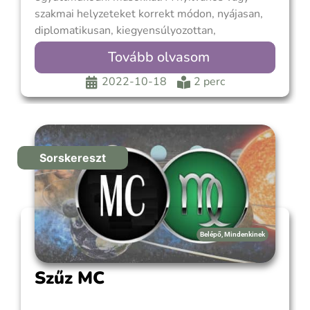
szakmai helyzeteket korrekt módon, nyájasan,
diplomatikusan, kiegyensúlyozottan,
határozatlanul, művészien vagy
Tovább olvasom
kötelességtudóan közelíted meg. A Vénusz
uralja Mérleg MC-t, ezért nézd meg, hogy a
2022-10-18
2 perc
Vénusz melyik házban áll a születési
képletedben, hogy lásd melyik az az életterület,
ahol a hivatásod
Sorskereszt
Belépő
,
Mindenkinek
Szűz MC