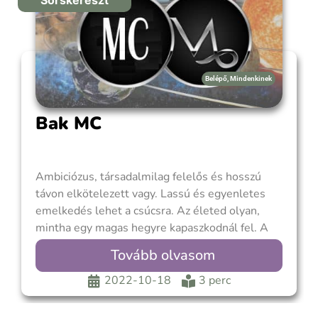
Sorskereszt
Belépő
,
Mindenkinek
Bak MC
Ambiciózus, társadalmilag felelős és hosszú
távon elkötelezett vagy. Lassú és egyenletes
emelkedés lehet a csúcsra. Az életed olyan,
mintha egy magas hegyre kapaszkodnál fel. A
nyilvános vagy szakmai helyzeteket
Tovább olvasom
körültekintően, gátolva, óvatosan vagy
felelősségteljesen közelíted meg. A Szaturnusz
2022-10-18
3 perc
uralja a Bak MC-t, ezért nézd meg a születési
képletedben melyik az