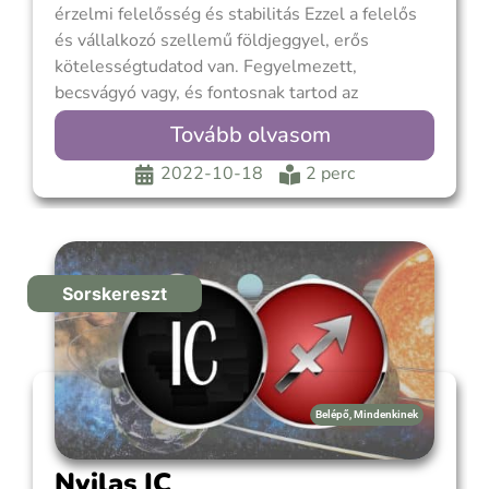
érzelmi felelősség és stabilitás Ezzel a felelős
és vállalkozó szellemű földjeggyel, erős
kötelességtudatod van. Fegyelmezett,
becsvágyó vagy, és fontosnak tartod az
elismertséget. A társadalmi elvárások és a
Tovább olvasom
környezeted véleménye fontos szerepet játszik
az életedben. Ha az otthoni élet stabil volt,
2022-10-18
2 perc
akkor lehet, hogy te voltál az a gyerek, aki
szívesen
Sorskereszt
Belépő
,
Mindenkinek
Nyilas IC