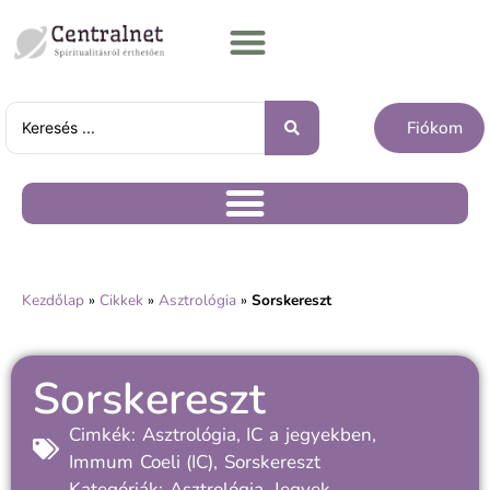
Fiókom
Kezdőlap
»
Cikkek
»
Asztrológia
»
Sorskereszt
Sorskereszt
Cimkék:
Asztrológia
,
IC a jegyekben
,
Immum Coeli (IC)
,
Sorskereszt
Kategóriák:
Asztrológia
,
Jegyek
,