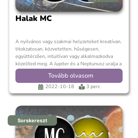
Halak MC
A nyilvános vagy szakmai helyzeteket kreatívan,
titokzatosan, közvetetten, hűségesen,
együttérzően, intuitívan vagy alkalmazkodva
közelíted meg. A Jupiter és a Neptunusz uralja a
Halak MC-t, ezért nézd meg melyik házakban
Tovább olvasom
található a Jupiter és a Neptun a születési
képletedben, hogy megmutassa hivatásod
2022-10-18
3 perc
lehetőségeinek birodalmát. Ügyelj a
függőségre, és hozz létre paramétereket
Sorskereszt