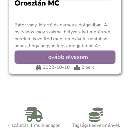
Oroszlán MC
Bátor vagy, kitartó és nemes a dolgaidban. A
nyilvános vagy szakmai helyzeteket merészen,
büszkén közelíted meg, rendkívüli tudatában
annak, hogy hogyan fogsz megjelenni. Az
Oroszlán MC-t a Nap uralja, nézd meg azt a
Tovább olvasom
házat, ahol a Nap áll a képletedben, hogy
megtaláld azt az életterületet, ahol a fénye
2022-10-18
2 perc
leginkább hatással
Kiszállítás 1 munkanapon
Tagsági kedvezmények