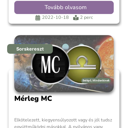
vagy szkeptikusan közelíted meg. A Mars és a
Tovább olvasom
Plútó uralja a Skorpió MC-t, ezért nézd meg,
melyik ház ad otthont a Marsnak és a Plútónak a
2022-10-18
2 perc
születési képletedben, hogy megtudd, az
Sorskereszt
Belépő
,
Mindenkinek
Mérleg MC
Elkötelezett, kiegyensúlyozott vagy és jól tudsz
együttműködni másokkal. A nyilvános vagy