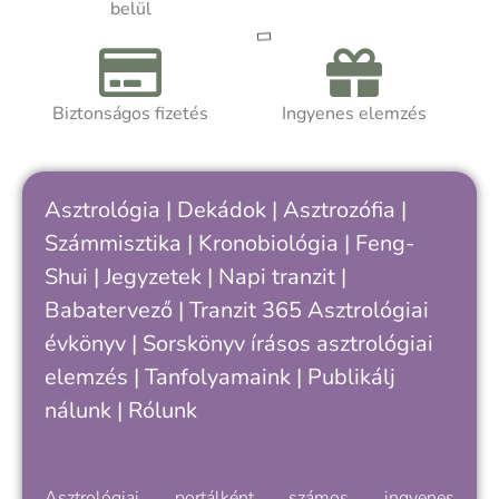
belül
Biztonságos fizetés
Ingyenes elemzés
Asztrológia
|
Dekádok
|
Asztrozófia
|
Számmisztika
|
Kronobiológia
|
Feng-
Shui
|
Jegyzetek
|
Napi tranzit
|
Babatervező
|
Tranzit 365
Asztrológiai
évkönyv
|
Sorskönyv
írásos asztrológiai
elemzés |
Tanfolyamaink
|
Publikálj
nálunk
|
Rólunk
Asztrológiai portálként számos ingyenes