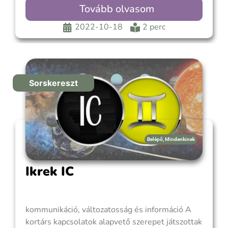
családi lojalitás volt a legfontosabb,
Tovább olvasom
megtanultad, hogy hűségesnek kell lenned a
családhoz. A Rák IC egy nagyon lágy, tápláló,
2022-10-18
2 perc
gondoskodó, ragaszkodó és sebezhető
Sorskereszt
Belépő
,
Mindenkinek
Ikrek IC
kommunikáció, változatosság és információ A
kortárs kapcsolatok alapvető szerepet játszottak