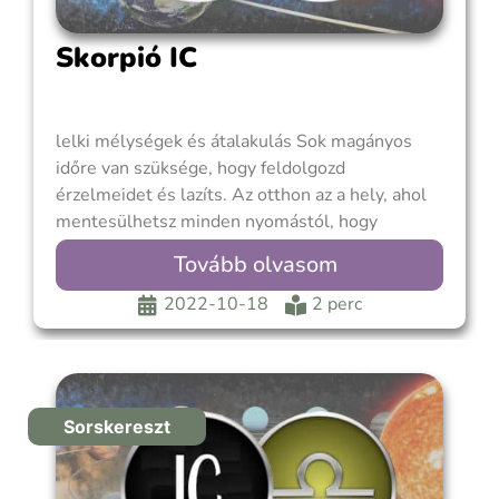
Skorpió IC
lelki mélységek és átalakulás Sok magányos
időre van szüksége, hogy feldolgozd
érzelmeidet és lazíts. Az otthon az a hely, ahol
mentesülhetsz minden nyomástól, hogy
teljesítened kellene vagy másokért tenni. Akár
Tovább olvasom
egyedül, akár pároddal vagy családoddal élsz,
jobban szereted az intim tereket. Igényed van
2022-10-18
2 perc
arra, hogy mindent a lehető legjobban és
Sorskereszt