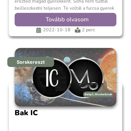
érezted magad gyerekként. Soha nem tudtál
beilleszkedni teljesen. Te voltál a furcsa gyerek
az iskolában, vagy a népszerű lázadó.
Tovább olvasom
Gyermekkorod minden volt, csak nem tipikus.
Még akkor is, ha tökéletesen megfeleltél az
2022-10-18
2 perc
iskolai normáknak, a szüleid különösek,
szokatlanok, vagy akár
Sorskereszt
Belépő
,
Mindenkinek
Bak IC