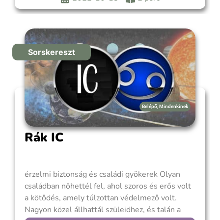
felnőttek (vagy mindkettő). Lehettél egyke,
elkényeztetett gyerek, de olyan is, akire nem
figyeltek
Sorskereszt
Belépő
,
Mindenkinek
Rák IC
érzelmi biztonság és családi gyökerek Olyan
családban nőhettél fel, ahol szoros és erős volt
a kötődés, amely túlzottan védelmező volt.
Nagyon közel állhattál szüleidhez, és talán a