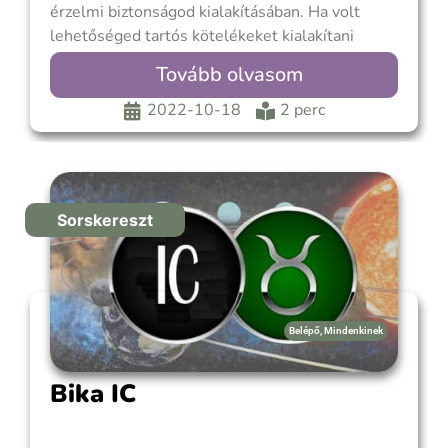
érzelmi biztonságod kialakításában. Ha volt
lehetőséged tartós kötelékeket kialakítani
iskolatársaiddal, barátaiddal és egészséges
Tovább olvasom
testvéri kapcsolataid voltak, akkor felnőttként is
jól fogod érezni magad másokkal. Érdeklődésed
2022-10-18
2 perc
sokoldalú és szellemileg nyitott vagy.
Szükséged van arra, hogy elmondhasd a
véleményedet, és eszmét cserélj
Sorskereszt
Belépő
,
Mindenkinek
Bika IC