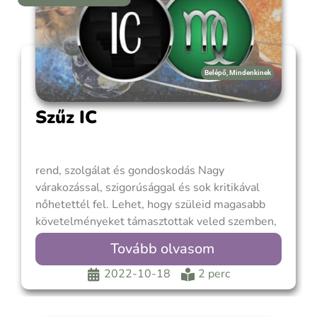
Belépő
,
Mindenkinek
Szűz IC
rend, szolgálat és gondoskodás Nagy
várakozással, szigorúsággal és sok kritikával
nőhetettél fel. Lehet, hogy szüleid magasabb
követelményeket támasztottak veled szemben,
mint a többi testvérrel szemben, vagy a
Tovább olvasom
tökéletességet követelték tőled. Olyan
környezetben is felnőhettél, amely nagyon
2022-10-18
2 perc
merev, strukturált, és nem volt sok hely az
érzelmek, a kreativitás és az intuíció