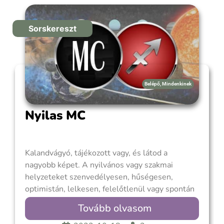
Sorskereszt
Belépő
,
Mindenkinek
Nyilas MC
Kalandvágyó, tájékozott vagy, és látod a
nagyobb képet. A nyilvános vagy szakmai
helyzeteket szenvedélyesen, hűségesen,
optimistán, lelkesen, felelőtlenül vagy spontán
módon közelíted meg. A Nyilas MC-t a Jupiter
Tovább olvasom
uralja, ezért keresd meg a Jupiter házát a