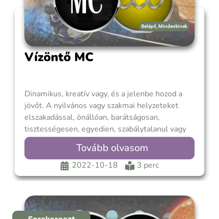
Belépő
,
Mindenkinek
Vízöntő MC
Dinamikus, kreatív vagy, és a jelenbe hozod a
jövőt. A nyilvános vagy szakmai helyzeteket
elszakadással, önállóan, barátságosan,
tisztességesen, egyedien, szabálytalanul vagy
találékonyan közelíted meg. Az Uránusz uralja a
Tovább olvasom
Vízöntő MC-t, ezért nézd meg azt a házat, ahol
az Uránusz van a születési képletedben a
2022-10-18
3 perc
hivatásod innovációja miatt. Alapvetően
barátságos vagy