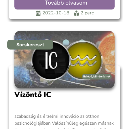
Tovább olvasom
menekülés, vagy akár lelki vagy pszichés
támadások. A határok és a stabilitás érzése
2022-10-18
2 perc
érdekében nagyon óvatos, esetleg merev,
körültekintő, szkeptikus, félénk vagy tartózkodó
és
Sorskereszt
Belépő
,
Mindenkinek
Vízöntő IC
szabadság és érzelmi innováció az otthon
pszichológiájában Valószínűleg egészen másnak