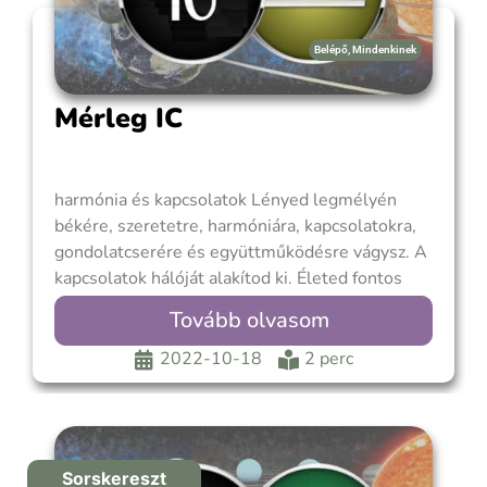
Belépő
,
Mindenkinek
Mérleg IC
harmónia és kapcsolatok Lényed legmélyén
békére, szeretetre, harmóniára, kapcsolatokra,
gondolatcserére és együttműködésre vágysz. A
kapcsolatok hálóját alakítod ki. Életed fontos
kérdése, hogyan teremthetsz összhangot a
Tovább olvasom
kapcsolatok utáni vágyad és az egyéni
kívánságaid és szükségleteid között. Félsz a
2022-10-18
2 perc
diszharmóniától és a visszautasítástól. Született
tehetséged van a stratégiai viselkedésre,
melynek révén diplomatikusan
Sorskereszt