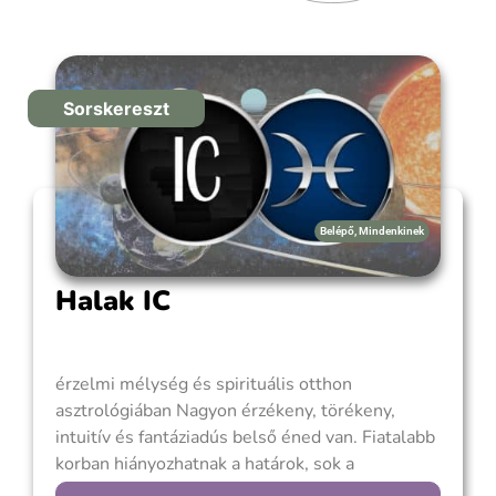
Sorskereszt
Belépő
,
Mindenkinek
Halak IC
érzelmi mélység és spirituális otthon
asztrológiában Nagyon érzékeny, törékeny,
intuitív és fantáziadús belső éned van. Fiatalabb
korban hiányozhatnak a határok, sok a
bizonytalanság, zűrzavar, manipuláció, illúziók,