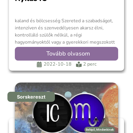
kaland és bölcsesség Szereted a szabadságot,
intenzíven és szenvedélyesen akarsz élni,
kontrolláló szülők nélkül, a régi
hagyományoktól vagy a gyerekkori megszokott
gondolkodásmódtól mentesen. Nehéz egy
Tovább olvasom
helyen letelepedned. Ideális helyzet lehet, hogy
több állandó hely között mozogsz. Minden, amit
2022-10-18
2 perc
gondolsz, hiszel és megélsz, nagyléptékű és
intenzív. Nagyon vágysz a boldogságra. Már
Sorskereszt
Belépő
,
Mindenkinek