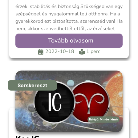
érzéki stabilitás és biztonság Szükséged van egy
szépséggel és nyugalommal teli otthonra. Ha a
gyerekkorod ezt biztosította, szerencséd van! Ha
nem, akkor szenvedhettél ettől, az érzéseket
mélyen lenyomva, addig amig fel nem jöttek
Tovább olvasom
egy adott pillanatban. A Bika IC olyan áldás,
amely felkészít arra, hogy felnőttkorodban stabil
2022-10-18
1 perc
otthont és családot
Sorskereszt
Belépő
,
Mindenkinek