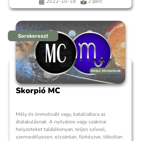
születési képletedben, hogy megtaláld az élet
2022-10-18
2 perc
azon területét, ahol hivatásod hatalmat kap.
Kiterjedt és
Sorskereszt
Belépő
,
Mindenkinek
Skorpió MC
Mély és önmotivált vagy, katalizátora az
átalakulásnak. A nyilvános vagy szakmai
helyzeteket találékonyan, teljes szívvel,
szenvedélyesen, elszántan, fürkészve, titkoltan