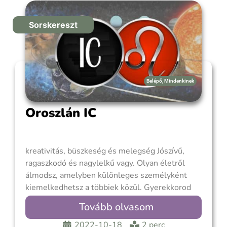
Sorskereszt
Belépő
,
Mindenkinek
Oroszlán IC
kreativitás, büszkeség és melegség Jószívű,
ragaszkodó és nagylelkű vagy. Olyan életről
álmodsz, amelyben különleges személyként
kiemelkedhetsz a többiek közül. Gyerekkorod
drámai lehetett, függetlenül attól, hogy
Tovább olvasom
természetednél fogva vonzott-e a fellépés, vagy
érzelmi zavarokba keveredtek az életedben élő
2022-10-18
2 perc