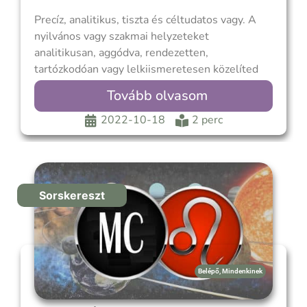
Precíz, analitikus, tiszta és céltudatos vagy. A
nyilvános vagy szakmai helyzeteket
analitikusan, aggódva, rendezetten,
tartózkodóan vagy lelkiismeretesen közelíted
meg. A Merkúr uralja a Szűz MC-t, ezért nézd
Tovább olvasom
meg, hol áll a Merkúr a születési képletedben,
hogy megtaláld azt az életterületet, ahol a
2022-10-18
2 perc
vezetésed érvényesül. A részletekre való ilyen
nagy odafigyeléssel
Sorskereszt
Belépő
,
Mindenkinek