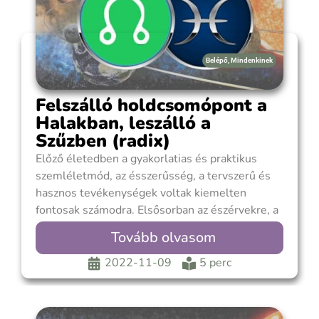
Belépő
,
Mindenkinek
Felszálló holdcsomópont a
Halakban, leszálló a
Szűzben (radix)
Előző életedben a gyakorlatias és praktikus
szemléletmód, az ésszerűsség, a tervszerű és
hasznos tevékenységek voltak kiemelten
fontosak számodra. Elsősorban az észérvekre, a
logikára és a józan eszedre támaszkodtál
Tovább olvasom
minden téren. Mindig a rendet kerested, olyan
erősen kívántad a szigorú szabályokat, hogy
2022-11-09
5 perc
azok betartása vagy megteremtése érdekében
elnyomtad a szükségleteidet, feszültséget