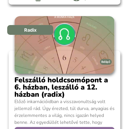
vagy érdekeiket figyelmen kívül hagyva. Csak a
cél és saját érdekeid szem előtt tartása volt
fontos.
Radix
Belépő
Felszálló holdcsomópont a
6. házban, leszálló a 12.
házban (radix)
Előző inkarnációidban a visszavonultság volt
jellemző rád. Úgy érezted, túl durva, anyagias és
érzelemmentes a világ, nincs igazán helyed
benne. Az egyedüllét lehetővé tette, hogy