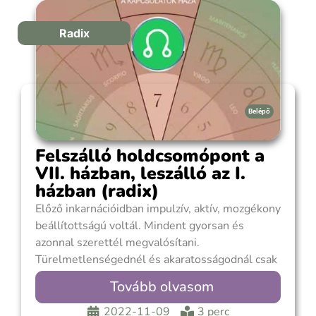
elkerülni. Az óvatosság
Radix
Belépő
Felszálló holdcsomópont a
VII. házban, leszálló az I.
házban (radix)
Előző inkarnációidban impulzív, aktív, mozgékony
beállítottságú voltál. Mindent gyorsan és
azonnal szerettél megvalósítani.
Türelmetlenségednél és akaratosságodnál csak
az önfejűség lehetett nagyobb. Kirobbanó
Tovább olvasom
energikussággal törtél céljaid felé közben észre
sem vetted, hogy másokon átgázolsz, érzéseiket
2022-11-09
3 perc