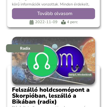
körű információk vonzottak. Minden érdekelt,
amivel még nem találkoztál, de egyetlen
Tovább olvasom
témánál sem időztél hosszabb ideig, mert már
újabb dolog felé irányult figyelmed. Ez a fajta
2022-11-09
4 perc
nyitottság sokoldalúvá tett, növelte
ismereteidet, intellektuális
Radix
Belépő
,
Mindenkinek
Felszálló holdcsomópont a
Skorpióban, leszálló a
Bikában (radix)