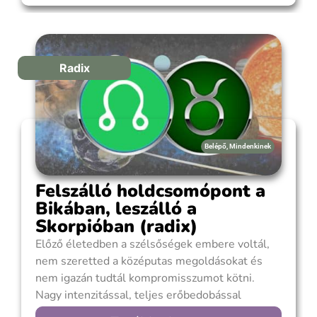
optimista hited, magabiztos fellépésed,
filozófikus alkatod másokat is magával ragadott
és nézeteidet társadalmi szinten is
érvényesíteni
Radix
Belépő
,
Mindenkinek
Felszálló holdcsomópont a
Bikában, leszálló a
Skorpióban (radix)
Előző életedben a szélsőségek embere voltál,
nem szeretted a középutas megoldásokat és
nem igazán tudtál kompromisszumot kötni.
Nagy intenzitással, teljes erőbedobással
végeztél mindent. Saját adottságaidban nem