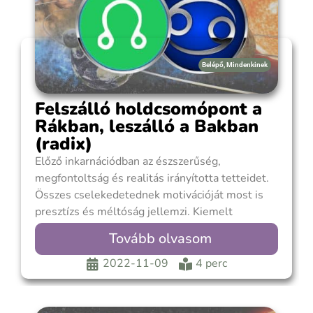
Belépő
,
Mindenkinek
Felszálló holdcsomópont a
Rákban, leszálló a Bakban
(radix)
Előző inkarnációdban az észszerűség,
megfontoltság és realitás irányította tetteidet.
Összes cselekedetednek motivációját most is
presztízs és méltóság jellemzi. Kiemelt
fontosságú volt számodra a külvilágban való
Tovább olvasom
érvényesülés, a karrier és az anyagi biztonság
megteremtése. Úgy gondoltad, hogy az érzelmi,
2022-11-09
4 perc
hangulati befolyásoltság csak akadályoznak
törekvéseidben és elvonják figyelmedet a
hasznos teljesítménytől, ezért