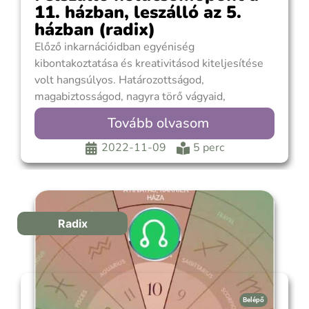
11. házban, leszálló az 5.
házban (radix)
Előző inkarnációidban egyéniség
kibontakoztatása és kreativitásod kiteljesítése
volt hangsúlyos. Határozottságod,
magabiztosságod, nagyra törő vágyaid,
bátorságod többnyire sikeressé tettek, ami még
Tovább olvasom
jobban erősítette önbizalmad, öntudatos
viselkedésedet. Természetes volt, hogy
2022-11-09
5 perc
kiemelkedsz a többiek közül, elvártad, hogy
elismerjék vezetői képességedet és
felnézzenek rád. Fontos volt számodra a jólét, a
kényelem, az élet örömeinek
Radix
Belépő