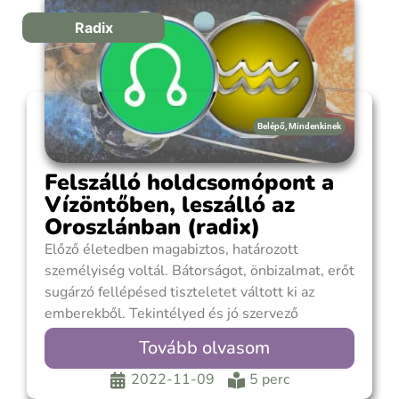
Radix
Belépő
,
Mindenkinek
Felszálló holdcsomópont a
Vízöntőben, leszálló az
Oroszlánban (radix)
Előző életedben magabiztos, határozott
személyiség voltál. Bátorságot, önbizalmat, erőt
sugárzó fellépésed tiszteletet váltott ki az
emberekből. Tekintélyed és jó szervező
képességed segítségével vezető szerepbe
Tovább olvasom
kerültél. Optimista szemléletmóddal álltál a
dolgokhoz. Az önmagadba vetett hit, a
2022-11-09
5 perc