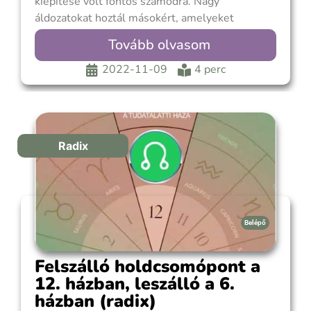
kiépítése volt fontos számodra. Nagy
áldozatokat hoztál másokért, amelyeket
véleményed szerint nem igazán méltányoltak,
Tovább olvasom
és most hordozod magadban a neheztelés és
fájdalom érzéseit. Úgy érzed, hogy a többi
2022-11-09
4 perc
embernek magától kellene rájönni az
érdemeidre és értékelni azokat. Viszont
Radix
Belépő
Felszálló holdcsomópont a
12. házban, leszálló a 6.
házban (radix)