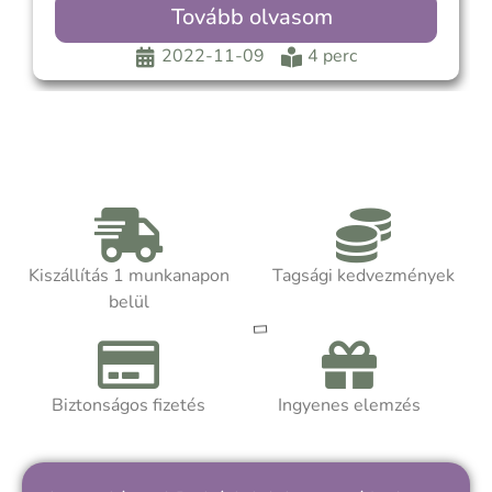
befelé figyelj és a lelki folyamatokra koncentrálj
Tovább olvasom
és a múlttal foglalkozz. A gyakori meditatív
állapotok elősegítették a fizikai érzékeke feletti
2022-11-09
4 perc
érzékelés kialakulását. Ez az érzékenység
Kiszállítás 1 munkanapon
Tagsági kedvezmények
belül
Biztonságos fizetés
Ingyenes elemzés