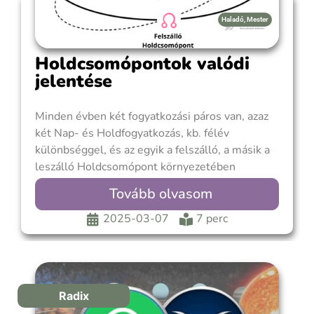
Haladó
,
Mester
Holdcsomópontok valódi
jelentése
Minden évben két fogyatkozási páros van, azaz
két Nap- és Holdfogyatkozás, kb. félév
különbséggel, és az egyik a felszálló, a másik a
leszálló Holdcsomópont környezetében
történik. Nemsokára elérkezik ez az időszak,
Tovább olvasom
azonban addig lenne mit tisztázni a jelenségek
körül. Holdcsomópontok Az Ekliptika (Nap
2025-03-07
7 perc
látszólagos útja) és a Hold pályája kb.
Radix