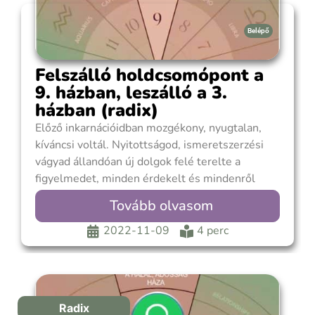
Belépő
Felszálló holdcsomópont a
9. házban, leszálló a 3.
házban (radix)
Előző inkarnációidban mozgékony, nyugtalan,
kíváncsi voltál. Nyitottságod, ismeretszerzési
vágyad állandóan új dolgok felé terelte a
figyelmedet, minden érdekelt és mindenről
tudni szerettél volna. Széles ismeretségi köröd,
Tovább olvasom
jó kapcsolatteremtő képességed és kiváló
kommunikációs adottságaid alkalmat adtak a
2022-11-09
4 perc
folyamatos információcserére. Most igyekszel
kiszabadítani magad a bonyodalmak hálójából.
Egyrészt szeretnél egyedül lenni, de
Radix