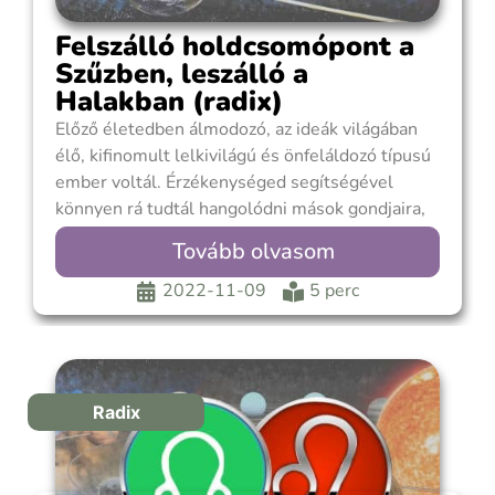
Felszálló holdcsomópont a
Szűzben, leszálló a
Halakban (radix)
Előző életedben álmodozó, az ideák világában
élő, kifinomult lelkivilágú és önfeláldozó típusú
ember voltál. Érzékenységed segítségével
könnyen rá tudtál hangolódni mások gondjaira,
problémáira. Jótékony természeted, a
Tovább olvasom
bensődből fakadó együttérzés azonnali
segítségnyújtásra ösztönzött. Gyakran
2022-11-09
5 perc
magaddal sem törődve, önfeláldozó módon
igyekeztél mások problémáját megoldani,
miközben a sajátodat nem voltál képes.
Hiányzott a
Radix