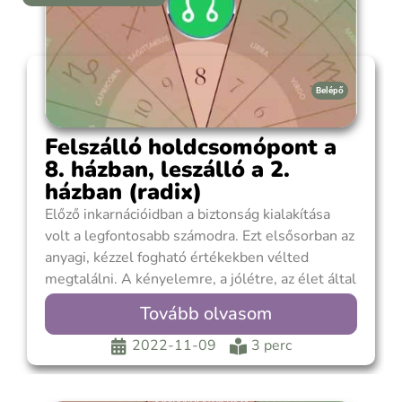
Belépő
Felszálló holdcsomópont a
8. házban, leszálló a 2.
házban (radix)
Előző inkarnációidban a biztonság kialakítása
volt a legfontosabb számodra. Ezt elsősorban az
anyagi, kézzel fogható értékekben vélted
megtalálni. A kényelemre, a jólétre, az élet által
adható fizikális örömök megélésére
Tovább olvasom
koncentráltál. A biztonságérzetet a
kiszámíthatóság, a stabilitás adta, ezért
2022-11-09
3 perc
őrizkedtél a bizonytalannak látszó, kockázatos
dolgoktól, ezeket messzemenően megpróbáltad