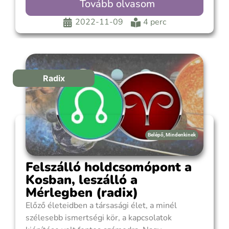
Tovább olvasom
tudtál teljesen meg bízni. Azt hitted, hogy
másoknak folyamatosan hátsó gondolatai
2022-11-09
4 perc
vannak. Tudattalanul állandóan ellenőrizted
saját életkörülményeid nagy részét, de mások
előtt rejtetten. Bizalmatlanságod
Radix
Belépő
,
Mindenkinek
Felszálló holdcsomópont a
Kosban, leszálló a
Mérlegben (radix)
Előző életeidben a társasági élet, a minél
szélesebb ismertségi kör, a kapcsolatok