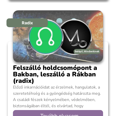
határozottság, a gyakorlatiasság, a jó
helyzetfelismerő képességed kiemelkedő
teljesítményekre tett alkalmassá. Kimagasló
képességeid, erőteljes személyiséged
Radix
Belépő
,
Mindenkinek
Felszálló holdcsomópont a
Bakban, leszálló a Rákban
(radix)
Előző inkarnációidat az érzelmek, hangulatok, a
szeretetéhség és a gyöngédség határozta meg.
A családi fészek kényelmében, védelmében,
biztonságában éltél, és elvártad, hogy
odafigyeljenek rád és gondoskodjanak rólad.
Tovább olvasom