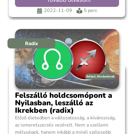
Természetes módon bíztad magad másokra, és
azt gondoltad, hogy hozzátartozód feladata a
2022-11-09
5 perc
megélhetés és az egzisztencia megteremtése.
Rózsaszín szemüvegen át nézted a világot,
Radix
Belépő
,
Mindenkinek
Felszálló holdcsomópont a
Nyilasban, leszálló az
Ikrekben (radix)
Előző életedben a változatosság, a kíváncsiság,
az ismeretszerzés vezérelt. Nem a szellemi
mélységek, hanem inkább a minél szélesebb