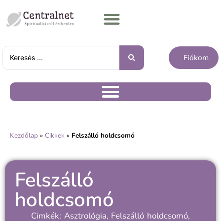
Fiókom
Kezdőlap
»
Cikkek
»
Felszálló holdcsomó
Felszálló
holdcsomó
Cimkék:
Asztrológia
,
Felszálló holdcsomó
,