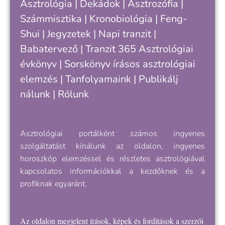
Asztrológia
|
Dekádok
|
Asztrozófia
|
Számmisztika
|
Kronobiológia
|
Feng-
Shui
|
Jegyzetek
|
Napi tranzit
|
Babatervező
|
Tranzit 365
Asztrológiai
évkönyv
|
Sorskönyv
írásos asztrológiai
elemzés |
Tanfolyamaink
|
Publikálj
nálunk
|
Rólunk
Asztrológiai portálként számos ingyenes
szolgáltatást kínálunk az oldalon, ingyenes
horoszkóp elemzéssel és részletes asztrológiával
kapcsolatos információkkal a kezdőknek és a
profiknak egyaránt.
Az oldalon megjelent írások, képek és fordítások a szerzői