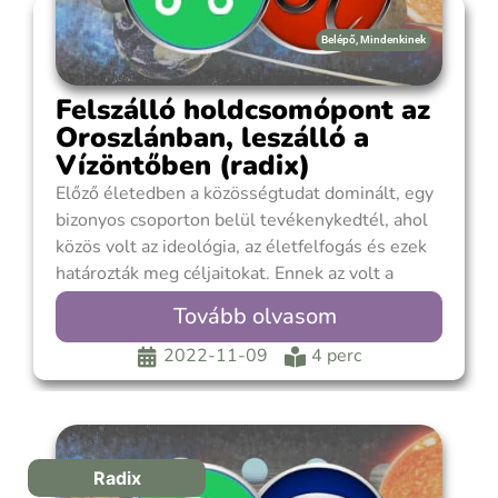
Belépő
,
Mindenkinek
Felszálló holdcsomópont az
Oroszlánban, leszálló a
Vízöntőben (radix)
Előző életedben a közösségtudat dominált, egy
bizonyos csoporton belül tevékenykedtél, ahol
közös volt az ideológia, az életfelfogás és ezek
határozták meg céljaitokat. Ennek az volt a
hátránya, hogy ez egyéni, önálló gondolatok,
Tovább olvasom
egyedi elképzelések háttérbe szorultak, az
egyéniségből fakadó kreativitás nem juthatott
2022-11-09
4 perc
érvényre. Sorsod alakításának felelősségét
átruháztad a közösségre. A
Radix