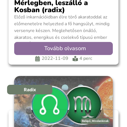
Mérlegben, leszálló a
Kosban (radix)
Előző inkarnációidban élre törő akaratoddal az
előmenetelre helyezted a fő hangsúlyt, mindig
versenyre készen. Meglehetősen önálló,
akaratos, energikus és cselekvő típusú ember
voltál. Állandó tettrekészség és bizonyítási vágy
Tovább olvasom
hajtott, szerettél mindenben első és legjobb
lenni. A nehézségek csak erősítettek, gyors és
2022-11-09
4 perc
ösztönös cselekvésre sarkalltak, sok esetben
értél el sikereket. Csak
Radix
Belépő
,
Mindenkinek