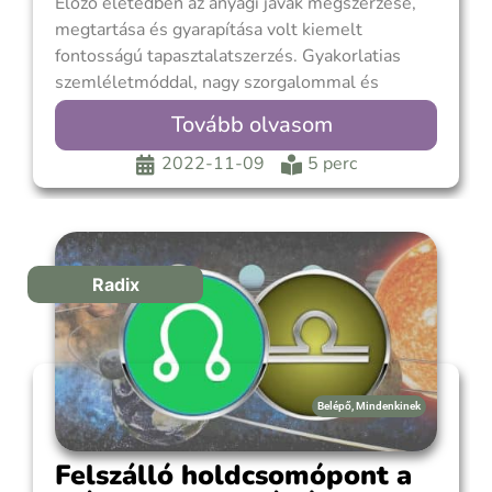
Előző életedben az anyagi javak megszerzése,
megtartása és gyarapítása volt kiemelt
fontosságú tapasztalatszerzés. Gyakorlatias
szemléletmóddal, nagy szorgalommal és
kitartással koncentráltál egzisztenciád
Tovább olvasom
megteremtésére, értékeid megőrzésére. Ezek
egyrészt biztonságot adtak, másrészt
2022-11-09
5 perc
lehetőséget teremtettek az élet által adható
fizikális örömök élvezetére. Szeretted a szép
otthont, a kényelmet, a bőséges, finom
ételeket, elegáns ruhákat
Radix
Belépő
,
Mindenkinek
Felszálló holdcsomópont a