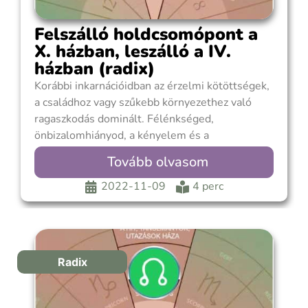
Felszálló holdcsomópont a
X. házban, leszálló a IV.
házban (radix)
Korábbi inkarnációidban az érzelmi kötöttségek,
a családhoz vagy szűkebb környezethez való
ragaszkodás dominált. Félénkséged,
önbizalomhiányod, a kényelem és a
gondoskodás iránti igényed visszahúzódóvá és
Tovább olvasom
cselekvőképtelenné tett. Az egyéni fejlődés, az
önálló tevékenység, a felelősségteljes
2022-11-09
4 perc
hivatástudat nem tudott előtérbe kerülni. Sok
idődet elveszi, hogy családod kívánságainak
eleget tegyél. Állandóan akadályoztatva érzed
Radix