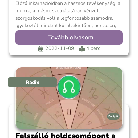
Előző inkarnációidban a hasznos tevékenység, a
munka, a mások szolgálatában végzett
szorgoskodás volt a legfontosabb számodra.
Igyekeztél mindent körültekintően, pontosan,
precízen végezni, a tökéletességre törekedtél.
Tovább olvasom
Kerülted a felesleges, haszontalan dolgokat, a
legegyszerűbb és leginkább praktikus
2022-11-09
4 perc
megoldásokat kerested. Mindenben a
racionalitás vezetett, az érzelmi befolyásoktól
igyekeztél elhatárolódni, ami elnyomta az
együttérzés
Radix
Belépő
Felszálló holdcsomópont a