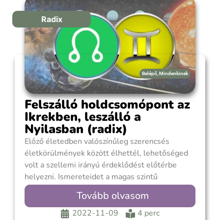
Radix
Belépő
,
Mindenkinek
Felszálló holdcsomópont az
Ikrekben, leszálló a
Nyilasban (radix)
Előző életedben valószínűleg szerencsés
életkörülmények között élhettél, lehetőséged
volt a szellemi irányú érdeklődést előtérbe
helyezni. Ismereteidet a magas szintű
tanulmányok, hosszabb, távolabbi országokban
Tovább olvasom
tett látogatásaid révén szerezted és mélyítetted
el. Határozott életfilozófiát alakítottál ki,
2022-11-09
4 perc