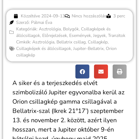
Közzétéve
2024-09-13
Nincs hozzászólás
3 perc
Szerző: Pálmai Éva
Kategóriák:
Asztrológia
,
Bolygók
,
Csillagképek és
állócsillagok
,
Előrejelzések
,
Események
,
Jegyek
,
Tranzitok
Cimkék:
Asztrológia
,
Bellatrix csillag
,
Csillagkép
,
Csillagképek és állócsillagok
,
Jupiter-Bellatrix
,
Orion
csillagkép
A siker és a terjeszkedés elvét
szimbolizáló Jupiter egyvonalba kerül az
Orion csillagkép gamma csillagával a
Bellatrix-szal (Ikrek 21°17’) szeptember
13. és november 2. között, azért ilyen
hosszan, mert a Jupiter október 9-én
hátrálni kezd, úgyhogy majd 2025