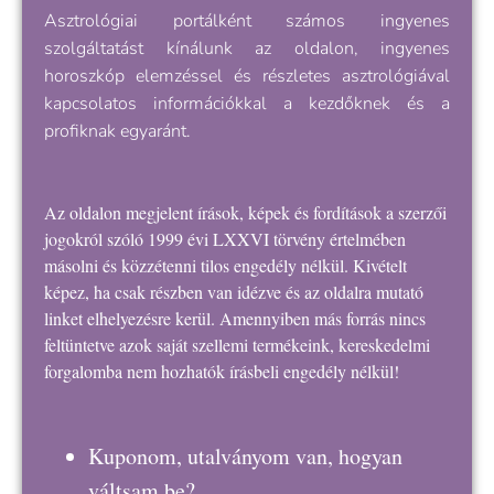
Asztrológiai portálként számos ingyenes
szolgáltatást kínálunk az oldalon, ingyenes
horoszkóp elemzéssel és részletes asztrológiával
kapcsolatos információkkal a kezdőknek és a
profiknak egyaránt.
Az oldalon megjelent írások, képek és fordítások a szerzői
jogokról szóló 1999 évi LXXVI törvény értelmében
másolni és közzétenni tilos engedély nélkül. Kivételt
képez, ha csak részben van idézve és az oldalra mutató
linket elhelyezésre kerül. Amennyiben más forrás nincs
feltüntetve azok saját szellemi termékeink, kereskedelmi
forgalomba nem hozhatók írásbeli engedély nélkül!
Kuponom, utalványom van, hogyan
váltsam be?