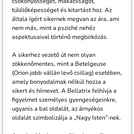
csökönyösséget, makacsságot,
túlélőképességet és kitartást hoz. Az
általa ígért sikernek megvan az ára, ami
nem más, mint a psziché nehéz
aspektusaival történő megbirkózás.
A sikerhez vezető út nem olyan
zökkenőmentes, mint a Betelgeuse
(Orion jobb vállán levő csillag) esetében,
amely bonyodalmak nélkül hozza a
sikert és hírnevet. A Bellatrix felhívja a
figyelmet személyes gyengeségeinkre,
ugyanis a bal oldalát, az árnyékos
oldalát szimbolizálja a „Nagy Isten”-nek.