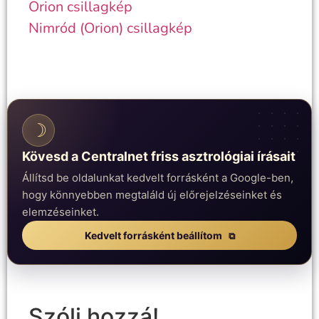
Orion csillagkép
Nimród (Orion) csillagkép
☽
Kövesd a Centralnet friss asztrológiai írásait
Állítsd be oldalunkat kedvelt forrásként a Google-ben,
hogy könnyebben megtaláld új előrejelzéseinket és
elemzéseinket.
Kedvelt forrásként beállítom
Szólj hozzá!