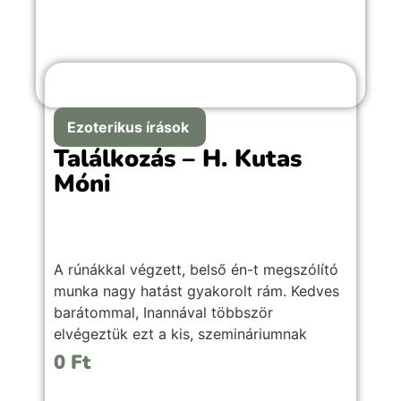
A
Fényszögek a tranzitokban
segít
eligazodni az aktuális égi hatások között –
akár önismerethez, akár asztrológiai
munkához keresel inspirációt.
Átlátható, gyakorlati útmutató a
tranzitfényszögek értelmezéséhez,
Ezoterikus írások
laikusoknak és szakmabelieknek egyaránt.
Találkozás – H. Kutas
Móni
Nyomtatott könyv formátumban !
A rúnákkal végzett, belső én-t megszólító
munka nagy hatást gyakorolt rám. Kedves
barátommal, Inannával többször
elvégeztük ezt a kis, szemináriumnak
nevezett szertartás sorozatot, amely által
0
Ft
az önmagunkba vetett hitet erősítettük, és
kapcsolatba kerülhettünk a bennünk élő