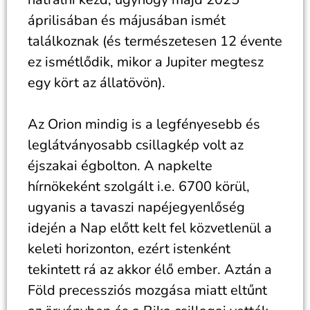
áprilisában és májusában ismét
találkoznak (és természetesen 12 évente
ez ismétlődik, mikor a Jupiter megtesz
egy kört az állatövön).
Az Orion mindig is a legfényesebb és
leglátványosabb csillagkép volt az
éjszakai égbolton. A napkelte
hírnökeként szolgált i.e. 6700 körül,
ugyanis a tavaszi napéjegyenlőség
idején a Nap előtt kelt fel közvetlenül a
keleti horizonton, ezért istenként
tekintett rá az akkor élő ember. Aztán a
Föld precessziós mozgása miatt eltűnt