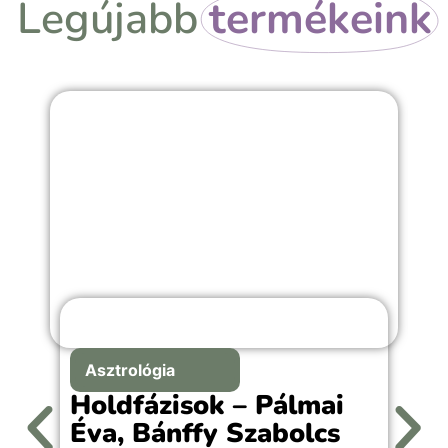
Legújabb
termékeink
Asztrológia
Holdfázisok – Pálmai
Éva, Bánffy Szabolcs