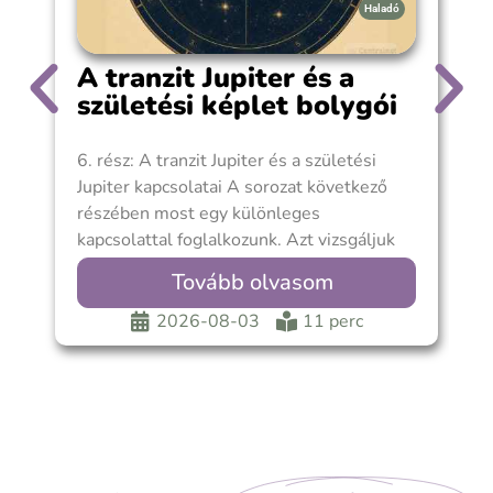
Haladó
A tranzit Jupiter és a
születési képlet bolygói
6. rész: A tranzit Jupiter és a születési
A
Jupiter kapcsolatai A sorozat következő
s
részében most egy különleges
f
kapcsolattal foglalkozunk. Azt vizsgáljuk
m
meg, mit jelezhet, amikor
Tovább olvasom
2026-08-03
11 perc