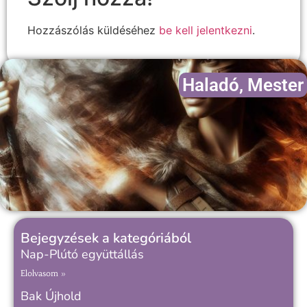
Hozzászólás küldéséhez
be kell jelentkezni
.
Haladó
,
Mester
Bejegyzések a kategóriából
Nap-Plútó együttállás
Elolvasom »
Bak Újhold