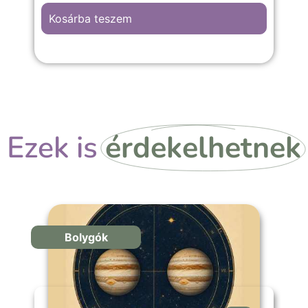
Istennővel.
Kosárba teszem
Ezek is
érdekelhetnek
Bolygók