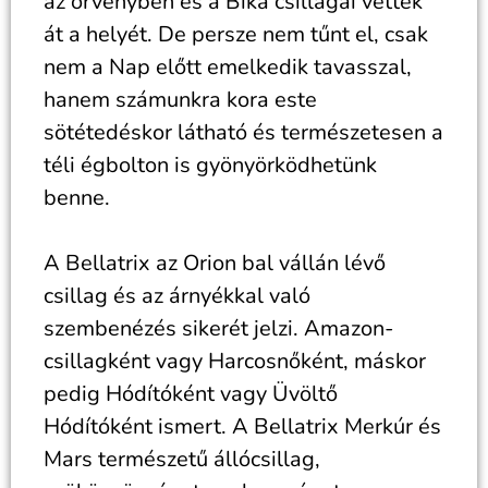
az örvényben és a Bika csillagai vették
át a helyét. De persze nem tűnt el, csak
nem a Nap előtt emelkedik tavasszal,
hanem számunkra kora este
sötétedéskor látható és természetesen a
téli égbolton is gyönyörködhetünk
benne.
A Bellatrix az Orion bal vállán lévő
csillag és az árnyékkal való
szembenézés sikerét jelzi. Amazon-
csillagként vagy Harcosnőként, máskor
pedig Hódítóként vagy Üvöltő
Hódítóként ismert. A Bellatrix Merkúr és
Mars természetű állócsillag,