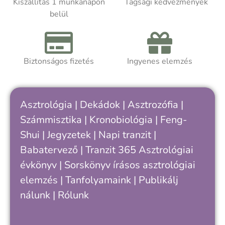
Kiszállítás 1 munkanapon
Tagsági kedvezmények
m
belül
Akár asztrológiát tanulsz, akár
t
önismereti úton jársz, a kötet segít
k
felismerni, hogy hol tartasz a saját
ciklusodban – és hogyan értheted meg
Biztonságos fizetés
Ingyenes elemzés
A
jobban önmagad, döntéseid és
a
kapcsolataid ritmusát.
h
k
Asztrológia
|
Dekádok
|
Asztrozófia
|
c
Számmisztika
|
Kronobiológia
|
Feng-
„
Shui
|
Jegyzetek
|
Napi tranzit
|
s
v
Babatervező
|
Tranzit 365
Asztrológiai
k
évkönyv
|
Sorskönyv
írásos asztrológiai
e
elemzés |
Tanfolyamaink
|
Publikálj
nálunk
|
Rólunk