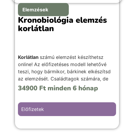
Elemzések
Kronobiológia elemzés
korlátlan
Korlátlan
számú elemzést készíthetsz
online! Az előfizetéses modell lehetővé
teszi, hogy bármikor, bárkinek elkészítsd
az elemzését. Családtagok számára, de
akár ajándékba is tudod adni, hasonló
34900
Ft
minden 6 hónap
jellegű önismereti szolgáltatásod mellé.
(Nincsen korlátozva az értékesítése sem.)
Előfizetek