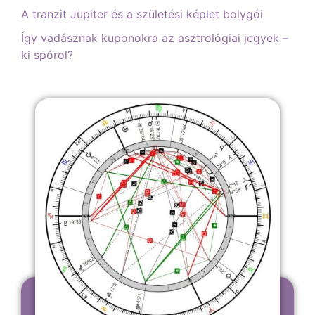
A tranzit Jupiter és a születési képlet bolygói
Így vadásznak kuponokra az asztrológiai jegyek –
ki spórol?