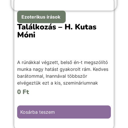
Ezoterikus írások
Találkozás – H. Kutas
Móni
A rúnákkal végzett, belső én-t megszólító
munka nagy hatást gyakorolt rám. Kedves
barátommal, Inannával többször
elvégeztük ezt a kis, szemináriumnak
nevezett szertartás sorozatot, amely által
0
Ft
az önmagunkba vetett hitet erősítettük, és
kapcsolatba kerülhettünk a bennünk élő
Istennővel.
Kosárba teszem