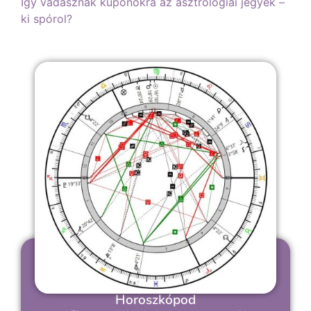
Így vadásznak kuponokra az asztrológiai jegyek –
ki spórol?
Horoszkópod