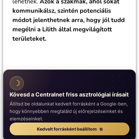
lehetnek.
Azok a szakmák, ahol sokat
kommunikálsz, szintén potenciális
módot jelenthetnek arra, hogy jól tudd
megélni a Lilith által megvilágított
területeket.
☽
Kövesd a Centralnet friss asztrológiai írásait
Állítsd be oldalunkat kedvelt forrásként a Google-ben,
hogy könnyebben megtaláld új előrejelzéseinket és
elemzéseinket.
Kedvelt forrásként beállítom