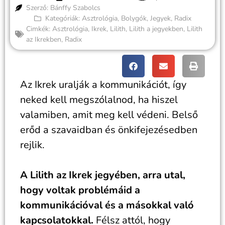
Szerző: Bánffy Szabolcs
Kategóriák:
Asztrológia
,
Bolygók
,
Jegyek
,
Radix
Cimkék:
Asztrológia
,
Ikrek
,
Lilith
,
Lilith a jegyekben
,
Lilith
az Ikrekben
,
Radix
Az Ikrek uralják a kommunikációt, így
neked kell megszólalnod, ha hiszel
valamiben, amit meg kell védeni. Belső
erőd a szavaidban és önkifejezésedben
rejlik.
A Lilith az Ikrek jegyében, arra utal,
hogy voltak problémáid a
kommunikációval és a másokkal való
kapcsolatokkal.
Félsz attól, hogy