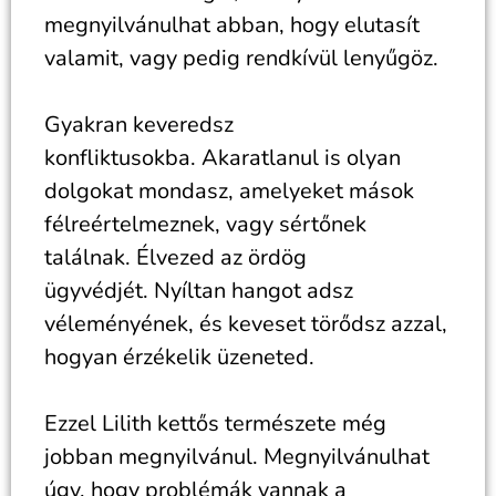
megnyilvánulhat abban, hogy elutasít
valamit, vagy pedig rendkívül lenyűgöz.
Gyakran keveredsz
konfliktusokba. Akaratlanul is olyan
dolgokat mondasz, amelyeket mások
félreértelmeznek, vagy sértőnek
találnak. Élvezed az ördög
ügyvédjét. Nyíltan hangot adsz
véleményének, és keveset törődsz azzal,
hogyan érzékelik üzeneted.
Ezzel Lilith kettős természete még
jobban megnyilvánul. Megnyilvánulhat
úgy, hogy problémák vannak a