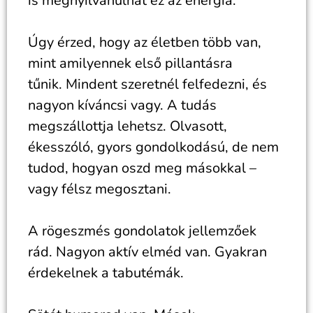
is megnyilvánulhat ez az energia.
Úgy érzed, hogy az életben több van,
mint amilyennek első pillantásra
tűnik. Mindent szeretnél felfedezni, és
nagyon kíváncsi vagy. A tudás
megszállottja lehetsz. Olvasott,
ékesszóló, gyors gondolkodású, de nem
tudod, hogyan oszd meg másokkal –
vagy félsz megosztani.
A rögeszmés gondolatok jellemzőek
rád. Nagyon aktív elméd van. Gyakran
érdekelnek a tabutémák.