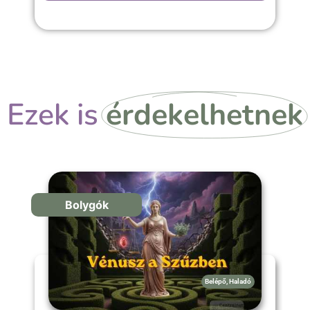
Ezek is
érdekelhetnek
Bolygók
Belépő
,
Haladó