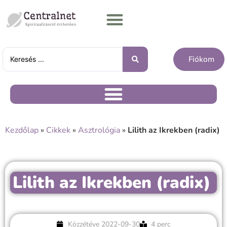
Fiókom
Kezdőlap
»
Cikkek
»
Asztrológia
»
Lilith az Ikrekben (radix)
Lilith az Ikrekben (radix)
Közzétéve
2022-09-30
4 perc