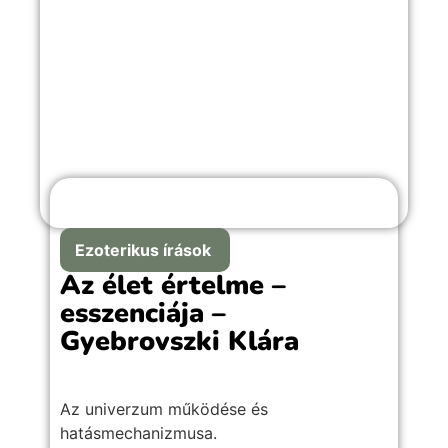
Ezoterikus írások
Az élet értelme –
esszenciája –
Gyebrovszki Klára
Az univerzum működése és
hatásmechanizmusa.