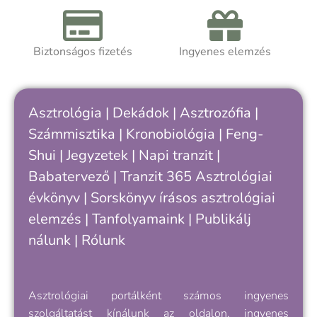
önismereti úton jársz, a kötet segít
k
felismerni, hogy hol tartasz a saját
ciklusodban – és hogyan értheted meg
Biztonságos fizetés
Ingyenes elemzés
A
jobban önmagad, döntéseid és
a
kapcsolataid ritmusát.
h
k
Asztrológia
|
Dekádok
|
Asztrozófia
|
c
Számmisztika
|
Kronobiológia
|
Feng-
„
Shui
|
Jegyzetek
|
Napi tranzit
|
s
v
Babatervező
|
Tranzit 365
Asztrológiai
k
évkönyv
|
Sorskönyv
írásos asztrológiai
e
elemzés |
Tanfolyamaink
|
Publikálj
nálunk
|
Rólunk
Asztrológiai portálként számos ingyenes
szolgáltatást kínálunk az oldalon, ingyenes