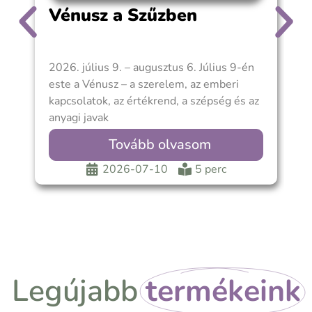
Vénusz a Szűzben
2026. július 9. – augusztus 6. Július 9-én
A
este a Vénusz – a szerelem, az emberi
m
kapcsolatok, az értékrend, a szépség és az
m
anyagi javak
p
a
Tovább olvasom
2026-07-10
5 perc
Legújabb
termékeink