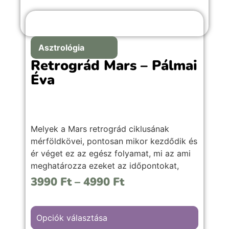
Asztrológia
Retrográd Mars – Pálmai
Éva
Melyek a Mars retrográd ciklusának
mérföldkövei, pontosan mikor kezdődik és
ér véget ez az egész folyamat, mi az ami
meghatározza ezeket az időpontokat,
valamint mire érdemes figyelni, és hogyan
3990
Ft
–
4990
Ft
lehet kihozni a legjobbat ezekből az
időszakokból.
Opciók választása