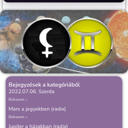
Bejegyzések a kategóriából
2022.07.06. Szerda
Elolvasom »
Mars a jegyekben (radix)
Elolvasom »
Jupiter a házakban (radix)