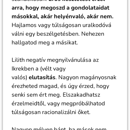
arra, hogy megoszd a gondolataidat
másokkal, akár helyénvaló, akár nem.
Hajlamos vagy túlságosan uralkodóvá
válni egy beszélgetésben. Nehezen
hallgatod meg a másikat.
Lilith negatív megnyilvánulása az
Ikrekben a (vélt vagy
valós)
elutasítás
. Nagyon magányosnak
érezheted magad, és úgy érzed, hogy
senki sem ért meg. Elszakadhatsz
érzelmeidtől, vagy megpróbálhatod
túlságosan racionalizálni őket.
Nagyon mélyen bánt, ha mások nem