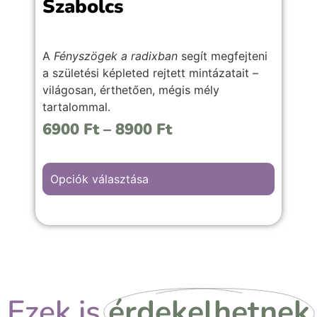
Szabolcs
A
Fényszögek a radixban
segít megfejteni
a születési képleted rejtett mintázatait –
világosan, érthetően, mégis mély
tartalommal.
6900
Ft
–
8900
Ft
Már könyv formátumban is elérhető !
Opciók választása
Ezek is
érdekelhetnek