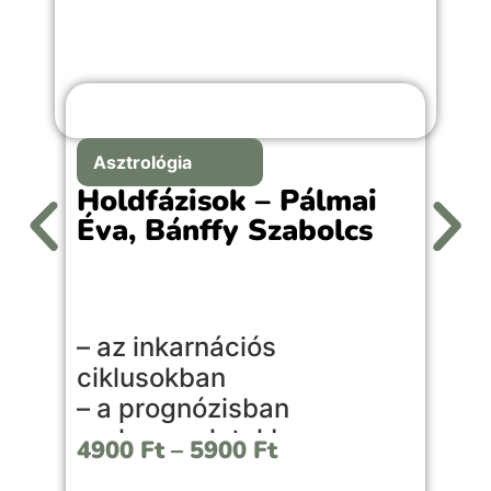
Asztrológia
Holdfázisok – Pálmai
Éva, Bánffy Szabolcs
A
– az inkarnációs
l
ciklusokban
l
– a prognózisban
s
– a kapcsolatokban
é
4900
Ft
–
5900
Ft
– a mindennapi életben
é