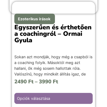
Ezoterikus írások
Egyszerűen és érthetően
a coachingról – Ormai
Gyula
Sokan azt mondják, hogy még a csapból is
a coaching folyik. Másoktól meg azt
hallani, ők még sosem hallottak róla.
Valószínű, hogy mindkét állítás igaz, de
hogy mi is a coaching valójában, azt
2490
Ft
–
3990
Ft
kevesen tudják. Ezért szeretnék tiszta
vizet önteni a pohárba.
Opciók választása