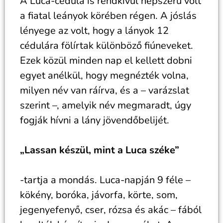
A Luca-cédula is rendkívül népszerű volt
a fiatal leányok körében régen. A jóslás
lényege az volt, hogy a lányok 12
cédulára fölírtak különböző fiúneveket.
Ezek közül minden nap el kellett dobni
egyet anélkül, hogy megnézték volna,
milyen név van ráírva, és a – varázslat
szerint –, amelyik név megmaradt, úgy
fogják hívni a lány jövendőbelijét.
„Lassan készül, mint a Luca széke”
-tartja a mondás. Luca-napján 9 féle –
kökény, boróka, jávorfa, körte, som,
jegenyefenyő, cser, rózsa és akác – fából