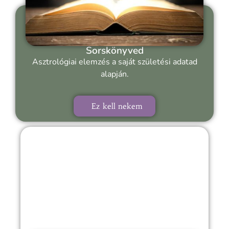
Sorskönyved
Asztrológiai elemzés a saját születési adatad
alapján.
Ez kell nekem