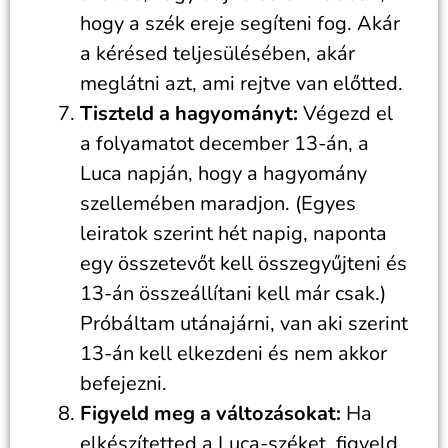
hogy a szék ereje segíteni fog. Akár
a kérésed teljesülésében, akár
meglátni azt, ami rejtve van előtted.
Tiszteld a hagyományt:
Végezd el
a folyamatot december 13-án, a
Luca napján, hogy a hagyomány
szellemében maradjon. (Egyes
leiratok szerint hét napig, naponta
egy összetevőt kell összegyűjteni és
13-án összeállítani kell már csak.)
Próbáltam utánajárni, van aki szerint
13-án kell elkezdeni és nem akkor
befejezni.
Figyeld meg a változásokat:
Ha
elkészítetted a Luca-széket, figyeld