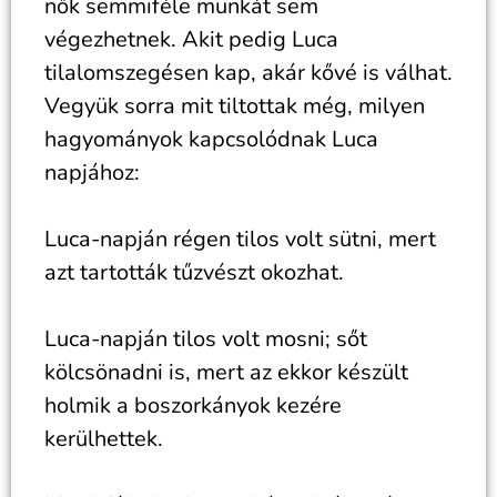
nők semmiféle munkát sem
végezhetnek. Akit pedig Luca
tilalomszegésen kap, akár kővé is válhat.
Vegyük sorra mit tiltottak még, milyen
hagyományok kapcsolódnak Luca
napjához:
Luca-napján régen tilos volt sütni, mert
azt tartották tűzvészt okozhat.
Luca-napján tilos volt mosni; sőt
kölcsönadni is, mert az ekkor készült
holmik a boszorkányok kezére
kerülhettek.