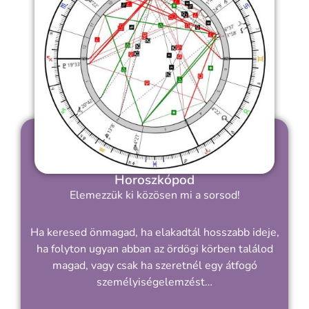
Horoszkópod
Elemezzük ki közösen mi a sorsod!
Ha keresed önmagad, ha elakadtál hosszabb ideje,
ha folyton ugyan abban az ördögi körben találod
magad, vagy csak ha szeretnél egy átfogó
személyiségelemzést…