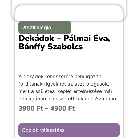
Asztrológia
Dekádok – Pálmai Éva,
Bánffy Szabolcs
A dekádok rendszerére nem igazán
fordítanak figyelmet az asztrológusok,
mert a születési képlet értelmezése már
önmagában is összetett feladat. Azonban
érdemes vele mélyebben foglalkozni, mivel
3900
Ft
–
4900
Ft
számos plusz információ nyerhető ki
általa.
Opciók választása