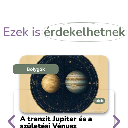
örömteli pillanathoz megfelelő választás.
Ezek is
érdekelhetnek
Bolygók
Haladó
A tranzit Jupiter és a
születési Vénusz