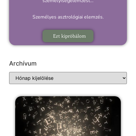
személyiségelemzést…
Személyes asztrológiai elemzés.
Ezt kipróbálom
Archívum