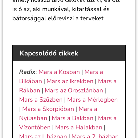
is ő az, aki munkával, kitartással és
bátorsággal előreviszi a terveket.
Kapcsolódó cikkek
Radix
:
Mars a Kosban
|
Mars a
Bikában
|
Mars az Ikrekben
|
Mars a
Rákban
|
Mars az Oroszlánban
|
Mars a Szűzben
|
Mars a Mérlegben
|
Mars a Skorpióban
|
Mars a
Nyilasban
|
Mars a Bakban
|
Mars a
Vízöntőben
|
Mars a Halakban
|
Mars az I. házban
|
Mars a 2. házban