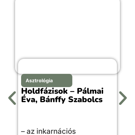
Asztrológia
Holdfázisok – Pálmai
Éva, Bánffy Szabolcs
A
– az inkarnációs