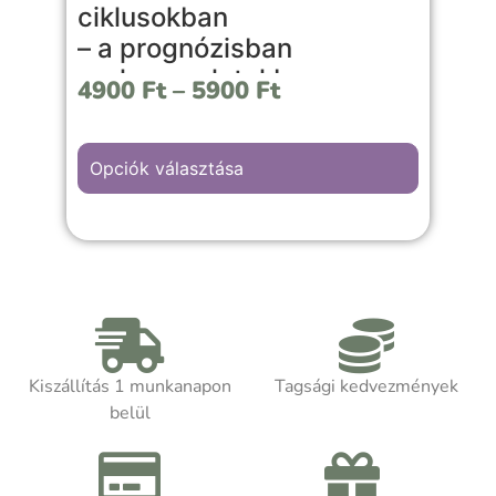
l
ciklusokban
l
– a prognózisban
s
– a kapcsolatokban
é
4900
Ft
–
5900
Ft
– a mindennapi életben
é
v
Ez a könyv közérthetően, mégis
é
Opciók választása
szakmai mélységgel mutatja be a
születési holdfázis jelentését, a nyolc
E
lunációs személyiségtípust, a kapcsolati
ö
mintázatokat és a mindennapi időzítés
a
lehetőségeit. A Hold nemcsak az égen
S
változik hónapról hónapra, hanem ősi
k
szimbólumként saját belső ritmusainkra
c
is rávilágíthat.
m
Kiszállítás 1 munkanapon
Tagsági kedvezmények
m
belül
Akár asztrológiát tanulsz, akár
t
önismereti úton jársz, a kötet segít
k
felismerni, hogy hol tartasz a saját