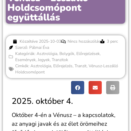
Holdcsomópont
együttállás
Közzétéve
2025-10-03
Nincs hozzászólás
3 perc
Szerző: Pálmai Éva
Kategóriák:
Asztrológia
,
Bolygók
,
Előrejelzések
,
Események
,
Jegyek
,
Tranzitok
Cimkék:
Asztrológia
,
Előrejelzés
,
Tranzit
,
Vénusz-Leszálló
Holdcsomópont
2025. október 4.
Október 4-én a Vénusz – a kapcsolatok,
az anyagi javak és az élet örömeihez