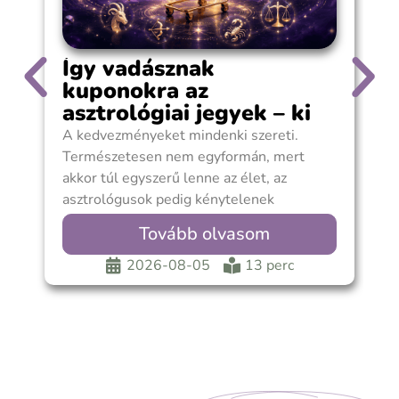
Így vadásznak
kuponokra az
asztrológiai jegyek – ki
spórol?
A kedvezményeket mindenki szereti.
A
Természetesen nem egyformán, mert
g
akkor túl egyszerű lenne az élet, az
k
asztrológusok pedig kénytelenek
m
lennének rendes állás után nézni. Van, aki
M
Tovább olvasom
v
2026-08-05
13 perc