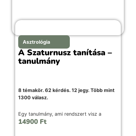
Asztrológia
A Szaturnusz tanítása –
tanulmány
8 témakör. 62 kérdés. 12 jegy. Több mint
1300 válasz.
Egy tanulmány, ami rendszert visz a
14900
Ft
Szaturnusz mélyebb megértésébe – nem
csak inspirációra, hanem komoly szakmai
munkához.