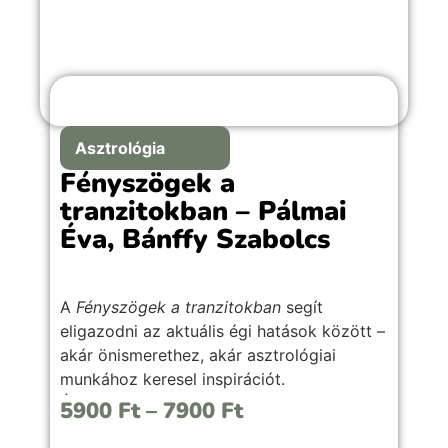
Asztrológia
Fényszögek a
tranzitokban – Pálmai
Éva, Bánffy Szabolcs
A
Fényszögek a tranzitokban
segít
eligazodni az aktuális égi hatások között –
akár önismerethez, akár asztrológiai
munkához keresel inspirációt.
Átlátható, gyakorlati útmutató a
5900
Ft
–
7900
Ft
tranzitfényszögek értelmezéséhez,