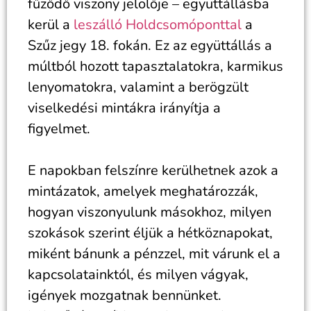
fűződő viszony jelölője – együttállásba
kerül a
leszálló Holdcsomóponttal
a
Szűz jegy 18. fokán. Ez az együttállás a
múltból hozott tapasztalatokra, karmikus
lenyomatokra, valamint a berögzült
viselkedési mintákra irányítja a
figyelmet.
E napokban felszínre kerülhetnek azok a
mintázatok, amelyek meghatározzák,
hogyan viszonyulunk másokhoz, milyen
szokások szerint éljük a hétköznapokat,
miként bánunk a pénzzel, mit várunk el a
kapcsolatainktól, és milyen vágyak,
igények mozgatnak bennünket.