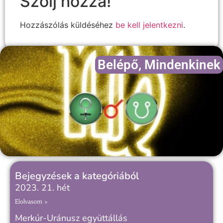
Szólj hozzá!
Hozzászólás küldéséhez
be kell jelentkezni
.
Belépő
,
Mindenkinek
Bejegyzések a kategóriából
2023. 21. hét
Elolvasom »
Merkúr-Uránusz együttállás