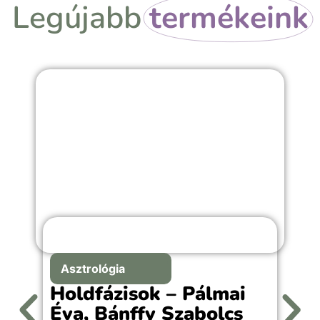
Legújabb
termékeink
Asztrológia
Holdfázisok – Pálmai
Éva, Bánffy Szabolcs