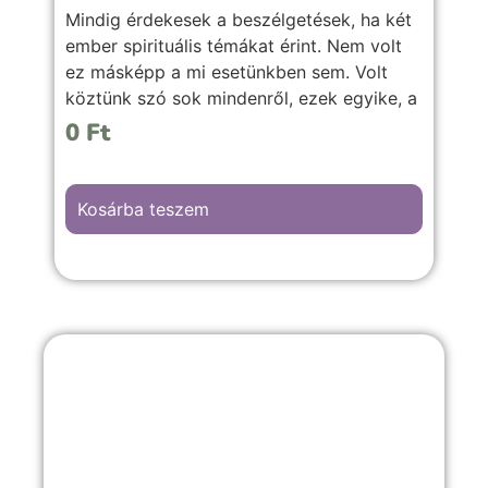
Mindig érdekesek a beszélgetések, ha két
ember spirituális témákat érint. Nem volt
ez másképp a mi esetünkben sem. Volt
köztünk szó sok mindenről, ezek egyike, a
reinkarnáció kérdése is lenyűgöző volt
0
Ft
történeteit hallgatva. Inanna felnyitotta a
szemem a láthatatlan világ felé. Ennek egy
részét adom most közre.
Kosárba teszem