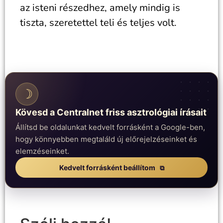
az isteni részedhez, amely mindig is
tiszta, szeretettel teli és teljes volt.
☽
Kövesd a Centralnet friss asztrológiai írásait
Állítsd be oldalunkat kedvelt forrásként a Google-ben,
hogy könnyebben megtaláld új előrejelzéseinket és
elemzéseinket.
Kedvelt forrásként beállítom