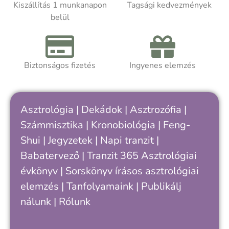
m
Kiszállítás 1 munkanapon
Tagsági kedvezmények
m
belül
Akár asztrológiát tanulsz, akár
t
önismereti úton jársz, a kötet segít
k
felismerni, hogy hol tartasz a saját
ciklusodban – és hogyan értheted meg
Biztonságos fizetés
Ingyenes elemzés
A
jobban önmagad, döntéseid és
a
kapcsolataid ritmusát.
h
k
Asztrológia
|
Dekádok
|
Asztrozófia
|
c
Számmisztika
|
Kronobiológia
|
Feng-
„
Shui
|
Jegyzetek
|
Napi tranzit
|
s
v
Babatervező
|
Tranzit 365
Asztrológiai
k
évkönyv
|
Sorskönyv
írásos asztrológiai
e
elemzés |
Tanfolyamaink
|
Publikálj
nálunk
|
Rólunk