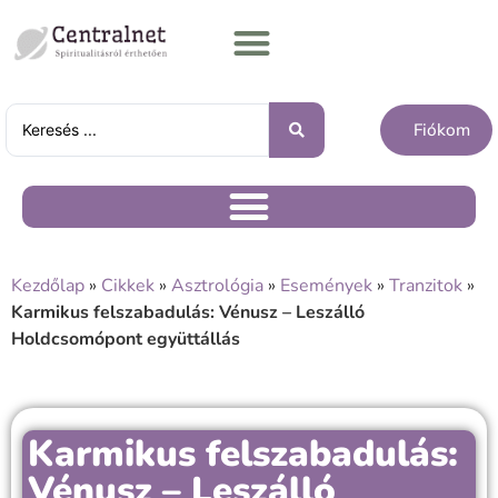
Fiókom
Kezdőlap
»
Cikkek
»
Asztrológia
»
Események
»
Tranzitok
»
Karmikus felszabadulás: Vénusz – Leszálló
Holdcsomópont együttállás
Karmikus felszabadulás:
Vénusz – Leszálló