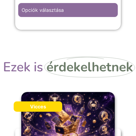
laikusoknak és szakmabelieknek egyaránt.
Opciók választása
Már könyv formátumban is elérhető !
Ezek is
érdekelhetnek
Vicces