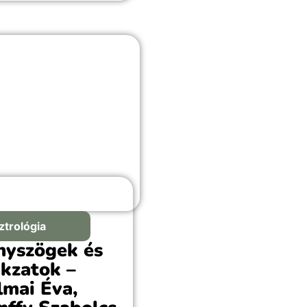
ztrológia
nyszögek és
akzatok –
lmai Éva,