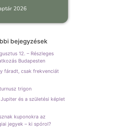
naptár 2026
bbi bejegyzések
gusztus 12. – Részleges
atkozás Budapesten
 fáradt, csak frekvenciát
urnusz trigon
 Jupiter és a születési képlet
sznak kuponokra az
iai jegyek – ki spórol?