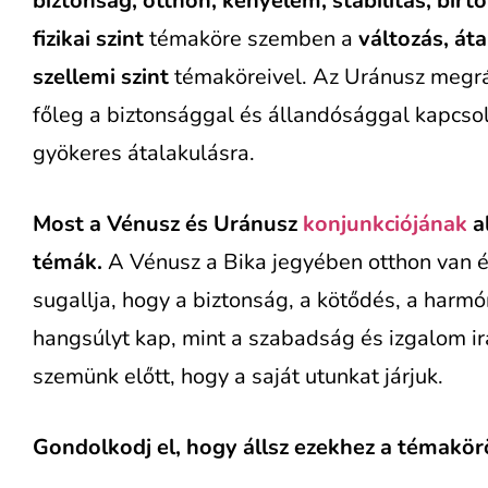
biztonság, otthon, kényelem, stabilitás, bírto
fizikai szint
témaköre szemben a
változás, áta
szellemi szint
témaköreivel. Az Uránusz megráz
főleg a biztonsággal és állandósággal kapcso
gyökeres átalakulásra.
Most a Vénusz és Uránusz
konjunkciójának
al
témák.
A Vénusz a Bika jegyében otthon van és
sugallja, hogy a biztonság, a kötődés, a harm
hangsúlyt kap, mint a szabadság és izgalom irá
szemünk előtt, hogy a saját utunkat járjuk.
Gondolkodj el, hogy állsz ezekhez a témakör