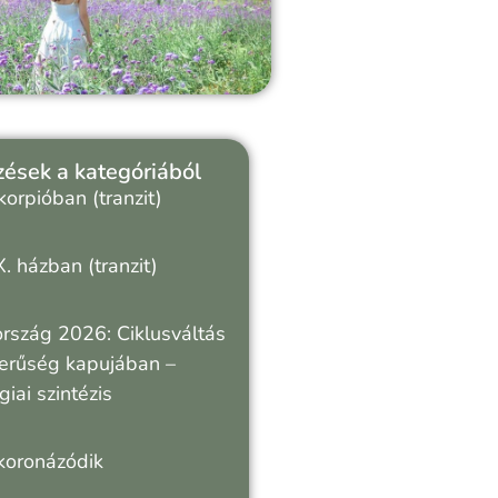
ések a kategóriából
orpióban (tranzit)
X. házban (tranzit)
rszág 2026: Ciklusváltás
zerűség kapujában –
giai szintézis
koronázódik