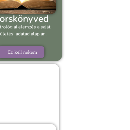
orskönyved
trológiai elemzés a saját
ületési adatad alapján.
Ez kell nekem