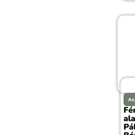
As
Fé
al
Pá