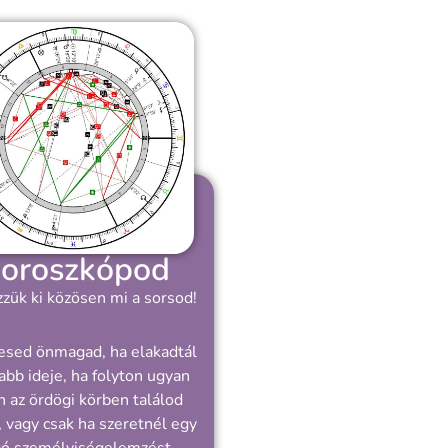
oroszkópod
zük ki közösen mi a sorsod!
esed önmagad, ha elakadtál
abb ideje, ha folyton ugyan
 az ördögi körben találod
 vagy csak ha szeretnél egy