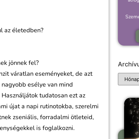
átfo
Szemé
ul az életedben?
ek jönnek fel?
Archí
nzit váratlan eseményeket, de azt
 nagyobb esélye van mind
 Használjátok tudatosan ezt az
mi újat a napi rutinotokba, szerelmi
nek zseniális, forradalmi ötleteid,
enységekkel is foglalkozni.