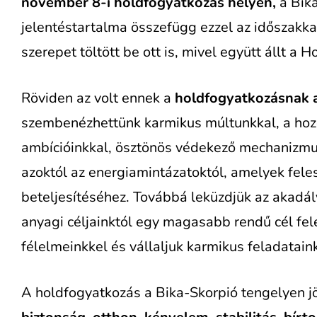
november 8-i holdfogyatkozás
helyén,
a Bika
jelentéstartalma összefügg ezzel az időszakka
szerepet töltött be ott is, mivel együtt állt a H
Röviden az volt ennek a
holdfogyatkozásnak a
szembenézhettünk karmikus múltunkkal, a hozo
ambícióinkkal, ösztönös védekező mechanizm
azoktól az energiamintázatoktól, amelyek fel
beteljesítéséhez. Továbbá leküzdjük az akadá
anyagi céljainktól egy magasabb rendű cél fe
félelmeinkkel és vállaljuk karmikus feladatai
A holdfogyatkozás a Bika-Skorpió tengelyen jöt