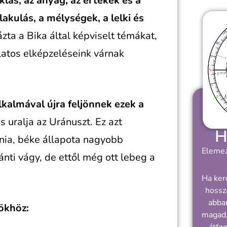
klás, az anyag, az értékek és a
lakulás, a mélységek, a lelki és
ta a Bika által képviselt témákat,
latos elképzeléseink várnak
kalmával újra feljönnek ezek a
 uralja az Uránuszt. Ez azt
H
ónia, béke állapota nagyobb
Elemez
nti vágy, de ettől még ott lebeg a
Ha ker
hossz
abban
ökhöz:
magad,