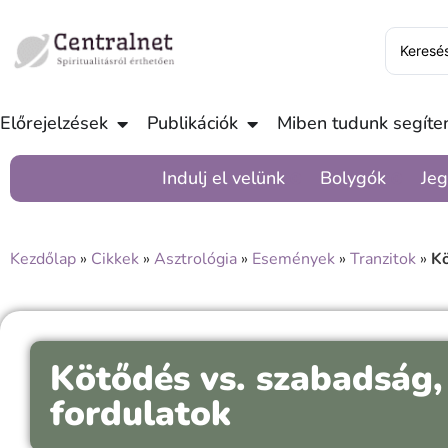
Előrejelzések
Publikációk
Miben tudunk segíten
Indulj el velünk
Bolygók
Jeg
Kezdőlap
»
Cikkek
»
Asztrológia
»
Események
»
Tranzitok
»
Kö
Kötődés vs. szabadság
fordulatok