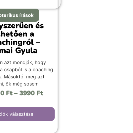
oterikus írások
yszerűen és
thetően a
achingról –
mai Gyula
n azt mondják, hogy
a csapból is a coaching
ik. Másoktól meg azt
ani, ők még sosem
ttak róla. Valószínű,
90
Ft
–
3990
Ft
mindkét állítás igaz, de
 mi is a coaching
jában, azt kevesen
iók választása
ák. Ezért szeretnék
a vizet önteni a pohárba.