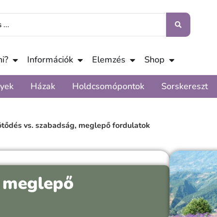
i?
Információk
Elemzés
Shop
yek
Házak
Holdcsomópontok
Sorskereszt
tődés vs. szabadság, meglepő fordulatok
, meglepő