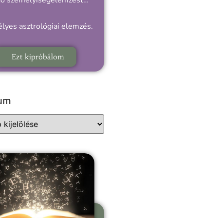
gó személyiségelemzést…
lyes asztrológiai elemzés.
Ezt kipróbálom
vum