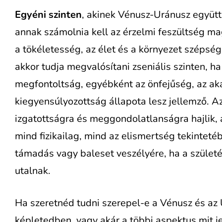
Egyéni szinten
, akinek Vénusz-Uránusz együtt
annak számolnia kell az érzelmi feszültség mag
a tökéletesség, az élet és a környezet szépsé
akkor tudja megvalósítani zseniális szinten, h
megfontoltság, egyébként az önfejűség, az aka
kiegyensúlyozottság állapota lesz jellemző. Az
izgatottságra és meggondolatlanságra hajlik, 
mind fizikailag, mind az elismertség tekinteté
támadás vagy baleset veszélyére, ha a születé
utalnak.
Ha szeretnéd tudni szerepel-e a Vénusz és az 
képletedben, vagy akár a többi aspektus mit je