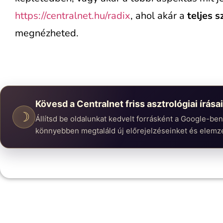
https://centralnet.hu/radix
, ahol akár a
teljes 
megnézheted.
Kövesd a Centralnet friss asztrológiai írásai
☽
Állítsd be oldalunkat kedvelt forrásként a Google-be
könnyebben megtaláld új előrejelzéseinket és elemz