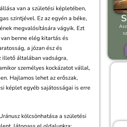
állása van a születési képletében,
S
as szintjével. Ez az egyén a béke,
Asz
gének megvalósítására vágyik. Ezt
sz
a van benne elég kitartás és
ratosság, a józan ész és
 illető általában vadságra,
amikor személyes kockázatot vállal,
ben. Hajlamos lehet az erőszak,
si képlet egyéb sajátosságai is erre
Uránusz kölcsönhatása a születési
lent, látogass el oldalunkra: