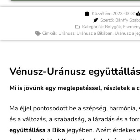
Közzétéve
2023-03-31
Szerző: Bánffy Szab
Kategóriák:
Bolygók
,
Esemén
Cimkék:
Uránusz
,
Uránusz a Bikában
,
Uránusz a je
Vénusz-Uránusz együttállá
Mi is jövünk egy meglepetéssel, részletek a c
Ma éjjel pontosodott be a szépség, harmónia,
és a változás, a szabadság, a lázadás és a fo
együttállása
a
Bika
jegyében. Azért érdekes 