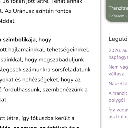
 16 fokán jött létre. Tehát annak
Tranzit
l. Az Uránusz szintén fontos
Elolvasom »
olddal.
Legutó
 szimbolikája
, hogy
tt hajlamainkkal, tehetségeinkkel,
2026. au
napfogy
usainkkal, hogy megszabaduljunk
Nem vagy
eslegesek számunkra sorsfeladatunk
váltasz
lyokat és nehézségeket, hogy az
Nap-Szat
lé fordulhassunk, szembenézzünk a
A tranzit
nkat.
bolygói
Így vadá
asztrológ
t létre, így fókuszba került a