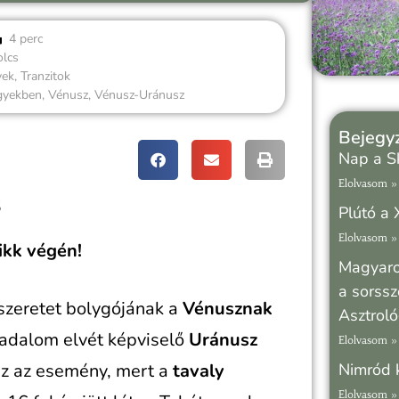
4 perc
olcs
yek
,
Tranzitok
gyekben
,
Vénusz
,
Vénusz-Uránusz
Bejegyz
Nap a Sk
Elolvasom »
s
Plútó a 
Elolvasom »
ikk végén!
Magyaro
a sorss
 szeretet bolygójának a
Vénusznak
Asztroló
rradalom elvét képviselő
Uránusz
Elolvasom »
ez az esemény, mert a
tavaly
Nimród 
Elolvasom »