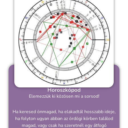
Horoszkópod
Elemezzük ki közösen mi a sorsod!
Ha keresed önmagad, ha elakadtál hosszabb ideje,
ha folyton ugyan abban az ördögi körben találod
magad, vagy csak ha szeretnél egy átfogó