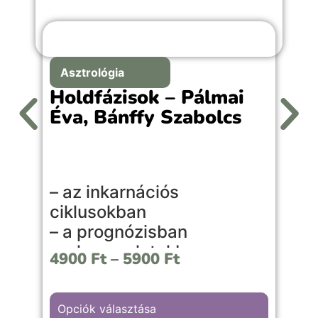
Asztrológia
Holdfázisok – Pálmai
Éva, Bánffy Szabolcs
A
– az inkarnációs
l
ciklusokban
l
– a prognózisban
s
– a kapcsolatokban
é
4900
Ft
–
5900
Ft
– a mindennapi életben
é
v
Ez a könyv közérthetően, mégis
é
Opciók választása