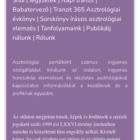
Shui
|
Jegyzetek
|
Napi tranzit
|
s
v
Babatervező
|
Tranzit 365
Asztrológiai
k
évkönyv
|
Sorskönyv
írásos asztrológiai
e
elemzés |
Tanfolyamaink
|
Publikálj
nálunk
|
Rólunk
Asztrológiai portálként számos ingyenes
szolgáltatást kínálunk az oldalon, ingyenes
horoszkóp elemzéssel és részletes asztrológiával
kapcsolatos információkkal a kezdőknek és a
profiknak egyaránt.
Az oldalon megjelent írások, képek és fordítások a szerzői
jogokról szóló 1999 évi LXXVI törvény értelmében
másolni és közzétenni tilos engedély nélkül. Kivételt
képez, ha csak részben van idézve és az oldalra mutató