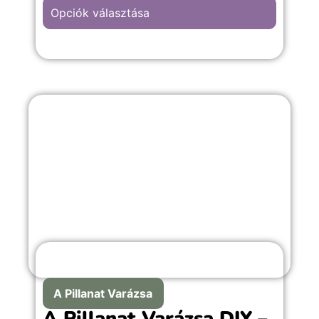
mélységgel mutatja be a születési
Opciók választása
holdfázis jelentését, a nyolc lunációs
személyiségtípust, a kapcsolati
mintázatokat és a mindennapi időzítés
lehetőségeit. A Hold nemcsak az égen
változik hónapról hónapra, hanem ősi
szimbólumként saját belső ritmusainkra is
rávilágíthat.
Akár asztrológiát tanulsz, akár önismereti
úton jársz, a kötet segít felismerni, hogy
hol tartasz a saját ciklusodban – és
hogyan értheted meg jobban önmagad,
döntéseid és kapcsolataid ritmusát.
A Pillanat Varázsa
A Pillanat Varázsa DIY –