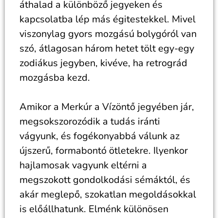
áthalad a különböző jegyeken és
kapcsolatba lép más égitestekkel. Mivel
viszonylag gyors mozgású bolygóról van
szó, átlagosan három hetet tölt egy-egy
zodiákus jegyben, kivéve, ha retrográd
mozgásba kezd.
Amikor a Merkúr a Vízöntő jegyében jár,
megsokszorozódik a tudás iránti
vágyunk, és fogékonyabbá válunk az
újszerű, formabontó ötletekre. Ilyenkor
hajlamosak vagyunk eltérni a
megszokott gondolkodási sémáktól, és
akár meglepő, szokatlan megoldásokkal
is előállhatunk. Elménk különösen