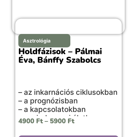
Asztrológia
Holdfázisok – Pálmai
Éva, Bánffy Szabolcs
– az inkarnációs ciklusokban
– a prognózisban
– a kapcsolatokban
– a mindennapi életben
4900
Ft
–
5900
Ft
Ez a könyv közérthetően, mégis szakmai