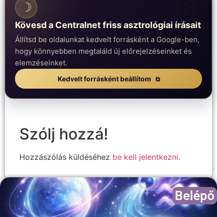
☽
Kövesd a Centralnet friss asztrológiai írásait
Állítsd be oldalunkat kedvelt forrásként a Google-ben,
hogy könnyebben megtaláld új előrejelzéseinket és
elemzéseinket.
Kedvelt forrásként beállítom
Szólj hozzá!
Hozzászólás küldéséhez
be kell jelentkezni
.
Belépő