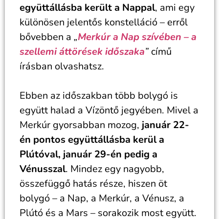
együttállásba került a Nappal
, ami egy
különösen jelentős konstelláció – erről
bővebben a
„
Merkúr a Nap szívében – a
szellemi áttörések időszaka
”
című
írásban olvashatsz.
Ebben az időszakban több bolygó is
együtt halad a Vízöntő jegyében. Mivel a
Merkúr gyorsabban mozog,
január 22-
én pontos együttállásba kerül a
Plútóval, január 29-én pedig a
Vénusszal
. Mindez egy nagyobb,
összefüggő hatás része, hiszen öt
bolygó – a Nap, a Merkúr, a Vénusz, a
Plútó és a Mars – sorakozik most együtt.