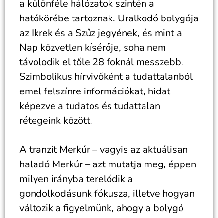
a különféle hálózatok szintén a
hatókörébe tartoznak. Uralkodó bolygója
az Ikrek és a Szűz jegyének, és mint a
Nap közvetlen kísérője, soha nem
távolodik el tőle 28 foknál messzebb.
Szimbolikus hírvivőként a tudattalanból
emel felszínre információkat, hidat
képezve a tudatos és tudattalan
rétegeink között.
A tranzit Merkúr – vagyis az aktuálisan
haladó Merkúr – azt mutatja meg, éppen
milyen irányba terelődik a
gondolkodásunk fókusza, illetve hogyan
változik a figyelmünk, ahogy a bolygó