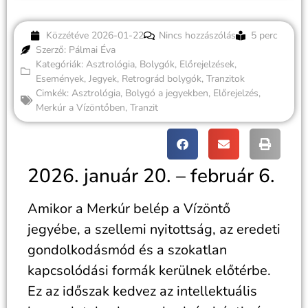
Közzétéve
2026-01-22
Nincs hozzászólás
5 perc
Szerző: Pálmai Éva
Kategóriák:
Asztrológia
,
Bolygók
,
Előrejelzések
,
Események
,
Jegyek
,
Retrográd bolygók
,
Tranzitok
Cimkék:
Asztrológia
,
Bolygó a jegyekben
,
Előrejelzés
,
Merkúr a Vízöntőben
,
Tranzit
2026. január 20. – február 6.
Amikor a Merkúr belép a Vízöntő
jegyébe, a szellemi nyitottság, az eredeti
gondolkodásmód és a szokatlan
kapcsolódási formák kerülnek előtérbe.
Ez az időszak kedvez az intellektuális