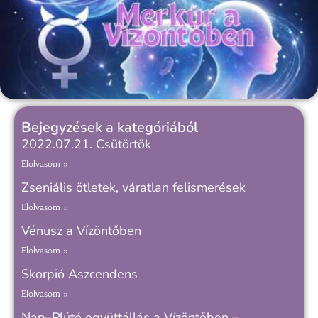
Bejegyzések a kategóriából
2022.07.21. Csütörtök
Elolvasom »
Zseniális ötletek, váratlan felismerések
Elolvasom »
Vénusz a Vízöntőben
Elolvasom »
Skorpió Aszcendens
Elolvasom »
Nap–Plútó együttállás a Vízöntőben –