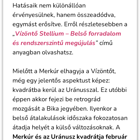
Hatásaik nem különállóan
érvényesülnek, hanem összeadódva,
egymást erősítve. Erről részletesebben a
„
Vízöntő Stellium – Belső forradalom
és rendszerszintű megújulás
”
című
anyagban olvashatsz.
Mielőtt a Merkúr elhagyja a Vízöntőt,
még egy jelentős aspektust képez:
kvadrátba kerül az Uránusszal. Ez utóbbi
éppen akkor fejezi be retrográd
mozgását a Bika jegyében. Ilyenkor a
belső átalakulások időszaka fokozatosan
átadja helyét a külső változásoknak. A
Merkúr és az Uránusz kvadrátja február