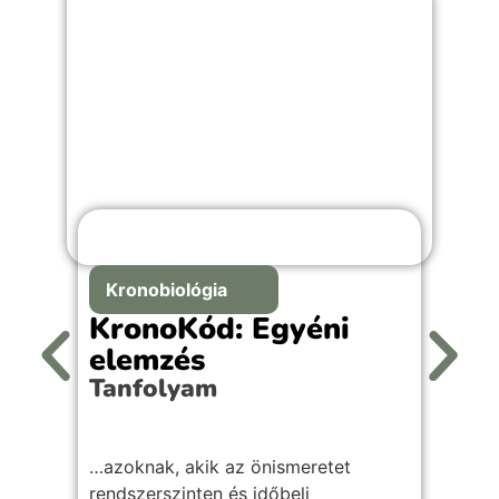
Kronobiológia
KronoKód: Egyéni
S
elemzés
(
Tanfolyam
r
A
…azoknak, akik az önismeretet
rendszerszinten és időbeli