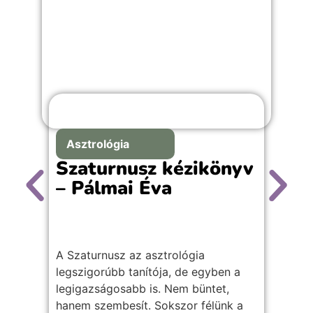
Asztrológia
Szaturnusz kézikönyv
K
– Pálmai Éva
e
T
A Szaturnusz az asztrológia
…a
legszigorúbb tanítója, de egyben a
re
legigazságosabb is. Nem büntet,
ös
hanem szembesít. Sokszor félünk a
me