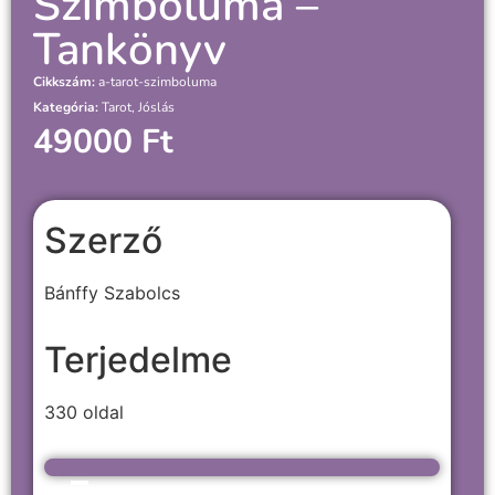
Szimbóluma –
Tankönyv
Cikkszám:
a-tarot-szimboluma
Kategória:
Tarot, Jóslás
49000
Ft
Szerző
Bánffy Szabolcs
Terjedelme
330 oldal