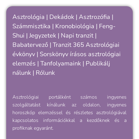
aktuális hatások (tranzitok)
értelmezéséhez, közérthető módon
Asztrológia
|
Dekádok
|
Asztrozófia
|
magyarázza el a ciklusok
Számmisztika
jelentőségét, és választ ad a „miért
|
Kronobiológia
|
Feng-
pont most?” kérdésére. Legyen szó a
Shui
|
Jegyzetek
|
Napi tranzit
|
29 évesek nagy fordulópontjáról
Babatervező
|
Tranzit 365
Asztrológiai
vagy a hétköznapi elakadásokról, ez
évkönyv
|
Sorskönyv
írásos asztrológiai
a könyv útmutatást ad a saját életed
elemzés |
elemzéséhez, értelmezéséhez.
Tanfolyamaink
|
Publikálj
nálunk
|
Rólunk
Asztrológiai portálként számos ingyenes
szolgáltatást kínálunk az oldalon, ingyenes
horoszkóp elemzéssel és részletes asztrológiával
kapcsolatos információkkal a kezdőknek és a
profiknak egyaránt.