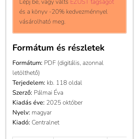
Lépj be, vagy válts
EZÜST tagságot
és a könyv -20% kedvezménnyel
vásárolható meg.
Formátum és részletek
Formátum:
PDF (digitális, azonnal
letölthető)
Terjedelem:
kb. 118 oldal
Szerző:
Pálmai Éva
Kiadás éve:
2025 október
Nyelv:
magyar
Kiadó:
Centralnet