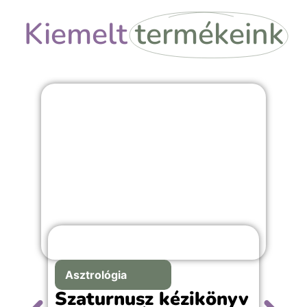
Kiemelt
termékeink
Asztrológia
Szaturnusz kézikönyv
K