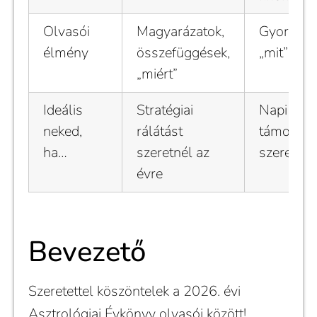
Olvasói
Magyarázatok,
Gyors jel
élmény
összefüggések,
„mit” és 
„miért”
Ideális
Stratégiai
Napi
neked,
rálátást
támogatá
ha…
szeretnél az
szeretnél
évre
Bevezető
Szeretettel köszöntelek a 2026. évi
Asztrológiai Évkönyv olvasói között!