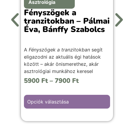
Asztrológia
Fényszögek a
F
tranzitokban – Pálmai
r
Éva, Bánffy Szabolcs
É
A
Fényszögek a tranzitokban
segít
A
eligazodni az aktuális égi hatások
me
között – akár önismerethez, akár
mi
asztrológiai munkához keresel
mé
inspirációt.
5900
Ft
–
7900
Ft
6
Átlátható, gyakorlati útmutató a
Má
tranzitfényszögek értelmezéséhez,
!
laikusoknak és szakmabelieknek
Opciók választása
O
egyaránt.
Már könyv formátumban is elérhető
!