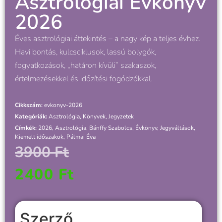
Asztrológiai Évkönyv
2026
Éves asztrológiai áttekintés – a nagy kép a teljes évhez.
Havi bontás, kulcsciklusok, lassú bolygók,
fogyatkozások, „határon kívüli” szakaszok,
értelmezésekkel és időzítési fogódzókkal.
Cikkszám:
evkonyv-2026
Kategóriák:
Asztrológia
,
Könyvek, Jegyzetek
Címkék:
2026
,
Asztrológia
,
Bánffy Szabolcs
,
Évkönyv
,
Jegyváltások
,
Kiemelt időszakok
,
Pálmai Éva
3900
Ft
2400
Ft
Szerző