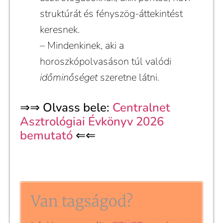
struktúrát és fényszög-áttekintést
keresnek.
– Mindenkinek, aki a
horoszkópolvasáson túl valódi
időminőséget
szeretne látni.
⇒⇒ Olvass bele:
Centralnet
Asztrológiai Évkönyv 2026
bemutató
⇐⇐
Van tagságod?