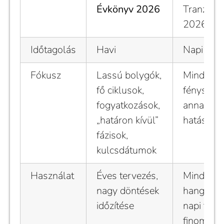
Évkönyv 2026
Tranzitna
2026
Időtagolás
Havi
Napi
Fókusz
Lassú bolygók,
Minden n
fő ciklusok,
fényszög
fogyatkozások,
annak röv
„határon kívül”
hatása
fázisok,
kulcsdátumok
Használat
Éves tervezés,
Mindenna
nagy döntések
hangolód
időzítése
napi teen
finomhan