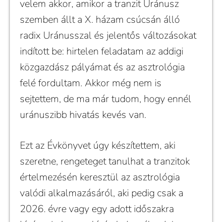
velem akkor, amikor a tranzit Uránusz
szemben állt a X. házam csúcsán álló
radix Uránusszal és jelentős változásokat
indított be: hirtelen feladatam az addigi
közgazdász pályámat és az asztrológia
felé fordultam. Akkor még nem is
sejtettem, de ma már tudom, hogy ennél
uránuszibb hivatás kevés van.
Ezt az Évkönyvet úgy készítettem, aki
szeretne, rengeteget tanulhat a tranzitok
értelmezésén keresztül az asztrológia
valódi alkalmazásáról, aki pedig csak a
2026. évre vagy egy adott időszakra