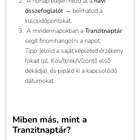
A hónap elején nézd át a
havi
összefoglalót
→ beírhatod a
kulcsidőpontokat.
A mindennapokban a
Tranzitnaptár
segít finomhangolni a napot.
Tipp:
jelöld a saját képleted érzékeny
fokait (pl. Kos/Ikrek/Vízöntő első
dekádja), és pipáld ki a kapcsolódó
dátumokat.
Miben más, mint a
Tranzitnaptár?