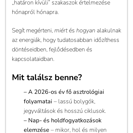
„határon kívüli” szakaszok értelmezése
hónapról hónapra.
Segít megérteni,
miért
és
hogyan
alakulnak
az energiák, hogy tudatosabban időzíthess
döntéseidben, fejlődésedben és
kapcsolataidban.
Mit találsz benne?
– A 2026-os év fő asztrológiai
folyamatai
– lassú bolygók,
jegyváltások és hosszú ciklusok.
– Nap- és holdfogyatkozások
elemzése
– mikor, hol és milyen