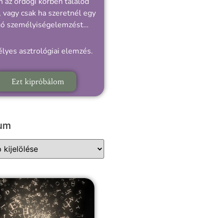
 az ördögi körben találod
 vagy csak ha szeretnél egy
gó személyiségelemzést…
lyes asztrológiai elemzés.
Ezt kipróbálom
vum