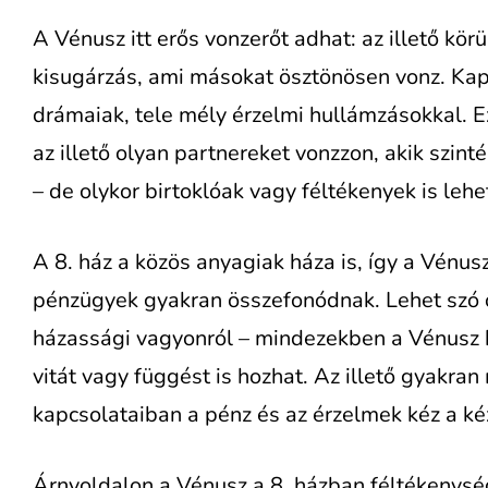
A Vénusz itt erős vonzerőt adhat: az illető kö
kisugárzás, ami másokat ösztönösen vonz. Kapc
drámaiak, tele mély érzelmi hullámzásokkal. Ez
az illető olyan partnereket vonzzon, akik szin
– de olykor birtoklóak vagy féltékenyek is lehe
A 8. ház a közös anyagiak háza is, így a Vénusz 
pénzügyek gyakran összefonódnak. Lehet szó ö
házassági vagyonról – mindezekben a Vénusz 
vitát vagy függést is hozhat. Az illető gyakra
kapcsolataiban a pénz és az érzelmek kéz a ké
Árnyoldalon a Vénusz a 8. házban féltékenysége