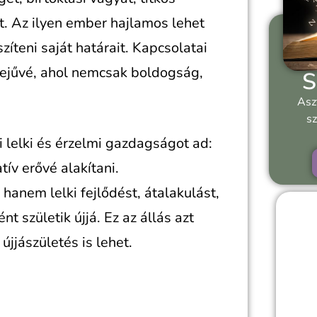
t. Az ilyen ember hajlamos lehet
íteni saját határait. Kapcsolatai
rejűvé, ahol nemcsak boldogság,
S
Asz
sz
i lelki és érzelmi gazdagságot ad:
tív erővé alakítani.
anem lelki fejlődést, átalakulást,
t születik újjá. Ez az állás azt
újjászületés is lehet.