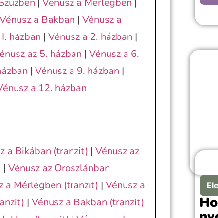
 Szűzben
|
Vénusz a Mérlegben
|
Vénusz a Bakban
|
Vénusz a
A “
vál
 I. házban
|
Vénusz a 2. házban
|
meg
énusz az 5. házban
|
Vénusz a 6.
évfo
emlé
házban
|
Vénusz a 9. házban
|
pil
Vénusz a 12. házban
válas
 a Bikában (tranzit)
|
Vénusz az
)
|
Vénusz az Oroszlánban
 a Mérlegben (tranzit)
|
Vénusz a
El
Ho
anzit)
|
Vénusz a Bakban (tranzit)
ny