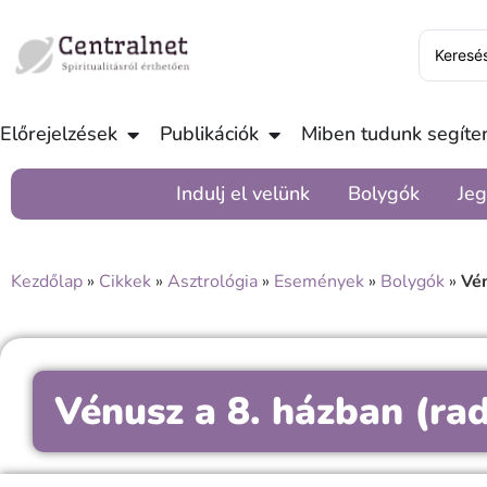
Előrejelzések
Publikációk
Miben tudunk segíten
Indulj el velünk
Bolygók
Jeg
Kezdőlap
»
Cikkek
»
Asztrológia
»
Események
»
Bolygók
»
Vén
Vénusz a 8. házban (rad