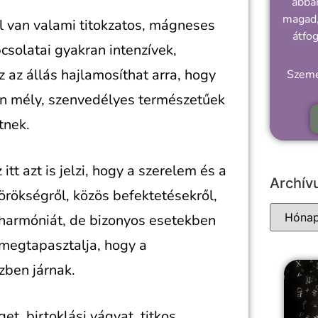
abban
magad,
rül van valami titokzatos, mágneses
átfo
solatai gyakran intenzívek,
 az állás hajlamosíthat arra, hogy
Szemé
tén mély, szenvedélyes természetűek
tnek.
itt azt is jelzi, hogy a szerelem és a
Archí
rökségről, közös befektetésekről,
harmóniát, de bizonyos esetekben
n megtapasztalja, hogy a
zben járnak.
t, birtoklási vágyat, titkos