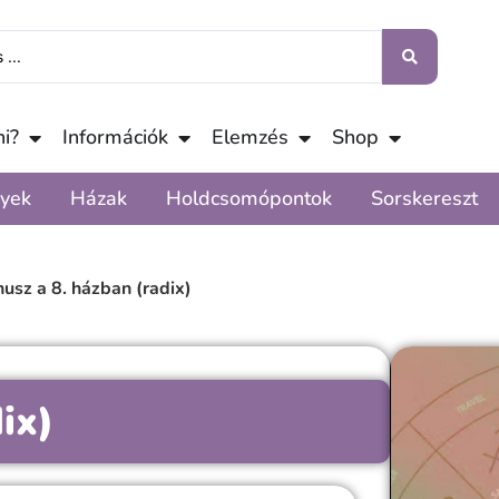
i?
Információk
Elemzés
Shop
yek
Házak
Holdcsomópontok
Sorskereszt
usz a 8. házban (radix)
ix)