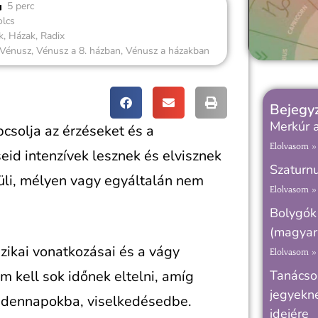
5 perc
olcs
k
,
Házak
,
Radix
Vénusz
,
Vénusz a 8. házban
,
Vénusz a házakban
Bejegyz
Merkúr a
solja az érzéseket és a
Elolvasom »
eid intenzívek lesznek és elvisznek
Szaturnu
üli, mélyen vagy egyáltalán nem
Elolvasom »
Bolygók
(magyar 
zikai vonatkozásai és a vágy
Elolvasom »
m kell sok időnek eltelni, amíg
Tanácsok
jegyekne
indennapokba, viselkedésedbe.
idejére