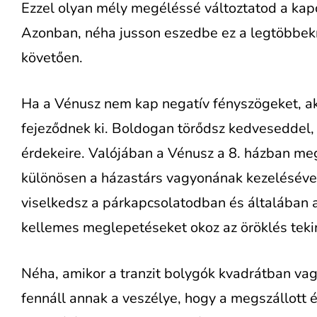
Ezzel olyan mély megéléssé változtatod a kapc
Azonban, néha jusson eszedbe ez a legtöbbekn
követően.
Ha a Vénusz nem kap negatív fényszögeket, akk
fejeződnek ki. Boldogan törődsz kedveseddel,
érdekeire. Valójában a Vénusz a 8. házban m
különösen a házastárs vagyonának kezelésével
viselkedsz a párkapcsolatodban és általában a
kellemes meglepetéseket okoz az öröklés tekin
Néha, amikor a tranzit bolygók kvadrátban va
fennáll annak a veszélye, hogy a megszállott 