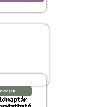
Szív” hátterű kép
asztása, bármilyen
hitt alkalomra,
rdulós vagy romantikus
kekkel teli örömteli
lanathoz megfelelő
ztás.
emzések
ldnaptár
omtatható