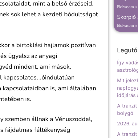
solataidat, mint a belső érzéseid.
Elolvasom »
ek sok lehet a kezdeti bódultságot
Skorpió
Elolvasom »
or a birtoklási hajlamok pozitívan
Legutó
 és ügyelsz az anyagi
Így vadá
egvéd mindent, ami mások,
asztrológ
 kapcsolatos. Jóindulatúan
Mit jelez
 kapcsolataidban is, ami általában
napfogya
időjárás
tetében is.
A tranzit
bolygói
gy szemben állnak a Vénuszoddal,
2026. au
és fájdalmas féltékenység
A tranzit