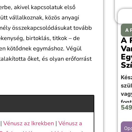
erbe, akivel kapcsolatuk első
yütt vállalkoznak, közös anyagi
, mély összekapcsolódásukat tovább
A 
ékenység, birtoklás, titkok – de
A 
Va
en kötődnek egymáshoz. Végül
Eg
alakította őket, és olyan erőforrást
Sz
Kés
szü
va
fon
54
kép
|
Vénusz az Ikrekben
|
Vénusz a
Opc