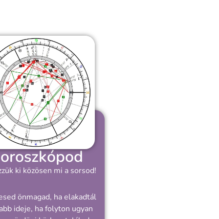
oroszkópod
zük ki közösen mi a sorsod!
esed önmagad, ha elakadtál
abb ideje, ha folyton ugyan