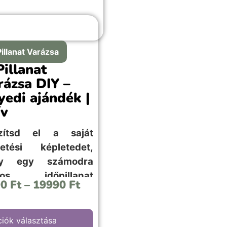
Pillanat Varázsa
Pillanat
rázsa DIY –
yedi ajándék |
ív
zítsd el a saját
letési képletedet,
gy egy számodra
tos időpillanat
90
Ft
–
19990
Ft
letét egyszerűen!
iók választása