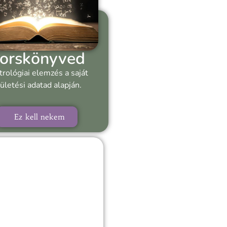
orskönyved
trológiai elemzés a saját
ületési adatad alapján.
Ez kell nekem