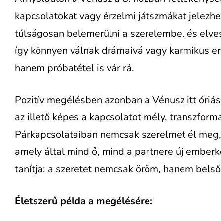
kapcsolatokat vagy érzelmi játszmákat jelezhe
túlságosan belemerülni a szerelembe, és elvesz
így könnyen válnak drámaivá vagy karmikus e
hanem próbatétel is vár rá.
Pozitív megélésben azonban a Vénusz itt óriás
az illető képes a kapcsolatot mély, transzforma
Párkapcsolataiban nemcsak szerelmet él meg, h
amely által mind ő, mind a partnere új emberkén
tanítja: a szeretet nemcsak öröm, hanem belső 
Életszerű példa a megélésére: