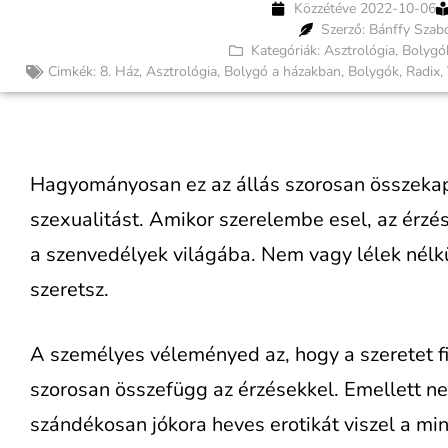
Közzétéve
2022-10-06
Szerző: Bánffy Szab
Kategóriák:
Asztrológia
,
Bolygó
Cimkék:
8. Ház
,
Asztrológia
,
Bolygó a házakban
,
Bolygók
,
Radix
,
Hagyományosan ez az állás szorosan összekapc
szexualitást. Amikor szerelembe esel, az érzés
a szenvedélyek világába. Nem vagy lélek nélk
szeretsz.
A személyes véleményed az, hogy a szeretet fi
szorosan összefügg az érzésekkel. Emellett ne
szándékosan jókora heves erotikát viszel a m