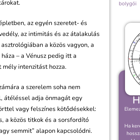
árokat.
bolygói
épletben, az egyén szeretet- és
edély, az intimitás és az átalakulás
s asztrológiában a közös vagyon, a
ó háza – a Vénusz pedig itt a
 mély intenzitást hozza.
 számára a szerelem soha nem
H
yel, átéléssel adja önmagát egy
rttel vagy felszínes kötődésekkel:
Elemez
, a közös titkok és a sorsfordító
Ha ker
agy semmit” alapon kapcsolódni.
hossz