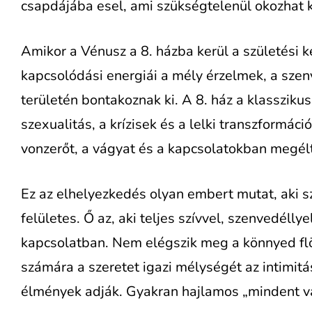
csapdájába esel, ami szükségtelenül okozhat k
Amikor a Vénusz a 8. házba kerül a születési k
kapcsolódási energiái a mély érzelmek, a szenv
területén bontakoznak ki. A 8. ház a klassziku
szexualitás, a krízisek és a lelki transzformáci
vonzerőt, a vágyat és a kapcsolatokban megélt
Ez az elhelyezkedés olyan embert mutat, aki
felületes. Ő az, aki teljes szívvel, szenvedéll
kapcsolatban. Nem elégszik meg a könnyed flö
számára a szeretet igazi mélységét az intimitás
élmények adják. Gyakran hajlamos „mindent v