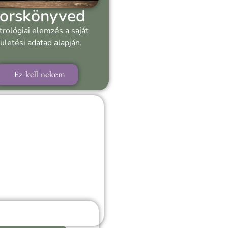
orskönyved
trológiai elemzés a saját
ületési adatad alapján.
Ez kell nekem