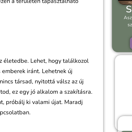
zen a területen tapasztalható
S
Asz
sz
z életedbe. Lehet, hogy találkozol
s emberek iránt. Lehetnek új
nincs társad, nyitottá válsz az új
od, ez egy jó alkalom a szakításra.
t, próbálj ki valami újat. Maradj
apcsolatban.