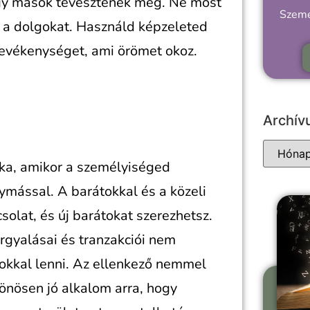
gy mások tévesztenek meg. Ne most
Szemé
a a dolgokat. Használd képzeleted
 tevékenységet, ami örömet okoz.
Archí
aka, amikor a személyiséged
mással. A barátokkal és a közeli
olat, és új barátokat szerezhetsz.
rgyalásai és tranzakciói nem
okkal lenni. Az ellenkező nemmel
lönösen jó alkalom arra, hogy