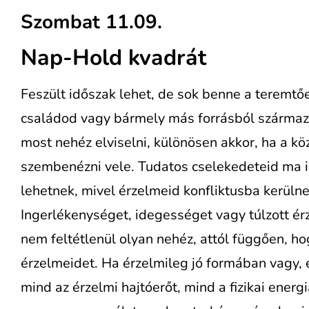
Szombat 11.09.
Nap-Hold kvadrát
Feszült időszak lehet, de sok benne a teremtő
családod vagy bármely más forrásból származ
most nehéz elviselni, különösen akkor, ha a k
szembenézni vele. Tudatos cselekedeteid ma 
lehetnek, mivel érzelmeid konfliktusba kerüln
Ingerlékenységet, idegességet vagy túlzott ér
nem feltétlenül olyan nehéz, attól függően, ho
érzelmeidet. Ha érzelmileg jó formában vagy, e
mind az érzelmi hajtóerőt, mind a fizikai ener