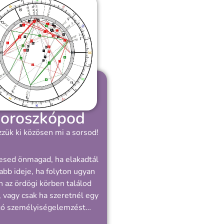
oroszkópod
zük ki közösen mi a sorsod!
esed önmagad, ha elakadtál
abb ideje, ha folyton ugyan
 az ördögi körben találod
 vagy csak ha szeretnél egy
gó személyiségelemzést…