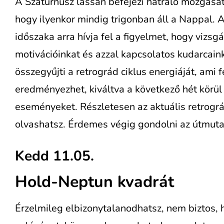
A Szaturnusz lassan befejezi hátráló mozgását (
hogy ilyenkor mindig trigonban áll a Nappal.
időszaka arra hívja fel a figyelmet, hogy vizsg
motivációinkat és azzal kapcsolatos kudarcain
összegyűjti a retrográd ciklus energiáját, ami 
eredményezhet, kiváltva a következő hét körül
eseményeket. Részletesen az aktuális retrogr
olvashatsz. Érdemes végig gondolni az útmutat
Kedd 11.05.
Hold-Neptun kvadrát
Érzelmileg elbizonytalanodhatsz, nem biztos,