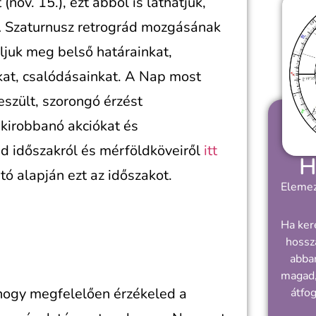
nov. 15.), ezt abból is láthatjuk,
 A Szaturnusz retrográd mozgásának
áljuk meg belső határainkat,
kat, csalódásainkat. A Nap most
feszült, szorongó érzést
 kirobbanó akciókat és
ád időszakról és mérföldköveiről
itt
H
ó alapján ezt az időszakot.
Elemez
Ha ker
hossz
abban
magad,
 hogy megfelelően érzékeled a
átfo