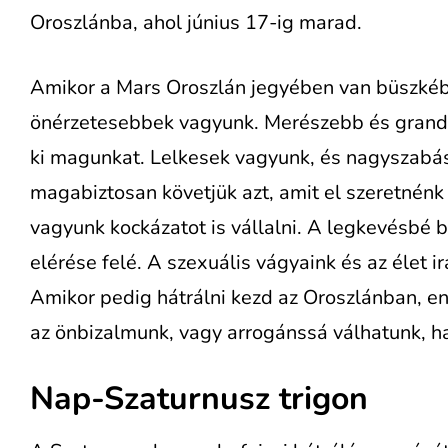
Oroszlánba, ahol június 17-ig marad.
Amikor a Mars Oroszlán jegyében van büszké
önérzetesebbek vagyunk. Merészebb és grandi
ki magunkat. Lelkesek vagyunk, és nagyszabás
magabiztosan követjük azt, amit el szeretnénk 
vagyunk kockázatot is vállalni. A legkevésbé bo
elérése felé. A szexuális vágyaink és az élet i
Amikor pedig hátrálni kezd az Oroszlánban, en
az önbizalmunk, vagy arrogánssá válhatunk, h
Nap-Szaturnusz trigon