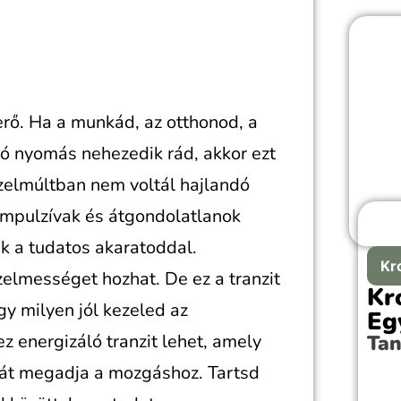
Ez a
elmé
egy 
amel
a Sz
erő. Ha a munkád, az otthonod, a
szül
élet
ó nyomás nehezedik rád, akkor ezt
segít
özelmúltban nem voltál hajlandó
mint
impulzívak és átgondolatlanok
muta
azok
ek a tudatos akaratoddal.
talá
Kr
zelmességet hozhat. De ez a tranzit
öszt
Kr
gy milyen jól kezeled az
Eg
A ké
z energizáló tranzit lehet, amely
Ta
kapa
giát megadja a mozgáshoz. Tartsd
képle
hatá