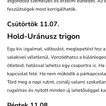
átgondold személyes és érzelmi életedet. Az e
feszültségek most korrigálhatók.
Csütörtök 11.07.
Hold-Uránusz trigon
Egy kis izgalmat, változást, meglepetést hoz a
valakivel véletlenül. Vonzódhatsz a különlege
ötleteid, hatással lehetsz egy csoportra is. Ha 
kapcsolat felé. Ha nem működik a párkapcsolat
Törd meg a napi rutint, csinálj valami szokatlan
rugalmas és nyitott minden új lehetőséggel k
Péntek 11.08.