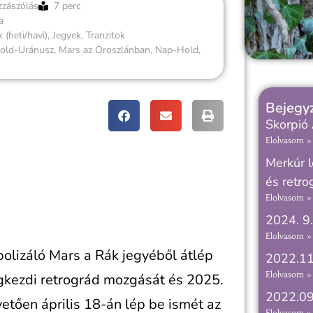
zzászólás
7 perc
a
 (heti/havi)
,
Jegyek
,
Tranzitok
old-Uránusz
,
Mars az Oroszlánban
,
Nap-Hold
,
Bejegyz
Skorpió
Elolvasom »
Merkúr l
és retro
Elolvasom »
2024. 9.
Elolvasom »
olizáló Mars a Rák jegyéből átlép
2022.11
Elolvasom »
kezdi retrográd mozgását és 2025.
2022.09
vetően április 18-án lép be ismét az
Elolvasom »