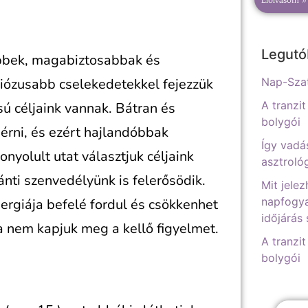
Legutó
bbek, magabiztosabbak és
ózusabb cselekedetekkel fejezzük
Nap-Szat
A tranzit
ú céljaink vannak. Bátran és
bolygói
érni, és ezért hajlandóbbak
Így vadá
nyolult utat választjuk céljaink
asztrológ
ránti szenvedélyünk is felerősödik.
Mit jelez
napfogya
ergiája befelé fordul és csökkenhet
időjárás
a nem kapjuk meg a kellő figyelmet.
A tranzit
bolygói