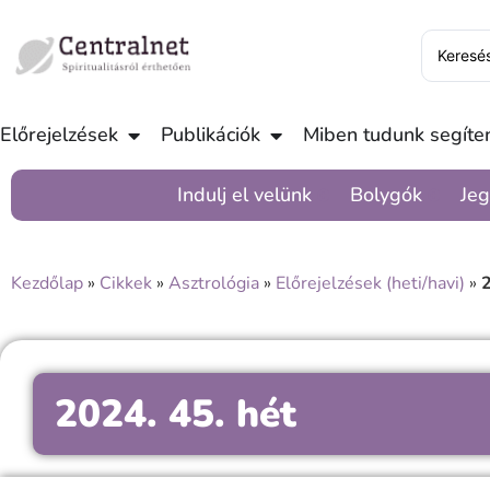
Előrejelzések
Publikációk
Miben tudunk segíten
Indulj el velünk
Bolygók
Jeg
Kezdőlap
»
Cikkek
»
Asztrológia
»
Előrejelzések (heti/havi)
»
2
2024. 45. hét