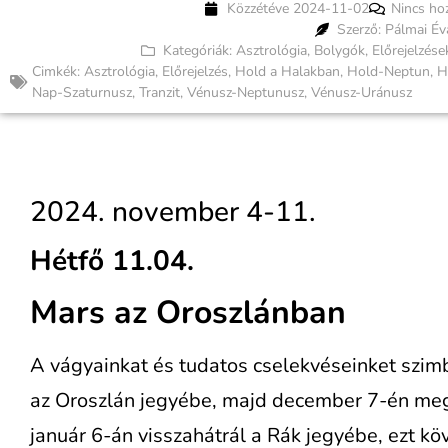
Közzétéve
2024-11-02
Nincs ho
Szerző: Pálmai Év
Kategóriák:
Asztrológia
,
Bolygók
,
Előrejelzések
Cimkék:
Asztrológia
,
Előrejelzés
,
Hold a Halakban
,
Hold-Neptun
,
H
Nap-Szaturnusz
,
Tranzit
,
Vénusz-Neptunusz
,
Vénusz-Uránusz
2024. november 4-11.
Hétfő 11.04.
Mars az Oroszlánban
A vágyainkat és tudatos cselekvéseinket szimb
az Oroszlán jegyébe, majd december 7-én meg
január 6-án visszahátrál a Rák jegyébe, ezt kö