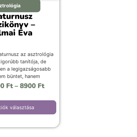
ztrológia
aturnusz
zikönyv –
lmai Éva
aturnusz az asztrológia
igorúbb tanítója, de
en a legigazságosabb
Nem büntet, hanem
besít. Sokszor félünk a
00
Ft
–
8900
Ft
urnusz érkezésétől,
 ő az, aki segít valódi
et teremteni. Ott jelenik
iók választása
 ahol valami valóban
óssá válhat az
ünkben.