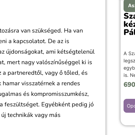
As
Sz
ké
ltozásra van szükséged. Ha van
Pá
eni a kapcsolatot. De az is
az újdonságokat, ami kétségtelenül
A Sz
legsz
t, mert nagy valószínűséggel ki is
egyb
 a partneredtől, vagy ő tőled, és
is. 
ok hamar visszatérnek a rendes
szem
69
Szat
, rugalmas és kompromisszumkész,
pedig
 a feszültséget. Egyébként pedig jó
érték
Opc
meg,
 új technikák vagy más
tart
élet