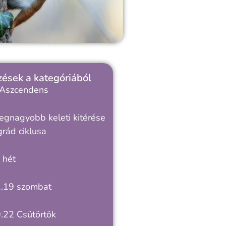
ések a kategóriából
 Aszcendens
egnagyobb keleti kitérése
grád ciklusa
 hét
.19 szombat
.22 Csütörtök