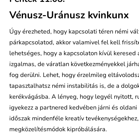
Vénusz-Uránusz kvinkunx
Úgy érezheted, hogy kapcsolati téren némi vá
párkapcsolatod, akkor valamivel fel kell frissít
lehetséges, hogy a kapcsolaton kívül keresed 
izgalmas, de váratlan következményekkel járha
fog derülni. Lehet, hogy érzelmileg eltávolodsz
tapasztalhatsz némi instabilitás is, de a dolg
kerékvágásba. A lényeg, hogy legyél nyitott
igyekezz a partnered kedvében járni és oldani
időszak mindenféle kreatív tevékenységekhez,
megközelítésmódok kipróbálására.