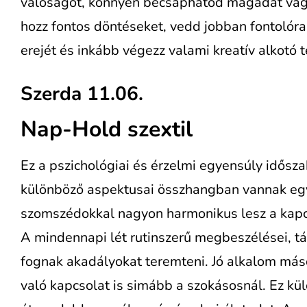
valóságot, könnyen becsaphatod magadat va
hozz fontos döntéseket, vedd jobban fontolór
erejét és inkább végezz valami kreatív alkotó
Szerda 11.06.
Nap-Hold szextil
Ez a pszichológiai és érzelmi egyensúly idősz
különböző aspektusai összhangban vannak egy
szomszédokkal nagyon harmonikus lesz a kapcs
A mindennapi lét rutinszerű megbeszélései, tá
fognak akadályokat teremteni. Jó alkalom más
való kapcsolat is simább a szokásosnál. Ez kü