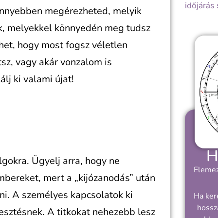
időjárás
önnyebben megérezheted, melyik
ok, melyekkel könnyedén meg tudsz
het, hogy most fogsz véletlen
etsz, vagy akár vonzalom is
lj ki valami újat!
H
lgokra. Ügyelj arra, hogy ne
Elemez
embereket, mert a „kijózanodás” után
ni. A személyes kapcsolatok ki
Ha ker
hossz
sztésnek. A titkokat nehezebb lesz