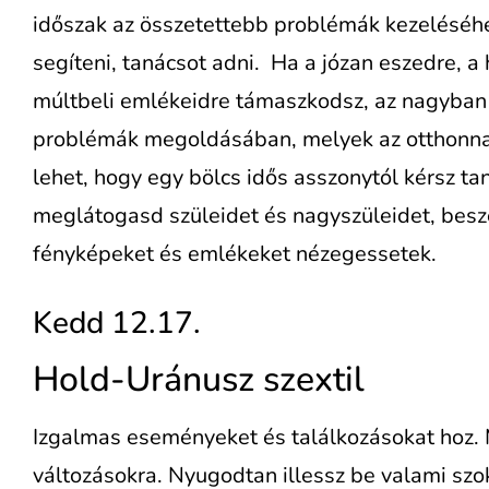
időszak az összetettebb problémák kezeléséh
segíteni, tanácsot adni. Ha a józan eszedre, 
múltbeli emlékeidre támaszkodsz, az nagyban 
problémák megoldásában, melyek az otthonnal
lehet, hogy egy bölcs idős asszonytól kérsz t
meglátogasd szüleidet és nagyszüleidet, beszé
fényképeket és emlékeket nézegessetek.
Kedd 12.17.
Hold-Uránusz szextil
Izgalmas eseményeket és találkozásokat hoz. 
változásokra. Nyugodtan illessz be valami szo