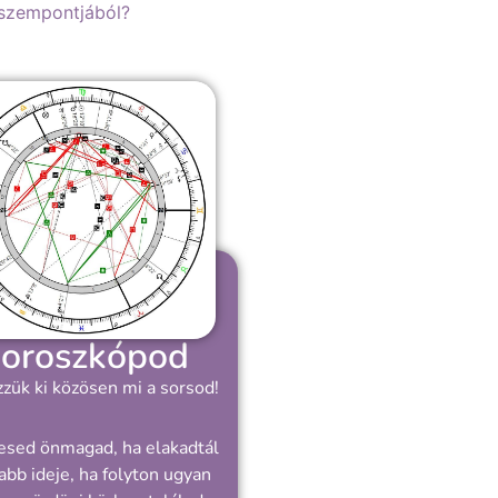
 szempontjából?
oroszkópod
zük ki közösen mi a sorsod!
esed önmagad, ha elakadtál
abb ideje, ha folyton ugyan