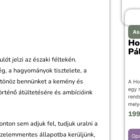
As
Ho
Pá
ót jelzi az északi féltekén.
ség, a hagyományok tisztelete, a
ztönöz bennünket a kemény és
A Ho
egy r
örténő átültetésére és ambícióink
rends
mely
soro
19
tűni
nton sem adjuk fel, tudjuk uralni a
vált
rzelemmentes állapotba kerüljünk,
elve
Opc