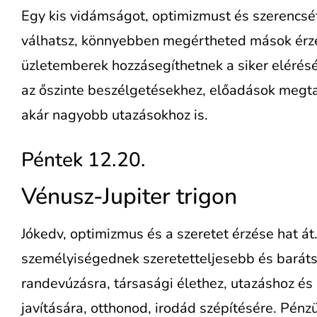
Egy kis vidámságot, optimizmust és szerencsét
válhatsz, könnyebben megértheted mások érzé
üzletemberek hozzásegíthetnek a siker elérésé
az őszinte beszélgetésekhez, előadások megta
akár nagyobb utazásokhoz is.
Péntek 12.20.
Vénusz-Jupiter trigon
Jókedv, optimizmus és a szeretet érzése hat át
személyiségednek szeretetteljesebb és baráts
randevúzásra, társasági élethez, utazáshoz é
javítására, otthonod, irodád szépítésére. Pén