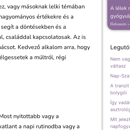
ez, vagy másoknak lelki témában
A lélek 
gyógyuln
a hagyományos értékekre és a
Elolvasom »
segít a döntésekben és a
, családdal kapcsolatosak. Az is
anácsot. Kedvező alkalom arra, hogy
Legutó
lgessetek a múltról, régi
Nem vagy
váltasz
Nap-Szat
A tranzit
bolygói
Így vadá
asztrológ
Most nyitottabb vagy a
Mit jelez
katlant a napi rutinodba vagy a
napfogya