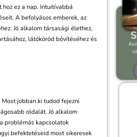
 hoz ez a nap. Intuitívabbá
seit. A befolyásos emberek, az
hez. Jó alkalom társasági élethez,
S
rtásához, látóköröd bővítéséhez és
Asz
sz
. Most jobban ki tudod fejezni
ágosabb oldalát. Jó alkalom
s a problémás kapcsolatok
zügyi befektetéseid most sikeresek