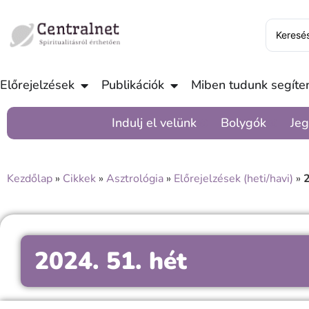
Előrejelzések
Publikációk
Miben tudunk segíten
Indulj el velünk
Bolygók
Jeg
Kezdőlap
»
Cikkek
»
Asztrológia
»
Előrejelzések (heti/havi)
»
2
2024. 51. hét