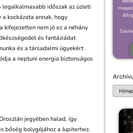
abban
a legalkalmasabb időszak az üzleti
magad,
átfo
 a kockázata annak, hogy
 kifejezetten nem jó ez a néhány
Szemé
otókészségedet és fantáziádat
 munka és a társadalmi ügyekért
 módja a neptuni energia biztonságos
Archí
Oroszlán jegyében halad, így
s bőség bolygójához a Jupiterhez.