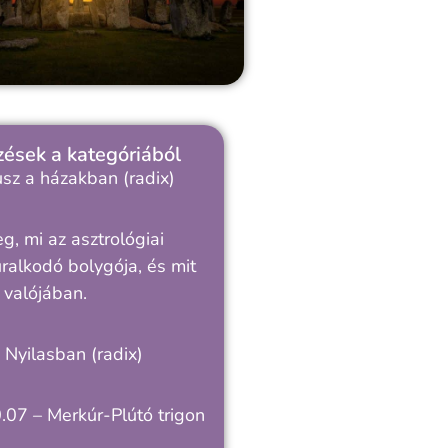
ések a kategóriából
sz a házakban (radix)
, mi az asztrológiai
ralkodó bolygója, és mit
 valójában.
a Nyilasban (radix)
.07 – Merkúr-Plútó trigon