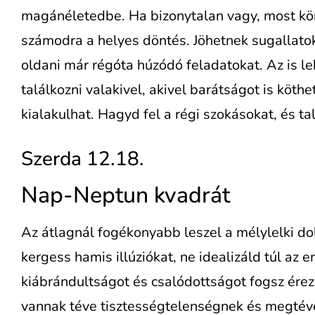
magánéletedbe. Ha bizonytalan vagy, most k
számodra a helyes döntés. Jöhetnek sugallat
oldani már régóta húzódó feladatokat. Az is le
találkozni valakivel, akivel barátságot is köth
kialakulhat. Hagyd fel a régi szokásokat, és talá
Szerda 12.18.
Nap-Neptun kvadrát
Az átlagnál fogékonyabb leszel a mélylelki do
kergess hamis illúziókat, ne idealizáld túl az 
kiábrándultságot és csalódottságot fogsz érez
vannak téve tisztességtelenségnek és megtéve