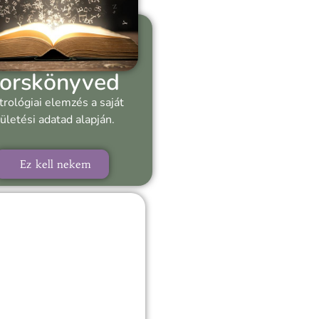
orskönyved
trológiai elemzés a saját
ületési adatad alapján.
Ez kell nekem