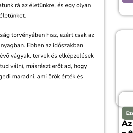
alka
atunk rá az életünkre, és egy olyan
 életünket.
ság törvényében hisz, ezért csak az
z anyagban. Ebben az időszakban
lévő vágyak, tervek és elképzelések
tud válni, másrészt erőt ad, hogy
ngedi maradni, ami örök érték és
Ez
Az
– e