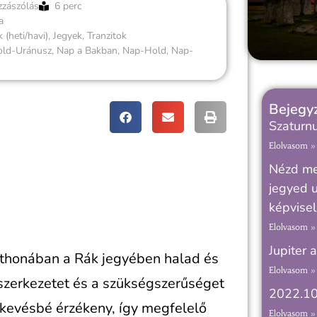
zzászólás
6 perc
a
 (heti/havi)
,
Jegyek
,
Tranzitok
ld-Uránusz
,
Nap a Bakban
,
Nap-Hold
,
Nap-
Bejegyz
Szaturnu
Elolvasom »
Nézd meg
jegyed u
képvisel
Elolvasom »
Jupiter 
otthonában a Rák jegyében halad és
Elolvasom »
 szerkezetet és a szükségszerűséget
2022.10
 kevésbé érzékeny, így megfelelő
Elolvasom »