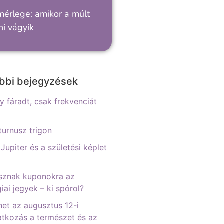
mérlege: amikor a múlt
i vágyik
bbi bejegyzések
 fáradt, csak frekvenciát
urnusz trigon
 Jupiter és a születési képlet
sznak kuponokra az
iai jegyek – ki spórol?
het az augusztus 12-i
tkozás a természet és az