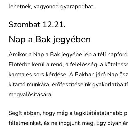
lehetnek, vagyonod gyarapodhat.
Szombat 12.21.
Nap a Bak jegyében
Amikor a Nap a Bak jegyébe lép a téli napfordul
Előtérbe kerül a rend, a felelősség, a köteles
karma és sors kérdése. A Bakban járó Nap ös
kitartó munkára, erőfeszítéseink gyakorlatba t
megvalósítására.
Segít abban, hogy még a legkilátástalanabb po
félelmeinket, és ne inogjunk meg. Egy olyan é