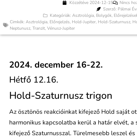
Közzétéve
2024-12-15
Nincs ho
Szerző: Pálmai Év
Kategóriák:
Asztrológia
,
Bolygók
,
Előrejelzések
Cimkék:
Asztrológia
,
Előrejelzés
,
Hold-Jupiter
,
Hold-Szaturnusz
,
Ho
Neptunusz
,
Tranzit
,
Vénusz-Jupiter
2024. december 16-22.
Hétfő 12.16.
Hold-Szaturnusz trigon
Az ösztönös reakcióinkat kifejező Hold saját 
harmonikus kapcsolatba kerül a határ elvét, a
kifejező Szaturnusszal. Türelmesebb leszel és