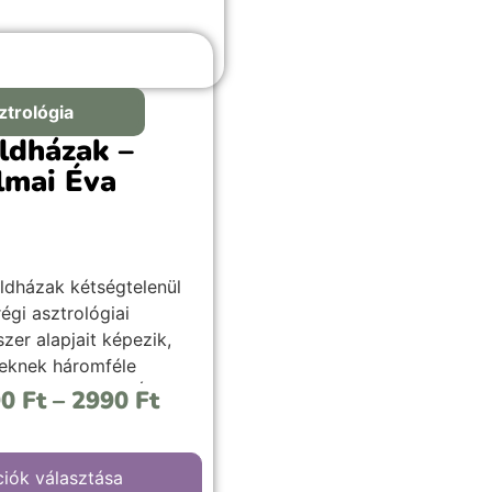
ztrológia
ldházak –
lmai Éva
ldházak kétségtelenül
égi asztrológiai
zer alapjait képezik,
eknek háromféle
zatát örököltük. Úgy
90
Ft
–
2990
Ft
k, hogy mindhárom
ozat ugyanazt az
szett rendszert
iók választása