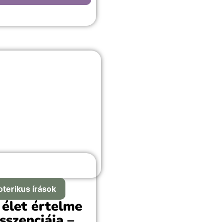
lmazza.
oterikus írások
 élet értelme
sszenciája –