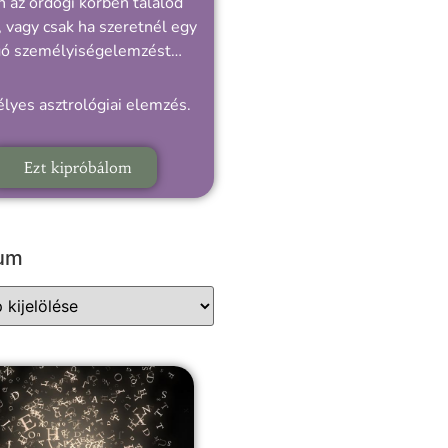
 az ördögi körben találod
 vagy csak ha szeretnél egy
gó személyiségelemzést…
lyes asztrológiai elemzés.
Ezt kipróbálom
vum