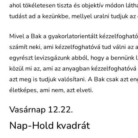
ahol tökéletesen tiszta és objektív módon láth
tudást ad a kezünkbe, mellyel uralni tudjuk az
Mivel a Bak a gyakorlatorientált kézzelfogható
számít neki, ami kézzelfoghatóvá tud válni a
egyrészt levizsgázunk abból, hogy a bennünk 
közül mi az, ami az anyagban kézzelfoghatóvá 
azt meg is tudjuk valósítani. A Bak csak azt e
életképes, ami nem, azt elveti.
Vasárnap 12.22.
Nap-Hold kvadrát