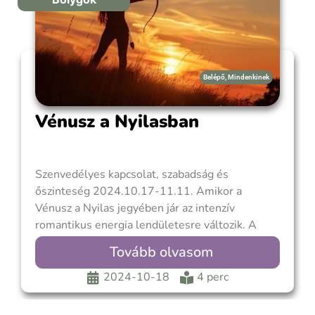
Belépő
,
Mindenkinek
Vénusz a Nyilasban
Szenvedélyes kapcsolat, szabadság és
őszinteség 2024.10.17-11.11. Amikor a
Vénusz a Nyilas jegyében jár az intenzív
romantikus energia lendületesre változik. A
Nyilasnak természetesen vannak heves
Tovább olvasom
pillanatai, tekintve, hogy tüzes jegy. Az
energiája azonban lényegesen kevésbé
2024-10-18
4 perc
koncentrált, és míg a Skorpiót leginkább a
mélységek, az intimitás és a szenvedély