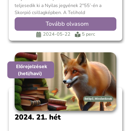
teljesedik ki a Nyilas jegyének 2°55’-én a
Skorpió csillagképben. A Telihold
általánosságban a csúcspont, amikor a rejtett
Tovább olvasom
dolgok napvilágra kerülnek, az újholdkor
megkezdett dolgok beteljesülhetnek,
2024-05-22
5 perc
levonhatjuk a következtetéseket és könnyebben
elengedhetjük mindazt, ami már nem szolgál
minket.
Előrejelzések
(heti/havi)
Belépő
,
Mindenkinek
2024. 21. hét