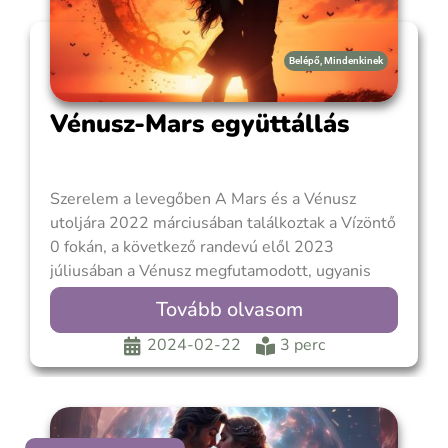
Belépő
,
Mindenkinek
Vénusz-Mars együttállás
Szerelem a levegőben A Mars és a Vénusz
utoljára 2022 márciusában találkoztak a Vízöntő
0 fokán, a következő randevú elől 2023
júliusában a Vénusz megfutamodott, ugyanis
hátraarcot vágott az Oroszlán jegyében. De
Tovább olvasom
most a Vízöntő 7 fokán újra egyesülnek. A
szeretet és szépség elvét képviselő Vénusz
2024-02-22
3 perc
harmonikus varázsa egyesül az