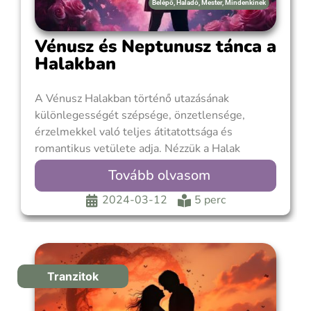
Belépő
,
Haladó
,
Mester
,
Mindenkinek
Vénusz és Neptunusz tánca a
Halakban
A Vénusz Halakban történő utazásának
különlegességét szépsége, önzetlensége,
érzelmekkel való teljes átitatottsága és
romantikus vetülete adja. Nézzük a Halak
Vénuszt milyen hatások érik ez alatt az idő alatt:
Tovább olvasom
A legelső találkozója a határok elvét képviselő
Szaturnusszal lesz, aki ugyan teljesen
2024-03-12
5 perc
ellentétes hatásokat fejt ki, mint a Vénusz, de
ebben a
Tranzitok