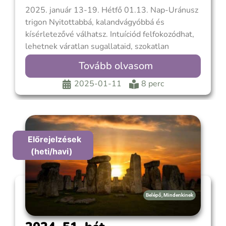
2025. január 13-19. Hétfő 01.13. Nap-Uránusz
trigon Nyitottabbá, kalandvágyóbbá és
kísérletezővé válhatsz. Intuíciód felfokozódhat,
lehetnek váratlan sugallataid, szokatlan
ötleteid, melyek mélyebb önismerethez és
Tovább olvasom
nagyobb önbizalomhoz is vezethetnek, kifejezve
személyiséged egyedibb, kreatívabb vagy
2025-01-11
8 perc
különlegesebb oldalát. Ez váratlan, de pozitív
változások, lehetőségek és izgalmak ideje.
Kedved lesz valami újat és eredetit kipróbálni
Előrejelzések
(heti/havi)
Belépő
,
Mindenkinek