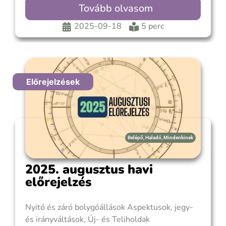
kedvelő világát, és belép a józan, részletekre
Tovább olvasom
figyelő Szűz jegyébe. Itt a kapcsolatok és az
érzelmi élet sokkal visszafogottabb,
2025-09-18
5 perc
megfontoltabb megközelítést kapnak. Akkor
nyílunk meg igazán
Előrejelzések
Belépő
,
Haladó
,
Mindenkinek
2025. augusztus havi
előrejelzés
Nyitó és záró bolygóállások Aspektusok, jegy-
és irányváltások, Új- és Teliholdak