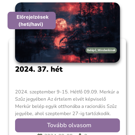
foglalkoztatja, addig a
Előrejelzések
(heti/havi)
Belépő
,
Mindenkinek
2024. 37. hét
2024. szeptember 9-15. Hétfő 09.09. Merkúr a
Szűz jegyében Az értelem elvét képviselő
Merkúr belép egyik otthonába a racionális Szűz
jegyébe, ahol szeptember 27-ig tartózkodik.
Amikor a Merkúr a Szűz jegyében jár elménk
Tovább olvasom
élesebben működik, beszédünk precízebb lesz