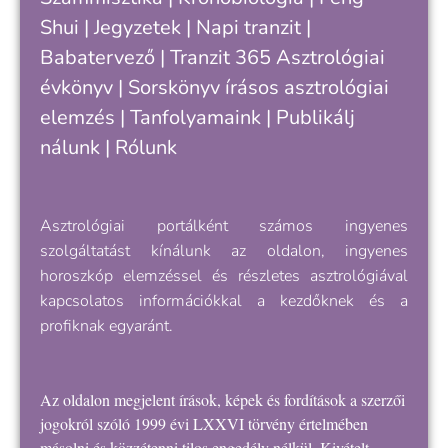
Shui
|
Jegyzetek
|
Napi tranzit
|
Babatervező
|
Tranzit 365
Asztrológiai
évkönyv
|
Sorskönyv
írásos asztrológiai
elemzés |
Tanfolyamaink
|
Publikálj
nálunk
|
Rólunk
Asztrológiai portálként számos ingyenes
szolgáltatást kínálunk az oldalon, ingyenes
horoszkóp elemzéssel és részletes asztrológiával
kapcsolatos információkkal a kezdőknek és a
profiknak egyaránt.
Az oldalon megjelent írások, képek és fordítások a szerzői
jogokról szóló 1999 évi LXXVI törvény értelmében
másolni és közzétenni tilos engedély nélkül. Kivételt