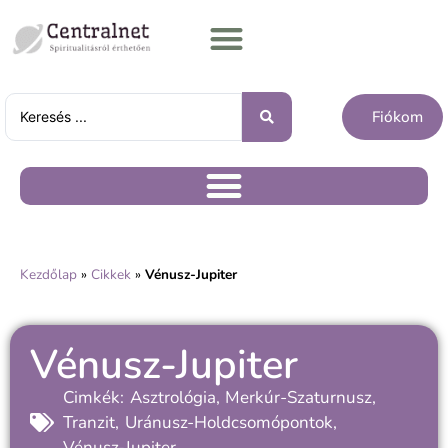
Fiókom
Kezdőlap
»
Cikkek
»
Vénusz-Jupiter
Vénusz-Jupiter
Cimkék:
Asztrológia
,
Merkúr-Szaturnusz
,
Tranzit
,
Uránusz-Holdcsomópontok
,
Vénusz-Jupiter