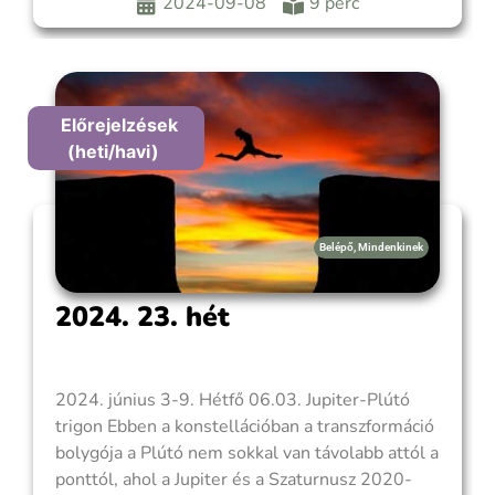
és hatékonyabban tudunk kommunikálni
2024-09-08
9 perc
másokkal, kevésbé köntörfalazunk és rögtön a
lényegre törünk.
Előrejelzések
(heti/havi)
Belépő
,
Mindenkinek
2024. 23. hét
2024. június 3-9. Hétfő 06.03. Jupiter-Plútó
trigon Ebben a konstellációban a transzformáció
bolygója a Plútó nem sokkal van távolabb attól a
ponttól, ahol a Jupiter és a Szaturnusz 2020-