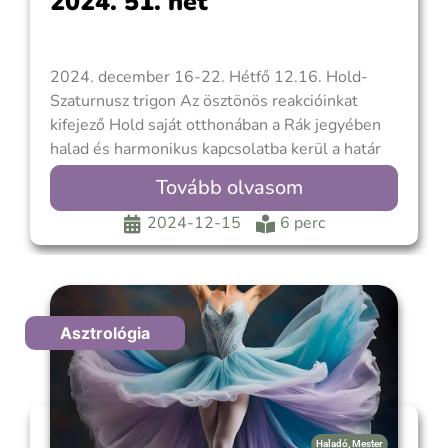
2024. 51. hét
2024. december 16-22. Hétfő 12.16. Hold-
Szaturnusz trigon Az ösztönös reakcióinkat
kifejező Hold saját otthonában a Rák jegyében
halad és harmonikus kapcsolatba kerül a határ
elvét, a szerkezetet és a szükségszerűséget
Tovább olvasom
kifejező Szaturnusszal. Türelmesebb leszel és
kevésbé érzékeny, így megfelelő időszak az
2024-12-15
6 perc
összetettebb problémák kezeléséhez, vagy
másoknak lelki témában segíteni, tanácsot
Asztrológia
Haladó
,
Mester