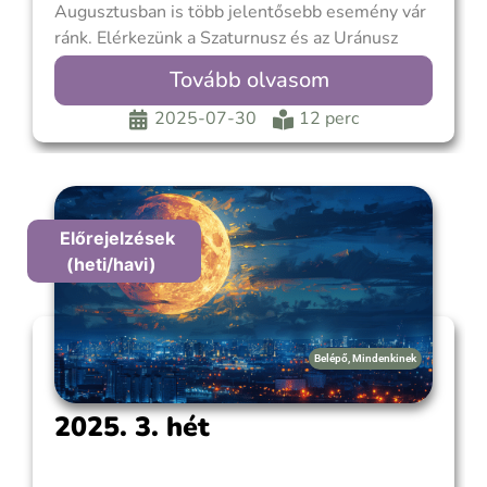
Augusztusban is több jelentősebb esemény vár
ránk. Elérkezünk a Szaturnusz és az Uránusz
által 1988-ban indított ciklus, az Uránusz és a
Tovább olvasom
Neptunusz 1993-ban indított ciklusa egy-egy
mérföldkövéhez, továbbá az Uránusz-
2025-07-30
12 perc
Neptunusz-Plútó által alkotott és nagyon
ritkának számító kis háromszög legszorosabb
Előrejelzések
(heti/havi)
Belépő
,
Mindenkinek
2025. 3. hét