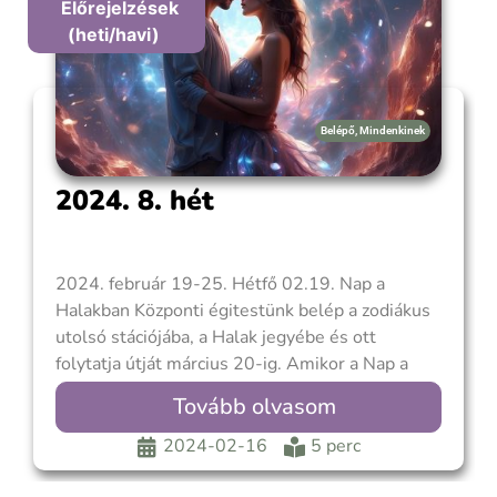
Előrejelzések
(heti/havi)
Belépő
,
Mindenkinek
2024. 8. hét
2024. február 19-25. Hétfő 02.19. Nap a
Halakban Központi égitestünk belép a zodiákus
utolsó stációjába, a Halak jegyébe és ott
folytatja útját március 20-ig. Amikor a Nap a
Halakban jár lezárul egy ciklus és a tavaszi
Tovább olvasom
napfordulóval indul az újabb. De mielőtt
elindítanánk az új körünket, a Halak időszaka
2024-02-16
5 perc
lehetőséget