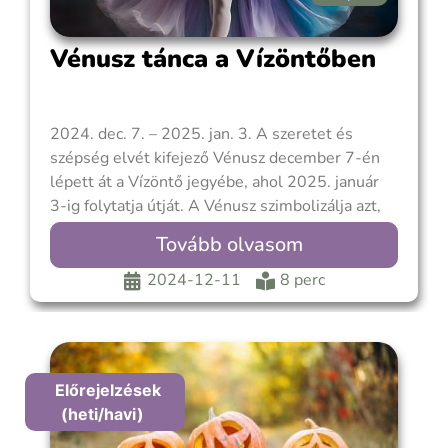
Vénusz tánca a Vízöntőben
2024. dec. 7. – 2025. jan. 3. A szeretet és
szépség elvét kifejező Vénusz december 7-én
lépett át a Vízöntő jegyébe, ahol 2025. január
3-ig folytatja útját. A Vénusz szimbolizálja azt,
ahogy kapcsolatba kerülünk önmagunkkal és
Tovább olvasom
másokkal, valamint ahogy megteremtjük
életünkben a harmónia és a szépség feltételeit.
2024-12-11
8 perc
A Vénusz nem
Előrejelzések
(heti/havi)