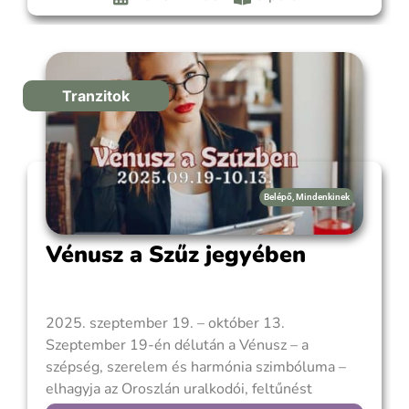
energiák mozgásba lendítenek: tettekre
ösztönöznek,
Tranzitok
Belépő
,
Mindenkinek
Vénusz a Szűz jegyében
2025. szeptember 19. – október 13.
Szeptember 19-én délután a Vénusz – a
szépség, szerelem és harmónia szimbóluma –
elhagyja az Oroszlán uralkodói, feltűnést