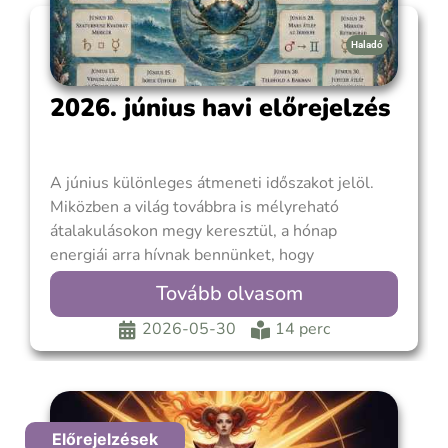
Haladó
2026. június havi előrejelzés
A június különleges átmeneti időszakot jelöl.
Miközben a világ továbbra is mélyreható
átalakulásokon megy keresztül, a hónap
energiái arra hívnak bennünket, hogy
figyelmünket ne csupán a külső eseményekre,
Tovább olvasom
hanem saját belső világunkra is irányítsuk. Az
értelem és az érzelem, a biztonság és a
2026-05-30
14 perc
változás, a múlt és a jövő kérdései
Előrejelzések