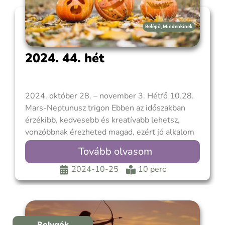
Belépő
,
Mindenkinek
2024. 44. hét
2024. október 28. – november 3. Hétfő 10.28.
Mars-Neptunusz trigon Ebben az időszakban
érzékibb, kedvesebb és kreatívabb lehetsz,
vonzóbbnak érezheted magad, ezért jó alkalom
a romantikus találkozásokhoz, igazi testi lelki
Tovább olvasom
kapcsolódáshoz. Most könnyebb olyan partnert
bevonzani, aki kevésbé agresszív, viszont
2024-10-25
10 perc
spirituálisan fogékonyabb. Ilyenkor felerősödhet
a képzelőerőd és fantáziád, nagyobb lelki
Bolygók