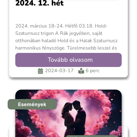
2024. 12. hét
2024. március 18-24. Hétfő 03.18. Hold-
Szaturnusz trigon A Rák jegyében, saját
otthonában haladó Hold és a Halak Szaturnusz
harmonikus fényszöge. Türelmesebb leszel és
kevésbé érzékeny, így megfelelő időszak az
Tovább olvasom
összetettebb problémák kezeléséhez, vagy
másoknak lelki témában segíteni, tanácsot adni.
2024-03-17
6 perc
Ha a józan eszedre, a hagyományos értékekre és
a múltbeli emlékeidre
Események