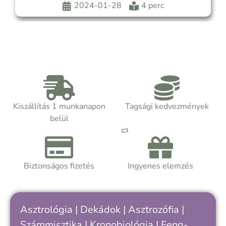
kapcsolatok javítására, otthonod, irodád
2024-01-28
4 perc
szépítésére. Pénzügyi befektetéseid most
sikeresek lehetnek, vagyonod gyarapodhat.
Kedd
Kiszállítás 1 munkanapon
Tagsági kedvezmények
belül
Biztonságos fizetés
Ingyenes elemzés
Asztrológia
|
Dekádok
|
Asztrozófia
|
Számmisztika
|
Kronobiológia
|
Feng-