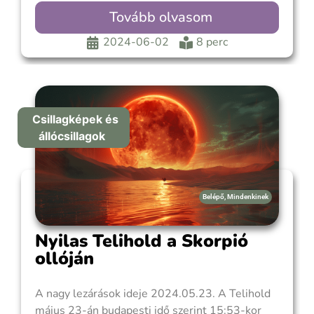
ban együttálltak. Amikor a Plútó először
Tovább olvasom
belépett a Vízöntő jegyébe 2023 márciusában,
be is indította azokat a kardinális változásokat,
2024-06-02
8 perc
melyek főként az
Csillagképek és
állócsillagok
Belépő
,
Mindenkinek
Nyilas Telihold a Skorpió
ollóján
A nagy lezárások ideje 2024.05.23. A Telihold
május 23-án budapesti idő szerint 15:53-kor