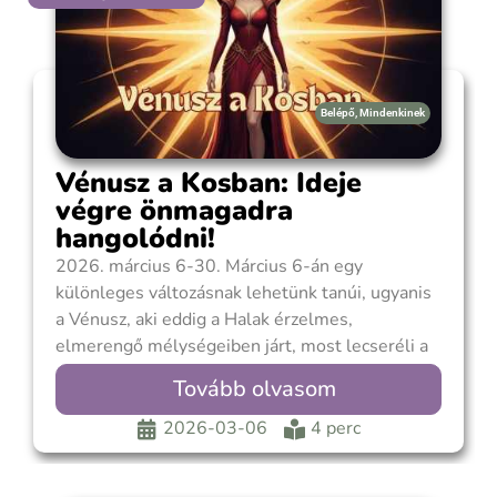
Belépő
,
Mindenkinek
Vénusz a Kosban: Ideje
végre önmagadra
hangolódni!
2026. március 6-30. Március 6-án egy
különleges változásnak lehetünk tanúi, ugyanis
a Vénusz, aki eddig a Halak érzelmes,
elmerengő mélységeiben járt, most lecseréli a
jelmezét és belép a tüzes, bátor Kos jegyébe. Ez
Tovább olvasom
a hangulatunkat is alapjaiban rendezi át, a finom
ráhangolódás helyét átveszi a tettvágy és a
2026-03-06
4 perc
lendület. A