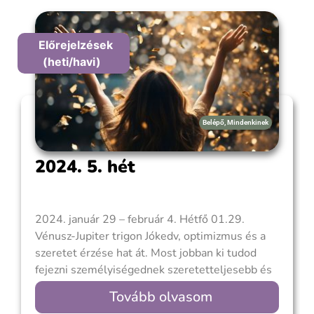
Előrejelzések
(heti/havi)
Belépő
,
Mindenkinek
2024. 5. hét
2024. január 29 – február 4. Hétfő 01.29.
Vénusz-Jupiter trigon Jókedv, optimizmus és a
szeretet érzése hat át. Most jobban ki tudod
fejezni személyiségednek szeretetteljesebb és
barátságosabb oldalát. Jó alkalom randevúzásra,
Tovább olvasom
társasági élethez, utazáshoz és a problémás