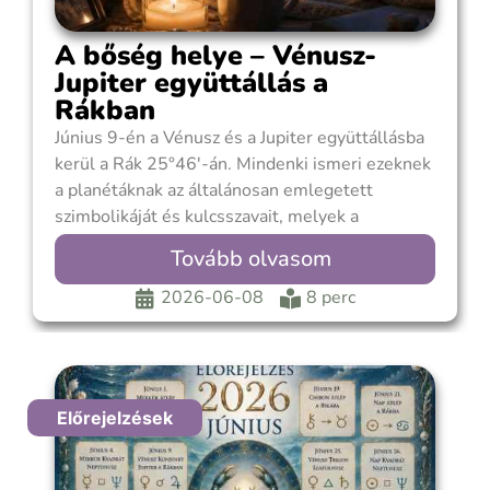
A bőség helye – Vénusz-
Jupiter együttállás a
Rákban
Június 9-én a Vénusz és a Jupiter együttállásba
kerül a Rák 25°46′-án. Mindenki ismeri ezeknek
a planétáknak az általánosan emlegetett
szimbolikáját és kulcsszavait, melyek a
szerencse, bőség, szeretet, áldás, gyarapodás.
Tovább olvasom
Kétségtelen, hogy a Vénusz és a Jupiter
találkozása hagyományosan az egyik
2026-06-08
8 perc
legkedvezőbb együttállásnak számít, de talán
éppen a sok lelkesedés
Előrejelzések