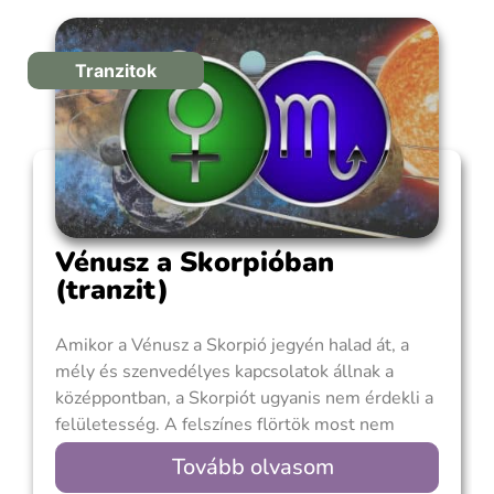
Kiegyensúlyozott kapcsolatra törekszik,
kompromisszumkész, előzékeny és nem szereti
Tranzitok
Vénusz a Skorpióban
(tranzit)
Amikor a Vénusz a Skorpió jegyén halad át, a
mély és szenvedélyes kapcsolatok állnak a
középpontban, a Skorpiót ugyanis nem érdekli a
felületesség. A felszínes flörtök most nem
elégítenek ki, hiszen testi-lelki kapcsolatra
Tovább olvasom
vágyunk valakivel, aki különleges. Egy olyan