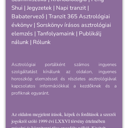
Shui
|
Jegyzetek
|
Napi tranzit
|
Babatervező
|
Tranzit 365
Asztrológiai
évkönyv
|
Sorskönyv
írásos asztrológiai
elemzés |
Tanfolyamaink
|
Publikálj
nálunk
|
Rólunk
Asztrológiai portálként számos ingyenes
szolgáltatást kínálunk az oldalon, ingyenes
horoszkóp elemzéssel és részletes asztrológiával
kapcsolatos információkkal a kezdőknek és a
profiknak egyaránt.
Az oldalon megjelent írások, képek és fordítások a szerzői
jogokról szóló 1999 évi LXXVI törvény értelmében
másolni és közzétenni tilos engedély nélkül. Kivételt