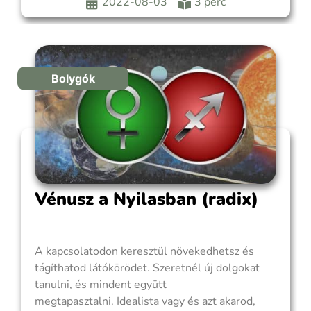
másikra való összpontosításban rejlik. Nagyon
2022-08-03
3 perc
hűséges vagy ahhoz, akit szeretsz. Birtoklod a
másikat és megszállottságod vonzóvá is tesz.
Elképesztően tudsz koncentrálni a partneredre.
Ez
Bolygók
Vénusz a Nyilasban (radix)
A kapcsolatodon keresztül növekedhetsz és
tágíthatod látókörödet. Szeretnél új dolgokat
tanulni, és mindent együtt
megtapasztalni. Idealista vagy és azt akarod,