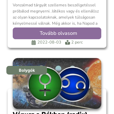
Vonzalmad tárgyát szellemes beszélgetéssel
próbálod megnyerni. Játékos vagy és ellenállsz
az olyan kapcsolatoknak, amelyek túlságosan
kényelmessé válnak. Még akkor is, ha Napod a
Bikában vagy a Rákban van. Nem akarod magad
Tovább olvasom
lekötni vagy belefásulni egy kapcsolatba. A
szerelemben nagyra értékeled a
2022-08-03
2 perc
könnyedséget. Gyakran változik az ízlésed, és a
másiknak nehéz lehet tudni, mire
Bolygók