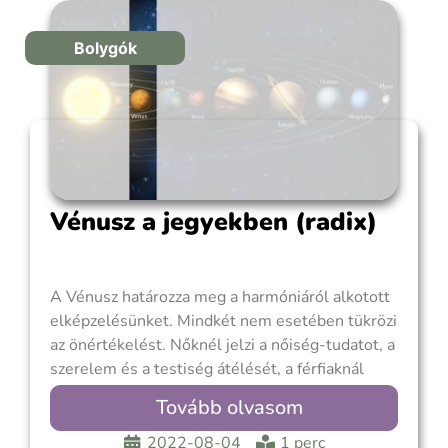
Bolygók
Vénusz a jegyekben (radix)
A Vénusz határozza meg a harmóniáról alkotott
elképzelésünket. Mindkét nem esetében tükrözi
az önértékelést. Nőknél jelzi a nőiség-tudatot, a
szerelem és a testiség átélését, a férfiaknál
pedig a nőideálról és a romantikáról alkotott
Tovább olvasom
elképzelést. Ide tartozik az ízlés, a vonzerő és az
erotika, kapcsolatokhoz való viszonyulás, az
2022-08-04
1 perc