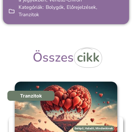
Kategóriák:
Bolygók
,
Előrejelzések
,
Tranzitok
Összes
cikk
Tranzitok
Belépő
,
Haladó
,
Mindenkinek