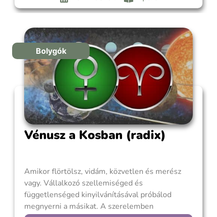
érzelemvilág, a biztonságra
Bolygók
Vénusz a Kosban (radix)
Amikor flörtölsz, vidám, közvetlen és merész
vagy. Vállalkozó szellemiséged és
függetlenséged kinyilvánításával próbálod
megnyerni a másikat. A szerelemben