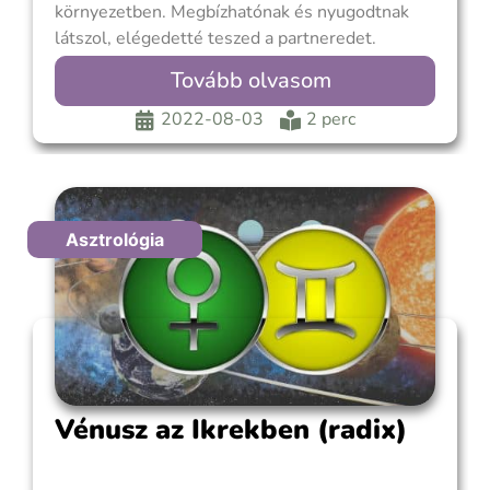
környezetben. Megbízhatónak és nyugodtnak
látszol, elégedetté teszed a partneredet.
Kapcsolataidban szükséged van bizonyos
Tovább olvasom
mértékig kiszámíthatóságra és
megbízhatóságra, még akkor is, ha a Napod a
2022-08-03
2 perc
Kos vagy az Ikrek spontánabb jegyeiben jár. A
szerelemben birtokló és hűséges vagy, a gyors
Asztrológia
Vénusz az Ikrekben (radix)