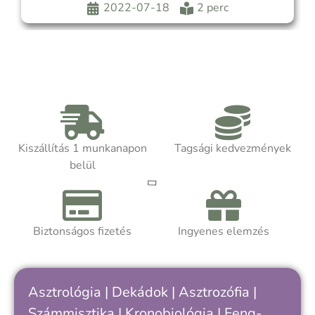
kapcsolatra, mely ellenállhatatlan, tabukat
2022-07-18
2 perc
megdöntő, szélsőséges, intenzív és
felejthetetlen. A Skorpió
Kiszállítás 1 munkanapon
Tagsági kedvezmények
belül
Biztonságos fizetés
Ingyenes elemzés
Asztrológia
|
Dekádok
|
Asztrozófia
|
Számmisztika
|
Kronobiológia
|
Feng-