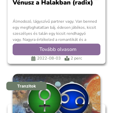
Vénusz a Halakban (radix)
Álmodozó, lágyszívű partner vagy. Van benned
egy megfoghatatlan báj, édesen játékos, kicsit
szeszélyes és talán egy kicsit rendhagyó
vagy. Nagyra értékeled a romantikát és a
költészetet. Érzékeny vagy és ezt gyakran az
Tovább olvasom
egész emberiségre kiterjeszted. Szerelmed
feltétel nélküli. Szereted az esélytelenebbeket,
2022-08-03
2 perc
és vonzódsz azokhoz az emberekhez, akiknek
szükségük van egy kis segítségre. Romantikus
világszemléleteddel
Tranzitok