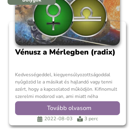
Vénusz a Mérlegben (radix)
Kedvességeddel, kiegyensúlyozottságoddal
nyűgözöd le a másikat és hajlandó vagy tenni
azért, hogy a kapcsolatod működjön. Kifinomult
szerelmi modorod van, ami miatt néha
őszintétlennek vagy felszínesnek tűnhetsz.
Tovább olvasom
Gyengéd vagy és utálod, ha megsértenek, nem
szereted az érzelmek nyílt és durva kifejezését.
2022-08-03
3 perc
Nemcsak a középutat választod, hanem a
középutat keresed a kapcsolataidban.