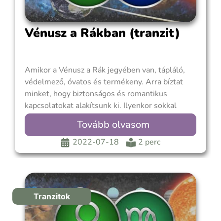
Vénusz a Rákban (tranzit)
Amikor a Vénusz a Rák jegyében van, tápláló,
védelmező, óvatos és termékeny. Arra bíztat
minket, hogy biztonságos és romantikus
kapcsolatokat alakítsunk ki. Ilyenkor sokkal
kedvesebbek, ragaszkodóbbak, bújósabbak
Tovább olvasom
vagyunk. Szeretetünket a törődésen és az
odaadáson keresztül nyilvánítjuk ki. Akkor
2022-07-18
2 perc
érezzük a legjobban magunkat, ha biztonságban
vagyunk. Ebben az időszakban fontosabbak
lesznek
Tranzitok