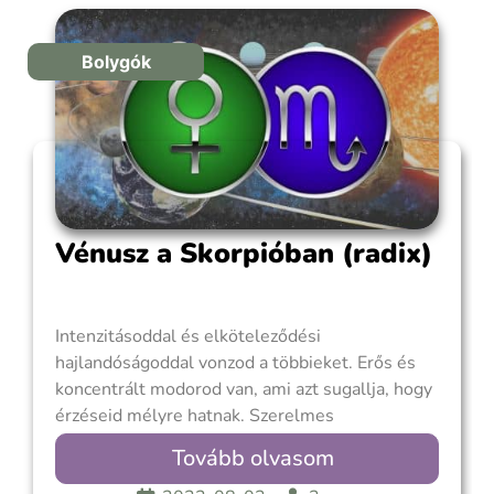
Bolygók
Vénusz a Skorpióban (radix)
Intenzitásoddal és elköteleződési
hajlandóságoddal vonzod a többieket. Erős és
koncentrált modorod van, ami azt sugallja, hogy
érzéseid mélyre hatnak. Szerelmes
cselekedeteid mély elkötelezettséget és
Tovább olvasom
szexuális élvezetet ígérnek. A vonzerőd a