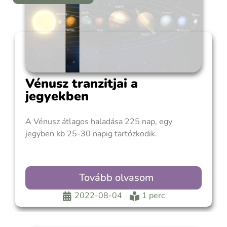
Vénusz tranzitjai a
jegyekben
A Vénusz átlagos haladása 225 nap, egy
jegyben kb 25-30 napig tartózkodik.
Tovább olvasom
2022-08-04
1 perc