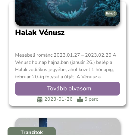
Belépő
Halak Vénusz
Mesebeli románc 2023.01.27 – 2023.02.20 A
Vénusz holnap hajnalban (január 26.) belép a
Halak zodiákus jegyébe, ahol közel 1 hónapig,
február 20-ig folytatja útját. A Vénusz a
Halakban erőben van és jól érzi magát. Kiváló
Tovább olvasom
időszak könnyedén megteremteni a harmóniát
az életedben. Ha erős Halak vagy 12. házas
2023-01-26
5 perc
érdekeltségű vagy,
Tranzitok