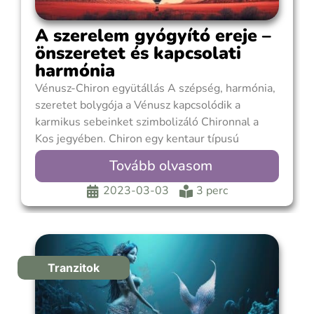
A szerelem gyógyító ereje –
önszeretet és kapcsolati
harmónia
Vénusz-Chiron együtállás A szépség, harmónia,
szeretet bolygója a Vénusz kapcsolódik a
karmikus sebeinket szimbolizáló Chironnal a
Kos jegyében. Chiron egy kentaur típusú
égitest, a legmélyebb lelki sebeinkre mutat rá,
Tovább olvasom
melyeket születésünkkel hozunk át előző
életeinkből, hogy általa tanuljunk és fejlődjünk.
2023-03-03
3 perc
Ezeket a sebeket közvetlenül nem tudjuk
begyógyítani, csak úgy tudjuk
Tranzitok