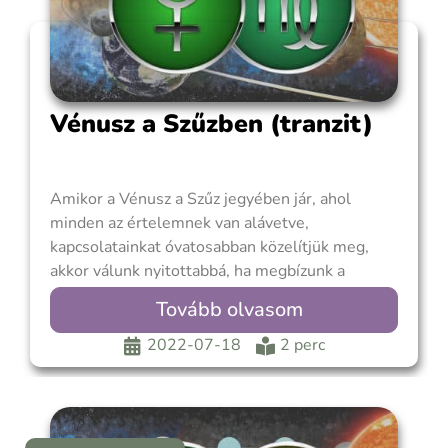
Vénusz a Szűzben (tranzit)
Amikor a Vénusz a Szűz jegyében jár, ahol
minden az értelemnek van alávetve,
kapcsolatainkat óvatosabban közelítjük meg,
akkor válunk nyitottabbá, ha megbízunk a
másikban. Szeretetünket gyakorlati eszközökkel
Tovább olvasom
fejezzük ki, mint például a másoknak nyújtott
szolgáltatások, ügyintézés, aprólékos munkák
2022-07-18
2 perc
elvégzése, vagy éppen csak ott vagyunk a
szerelmünknek. A Szűz Vénusznak értelmet