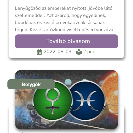
Lenyűgöződ az embereket nyitott, jövőbe látó
szellemeddel. Azt akarod, hogy egyedinek,
lázadónak és kissé provokatívnak lássanak
téged. Kissé tartózkodó viselkedésed vonzóvá
tesz. Azt akarod, hogy elismerjék és értékeljék,
Tovább olvasom
hogy szívügyekben nem követed a járt utat. A
szokatlan kapcsolatok vonzanak. Nem akarsz
2022-08-03
2 perc
minden szabályt betartani, bár lehet, hogy jó
néhányat saját magad
Bolygók