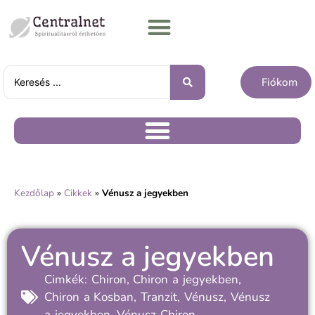
Fiókom
Kezdőlap
»
Cikkek
»
Vénusz a jegyekben
Vénusz a jegyekben
Cimkék:
Chiron
,
Chiron a jegyekben
,
Chiron a Kosban
,
Tranzit
,
Vénusz
,
Vénusz
a jegyekben
,
Vénusz-Chiron