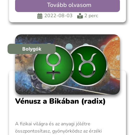
énközpontúként működsz, de akinek tetszel, az
Tovább olvasom
elbűvölőnek találhatja ezt. Fel tudod dobni az
embereket ártatlan bájoddal, még akkor is, ha
2022-08-03
2 perc
gyermekiesen és türelmetlenül viselkedsz. A
hódítás rabja vagy, ha szerelmes vagy. Ahhoz,
hogy egy
Bolygók
Vénusz a Bikában (radix)
A fizikai világra és az anyagi jólétre
összpontosítasz, gyönyörködsz az érzéki