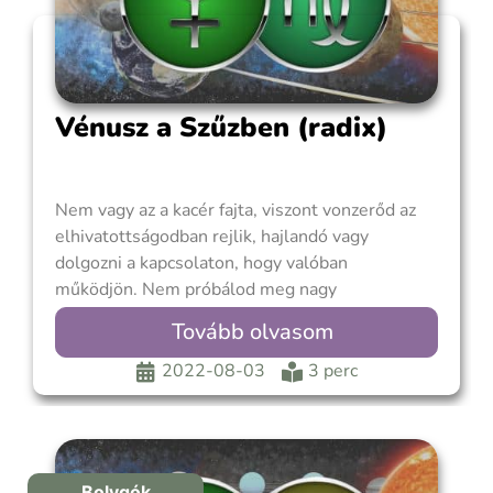
Vénusz a Szűzben (radix)
Nem vagy az a kacér fajta, viszont vonzerőd az
elhivatottságodban rejlik, hajlandó vagy
dolgozni a kapcsolaton, hogy valóban
működjön. Nem próbálod meg nagy
ajándékokkal vagy ígéretekkel lenyűgözni a
Tovább olvasom
másikat. Ajándékaid kevésbé mutatósak, de
talán sokkal nagylelkűbbek, az odaadás és a
2022-08-03
3 perc
társadra vonatkozó részletekre való odafigyelés
ajándékai. Csendesen és lassan hatolsz be a
Bolygók