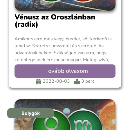
Vénusz az Oroszlánban
(radix)
Amikor szerelmes vagy, büszke, sőt kérkedő is
lehetsz. Szeretsz udvarolni és szereted, ha
udvarolnak neked. Szükséged van arra, hogy
különlegesnek érezhesd magad. Meleg szívű,
nagylelkű és még előkelő is vagy. Bár valóban
Tovább olvasom
nagyon hűséges vagy a partneredhez (bár ne
felejtsük el, hogy az Oroszlán életében a
2022-08-03
3 perc
szerelem a legfontosabb), mégis a romantikus
Bolygók