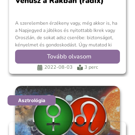
Vénusz a Rákban (radix)
A szerelemben érzékeny vagy, még akkor is, ha
a Napjegyed a játékos és nyitottabb Ikrek vagy
Oroszlán, de sokat adsz cserébe: biztonságot,
kényelmet és gondoskodást. Úgy mutatod ki
szeretetedet, hogy törődsz a másikkal. Inkább az
Tovább olvasom
érzéseire figyelsz, mint a szavaira, és
meglehetősen figyelmes vagy. Biztonságos,
2022-08-03
3 perc
szilárd kapcsolatot szeretnél. Kissé szeszélyes
lehetsz a szerelemben,
Asztrológia