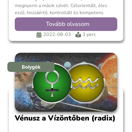
megnyerni a másik szívét. Célorientált, éles
eszű, hozzáértő, kontrollált és kompetens
vagy. Szereted kapcsolataidban a
Tovább olvasom
kiszámíthatóságot, mivel óvatos vagy a
szerelemben. A kompetencia auráját vetíted
2022-08-03
3 perc
előre, és magányos viselkedésed hűvös módon
vonzó lehet. Egy kicsit gyakorlatias és
megfontolt vagy, úgy tűnhet, hogy hiányzik a
Bolygók
Vénusz a Vízöntőben (radix)