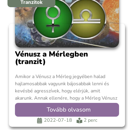
Tranzitok
Vénusz a Mérlegben
(tranzit)
Amikor a Vénusz a Mérleg jegyében halad
hajlamosabbak vagyunk bájosabbak lenni és
kevésbé agresszívek, hogy elérjük, amit
akarunk. Annak ellenére, hogy a Mérleg Vénusz
a kapcsolatokat helyezi középpontba, érzelmileg
Tovább olvasom
hűvös távolságtartással közelíti meg a
romantikus ügyeit. Kapcsolatközpontú,
2022-07-18
2 perc
szélsőséges esetben társfüggő is lehet.