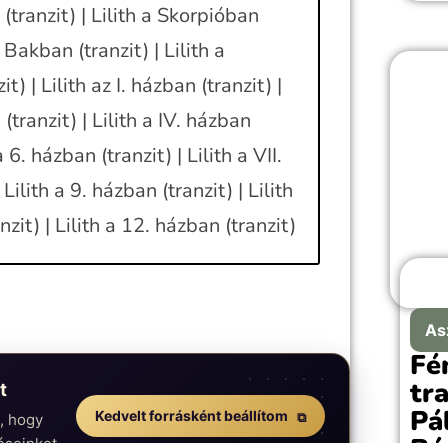
vál
 (tranzit) | Lilith a Skorpióban
szer
a Bakban (tranzit) | Lilith a
évf
) | Lilith az I. házban (tranzit) |
pil
válas
 (tranzit) | Lilith a IV. házban
a 6. házban (tranzit) | Lilith a VII.
Lilith a 9. házban (tranzit) | Lilith
nzit) | Lilith a 12. házban (tranzit)
As
Fé
tr
t
Pá
Kedvelt forrásként beállítom
n, hogy
éseinket.