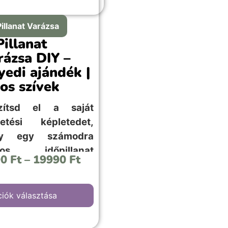
Pillanat Varázsa
Pillanat
rázsa DIY –
yedi ajándék |
ros szívek
zítsd el a saját
letési képletedet,
gy egy számodra
tos időpillanat
90
Ft
–
19990
Ft
letét egyszerűen!
iók választása
iros szívek” hátterű kép