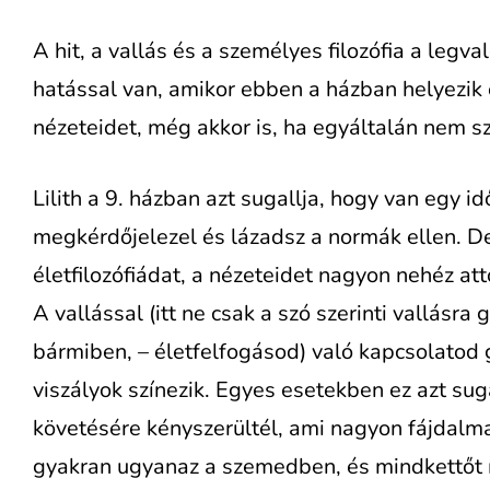
A hit, a vallás és a személyes filozófia a legva
hatással van, amikor ebben a házban helyezik
nézeteidet, még akkor is, ha egyáltalán nem s
Lilith a 9. házban azt sugallja, hogy van egy 
megkérdőjelezel és lázadsz a normák ellen. D
életfilozófiádat, a nézeteidet nagyon nehéz attó
A vallással (itt ne csak a szó szerinti vallásra
bármiben, – életfelfogásod) való kapcsolatod 
viszályok színezik. Egyes esetekben ez azt sug
követésére kényszerültél, ami nagyon fájdalma
gyakran ugyanaz a szemedben, és mindkettőt 