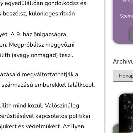
átfo
ogy egyedülállóan gondolkodsz és
 beszélsz, különleges ritkán
Szemé
t. A 9. ház önigazságra,
ben. Megpróbálsz meggyőzni
ilith (avagy önmagad) teszi.
Archí
utazásaid megváltoztathatják a
di származású emberekkel találkozol,
Lilith mind közül. Valószínűleg
rűsítésével kapcsolatos politikai
ójukért és védelmükért. Az ilyen