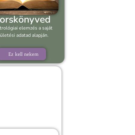
orskönyved
trológiai elemzés a saját
ületési adatad alapján.
Ez kell nekem