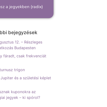
sz a jegyekben (radix)
bbi bejegyzések
gusztus 12. – Részleges
atkozás Budapesten
 fáradt, csak frekvenciát
urnusz trigon
 Jupiter és a születési képlet
sznak kuponokra az
iai jegyek – ki spórol?