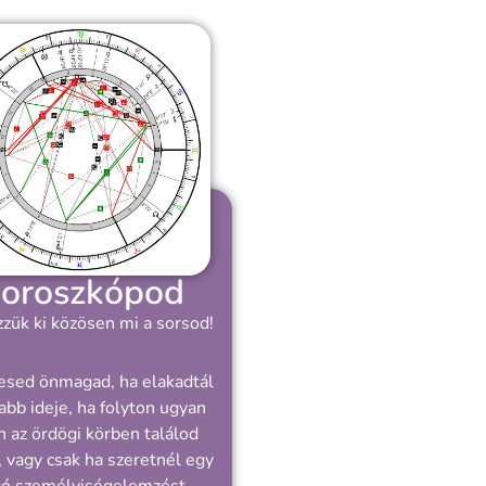
oroszkópod
zük ki közösen mi a sorsod!
esed önmagad, ha elakadtál
abb ideje, ha folyton ugyan
 az ördögi körben találod
 vagy csak ha szeretnél egy