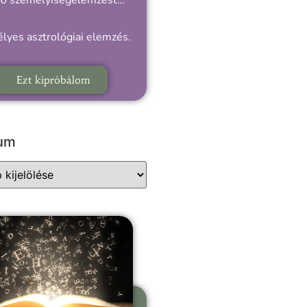
gó személyiségelemzést…
lyes asztrológiai elemzés.
Ezt kipróbálom
vum