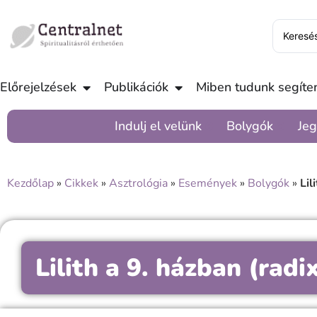
Előrejelzések
Publikációk
Miben tudunk segíten
Indulj el velünk
Bolygók
Jeg
Kezdőlap
»
Cikkek
»
Asztrológia
»
Események
»
Bolygók
»
Lil
Lilith a 9. házban (radi