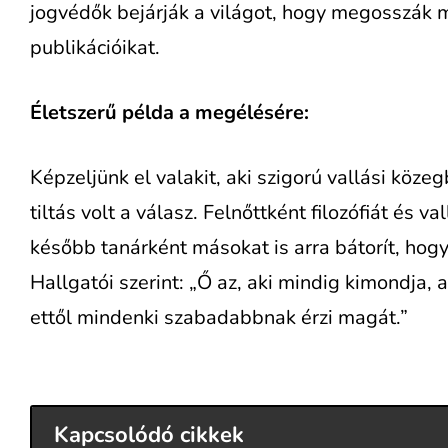
jogvédők bejárják a világot, hogy megosszák
publikációikat.
Életszerű példa a megélésére:
Képzeljünk el valakit, aki szigorú vallási köze
tiltás volt a válasz. Felnőttként filozófiát és v
később tanárként másokat is arra bátorít, hogy
Hallgatói szerint: „Ő az, aki mindig kimondja,
ettől mindenki szabadabbnak érzi magát.”
Kapcsolódó cikkek