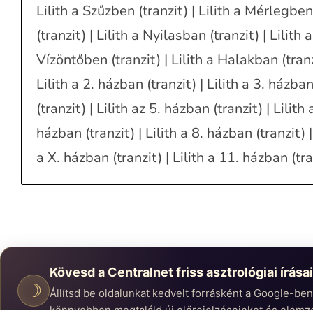
Lilith a Szűzben (tranzit) | Lilith a Mérlegben
(tranzit) | Lilith a Nyilasban (tranzit) | Lilith 
Vízöntőben (tranzit) | Lilith a Halakban (tranzit
Lilith a 2. házban (tranzit) | Lilith a 3. házban
(tranzit) | Lilith az 5. házban (tranzit) | Lilith 
házban (tranzit) | Lilith a 8. házban (tranzit) | 
a X. házban (tranzit) | Lilith a 11. házban (tra
Kövesd a Centralnet friss asztrológiai írásai
☽
Állítsd be oldalunkat kedvelt forrásként a Google-be
könnyebben megtaláld új előrejelzéseinket és elemz