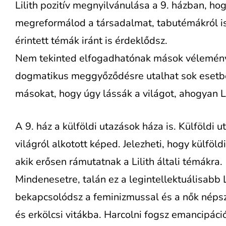
Lilith pozitív megnyilvánulása a 9. házban, h
megreformálod a társadalmat, tabutémákról is
érintett témák iránt is érdeklődsz.
Nem tekinted elfogadhatónak mások véleményé
dogmatikus meggyőződésre utalhat sok eset
másokat, hogy úgy lássák a világot, ahogyan L
A 9. ház a külföldi utazások háza is. Külföldi 
világról alkotott képed. Jelezheti, hogy külföl
akik erősen rámutatnak a Lilith általi témákra.
Mindenesetre, talán ez a legintellektuálisabb 
bekapcsolódsz a feminizmussal és a nők népsze
és erkölcsi vitákba. Harcolni fogsz emancipáci