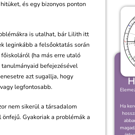
t hitüket, és egy bizonyos ponton
blémákra is utalhat, bár Lilith itt
sek leginkább a felsőoktatás során
őiskoláról (ha más erre utaló
a tanulmányaid befejezésével
enesetre azt sugallja, hogy
H
vagy legfontosabb.
Elemez
zor nem sikerül a társadalom
Ha ker
hossz
l önfejű. Gyakoriak a problémák a
abban
magad,