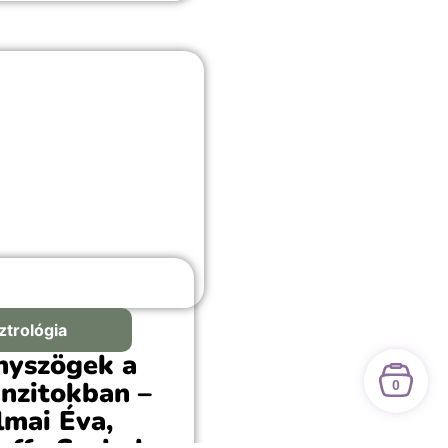
asztása, bármilyen
elmes, első randis vagy
ordulós örömteli
lanathoz megfelelő
ztás.
ztrológia
nyszögek a
anzitokban –
0
lmai Éva,