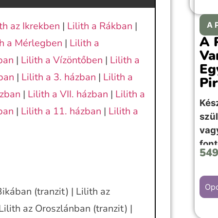
ith az Ikrekben
|
Lilith a Rákban
|
A 
A 
ith a Mérlegben
|
Lilith a
Va
kban
|
Lilith a Vízöntőben
|
Lilith a
Eg
zban
|
Lilith a 3. házban
|
Lilith a
Pi
ázban
|
Lilith a VII. házban
|
Lilith a
Kés
zban
|
Lilith a 11. házban
|
Lilith a
szü
va
fon
54
kép
Opc
Bikában (tranzit) | Lilith az
 Lilith az Oroszlánban (tranzit) |
A “P