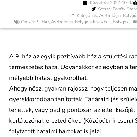
Közzétéve
2022-10-07
Szerző: Bánffy Szab
Kategóriák:
Asztrológia
,
Bolygó
Cimkék:
9. Ház
,
Asztrológia
,
Bolygó a házakban
,
Bolygók
,
Lili
A 9. ház az egyik pozitívabb ház a születési ra
természetes háza. Ugyanakkor ez egyben a terje
mélyebb hatást gyakorolhat.
Ahogy nősz, gyakran rájössz, hogy teljesen má
gyerekkorodban tanítottak. Tanáraid (és szüle
lehettek, vagy pedig pontosan az ellenkezőjét
korlátozónak érezted őket. (Középút nincsen.) 
folytatott hatalmi harcokat is jelzi.