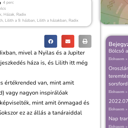
4 perc
olcs
k
,
Házak
,
Radix
th
,
Lilith a 9. házban
,
Lilith a házakban
,
Radix
Bejegyz
Bölcső a
dixban, mivel a Nyilas és a Jupiter
Elolvasom »
szkedés háza is, és Lilith itt még
Oroszlán
teremtés
s értékrended van, mint amit
sorsford
id) vagy nagyon inspirálóak
Elolvasom »
2022.07
 képviselték, mint amit önmagad és
Elolvasom »
Sokszor ez az állás a tanáraiddal
Nap tran
Elolvasom »