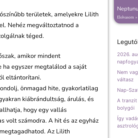
Neptunu
lószínűbb területek, amelyekre Lilith
Elolvasom »
 el. Nehéz megváltoztatnod a
zolgálnak téged.
Legutó
2026. au
időszak, amikor mindent
napfogy
e ha egyszer megtalálod a saját
Nem vagy
l eltántorítani.
váltasz
 gondolj, önmagad hite, gyakorlatilag
Nap-Szat
gyakran kiábrándultság, árulás, és
A tranzit
bolygói
allhatja, hogy egy vallás
Így vadá
s volt számodra. A hit és az egyház
asztrológ
megtagadhatod. Az Lilith