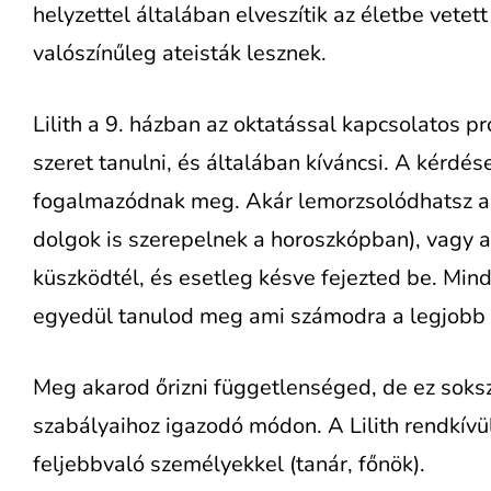
helyzettel általában elveszítik az életbe vetet
valószínűleg ateisták lesznek.
Lilith a 9. házban az oktatással kapcsolatos pro
szeret tanulni, és általában kíváncsi. A kérdé
fogalmazódnak meg. Akár lemorzsolódhatsz a f
dolgok is szerepelnek a horoszkópban), vagy 
küszködtél, és esetleg késve fejezted be. Mind
egyedül tanulod meg ami számodra a legjobb 
Meg akarod őrizni függetlenséged, de ez soks
szabályaihoz igazodó módon. A Lilith rendkívü
feljebbvaló személyekkel (tanár, főnök).