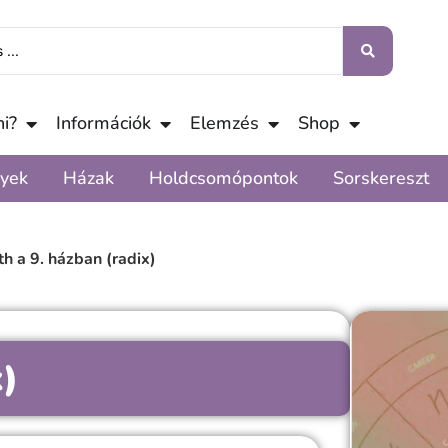
i?
Információk
Elemzés
Shop
yek
Házak
Holdcsomópontok
Sorskereszt
ith a 9. házban (radix)
x)