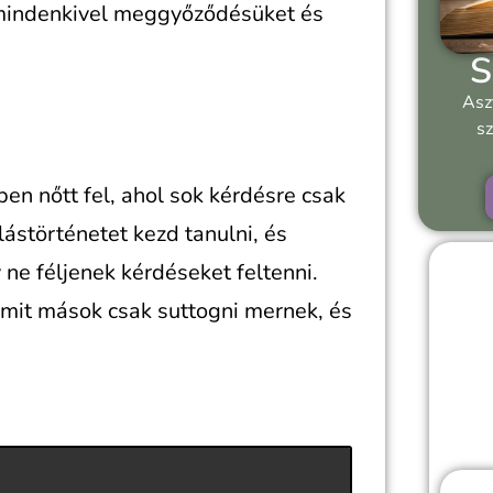
 mindenkivel meggyőződésüket és
S
Asz
sz
gben nőtt fel, ahol sok kérdésre csak
allástörténetet kezd tanulni, és
 ne féljenek kérdéseket feltenni.
 amit mások csak suttogni mernek, és