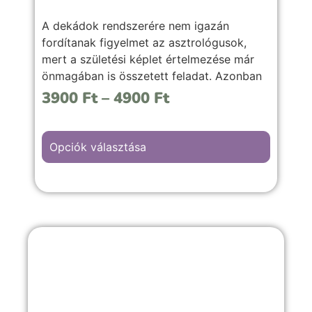
A dekádok rendszerére nem igazán
fordítanak figyelmet az asztrológusok,
mert a születési képlet értelmezése már
önmagában is összetett feladat. Azonban
érdemes vele mélyebben foglalkozni, mivel
3900
Ft
–
4900
Ft
számos plusz információ nyerhető ki
általa.
Opciók választása