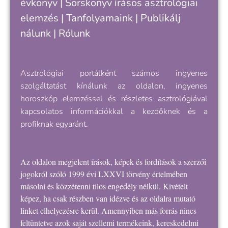
évkönyv
|
Sorskönyv
írásos asztrológiai
e
elemzés |
Tanfolyamaink
|
Publikálj
nálunk
|
Rólunk
Asztrológiai portálként számos ingyenes
szolgáltatást kínálunk az oldalon, ingyenes
horoszkóp elemzéssel és részletes asztrológiával
kapcsolatos információkkal a kezdőknek és a
profiknak egyaránt.
Az oldalon megjelent írások, képek és fordítások a szerzői
jogokról szóló 1999 évi LXXVI törvény értelmében
másolni és közzétenni tilos engedély nélkül. Kivételt
képez, ha csak részben van idézve és az oldalra mutató
linket elhelyezésre kerül. Amennyiben más forrás nincs
feltüntetve azok saját szellemi termékeink, kereskedelmi