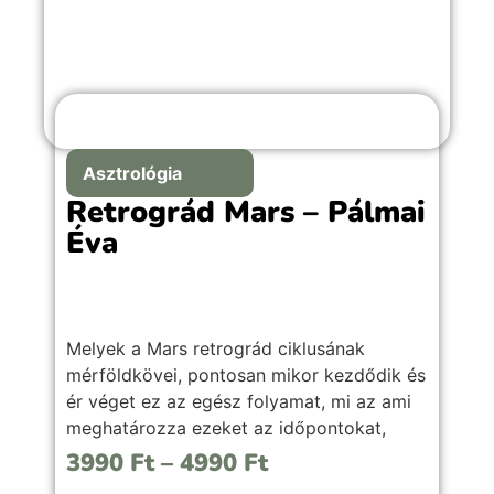
Asztrológia
Retrográd Mars – Pálmai
Éva
Melyek a Mars retrográd ciklusának
mérföldkövei, pontosan mikor kezdődik és
ér véget ez az egész folyamat, mi az ami
meghatározza ezeket az időpontokat,
valamint mire érdemes figyelni, és hogyan
3990
Ft
–
4990
Ft
lehet kihozni a legjobbat ezekből az