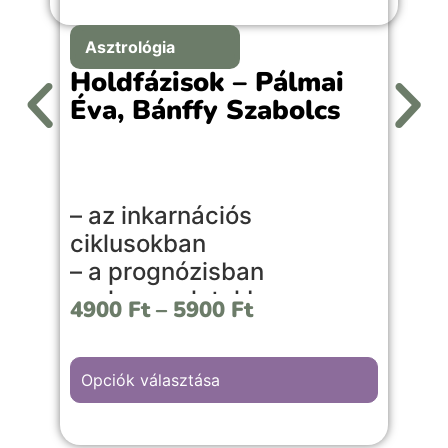
Asztrológia
Holdfázisok – Pálmai
Éva, Bánffy Szabolcs
A
– az inkarnációs
l
ciklusokban
l
– a prognózisban
s
– a kapcsolatokban
é
4900
Ft
–
5900
Ft
– a mindennapi életben
é
v
Ez a könyv közérthetően, mégis
é
Opciók választása
szakmai mélységgel mutatja be a
születési holdfázis jelentését, a nyolc
E
lunációs személyiségtípust, a kapcsolati