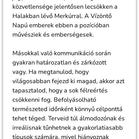
közvetlensége jelentősen lecsökken a
Halakban lévő Merkúrral. A Vízöntő
Napú emberek ebben a pozícióban
művésziek és emberségesek.
Másokkal való kommunikáció során
gyakran határozatlan és zárkózott
vagy. Ha megtanulod, hogy
világosabban fejezd ki magad, akkor azt
tapasztalod, hogy a sok félreértés
csökkenni fog. Befolyásolható
természeted időnként könnyű célponttá
tehet téged. Terveid túl álmodozónak és
irreálisnak tűnhetnek a gyakorlatiasabb
típusok számára, mivel hiányoznak