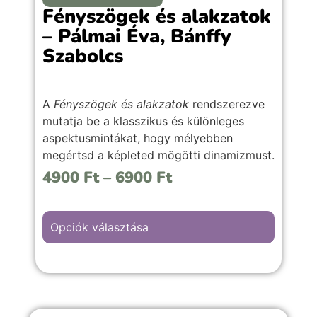
Fényszögek és alakzatok
– Pálmai Éva, Bánffy
Szabolcs
A
Fényszögek és alakzatok
rendszerezve
mutatja be a klasszikus és különleges
aspektusmintákat, hogy mélyebben
megértsd a képleted mögötti dinamizmust.
Kezdőknek és haladóknak egyaránt.
4900
Ft
–
6900
Ft
Fényszögek és Aspektus-alakzatok a
horoszkópban – Érthetően kezdőknek és
haladóknak.
Opciók választása
Már könyv formátumban is elérhető !