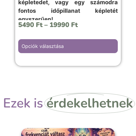
képletedet, vagy egy számodra
fontos időpillanat képletét
egyszerűen!
5490
Ft
–
19990
Ft
Opciók választása
A “Baráti esemény” hátterű kép választása,
családi ünnepekre, céges rendezvényekre
vagy fontosabb emlékekkel teli örömteli
pillanathoz megfelelő választás.
Ezek is
érdekelhetnek