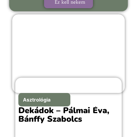
Ez kell nekem
Asztrológia
Dekádok – Pálmai Éva,
Bánffy Szabolcs