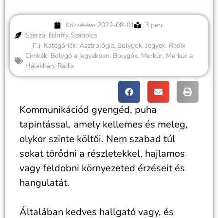
Közzétéve
2022-08-01
3 perc
Szerző: Bánffy Szabolcs
Kategóriák:
Asztrológia
,
Bolygók
,
Jegyek
,
Radix
Cimkék:
Bolygó a jegyekben
,
Bolygók
,
Merkúr
,
Merkúr a
Halakban
,
Radix
Kommunikációd gyengéd, puha
tapintással, amely kellemes és meleg,
olykor szinte költői. Nem szabad túl
sokat törődni a részletekkel, hajlamos
vagy feldobni környezeted érzéseit és
hangulatát.
Általában kedves hallgató vagy, és