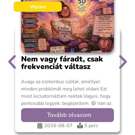
Vicces
Nem vagy fáradt, csak
frekvenciát váltasz
Avagy az ezoterikus szótár, amellyel
A
minden problémát meg lehet oldani Ezt
n
most lecsatornáztam nektek.Vagyis, hogy
r
pontosabb legyek: begépeltem. 😄 Van az
m
a pillanat, amikor az
a
Tovább olvasom
2026-08-07
5 perc