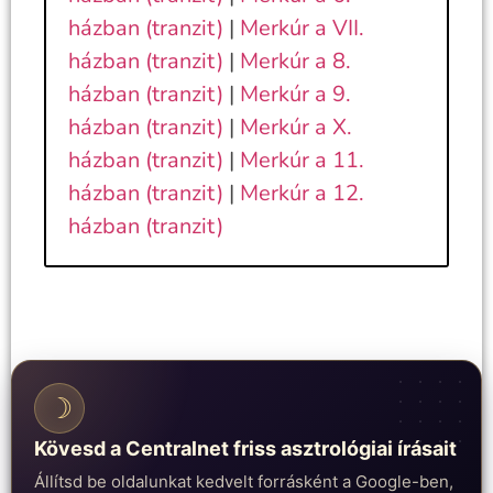
házban (tranzit)
|
Merkúr a VII.
házban (tranzit)
|
Merkúr a 8.
házban (tranzit)
|
Merkúr a 9.
házban (tranzit)
|
Merkúr a X.
házban (tranzit)
|
Merkúr a 11.
házban (tranzit)
|
Merkúr a 12.
házban (tranzit)
☽
Kövesd a Centralnet friss asztrológiai írásait
Állítsd be oldalunkat kedvelt forrásként a Google-ben,