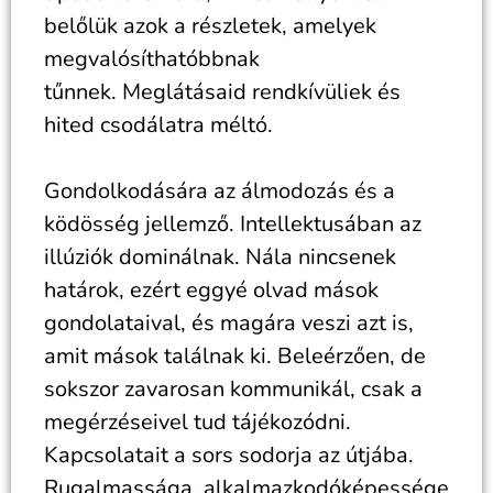
belőlük azok a részletek, amelyek
megvalósíthatóbbnak
tűnnek. Meglátásaid rendkívüliek és
hited csodálatra méltó.
Gondolkodására az álmodozás és a
ködösség jellemző. Intellektusában az
illúziók dominálnak. Nála nincsenek
határok, ezért eggyé olvad mások
gondolataival, és magára veszi azt is,
amit mások találnak ki. Beleérzően, de
sokszor zavarosan kommunikál, csak a
megérzéseivel tud tájékozódni.
Kapcsolatait a sors sodorja az útjába.
Rugalmassága, alkalmazkodóképessége