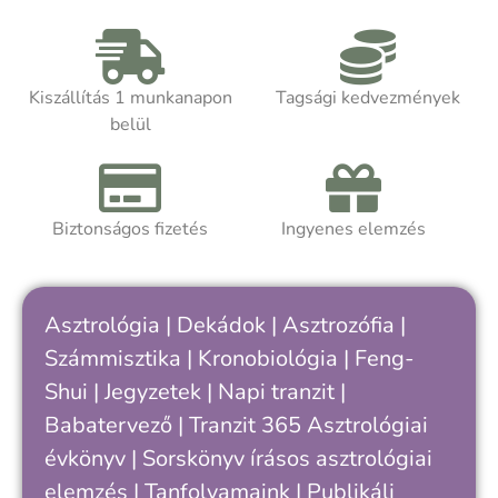
lehetőségeit. A Hold nemcsak az égen
S
változik hónapról hónapra, hanem ősi
k
szimbólumként saját belső ritmusainkra
c
is rávilágíthat.
m
Kiszállítás 1 munkanapon
Tagsági kedvezmények
m
belül
Akár asztrológiát tanulsz, akár
t
önismereti úton jársz, a kötet segít
k
felismerni, hogy hol tartasz a saját
ciklusodban – és hogyan értheted meg
Biztonságos fizetés
Ingyenes elemzés
A
jobban önmagad, döntéseid és
a
kapcsolataid ritmusát.
h
k
Asztrológia
|
Dekádok
|
Asztrozófia
|
c
Számmisztika
|
Kronobiológia
|
Feng-
„
Shui
|
Jegyzetek
|
Napi tranzit
|
s
v
Babatervező
|
Tranzit 365
Asztrológiai
k
évkönyv
|
Sorskönyv
írásos asztrológiai
e
elemzés |
Tanfolyamaink
|
Publikálj