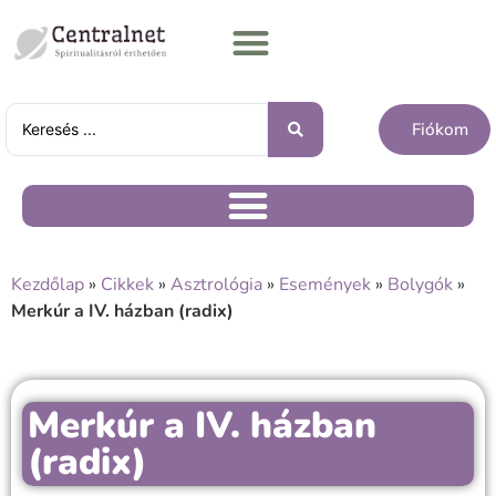
Fiókom
Kezdőlap
»
Cikkek
»
Asztrológia
»
Események
»
Bolygók
»
Merkúr a IV. házban (radix)
Merkúr a IV. házban
(radix)