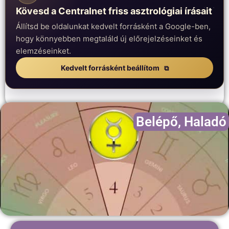
Kövesd a Centralnet friss asztrológiai írásait
Állítsd be oldalunkat kedvelt forrásként a Google-ben,
hogy könnyebben megtaláld új előrejelzéseinket és
elemzéseinket.
Kedvelt forrásként beállítom
Belépő
,
Haladó