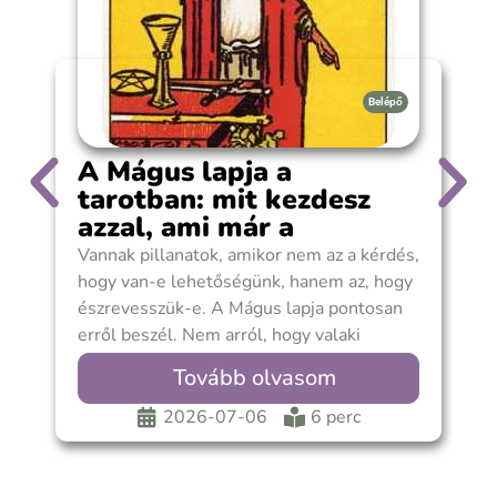
Belépő
A Mágus lapja a
tarotban: mit kezdesz
azzal, ami már a
kezedben van?
Vannak pillanatok, amikor nem az a kérdés,
A
hogy van-e lehetőségünk, hanem az, hogy
A
észrevesszük-e. A Mágus lapja pontosan
h
erről beszél. Nem arról, hogy valaki
m
varázsütésre
h
Tovább olvasom
2026-07-06
6 perc