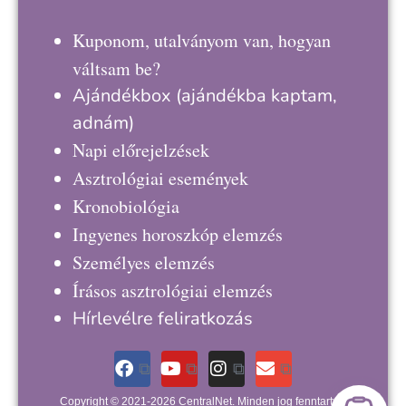
Kuponom, utalványom van, hogyan
váltsam be?
Ajándékbox
(ajándékba kaptam,
adnám)
Napi előrejelzések
Asztrológiai események
Kronobiológia
Ingyenes horoszkóp elemzés
Személyes elemzés
Írásos asztrológiai elemzés
Hírlevélre feliratkozás
Copyright © 2021-2026 CentralNet. Minden jog fenntartva.