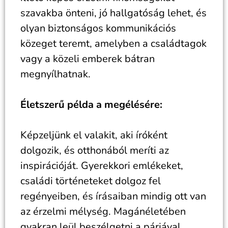
szavakba önteni, jó hallgatóság lehet, és
olyan biztonságos kommunikációs
közeget teremt, amelyben a családtagok
vagy a közeli emberek bátran
megnyílhatnak.
Életszerű példa a megélésére:
Képzeljünk el valakit, aki íróként
dolgozik, és otthonából meríti az
inspirációját. Gyerekkori emlékeket,
családi történeteket dolgoz fel
regényeiben, és írásaiban mindig ott van
az érzelmi mélység. Magánéletében
gyakran leül beszélgetni a párjával