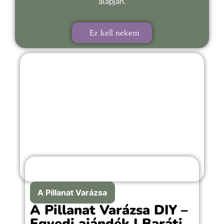
alapján.
Ez kell nekem
A Pillanat Varázsa
A Pillanat Varázsa DIY –
Egyedi ajándék | Baráti