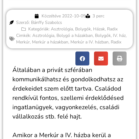
Közzétéve
2022-10-05
3 perc
Szerző: Bánffy Szabolcs
Kategóriák:
Asztrológia
,
Bolygók
,
Házak
,
Radix
Cimkék:
Asztrológia
,
Bolygó a házakban
,
Bolygók
,
IV. ház
,
Merkúr
,
Merkúr a házakban
,
Merkúr a IV. házban
,
Radix
Általában a privát szférában
kommunikálhatsz és gondolkodhatsz az
érdekeidet szem előtt tartva. Családod
rendkívül fontos, szellemi érdeklődésed
ingatlanügyek, vagyonkezelés, családi
vállalkozás stb. felé hajt.
Amikor a Merkúr a IV. házba kerül a