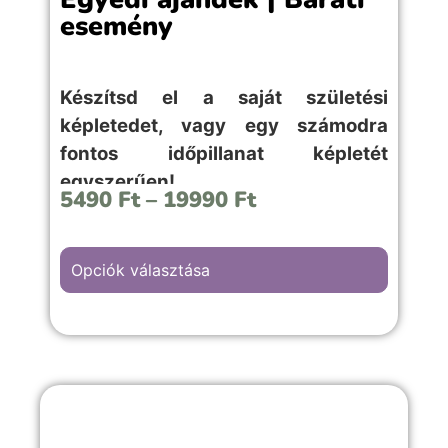
esemény
Készítsd el a saját születési
képletedet, vagy egy számodra
fontos időpillanat képletét
egyszerűen!
5490
Ft
–
19990
Ft
Opciók választása
A “Baráti esemény” hátterű kép választása,
családi ünnepekre, céges rendezvényekre
vagy fontosabb emlékekkel teli örömteli
pillanathoz megfelelő választás.