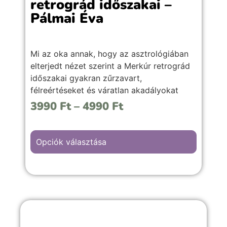
retrográd időszakai –
Pálmai Éva
Mi az oka annak, hogy az asztrológiában
elterjedt nézet szerint a Merkúr retrográd
időszakai gyakran zűrzavart,
félreértéseket és váratlan akadályokat
hoznak? Miért nem javasolt ilyenkor új
3990
Ft
–
4990
Ft
dolgokba kezdeni, hivatalos ügyeket
intézni, és miért tapasztalhatunk
késéseket, félrecsúszott kommunikációt
Opciók választása
vagy meghiúsult terveket? Vajon csak az
Univerzum űz velünk tréfát ezekben az
időszakokban, vagy mélyebb jelentéssel is
bírnak ezek az időszakok?