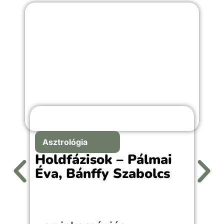
Asztrológia
Holdfázisok – Pálmai
Éva, Bánffy Szabolcs
A