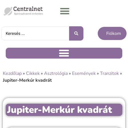
Fiókom
Kezdőlap
»
Cikkek
»
Asztrológia
»
Események
»
Tranzitok
»
Jupiter-Merkúr kvadrát
Jupiter-Merkúr kvadrát