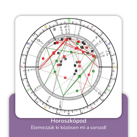
Horoszkópod
Elemezzük ki közösen mi a sorsod!