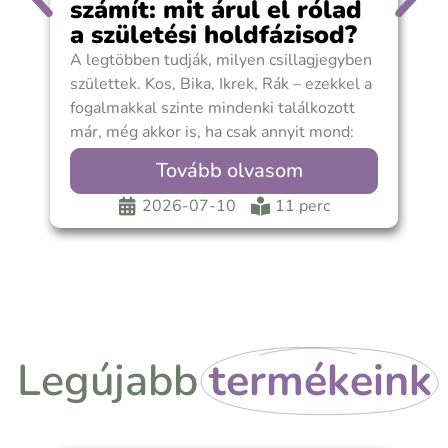
számít: mit árul el rólad
a születési holdfázisod?
A legtöbben tudják, milyen csillagjegyben
A
születtek. Kos, Bika, Ikrek, Rák – ezekkel a
v
fogalmakkal szinte mindenki találkozott
b
már, még akkor is, ha csak annyit mond:
s
h
Tovább olvasom
m
s
2026-07-10
11 perc
k
Legújabb
termékeink