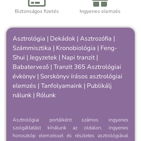
felismerni, hogy hol tartasz a saját
ciklusodban – és hogyan értheted meg
Biztonságos fizetés
Ingyenes elemzés
A
jobban önmagad, döntéseid és
a
kapcsolataid ritmusát.
h
k
Asztrológia
|
Dekádok
|
Asztrozófia
|
c
Számmisztika
|
Kronobiológia
|
Feng-
„
Shui
|
Jegyzetek
|
Napi tranzit
|
s
v
Babatervező
|
Tranzit 365
Asztrológiai
k
évkönyv
|
Sorskönyv
írásos asztrológiai
e
elemzés |
Tanfolyamaink
|
Publikálj
nálunk
|
Rólunk
Asztrológiai portálként számos ingyenes
szolgáltatást kínálunk az oldalon, ingyenes
horoszkóp elemzéssel és részletes asztrológiával