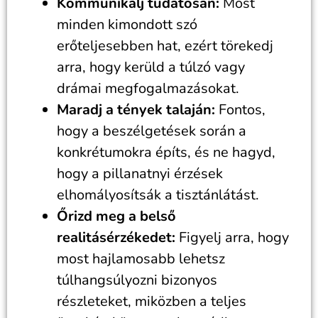
Kommunikálj tudatosan:
Most
minden kimondott szó
erőteljesebben hat, ezért törekedj
arra, hogy kerüld a túlzó vagy
drámai megfogalmazásokat.
Maradj a tények talaján:
Fontos,
hogy a beszélgetések során a
konkrétumokra építs, és ne hagyd,
hogy a pillanatnyi érzések
elhomályosítsák a tisztánlátást.
Őrizd meg a belső
realitásérzékedet:
Figyelj arra, hogy
most hajlamosabb lehetsz
túlhangsúlyozni bizonyos
részleteket, miközben a teljes