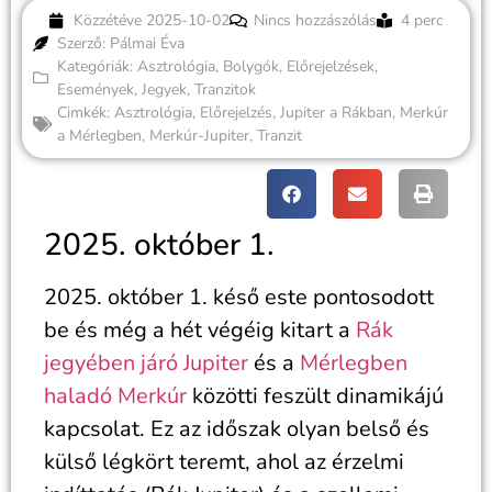
Közzétéve
2025-10-02
Nincs hozzászólás
4 perc
Szerző: Pálmai Éva
Kategóriák:
Asztrológia
,
Bolygók
,
Előrejelzések
,
Események
,
Jegyek
,
Tranzitok
Cimkék:
Asztrológia
,
Előrejelzés
,
Jupiter a Rákban
,
Merkúr
a Mérlegben
,
Merkúr-Jupiter
,
Tranzit
2025. október 1.
2025. október 1. késő este pontosodott
be és még a hét végéig kitart a
Rák
jegyében járó Jupiter
és a
Mérlegben
haladó Merkúr
közötti feszült dinamikájú
kapcsolat. Ez az időszak olyan belső és
külső légkört teremt, ahol az érzelmi