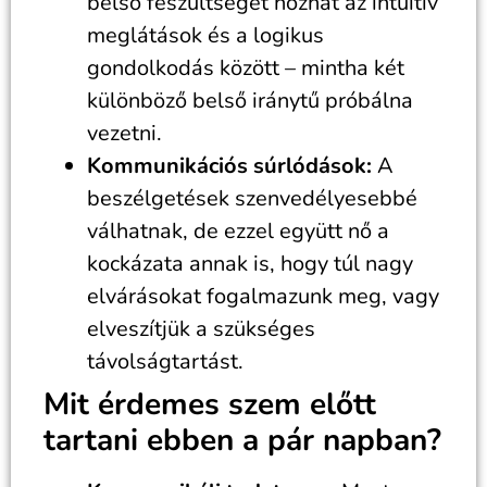
belső feszültséget hozhat az intuitív
meglátások és a logikus
gondolkodás között – mintha két
különböző belső iránytű próbálna
vezetni.
Kommunikációs súrlódások:
A
beszélgetések szenvedélyesebbé
válhatnak, de ezzel együtt nő a
kockázata annak is, hogy túl nagy
elvárásokat fogalmazunk meg, vagy
elveszítjük a szükséges
távolságtartást.
Mit érdemes szem előtt
tartani ebben a pár napban?