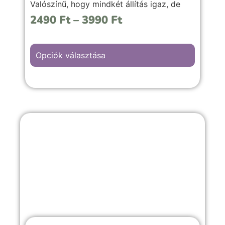
Valószínű, hogy mindkét állítás igaz, de
hogy mi is a coaching valójában, azt
2490
Ft
–
3990
Ft
kevesen tudják. Ezért szeretnék tiszta
vizet önteni a pohárba.
Opciók választása