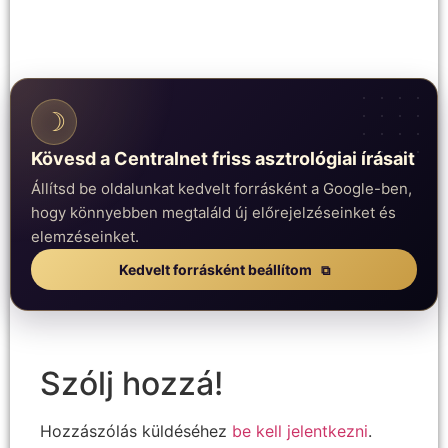
☽
Kövesd a Centralnet friss asztrológiai írásait
Állítsd be oldalunkat kedvelt forrásként a Google-ben,
hogy könnyebben megtaláld új előrejelzéseinket és
elemzéseinket.
Kedvelt forrásként beállítom
Szólj hozzá!
Hozzászólás küldéséhez
be kell jelentkezni
.