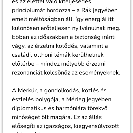
és az élettel való kiteljesedés
princípiumát hordozza – a Rák jegyében
emelt méltóságban áll, így energiái itt
különösen erőteljesen nyilvánulnak meg.
Ebben az időszakban a biztonság iránti
vágy, az érzelmi kötődés, valamint a
családi, otthoni témák kerülhetnek
előtérbe – mindez mélyebb érzelmi
rezonanciát kölcsönöz az eseményeknek.
A Merkúr, a gondolkodás, közlés és
észlelés bolygója, a Mérleg jegyében
diplomatikus és harmóniára törekvő
minőséget ölt magára. Ez az állás
elősegíti az igazságos, kiegyensúlyozott