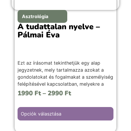
Asztrológia
A tudattalan nyelve –
Pálmai Éva
Ezt az írásomat tekinthetjük egy alap
jegyzetnek, mely tartalmazza azokat a
gondolatokat és fogalmakat a személyiség
felépítésével kapcsolatban, melyekre a
további jegyzetekben is gyakran
1990
Ft
–
2990
Ft
hivatkozok.
Opciók választása