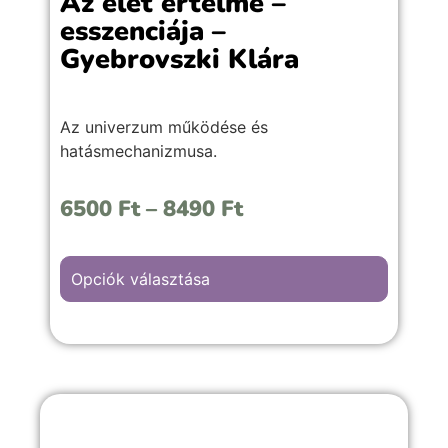
Az élet értelme –
esszenciája –
Gyebrovszki Klára
Az univerzum működése és
hatásmechanizmusa.
6500
Ft
–
8490
Ft
Opciók választása