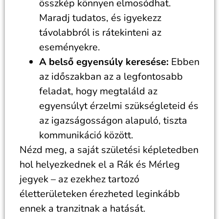
összkép könnyen elmosódhat.
Maradj tudatos, és igyekezz
távolabbról is rátekinteni az
eseményekre.
A belső egyensúly keresése:
Ebben
az időszakban az a legfontosabb
feladat, hogy megtaláld az
egyensúlyt érzelmi szükségleteid és
az igazságosságon alapuló, tiszta
kommunikáció között.
Nézd meg, a saját születési képletedben
hol helyezkednek el a Rák és Mérleg
jegyek – az ezekhez tartozó
életterületeken érezheted leginkább
ennek a tranzitnak a hatását.