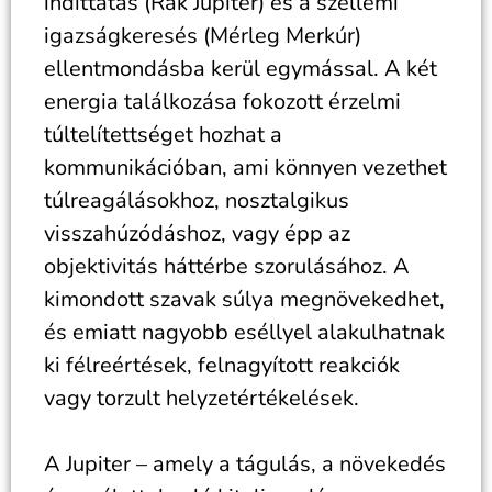
indíttatás (Rák Jupiter) és a szellemi
igazságkeresés (Mérleg Merkúr)
ellentmondásba kerül egymással. A két
energia találkozása fokozott érzelmi
túltelítettséget hozhat a
kommunikációban, ami könnyen vezethet
túlreagálásokhoz, nosztalgikus
visszahúzódáshoz, vagy épp az
objektivitás háttérbe szorulásához. A
kimondott szavak súlya megnövekedhet,
és emiatt nagyobb eséllyel alakulhatnak
ki félreértések, felnagyított reakciók
vagy torzult helyzetértékelések.
A Jupiter – amely a tágulás, a növekedés