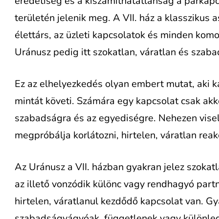
eredetiség és a kiszámíthatatlanság a párkapc
területén jelenik meg. A VII. ház a klasszikus 
élettárs, az üzleti kapcsolatok és minden kom
Uránusz pedig itt szokatlan, váratlan és szaba
Ez az elhelyezkedés olyan embert mutat, aki
mintát követi. Számára egy kapcsolat csak akko
szabadságra és az egyediségre. Nehezen viseli 
megpróbálja korlátozni, hirtelen, váratlan reakc
Az Uránusz a VII. házban gyakran jelez szokatl
az illető vonzódik különc vagy rendhagyó part
hirtelen, váratlanul kezdődő kapcsolat van. Gy
szabadságvágyóak, függetlenek vagy különle