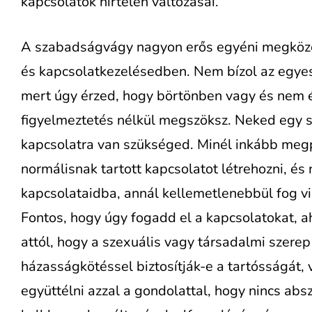
kapcsolatok hirtelen változásai.
A szabadságvágy nagyon erős egyéni megköze
és kapcsolatkezelésedben. Nem bízol az egye
mert úgy érzed, hogy börtönben vagy és nem
figyelmeztetés nélkül megszöksz. Neked egy 
kapcsolatra van szükséged. Minél inkább meg
normálisnak tartott kapcsolatot létrehozni, 
kapcsolataidba, annál kellemetlenebbül fog vi
Fontos, hogy úgy fogadd el a kapcsolatokat, 
attól, hogy a szexuális vagy társadalmi szere
házasságkötéssel biztosítják-e a tartósságát,
együttélni azzal a gondolattal, hogy nincs abs