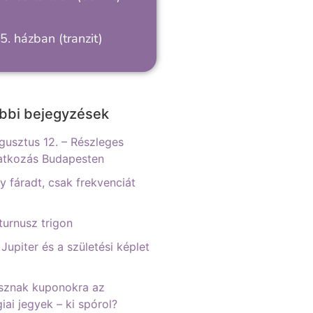
5. házban (tranzit)
bbi bejegyzések
gusztus 12. – Részleges
atkozás Budapesten
 fáradt, csak frekvenciát
urnusz trigon
 Jupiter és a születési képlet
sznak kuponokra az
iai jegyek – ki spórol?