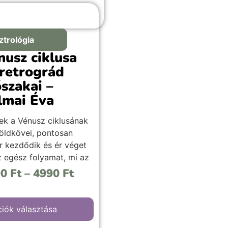
ztrológia
nusz ciklusa
 retrográd
őszakai –
lmai Éva
ek a Vénusz ciklusának
öldkövei, pontosan
r kezdődik és ér véget
z egész folyamat, mi az
meghatározza ezeket az
90
Ft
–
4990
Ft
ontokat, valamint mire
mes figyelni, és hogyan
 kihozni a legjobbat
iók választása
ből az időszakokból,