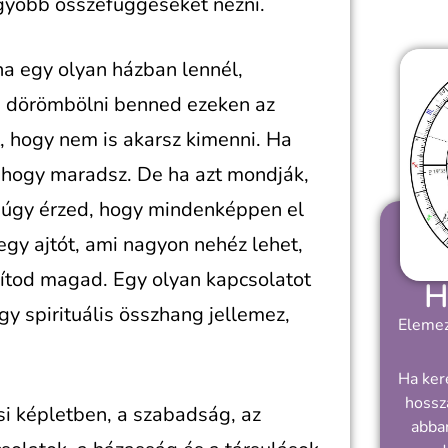
agyobb összefüggéseket nézni.
ha egy olyan házban lennél,
mi dörömbölni benned ezeken az
et, hogy nem is akarsz kimenni. Ha
 hogy maradsz. De ha azt mondják,
r úgy érzed, hogy mindenképpen el
egy ajtót, ami nagyon nehéz lehet,
tod magad. Egy olyan kapcsolatot
H
y spirituális összhang jellemez,
Elemez
Ha ker
hossz
si képletben, a szabadság, az
abban