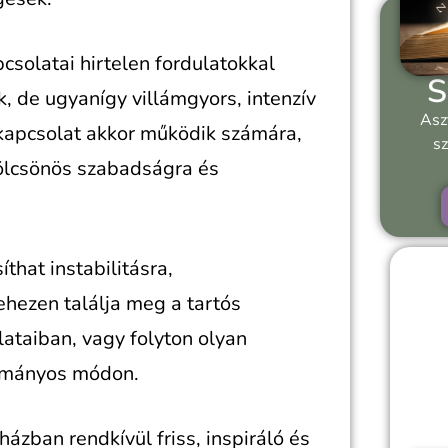
apcsolatai hirtelen fordulatokkal
S
k, de ugyanígy villámgyors, intenzív
Asz
 kapcsolat akkor működik számára,
sz
ölcsönös szabadságra és
that instabilitásra,
nehezen találja meg a tartós
lataiban, vagy folyton olyan
yományos módon.
ázban rendkívül friss, inspiráló és