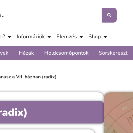
i?
Információk
Elemzés
Shop
yek
Házak
Holdcsomópontok
Sorskereszt
nusz a VII. házban (radix)
radix)