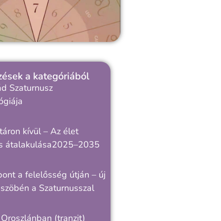
ések a kategóriából
ád Szaturnusz
ógiája
táron kívül – Az élet
s átalakulása2025–2035
ont a felelősség útján – új
üszöbén a Szaturnusszal
 Oroszlánban (tranzit)