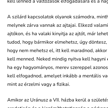
kell lenned a változások elfogadására és a n
A szilárd kapcsolatok olyanok számodra, mint
melynek zárva vannak az ajtajai. Elkezd vala
ajtókon, és ha valaki kinyitja az ajtót, már leh
tudod, hogy bármikor elmehetsz, úgy döntesz,
hogy nem mehetsz el, itt kell maradnod, akko
kell menned. Neked mindig nyitva kell hagyni 
ha egy hagyományos, merev szereppel azonosí
kell elfogadnod, amelyet inkább a mentális vag
mint az érzelmi vagy a fizikai.
Amikor az Uránusz a VII. házba kerül a születé