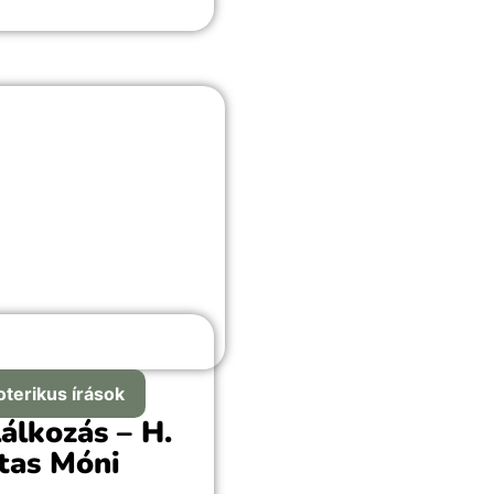
elembe véve a retrográd
akait is.
oterikus írások
lálkozás – H.
tas Móni