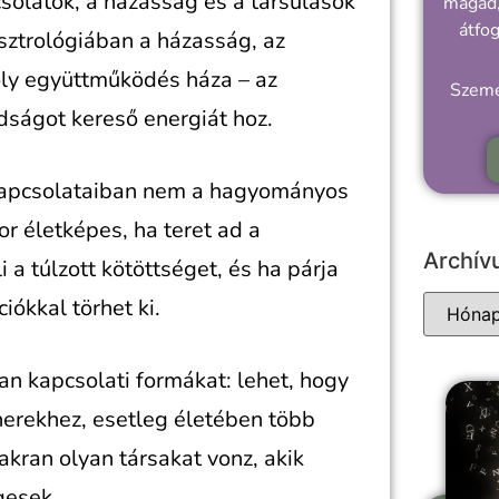
solatok, a házasság és a társulások
magad,
átfo
asztrológiában a házasság, az
oly együttműködés háza – az
Szemé
dságot kereső energiát hoz.
 kapcsolataiban nem a hagyományos
r életképes, ha teret ad a
Archí
a túlzott kötöttséget, és ha párja
iókkal törhet ki.
an kapcsolati formákat: lehet, hogy
nerekhez, esetleg életében több
akran olyan társakat vonz, akik
gesek.