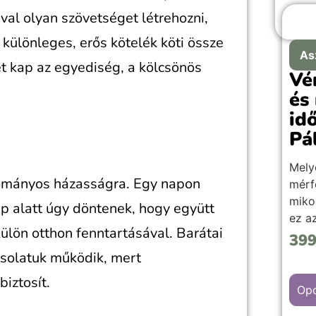
val olyan szövetséget létrehozni,
különleges, erős kötelék köti össze
As
ret kap az egyediség, a kölcsönös
Vé
és
id
Pá
Mely
yományos házasságra. Egy napon
mérf
miko
ap alatt úgy döntenek, hogy együtt
ez a
ülön otthon fenntartásával. Barátai
ami 
39
időp
csolatuk működik, mert
érde
iztosít.
lehet
Opc
ezek