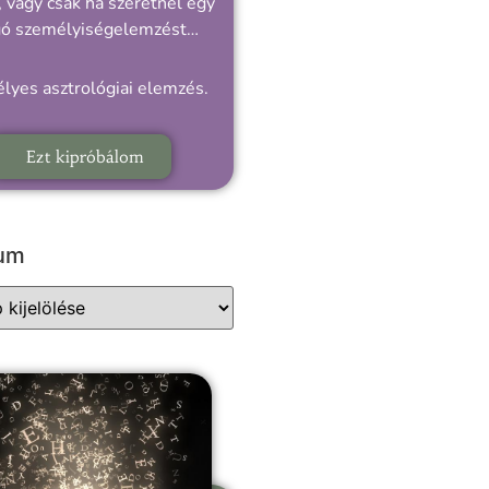
 vagy csak ha szeretnél egy
gó személyiségelemzést…
lyes asztrológiai elemzés.
Ezt kipróbálom
vum