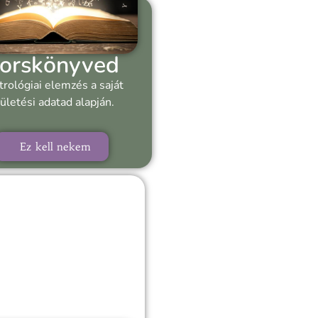
orskönyved
trológiai elemzés a saját
ületési adatad alapján.
Ez kell nekem