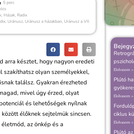
5 perc
olcs
k
,
Házak
,
Radix
dix
,
Uránusz
,
Uránusz a házakban
,
Uránusz a VII.
Bejegyz
Retrogr
 arra késztet, hogy nagyon eredeti
pszichol
Elolvasom »
l szakíthatsz olyan személyekkel,
Plútó ha
lisnak találsz. Gyakran érezheted
gyökere
magad, mivel úgy érzed, olyat
Elolvasom »
potenciál és lehetőségek nyílnak
Fordulóp
 között élőknek sejtelmük sincsen.
ciklus k
Elolvasom »
 életmód, az önkép és a
Plútó az