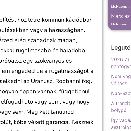
Elolvasom »
Mars az 
lítést hoz létre kommunikációdban
Elolvasom »
sülésekben vagy a házasságban,
 érzed elég szabadnak magad,
Legutó
sokkal rugalmasabb és haladóbb
2026. au
próbálsz egy szokványos és
napfogy
és nem engeded be a rugalmasságot a
Nem vagy
selkedni az Uránusz. Robbanni fog.
váltasz
ahogyan éppen vannak, függetlenül
Nap-Szat
p elfogadható vagy sem, vagy hogy
A tranzit
bolygói
 vagy sem. Meg kell tanulnod
Így vadá
zolút, kőbe vésett garancia. Késznek
asztrológ