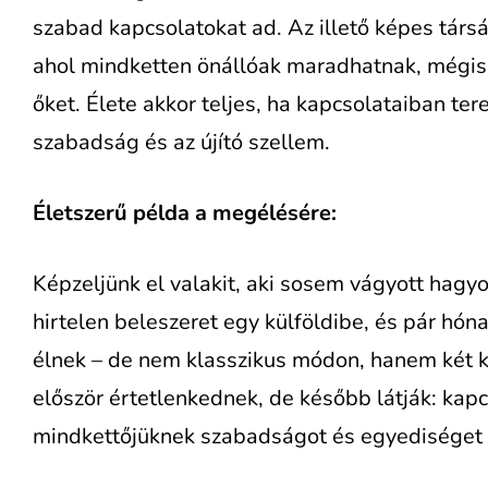
szabad kapcsolatokat ad. Az illető képes társá
ahol mindketten önállóak maradhatnak, mégis 
őket. Élete akkor teljes, ha kapcsolataiban te
szabadság és az újító szellem.
Életszerű példa a megélésére:
Képzeljünk el valakit, aki sosem vágyott hag
hirtelen beleszeret egy külföldibe, és pár hón
élnek – de nem klasszikus módon, hanem két k
először értetlenkednek, de később látják: kap
mindkettőjüknek szabadságot és egyediséget b