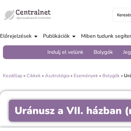
Előrejelzések
Publikációk
Miben tudunk segíten
Indulj el velünk
Bolygók
Jeg
Kezdőlap
»
Cikkek
»
Asztrológia
»
Események
»
Bolygók
»
Urá
Uránusz a VII. házban (