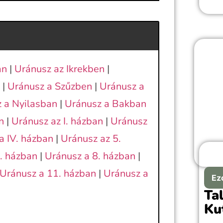
figy
idősz
an
|
Uránusz az Ikrekben
|
|
Uránusz a Szűzben
|
Uránusz a
 a Nyilasban
|
Uránusz a Bakban
n
|
Uránusz az I. házban
|
Uránusz
a IV. házban
|
Uránusz az 5.
I. házban
|
Uránusz a 8. házban
|
Uránusz a 11. házban
|
Uránusz a
Ez
Ta
Ku