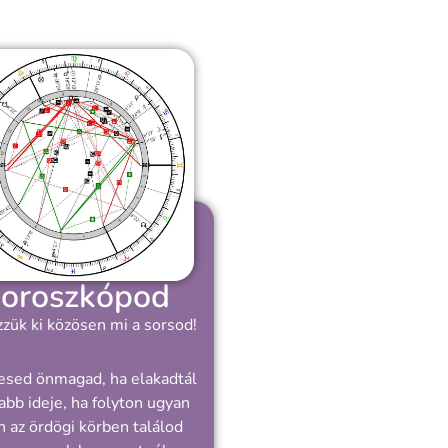
oroszkópod
zük ki közösen mi a sorsod!
esed önmagad, ha elakadtál
abb ideje, ha folyton ugyan
 az ördögi körben találod