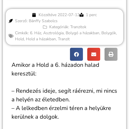
Közzétéve
2022-07-12
1 perc
Szerző: Bánffy Szabolcs
Kategóriák:
Tranzitok
Cimkék:
6. Ház
,
Asztrológia
,
Bolygó a házakban
,
Bolygók
,
Hold
,
Hold a házakban
,
Tranzit
Amikor a Hold a 6. házadon halad
keresztül:
– Rendezés ideje, segít ráérezni, mi nincs
a helyén az életedben.
– A lelkedben érzelmi téren a helyükre
kerülnek a dolgok.