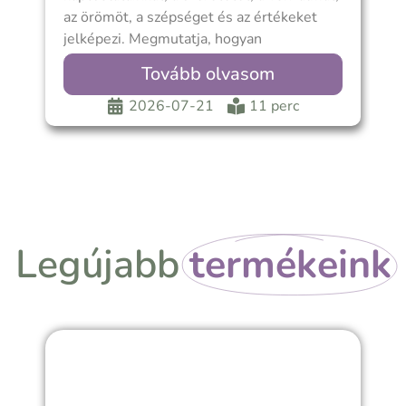
az örömöt, a szépséget és az értékeket
V
jelképezi. Megmutatja, hogyan
O
kapcsolódunk másokhoz, mit tartunk
T
Tovább olvasom
értékesnek,
2026-07-21
11 perc
Legújabb
termékeink