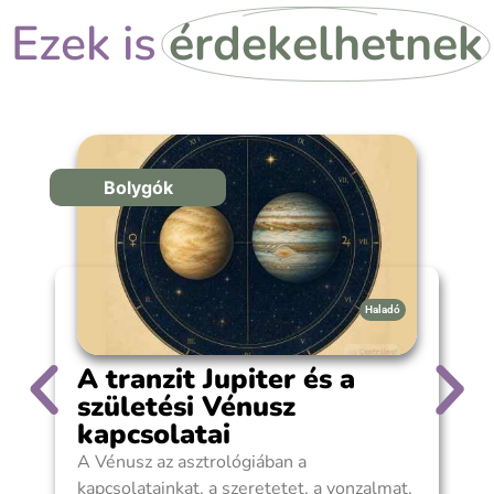
Ezek is
érdekelhetnek
Bolygók
Haladó
A tranzit Jupiter és a
születési Vénusz
kapcsolatai
A Vénusz az asztrológiában a
J
kapcsolatainkat, a szeretetet, a vonzalmat,
e