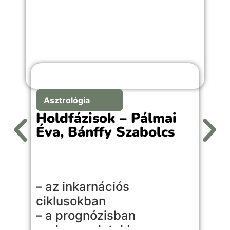
Asztrológia
Holdfázisok – Pálmai
Éva, Bánffy Szabolcs
A
– az inkarnációs
l
ciklusokban
l
– a prognózisban
s
– a kapcsolatokban