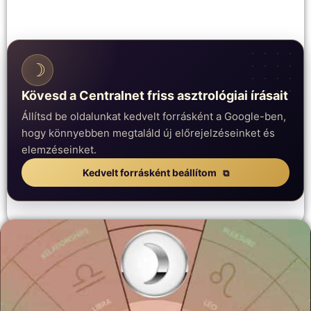
☽
Kövesd a Centralnet friss asztrológiai írásait
Állítsd be oldalunkat kedvelt forrásként a Google-ben,
hogy könnyebben megtaláld új előrejelzéseinket és
elemzéseinket.
Kedvelt forrásként beállítom