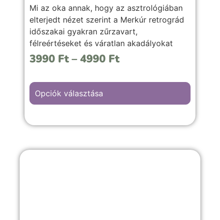
Mi az oka annak, hogy az asztrológiában
elterjedt nézet szerint a Merkúr retrográd
időszakai gyakran zűrzavart,
félreértéseket és váratlan akadályokat
hoznak? Miért nem javasolt ilyenkor új
3990
Ft
–
4990
Ft
dolgokba kezdeni, hivatalos ügyeket
intézni, és miért tapasztalhatunk
késéseket, félrecsúszott kommunikációt
Opciók választása
vagy meghiúsult terveket? Vajon csak az
Univerzum űz velünk tréfát ezekben az
időszakokban, vagy mélyebb jelentéssel is
bírnak ezek az időszakok?