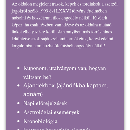
Az oldalon megjelent írások, képek és fordítások a szerzői
jogokról szóló 1999 évi LXXVI törvény értelmében
másolni és közzétenni tilos engedély nélkül. Kivételt
képez, ha csak részben van idézve és az oldalra mutató
linket elhelyezésre kerül. Amennyiben más forrás nincs
feltüntetve azok saját szellemi termékeink, kereskedelmi
forgalomba nem hozhatók írásbeli engedély nélkül!
Kuponom, utalványom van, hogyan
váltsam be?
Ajándékbox
(ajándékba kaptam,
adnám)
Napi előrejelzések
Asztrológiai események
Kronobiológia
Ingyenes horoszkóp elemzés