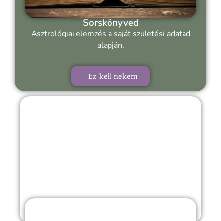
Sorskönyved
Asztrológiai elemzés a saját születési adatad
alapján.
Ez kell nekem