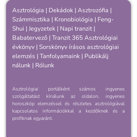
k
Asztrológia
|
Dekádok
|
Asztrozófia
|
c
Számmisztika
|
Kronobiológia
|
Feng-
„
Shui
|
Jegyzetek
|
Napi tranzit
|
s
v
Babatervező
|
Tranzit 365
Asztrológiai
k
évkönyv
|
Sorskönyv
írásos asztrológiai
e
elemzés |
Tanfolyamaink
|
Publikálj
nálunk
|
Rólunk
Asztrológiai portálként számos ingyenes
szolgáltatást kínálunk az oldalon, ingyenes
horoszkóp elemzéssel és részletes asztrológiával
kapcsolatos információkkal a kezdőknek és a
profiknak egyaránt.