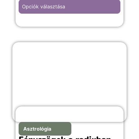
Opciók választása
A “Szív” hátterű kép választása, bármilyen
meghitt alkalomra, évfordulós vagy
romantikus emlékekkel teli örömteli
pillanathoz megfelelő választás.
Asztrológia