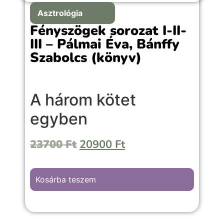
Asztrológia
Fényszögek sorozat I-II-
III – Pálmai Éva, Bánffy
Szabolcs (könyv)
A három kötet
egyben
23700
Ft
20900
Ft
A
Fényszögek és alakzatok
rendszerezve
mutatja be a klasszikus és különleges
aspektusmintákat, hogy mélyebben
megértsd a képleted mögötti dinamizmust.
Kosárba teszem
Kezdőknek és haladóknak egyaránt.
Fényszögek és Aspektus-alakzatok a
horoszkópban – Érthetően kezdőknek és