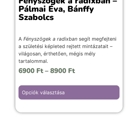
Fényszögek a radixban –
Pálmai Éva, Bánffy
Szabolcs
A
Fényszögek a radixban
segít megfejteni
a születési képleted rejtett mintázatait –
világosan, érthetően, mégis mély
tartalommal.
6900
Ft
–
8900
Ft
Már könyv formátumban is elérhető !
Opciók választása